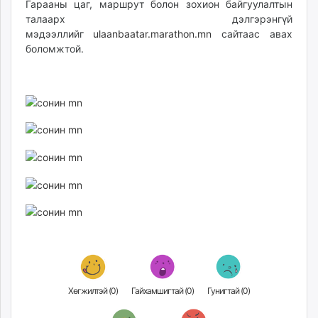
Гарааны цаг, маршрут болон зохион байгуулалтын
талаарх дэлгэрэнгүй
мэдээллийг
ulaanbaatar.marathon.mn
сайтаас авах
боломжтой.
Хөгжилтэй (
0
)
Гайхамшигтай (
0
)
Гунигтай (
0
)