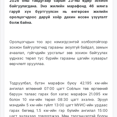
2026 оны тавдугаар сарын 23-ны өдөр зохион
unuudur.mn
байгуулагдана. Энэ жилийн марафонд 46 мянга
isee.mn
гаруй хүн бүртгүүлсэн нь өнгөрсөн жилийн
оролцогчдоос даруй хоёр дахин өссөн үзүүлэлт
mglradio.com
болж байна.
fact.mn
itoim.mn
tumen.mn
Оролцогчдын тоо эрс нэмэгдсэнтэй холбоотойгоор
shuum.mn
зохион байгуулагчид гарааны аюулгүй байдал, замын
times.mn
ачаалал, гүйгчдийн урсгалыг зөв зохион байгуулах
tvmongolia.mn
үүднээс төрөл тус бүрийн гарааны цагийн хуваарьт
mass.mn
өөрчлөлт орууллаа.
unegui.mn
assa.mn
toim.mn
Тодруулбал, бүтэн марафон буюу 42.195 км-ийн
ангилал өглөөний 07:00 цагт Соёлын төв өргөөний
tac.mn
баруун талаас гарах бол хагас марафон 21.095 км
paparazzi.mn
болон 10 км-ийн төрөл 08:30 цагт эхэлнэ. Эрүүл
unread.today
мэндийн 5 км-ийн гүйлт 13:00 цагт МУИС-ийн урдаас
гарах бөгөөд 1.5 км-ийн гэр бүлийн ангилал 15:00
цагт эхлэхээр товлогджээ. Мөн тэргэнцэртэй болон