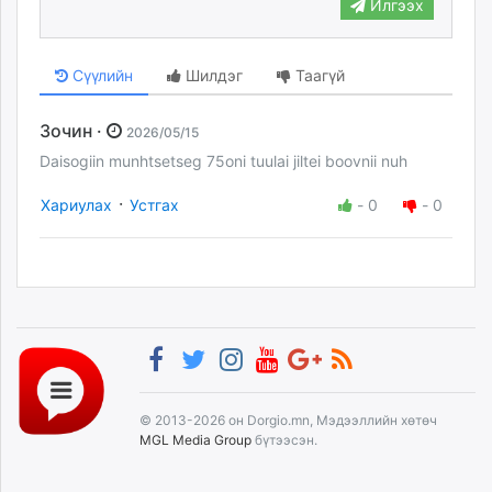
Илгээх
Сүүлийн
Шилдэг
Таагүй
Зочин ·
2026/05/15
Daisogiin munhtsetseg 75oni tuulai jiltei boovnii nuh
·
Хариулах
Устгах
-
0
-
0
© 2013-2026 он Dorgio.mn, Мэдээллийн хөтөч
MGL Media Group
бүтээсэн.