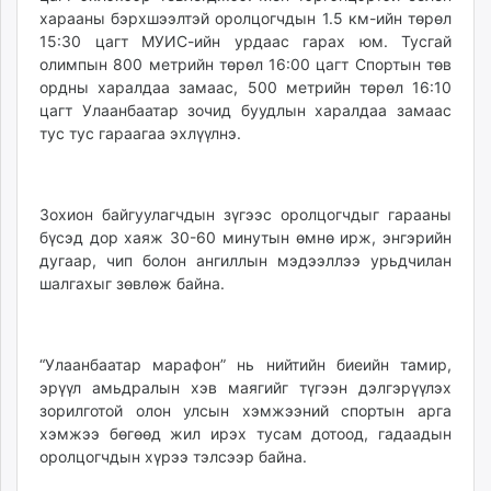
харааны бэрхшээлтэй оролцогчдын 1.5 км-ийн төрөл
15:30 цагт МУИС-ийн урдаас гарах юм. Тусгай
олимпын 800 метрийн төрөл 16:00 цагт Спортын төв
ордны харалдаа замаас, 500 метрийн төрөл 16:10
цагт Улаанбаатар зочид буудлын харалдаа замаас
тус тус гараагаа эхлүүлнэ.
Зохион байгуулагчдын зүгээс оролцогчдыг гарааны
бүсэд дор хаяж 30-60 минутын өмнө ирж, энгэрийн
дугаар, чип болон ангиллын мэдээллээ урьдчилан
шалгахыг зөвлөж байна.
“Улаанбаатар марафон” нь нийтийн биеийн тамир,
эрүүл амьдралын хэв маягийг түгээн дэлгэрүүлэх
зорилготой олон улсын хэмжээний спортын арга
хэмжээ бөгөөд жил ирэх тусам дотоод, гадаадын
оролцогчдын хүрээ тэлсээр байна.