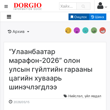
Онцлох
Шинэ
Мэдээллийн
Зар мэдээллийн
Архив
Банк санхүү
Бизнес ААН
Төрийн
“Улаанбаатар
Нийслэлийн
марафон-2026” олон
улсын гүйлтийн гарааны
dorgio.mn
цагийн хуваарь
Gogo.mn
caak.mn
шинэчлэгдлээ
news.mn
zindaa.mn
Нийслэл
,
үйл явдал
2026-
2026-
Baabar.mn
2026/05/15
05-
08-
tovch.mn