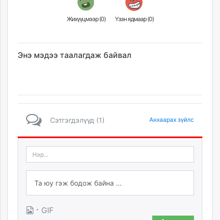
Жихүүцмээр (
0
)
Үзэн ядмаар (
0
)
Энэ мэдээ таалагдаж байвал
Сэтгэгдэлүүд (1)
Анхаарах зүйлс
·
GIF