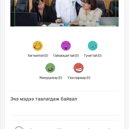
Хөгжилтэй (
0
)
Гайхамшигтай (
0
)
Гунигтай (
0
)
Жихүүцмээр (
0
)
Үзэн ядмаар (
0
)
Энэ мэдээ таалагдаж байвал