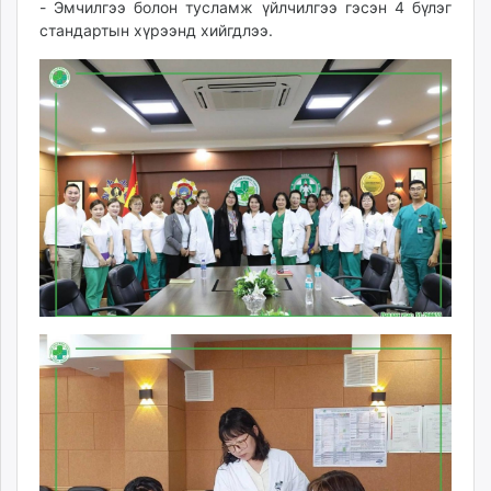
- Эмчилгээ болон тусламж үйлчилгээ гэсэн 4 бүлэг
стандартын хүрээнд хийгдлээ.