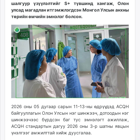
шалгуур үзүүлэлтийг S+ түвшинд хангаж, Олон
unuudur.mn
улсад магадлан итгэмжлэгдсэн Монгол Улсын анхны
isee.mn
төрийн өмчийн эмнэлэг болсон.
mglradio.com
fact.mn
itoim.mn
tumen.mn
shuum.mn
times.mn
tvmongolia.mn
mass.mn
unegui.mn
assa.mn
toim.mn
2026 оны 05 дугаар сарын 11-13-ны өдрүүдэд ACQH
tac.mn
байгууллагын Олон Улсын нэг шинжээч, дотоодын нэг
paparazzi.mn
шинжээчээс бүрдсэн баг тус эмнэлэгт ажиллаж,
unread.today
ACQH стандартын дагуу 2026 оны 3-р шатны явцын
үнэлгээг амжилттай хийж дуусгалаа.