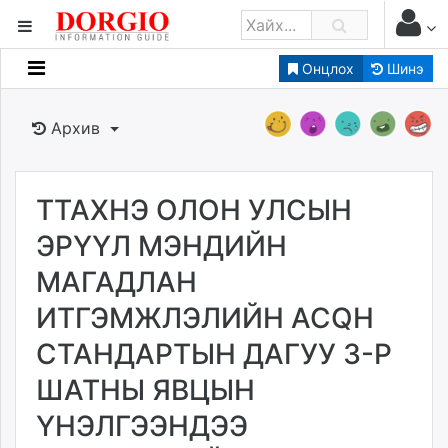
Онцлох
Шинэ
Мэдээллийн
Зар мэдээллийн
Архив
Банк санхүү
Бизнес ААН
Төрийн
ТТАХНЭ ОЛОН УЛСЫН
Нийслэлийн
ЭРҮҮЛ МЭНДИЙН
МАГАДЛАН
dorgio.mn
ИТГЭМЖЛЭЛИЙН ACQH
Gogo.mn
caak.mn
СТАНДАРТЫН ДАГУУ 3-Р
news.mn
ШАТНЫ ЯВЦЫН
zindaa.mn
Baabar.mn
ҮНЭЛГЭЭНДЭЭ
tovch.mn