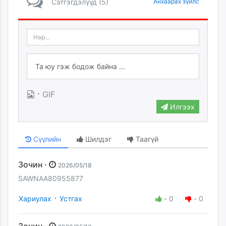
Сэтгэгдэлүүд (5)
Анхаарах зүйлс
·
GIF
Илгээх
Сүүлийн
Шилдэг
Таагүй
Зочин ·
2026/05/18
SAWNAA80955877
·
Хариулах
Устгах
-
0
-
0
Зочин ·