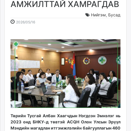
АМЖИЛТТАЙ ХАМРАГДАВ
ikon.mn
mnb.mn
Нийгэм
,
Бусад
Livetv.mn
2026-
2026-
2026/05/16
Eguur.mn
05-
08-
24tsag.mn
16
07
shuud.mn
15:15:50
15:50:03
eagle.mn
ergelt.mn
zarig.mn
today.mn
zuv.mn
mminfo.mn
ugluu.mn
urlag.mn
unen.mn
asu.mn
Төрийн Тусгай Албан Хаагчдын Нэгдсэн Эмнэлэг нь
shudarga.mn
2023 онд БНКУ-д төвтэй ACQH Олон Улсын Эрүүл
Мэндийн магадлан итгэмжлэлийн байгууллагын 460
shuurhai.mn