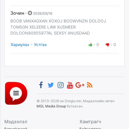
Зочин ·
2026/05/16
BOOB VANXAGXAN XOXOJ BOOWVNZN DOLOOJ
TOMSGN XELEERE LAW XUSMEER
DOLOON80955877AL SEXSY ANUSDAAD
·
Хариулах
Устгах
-
0
-
0
© 2013-2026 он Dorgio.mn, Мэдээллийн хөтөч
MGL Media Group
бүтээсэн.
Мэдээлэл
Хамтрагч
Бидний тухай
Байгууллага