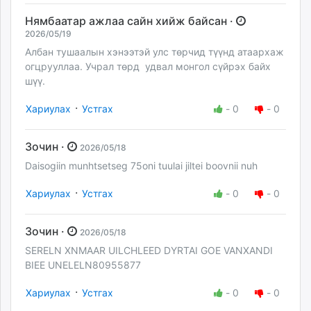
Нямбаатар ажлаа сайн хийж байсан ·
2026/05/19
Албан тушаалын хэнээтэй улс төрчид түүнд атаархаж
огцрууллаа. Учрал төрд удвал монгол сүйрэх байх
шүү.
·
Хариулах
Устгах
-
0
-
0
Зочин ·
2026/05/18
Daisogiin munhtsetseg 75oni tuulai jiltei boovnii nuh
·
Хариулах
Устгах
-
0
-
0
Зочин ·
2026/05/18
SERELN XNMAAR UILCHLEED DYRTAI GOE VANXANDI
BIEE UNELELN80955877
·
Хариулах
Устгах
-
0
-
0