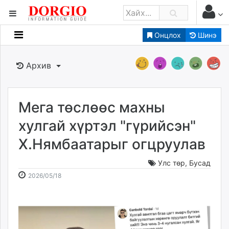
Онцлох
Шинэ
Мэдээллийн
Зар мэдээллийн
Архив
Банк санхүү
Бизнес ААН
Төрийн
Мега төслөөс махны
Нийслэлийн
хулгай хүртэл "гүрийсэн"
Х.Нямбаатарыг огцруулав
dorgio.mn
Gogo.mn
Улс төр
,
Бусад
caak.mn
2026-
2026-
2026/05/18
news.mn
05-
08-
18
07
zindaa.mn
09:15:59
00:52:37
Baabar.mn
tovch.mn