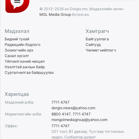
© 2013-2026 он Dorgio.mn, Мэдээллийн хөтөч
MGL Media Group
бүтээсэн.
Мэдээлэл
Хамтрагч
Бидний тухай
Байгууллага
Редакцийн бодлого
Сайтууд
Зохиогчийн эрх
Чөлөөт нийтлэгч
Санал хүсэлт
Үйлчилгээний нөхцөл
Нээлттэй ажлын байр
Сурталчилгаа байршуулах
Харилцаа
Мэдээний алба:
7711 4747
dorgio.news@yahoo.com
Маркетингийн алба:
8800 4147
,
7711 4747
mongolmediagroup@yahoo.com
Оффис:
7711 4747
001 тоот, B1 давхар, Тусгаар тогтнолын
ордон, Сүхбаатар дүүрэг