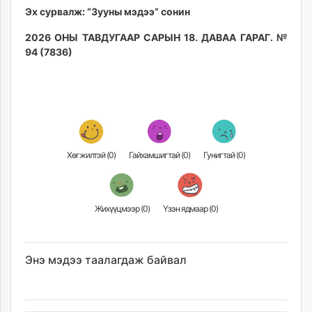
Эх сурвалж: “Зууны мэдээ” сонин
2026 ОНЫ ТАВДУГААР САРЫН 18. ДАВАА ГАРАГ. №
94 (7836)
Хөгжилтэй (
0
)
Гайхамшигтай (
0
)
Гунигтай (
0
)
Жихүүцмээр (
0
)
Үзэн ядмаар (
0
)
Энэ мэдээ таалагдаж байвал