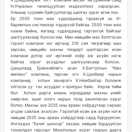
Н.Учралын танилцуулсан мэдээллээс харагдсан.
Улмаар хуулийн байгууллагад шалгах үүрэг өгнө лээ.
Ер 2500 тонн мах худалдаанд гараагүй нь И-
баримтын системээр тодорхой байгаа. 2500 тонн мах
хаана байна, яагаад худалдаанд гаргахгүй байгааг
шалгуулахаар болсон юм. Мөн нөөцийн мах бэлтгэсэн
гэрээт компани нэг иргэнд 216 сая төгрөгөөр мах
зарсан, нөөцийн махны тендерт шалгарсан есөн
компани дотор нэг иргэний хоёр аж ахуйн нэгж
байгаа зэрэг асуудлыг шалгуулахаар болсон.
Цаашлаад Ерөнхийлөгч асан Х.Баттулгын “Мах
импекс” компани, төрсөн эгч Х.Цэнбаяр нарын
компанид хотын захирагч Х.Нямбаатар боломж
олгосон уу гэх асуудал ч яригдах байх. Хэрэв тийм
бол Хотын дарга маань зориудаар махны үнийг
хөөргөж, ашиг ологч нарын талд ажилласан хэрэг
болно. Махны үнэ 2025 оны арван хоёрдугаар сараас
огцом савлаж эхэлсэн. Гэрээтэй есөн аж ахуйн нэгж
нөөцөө 2025 оны арван хоёрдугаар сард бүрдүүлсэн.
Ингэхдээ “Хүчит шонхор” захаас нөөцөө бүрдүүлсэн
тохиолдол гарсныг Монополын эсрэг газрын дарга