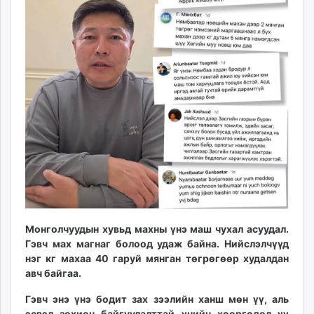
ikon.mn
mnb.mn
Livetv.mn
Eguur.mn
24tsag.mn
shuud.mn
eagle.mn
ergelt.mn
zarig.mn
today.mn
zuv.mn
mminfo.mn
ugluu.mn
Монголчуудын хувьд махны үнэ маш чухал асуудал.
urlag.mn
Гэвч мах магнаг болоод удаж байна. Нийслэлчүүд
unen.mn
нэг кг махаа 40 гаруй мянган төгрөгөөр худалдан
авч байгаа.
asu.mn
shudarga.mn
Гэвч энэ үнэ бодит зах зээлийн ханш мөн үү, аль
shuurhai.mn
эсвэл зохион байгуулалттай үнийн хөөргөдөл үү