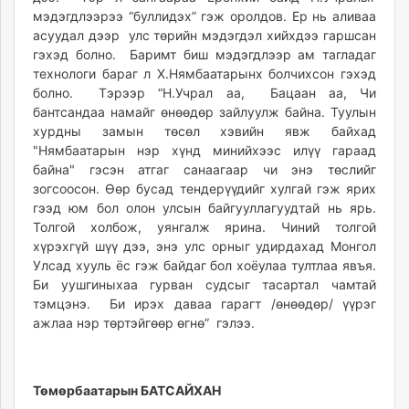
мэдэгдлээрээ “буллидэх” гэж оролдов. Ер нь аливаа
асуудал дээр улс төрийн мэдэгдэл хийхдээ гаршсан
гэхэд болно. Баримт биш мэдэгдлээр ам тагладаг
технологи бараг л Х.Нямбаатарынх болчихсон гэхэд
болно. Тэрээр “Н.Учрал аа, Бацаан аа, Чи
бантсандаа намайг өнөөдөр зайлуулж байна. Туулын
хурдны замын төсөл хэвийн явж байхад
"Нямбаатарын нэр хүнд минийхээс илүү гараад
байна" гэсэн атгаг санаагаар чи энэ төслийг
зогсоосон. Өөр бусад тендерүүдийг хулгай гэж ярих
гээд юм бол олон улсын байгууллагуудтай нь ярь.
Толгой холбож, уянгалж ярина. Чиний толгой
хүрэхгүй шүү дээ, энэ улс орныг удирдахад Монгол
Улсад хууль ёс гэж байдаг бол хоёулаа тултлаа явъя.
Би уушгиныхаа гурван судсыг тасартал чамтай
тэмцэнэ. Би ирэх даваа гарагт /өнөөдөр/ үүрэг
ажлаа нэр төртэйгөөр өгнө” гэлээ.
Төмөрбаатарын БАТСАЙХАН