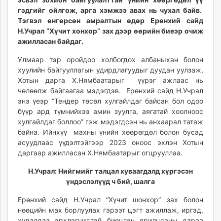
unuudur.mn
гэдгийг ойлгож, арга хэмжээ авах нь чухал байв.
Тэгвэл өнгөрсөн амралтын өдөр Ерөнхий сайд
isee.mn
Н.Учрал “Хүчит хонхор” зах дээр өөрийн биеэр очиж
mglradio.com
ажилласан байдаг.
fact.mn
itoim.mn
Улмаар тэр оройдоо холбогдох албаныхан болон
хуулийн байгууллагын удирдлагуудыг дуудан уулзаж,
tumen.mn
Хотын дарга Х.Нямбаатарыг үүрэг ажлаас нь
shuum.mn
чөлөөлж байгаагаа мэдэгдэв. Ерөнхий сайд Н.Учрал
times.mn
энэ үеэр “Тендер төсөл хулгайлдаг байсан бол одоо
tvmongolia.mn
бүүр ард түмнийхээ амин зуулга, аягатай хоолноос
mass.mn
хулгайлдаг боллоо” гэж мэдэгдсэн нь анхаарал татаж
байна. Ийнхүү махны үнийн хөөрөгдөл болон бусад
unegui.mn
асуудлаас үүдэлтэйгээр 2023 оноос эхлэн Хотын
assa.mn
даргаар ажилласан Х.Нямбаатарыг огцрууллаа.
toim.mn
tac.mn
Н.Учрал: Нийгмийг талцал хуваагдалд хүргэсэн
үндэслэлүүд ч бий, шалга
paparazzi.mn
unread.today
Ерөнхий сайд Н.Учрал “Хүчит шонхор” зах болон
нөөцийн мах борлуулах гэрээт цэгт ажиллаж, иргэд,
худалдаа эрхлэгчидтэй биечлэн ярилцсаны дараа