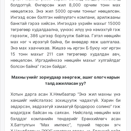
болдоггүй. Өнгөрсөн жил 8,000 орчим тонн мах
нөөцөлжээ. Энэ жил 5000 орчим тонныг нөөцөлсөн.
Ингээд есөн бэлтгэн нийлүүлэгч компани, арилжааны
банктай гэрээ хийсэн. Ингэхдээ үхрийн махыг 15000
төгрөгөөр худалдаална, үүнээс илүү үнэ нэмэхгүй гэж
гэрээлж, 386 цэгээр борлуулж байгаа. Гэтэл нөөцийн
мах нэг ч ирээгүй байна, би өнөөдөр явж шалгалаа.
Энэ мах хааччихав. Жишээ нь иргэн Б буюу нэг иргэн
15 тонн махыг 211 сая төгрөгөөр худалдан авч,
нөөцөлсөн. Иргэдийнхээ нөөцийн махыг хулгайлдаг
болсон байна” гэсэн байдаг.
Махны үнийг зориудаар хөөргөж, ашиг ологч нарын
талд ажилласан уу?
Хотын дарга асан Х.Нямбаатар “Энэ жил махны үнэ
ханшийг нийслэлээс зохицуулж чадахгүй. Харин би
эвдэрсэн, эвдрээгүй хамаагүй бродюроо солино” гэж
мэдэгдэж байсан нь саяхан. Нийслэлд нөөцийн мах
бэлддэг компанийн тендерийг Ерөнхийлөгч асан
Х.Баттулгын “Мах импекс”, түүний төрсөн эгч
Х.Цэндбаярын “ХКҮ” компани авсан нь Ерөнхий сайд