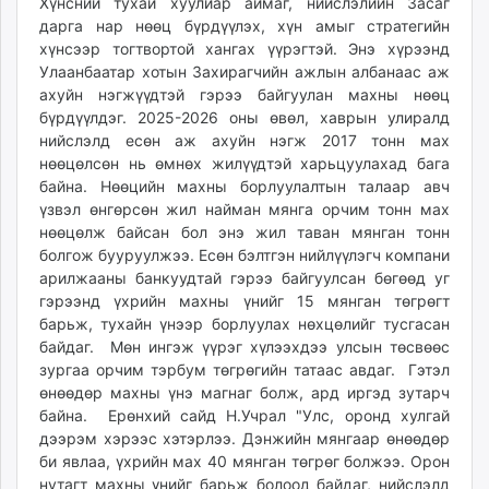
Хүнсний тухай хуулиар аймаг, нийслэлийн Засаг
дарга нар нөөц бүрдүүлэх, хүн амыг стратегийн
хүнсээр тогтвортой хангах үүрэгтэй. Энэ хүрээнд
Улаанбаатар хотын Захирагчийн ажлын албанаас аж
ахуйн нэгжүүдтэй гэрээ байгуулан махны нөөц
бүрдүүлдэг. 2025-2026 оны өвөл, хаврын улиралд
нийслэлд есөн аж ахуйн нэгж 2017 тонн мах
нөөцөлсөн нь өмнөх жилүүдтэй харьцуулахад бага
байна. Нөөцийн махны борлуулалтын талаар авч
үзвэл өнгөрсөн жил найман мянга орчим тонн мах
нөөцөлж байсан бол энэ жил таван мянган тонн
болгож бууруулжээ. Есөн бэлтгэн нийлүүлэгч компани
арилжааны банкуудтай гэрээ байгуулсан бөгөөд уг
гэрээнд үхрийн махны үнийг 15 мянган төгрөгт
барьж, тухайн үнээр борлуулах нөхцөлийг тусгасан
байдаг. Мөн ингэж үүрэг хүлээхдээ улсын төсвөөс
зургаа орчим тэрбум төгрөгийн татаас авдаг. Гэтэл
өнөөдөр махны үнэ магнаг болж, ард иргэд зутарч
байна. Ерөнхий сайд Н.Учрал "Улс, оронд хулгай
дээрэм хэрээс хэтэрлээ. Дэнжийн мянгаар өнөөдөр
би явлаа, үхрийн мах 40 мянган төгрөг болжээ. Орон
нутагт махны үнийг барьж болоод байдаг, нийслэлд