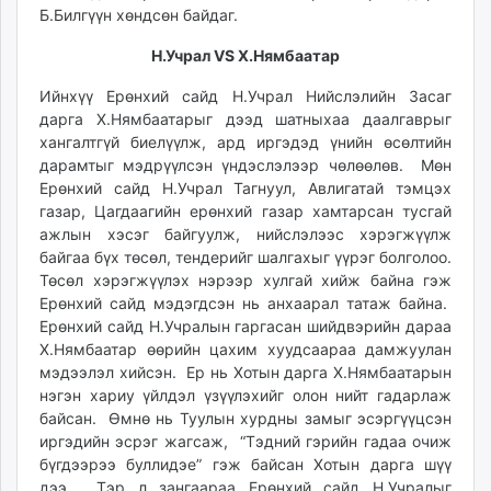
Б.Билгүүн хөндсөн байдаг.
Н.Учрал VS Х.Нямбаатар
Ийнхүү Ерөнхий сайд Н.Учрал Нийслэлийн Засаг
дарга Х.Нямбаатарыг дээд шатныхаа даалгаврыг
хангалтгүй биелүүлж, ард иргэдэд үнийн өсөлтийн
дарамтыг мэдрүүлсэн үндэслэлээр чөлөөлөв. Мөн
Ерөнхий сайд Н.Учрал Тагнуул, Авлигатай тэмцэх
газар, Цагдаагийн ерөнхий газар хамтарсан тусгай
ажлын хэсэг байгуулж, нийслэлээс хэрэгжүүлж
байгаа бүх төсөл, тендерийг шалгахыг үүрэг болголоо.
Төсөл хэрэгжүүлэх нэрээр хулгай хийж байна гэж
Ерөнхий сайд мэдэгдсэн нь анхаарал татаж байна.
Ерөнхий сайд Н.Учралын гаргасан шийдвэрийн дараа
Х.Нямбаатар өөрийн цахим хуудсаараа дамжуулан
мэдээлэл хийсэн. Ер нь Хотын дарга Х.Нямбаатарын
нэгэн хариу үйлдэл үзүүлэхийг олон нийт гадарлаж
байсан. Өмнө нь Туулын хурдны замыг эсэргүүцсэн
иргэдийн эсрэг жагсаж, “Тэдний гэрийн гадаа очиж
бүгдээрээ буллидэе” гэж байсан Хотын дарга шүү
дээ. Тэр л зангаараа Ерөнхий сайд Н.Учралыг