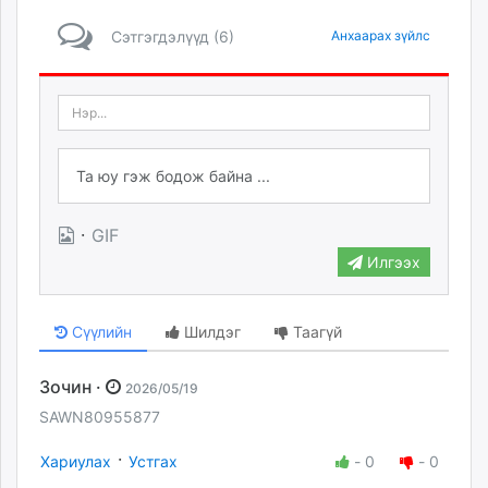
Сэтгэгдэлүүд (6)
Анхаарах зүйлс
·
GIF
Илгээх
Сүүлийн
Шилдэг
Таагүй
Зочин ·
2026/05/19
SAWN80955877
·
Хариулах
Устгах
-
0
-
0