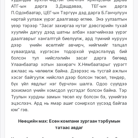
АТГ-ын дарга З.Дашдаваа, ТЕГ-ын дарга
П.Одонбаатар, ЦЕГ-ын Тэргүүн дэд дарга Б.Ганчулуун
нартай уулзаж үүрэг даалгавар өглөө. Энэ уулзалтын
үеэр тэрээр "Засаг захиргаа нутаг дэвсгэрийн тухай
хуулийн дагуу дээд шатны албан хаагчийнхаа үүрэг
даалгаврыг хангалтгүй биелүүлж, ард түмний нуруун
дээр үнийн өсөлтийг авчирч, нийгмийг талцал
хуваагдалд хүргэсэн тодорхой үндэслэлүүд бий
болсон тул нийслэлийн засаг дарга бөгөөд
Улаанбаатар хотын захирагч Х.Нямбаатарыг үүрэгт
ажлаас нь чөлөөлж байна. Дээрээс нь тусгай ажлын
хэсэг байгуулж нийслэл дээр болсон төсөл, тендер,
бүх үйл явдлыг нэг бүрчлэн шалга. Одоо сүүлдээ
зохиомол үнийн хомсдол үүсгэдэг болсон байна. Тэр
Туулын хурдны замын төсөл юу болсон бэ, үүнийгээ
эцэслээч. Ард нь ямар ашиг сонирхол үүсээд байгаа
юм” гэв.
Нөөцийн мах: Есөн компани зургаан тэрбумын
татаас авдаг