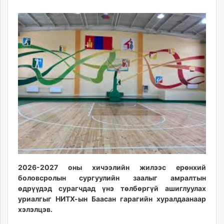
18
07
ikon.mn
09:21:39
21:58:46
mnb.mn
Livetv.mn
Eguur.mn
24tsag.mn
shuud.mn
eagle.mn
ergelt.mn
zarig.mn
today.mn
zuv.mn
mminfo.mn
ugluu.mn
2026-2027 оны хичээлийн жилээс ерөнхий
urlag.mn
боловсролын сургуулийн заалыг амралтын
unen.mn
өдрүүдэд сурагчдад үнэ төлбөргүй ашиглуулах
asu.mn
уриалгыг НИТХ-ын Баасан гарагийн хуралдаанаар
shudarga.mn
хэлэлцэв.
shuurhai.mn