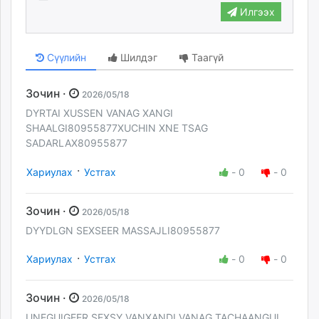
Илгээх
Сүүлийн
Шилдэг
Таагүй
Зочин ·
2026/05/18
DYRTAI XUSSEN VANAG XANGI
SHAALGI80955877XUCHIN XNE TSAG
SADARLAX80955877
·
Хариулах
Устгах
-
0
-
0
Зочин ·
2026/05/18
DYYDLGN SEXSEER MASSAJLI80955877
·
Хариулах
Устгах
-
0
-
0
Зочин ·
2026/05/18
UNEGUIGEER SEXSY VANXANDI VANAG TACHAANGUI