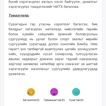
бүхий хэрэгжүүлэх ажлын хэсэг байгуулж, уриалгыг
хэрэгжүүлэх тэмдэглэлийг НИТХ баталлаа.
Тэмдэглэлд:
Сурагчдын гар утасны хэрэглээг багасгах, бие
бялдрыг хөгжүүлэх чиглэлээр нийслэлийн төрийн
болон хувийн хэвшлийн ерөнхий боловсролын
сургуулиуд нь урлаг болон спорт заалыг өөрийн
сургуулийн сурагчдад долоо хоногийн Бямба, Ням
гарагт үнэ төлбөргүй ашиглуулах цагийн зохицуулалт
хийх, хүүхдүүдийн хүсэл сонирхолд тулгуурласан
авьяас чадварыг дэмжих зэрэг тэдний хүмүүжилд
эергээр нөлөөлөх хөтөлбөр арга хэмжээг үе шаттай
хэрэгжүүлж ажиллахыг сургуулийн удирдлагуудад
уриалжээ.
Хөгжилтэй (
0
)
Гайхамшигтай (
0
)
Гунигтай (
0
)