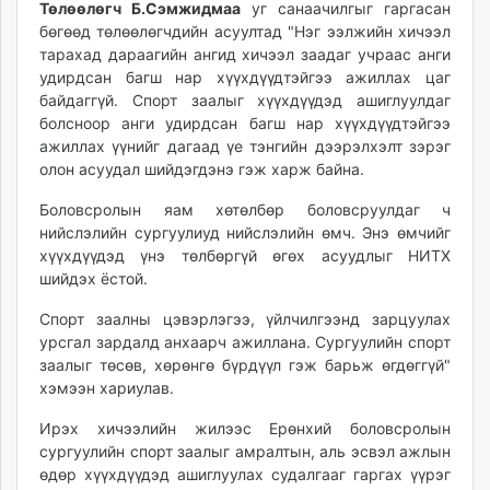
Төлөөлөгч Б.Сэмжидмаа
уг санаачилгыг гаргасан
unuudur.mn
бөгөөд төлөөлөгчдийн асуултад "Нэг ээлжийн хичээл
isee.mn
тарахад дараагийн ангид хичээл заадаг учраас анги
mglradio.com
удирдсан багш нар хүүхдүүдтэйгээ ажиллах цаг
байдаггүй. Спорт заалыг хүүхдүүдэд ашиглуулдаг
fact.mn
болсноор анги удирдсан багш нар хүүхдүүдтэйгээ
itoim.mn
ажиллах үүнийг дагаад үе тэнгийн дээрэлхэлт зэрэг
tumen.mn
олон асуудал шийдэгдэнэ гэж харж байна.
shuum.mn
Боловсролын яам хөтөлбөр боловсруулдаг ч
times.mn
нийслэлийн сургуулиуд нийслэлийн өмч. Энэ өмчийг
tvmongolia.mn
хүүхдүүдэд үнэ төлбөргүй өгөх асуудлыг НИТХ
mass.mn
шийдэх ёстой.
unegui.mn
Спорт заалны цэвэрлэгээ, үйлчилгээнд зарцуулах
assa.mn
урсгал зардалд анхаарч ажиллана. Сургуулийн спорт
toim.mn
заалыг төсөв, хөрөнгө бүрдүүл гэж барьж өгдөггүй"
tac.mn
хэмээн хариулав.
paparazzi.mn
Ирэх хичээлийн жилээс Ерөнхий боловсролын
unread.today
сургуулийн спорт заалыг амралтын, аль эсвэл ажлын
өдөр хүүхдүүдэд ашиглуулах судалгааг гаргах үүрэг