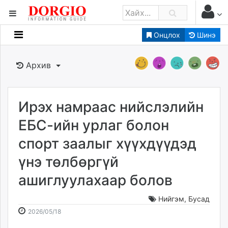
Онцлох
Шинэ
Мэдээллийн
Зар мэдээллийн
Архив
Банк санхүү
Бизнес ААН
Төрийн
Ирэх намраас нийслэлийн
Нийслэлийн
ЕБС-ийн урлаг болон
спорт заалыг хүүхдүүдэд
dorgio.mn
үнэ төлбөргүй
Gogo.mn
caak.mn
ашиглуулахаар болов
news.mn
zindaa.mn
Нийгэм
,
Бусад
2026-
2026-
Baabar.mn
2026/05/18
05-
08-
tovch.mn