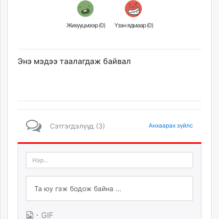
Жихүүцмээр (
0
)
Үзэн ядмаар (
0
)
Энэ мэдээ таалагдаж байвал
Сэтгэгдэлүүд (3)
Анхаарах зүйлс
·
GIF