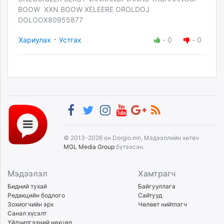
BOOW XXN BOOW XELEERE OROLDOJ
DOLOOX80955877
·
Хариулах
Устгах
-
0
-
0
© 2013-2026 он Dorgio.mn, Мэдээллийн хөтөч
MGL Media Group
бүтээсэн.
Мэдээлэл
Хамтрагч
Бидний тухай
Байгууллага
Редакцийн бодлого
Сайтууд
Зохиогчийн эрх
Чөлөөт нийтлэгч
Санал хүсэлт
Үйлчилгээний нөхцөл