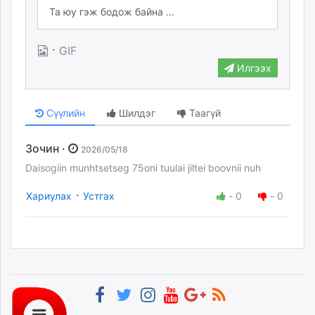
·
GIF
Илгээх
Сүүлийн
Шилдэг
Таагүй
Зочин ·
2026/05/18
Daisogiin munhtsetseg 75oni tuulai jiltei boovnii nuh
·
Хариулах
Устгах
-
0
-
0