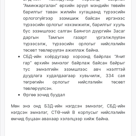
“Аминжаргалан” өрхийн эрүүл мэндийн төвийн
барилгыг таван жилийн хугацаанд түрээсийн
орлогогүйгээр эзэмшиж байсан иргэнээс
түрээсийн орлогыг нэхэмжилж, барилгыг хууль
бус эзэмшлээс салган Баянгол дүүргийн Засаг
даргын Тамгын газарт үргэлжлүүлэн
түрээсэлж, түрээсийн орлогыг нийслэлийн
төсөвт төвлөрүүлэн ажиллаж байна.
СБД-ийн хоёрдугаар хороонд байрлах “Ачит
гар” өрхийн эмнэлэг байрлаж байсан байрыг
тус эмнэлгийн эзэмшлээс авч нээлттэй
дуудлага худалдаагаар хувьчилж, 334 сая
төгрөгийн орлогыг нийслэлийн төсөвт
төвлөрүүлсэн.
Өргөө зочид буудал
Мөн энэ онд БЗД-ийн нэгдсэн эмнэлэг, СБД-ийн
нэгдсэн эмнэлэг, СТӨ-ний В корпусыг нийслэлийн
өмчид буцаан авахаар хэлэлцээр хийж байна.