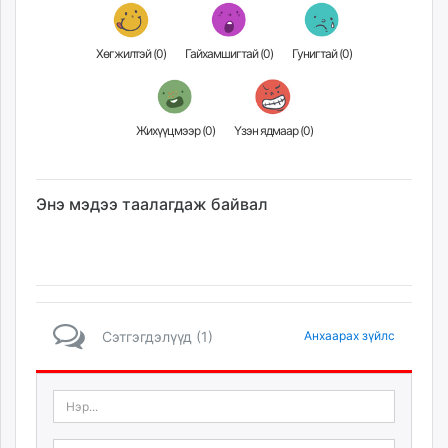
Хөгжилтэй (
0
)
Гайхамшигтай (
0
)
Гунигтай (
0
)
Жихүүцмээр (
0
)
Үзэн ядмаар (
0
)
Энэ мэдээ таалагдаж байвал
Сэтгэгдэлүүд (1)
Анхаарах зүйлс