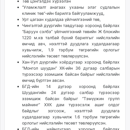
Төв цэнгэлдэх хүрээлэн
unuudur.mn
“Уламжлалт анагаах ухааны элэг судлалын
isee.mn
клиник төв”-ийн барилга байгууламжууд,
Урт цагаан худалдаа үйлчилгээний төв,
mglradio.com
Чингэлтэй дүүргийн тавдугаар хороонд байрлах
fact.mn
“Баруун сэлбэ” үйлчилгээний төвийн Ж блокийн
itoim.mn
1220 м.кв талбай бүхий барилгыг нийслэлийн
tumen.mn
өмчид авч, нээлттэй дуудлага худалдаагаар
shuum.mn
хувьчилж, 1.9 тэрбум төгрөгийн орлогыг
times.mn
нийслэлийн төсөвт төвлөрүүлсэн.
Хан-Уул дүүргийн хоёрдугаар хороонд байрлах
tvmongolia.mn
“Монгол шуудан” ХК-ийн 36 дугаар салбарын
mass.mn
түрээсээр эзэмшиж байсан байрыг нийслэлийн
unegui.mn
өмчид бүртгэн авсан.
assa.mn
БГД-ийн 14 дүгээр хороонд байрлах
toim.mn
Шуудангийн 24 дүгээр салбар түрээсээр
эзэмшиж байсан байрыг “Тэмүүжин групп
tac.mn
майнинг” ХХК дам түрээсэлж ашиг олдог
paparazzi.mn
байдлыг зогсоож, нээлттэй дуудлага
unread.today
худалдаагаар хувьчилж 1.6 тэрбум төгрөгийн
орлогыг нийслэлийн төсөвт төвлөрүүлсэн.
БГД-ийн наймдугаар хороонд байрлах