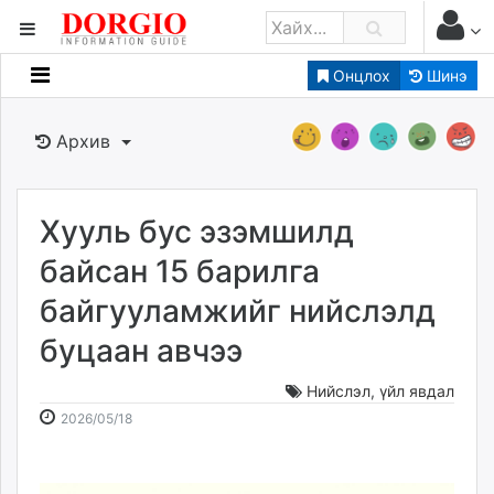
Онцлох
Шинэ
Мэдээллийн
Зар мэдээллийн
Архив
Банк санхүү
Бизнес ААН
Төрийн
Хууль бус эзэмшилд
Нийслэлийн
байсан 15 барилга
байгууламжийг нийслэлд
dorgio.mn
буцаан авчээ
Gogo.mn
caak.mn
Нийслэл
,
үйл явдал
news.mn
2026-
2026-
2026/05/18
zindaa.mn
05-
08-
Baabar.mn
18
07
tovch.mn