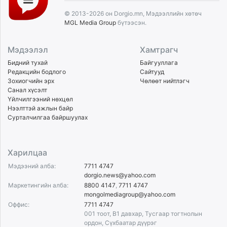
© 2013-2026 он Dorgio.mn, Мэдээллийн хөтөч
MGL Media Group
бүтээсэн.
Мэдээлэл
Хамтрагч
Бидний тухай
Байгууллага
Редакцийн бодлого
Сайтууд
Зохиогчийн эрх
Чөлөөт нийтлэгч
Санал хүсэлт
Үйлчилгээний нөхцөл
Нээлттэй ажлын байр
Сурталчилгаа байршуулах
Харилцаа
Мэдээний алба:
7711 4747
dorgio.news@yahoo.com
Маркетингийн алба:
8800 4147
,
7711 4747
mongolmediagroup@yahoo.com
Оффис:
7711 4747
001 тоот, B1 давхар, Тусгаар тогтнолын
ордон, Сүхбаатар дүүрэг