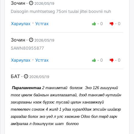
Зочин ·
2026/05/19
Daisogiin munhtsetseg 75oni tuulai jiltei boovnii nuh
·
Хариулах
Устгах
-
0
-
0
Зочин ·
2026/05/19
SAWN80955877
·
Хариулах
Устгах
-
0
-
0
БАТ ·
2026/05/19
Параламентаа
2 танхимтай болгож Энэ 126 гишүүний
тоог цөөлж байнгын ажиллагаатай, дээд танхимд нутгийн
захиргааны нэгж бүрээс тусгай цалин хангамжгүй
төлөөлөгч сонгож 4 жилд 1 удаа хуралддаж этсийн шийвэр
гаргадаг болох энэ үед л улс хөгжинө Одоо бол төрд гарч
амдралаа л дээшлүүлэх шат боллоо