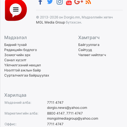
© 2013-2026 он Dorgio.mn, Мэдээллийн хөтөч
MGL Media Group
бүтээсэн.
Мэдээлэл
Хамтрагч
Бидний тухай
Байгууллага
Редакцийн бодлого
Сайтууд
Зохиогчийн эрх
Чөлөөт нийтлэгч
Санал хүсэлт
Үйлчилгээний нөхцөл
Нээлттэй ажлын байр
Сурталчилгаа байршуулах
Харилцаа
Мэдээний алба:
7711 4747
dorgio.news@yahoo.com
Маркетингийн алба:
8800 4147
,
7711 4747
mongolmediagroup@yahoo.com
Оффис:
7711 4747