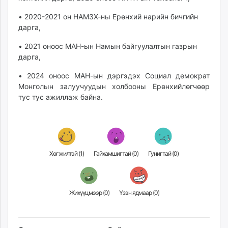
• 2020-2021 он НАМЗХ-ны Ерөнхий нарийн бичгийн
дарга,
• 2021 оноос МАН-ын Намын байгуулалтын газрын
дарга,
• 2024 оноос МАН-ын дэргэдэх Социал демократ
Монголын залуучуудын холбооны Ерөнхийлөгчөөр
тус тус ажиллаж байна.
Хөгжилтэй (
1
)
Гайхамшигтай (
0
)
Гунигтай (
0
)
Жихүүцмээр (
0
)
Үзэн ядмаар (
0
)