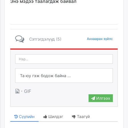
Энэ мэдээ таалагдаж байвал
Сэтгэгдэлүүд (5)
Анхаарах зүйлс
·
GIF
Илгээх
Сүүлийн
Шилдэг
Таагүй