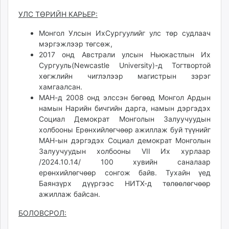
unuudur.mn
УЛС ТӨРИЙН КАРЬЕР:
isee.mn
Монгол Улсын ИхСургуулийг улс төр судлаач
mglradio.com
мэргэжлээр төгсөж,
fact.mn
2017 онд Австрали улсын Ньюкастлын Их
itoim.mn
Сургууль(Newcastle University)-д Тогтвортой
tumen.mn
хөгжлийн чиглэлээр магистрын зэрэг
shuum.mn
хамгаалсан.
МАН-д 2008 онд элссэн бөгөөд Монгол Ардын
times.mn
намын Нарийн бичгийн дарга, намын дэргэдэх
tvmongolia.mn
Социал Демократ Монголын Залуучуудын
mass.mn
холбооны Ерөнхийлөгчөөр ажиллаж буй түүнийг
unegui.mn
МАН-ын дэргэдэх Социал демократ Монголын
assa.mn
Залуучуудын холбооны VII Их хурлаар
/2024.10.14/ 100 хувийн саналаар
toim.mn
ерөнхийлөгчөөр сонгож байв. Тухайн үед
tac.mn
Баянзүрх дүүргээс НИТХ-д төлөөлөгчөөр
paparazzi.mn
ажиллаж байсан.
unread.today
БОЛОВСРОЛ: