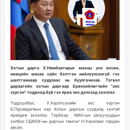
ikon.mn
mnb.mn
Livetv.mn
Eguur.mn
24tsag.mn
shuud.mn
eagle.mn
ergelt.mn
zarig.mn
Хотын дарга Х.Нямбаатарыг махны үнэ өссөн,
today.mn
нөөцийн махаа сайн бэлтгэн нийлүүлсэнгүй гэх
zuv.mn
шалтгаанаар суудлаас нь буулгачихав. Тэгвэл
mminfo.mn
дараагийн хотын даргаар Ерөнхийлөгчийн "экс
ugluu.mn
хүргэн" тодроод буй гэх яриа чих дэлсээд эхэллээ.
urlag.mn
Тодруулбал, У.Хүрэлсүхийн экс хүргэн
unen.mn
Б.Пүрэвдагвын нэр Хотын даргын суудалд хүчтэй
asu.mn
яригдаж эхэллээ. Тэрбээр МАН-ын залуучуудын
shudarga.mn
холбоо СДМЗХ-ны даргын тамгыг Н.Учралаас гардан
авсан.
shuurhai.mn