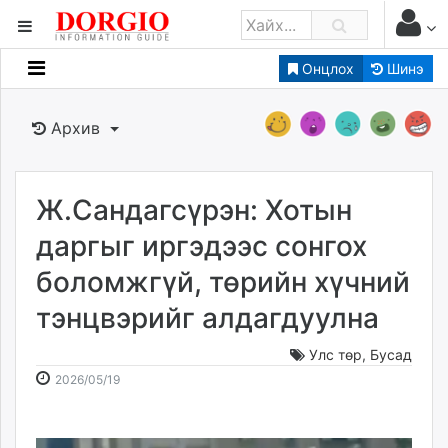
Онцлох
Шинэ
Мэдээллийн
Зар мэдээллийн
Архив
Банк санхүү
Бизнес ААН
Төрийн
Ж.Сандагсүрэн: Хотын
Нийслэлийн
даргыг иргэдээс сонгох
боломжгүй, төрийн хүчний
dorgio.mn
тэнцвэрийг алдагдуулна
Gogo.mn
caak.mn
Улс төр
,
Бусад
news.mn
2026-
2026-
2026/05/19
zindaa.mn
05-
08-
Baabar.mn
19
10
tovch.mn