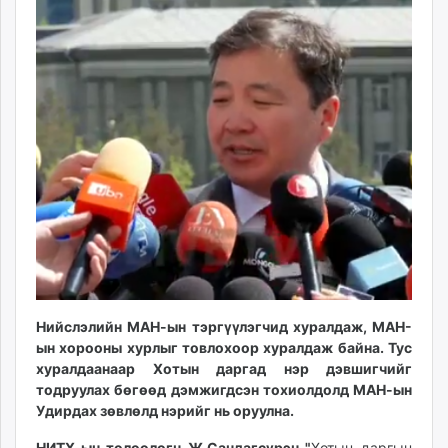
16:17:14
20:55:56
ikon.mn
mnb.mn
Livetv.mn
Eguur.mn
24tsag.mn
shuud.mn
eagle.mn
ergelt.mn
zarig.mn
today.mn
zuv.mn
mminfo.mn
ugluu.mn
Нийслэлийн МАН-ын тэргүүлэгчид хуралдаж, МАН-
urlag.mn
ын хорооны хурлыг товлохоор хуралдаж байна. Тус
unen.mn
хуралдаанаар Хотын даргад нэр дэвшигчийг
тодруулах бөгөөд дэмжигдсэн тохиолдолд МАН-ын
asu.mn
Удирдах зөвлөлд нэрийг нь оруулна.
shudarga.mn
shuurhai.mn
НИТХ-ын төлөөлөгч Ж.Сандагсүрэн "
Хотын даргын