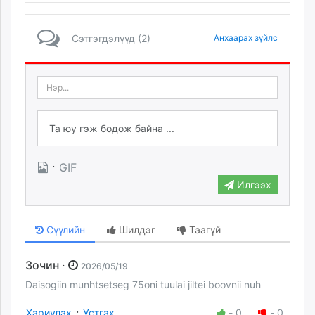
Сэтгэгдэлүүд (2)
Анхаарах зүйлс
·
GIF
Илгээх
Сүүлийн
Шилдэг
Таагүй
Зочин ·
2026/05/19
Daisogiin munhtsetseg 75oni tuulai jiltei boovnii nuh
·
Хариулах
Устгах
-
0
-
0