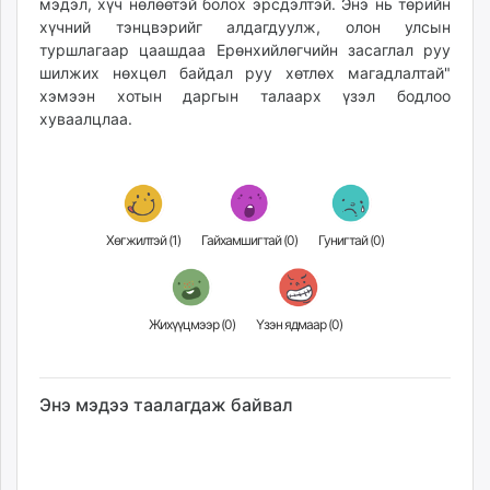
мэдэл, хүч нөлөөтэй болох эрсдэлтэй. Энэ нь төрийн
хүчний тэнцвэрийг алдагдуулж, олон улсын
туршлагаар цаашдаа Ерөнхийлөгчийн засаглал руу
шилжих нөхцөл байдал руу хөтлөх магадлалтай"
хэмээн хотын даргын талаарх үзэл бодлоо
хуваалцлаа.
Хөгжилтэй (
1
)
Гайхамшигтай (
0
)
Гунигтай (
0
)
Жихүүцмээр (
0
)
Үзэн ядмаар (
0
)
Энэ мэдээ таалагдаж байвал