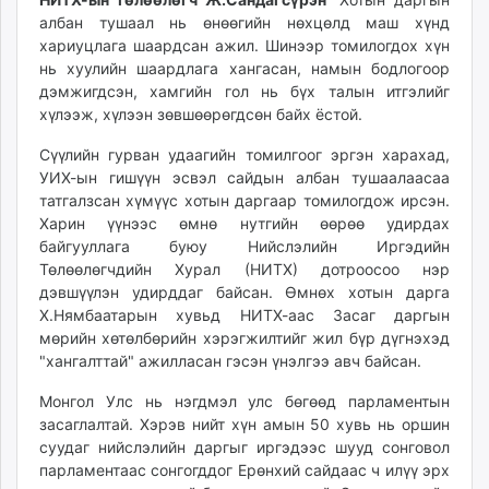
unuudur.mn
албан тушаал нь өнөөгийн нөхцөлд маш хүнд
хариуцлага шаардсан ажил. Шинээр томилогдох хүн
isee.mn
нь хуулийн шаардлага хангасан, намын бодлогоор
mglradio.com
дэмжигдсэн, хамгийн гол нь бүх талын итгэлийг
fact.mn
хүлээж, хүлээн зөвшөөрөгдсөн байх ёстой.
itoim.mn
Сүүлийн гурван удаагийн томилгоог эргэн харахад,
tumen.mn
УИХ-ын гишүүн эсвэл сайдын албан тушаалаасаа
shuum.mn
татгалзсан хүмүүс хотын даргаар томилогдож ирсэн.
times.mn
Харин үүнээс өмнө нутгийн өөрөө удирдах
tvmongolia.mn
байгууллага буюу Нийслэлийн Иргэдийн
mass.mn
Төлөөлөгчдийн Хурал (НИТХ) дотроосоо нэр
unegui.mn
дэвшүүлэн удирддаг байсан. Өмнөх хотын дарга
Х.Нямбаатарын хувьд НИТХ-аас Засаг даргын
assa.mn
мөрийн хөтөлбөрийн хэрэгжилтийг жил бүр дүгнэхэд
toim.mn
"хангалттай" ажилласан гэсэн үнэлгээ авч байсан.
tac.mn
paparazzi.mn
Монгол Улс нь нэгдмэл улс бөгөөд парламентын
засаглалтай. Хэрэв нийт хүн амын 50 хувь нь оршин
unread.today
суудаг нийслэлийн даргыг иргэдээс шууд сонговол
парламентаас сонгогддог Ерөнхий сайдаас ч илүү эрх