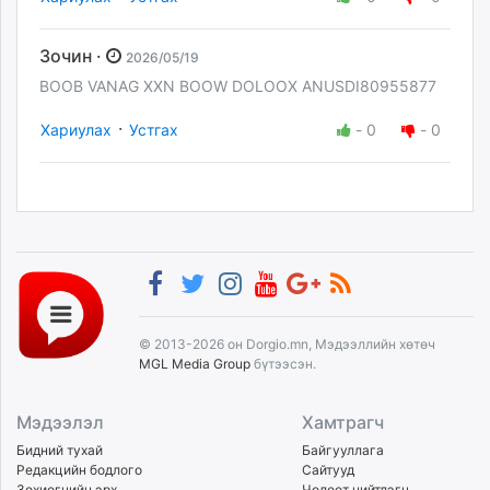
Зочин ·
2026/05/19
BOOB VANAG XXN BOOW DOLOOX ANUSDI80955877
·
Хариулах
Устгах
-
0
-
0
© 2013-2026 он Dorgio.mn, Мэдээллийн хөтөч
MGL Media Group
бүтээсэн.
Мэдээлэл
Хамтрагч
Бидний тухай
Байгууллага
Редакцийн бодлого
Сайтууд
Зохиогчийн эрх
Чөлөөт нийтлэгч