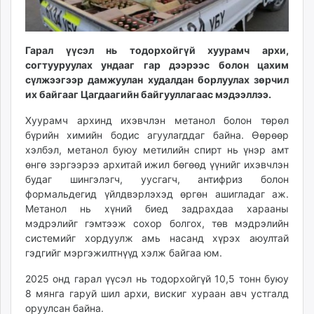
ikon.mn
mnb.mn
Livetv.mn
Гарал үүсэл нь тодорхойгүй хуурамч архи,
Eguur.mn
согтууруулах ундааг гар дээрээс болон цахим
сүлжээгээр дамжуулан худалдан борлуулах зөрчил
24tsag.mn
их байгааг Цагдаагийн байгууллагаас мэдээллээ.
shuud.mn
eagle.mn
Хуурамч архинд ихэвчлэн метанол болон төрөл
ergelt.mn
бүрийн химийн бодис агуулагддаг байна. Өөрөөр
хэлбэл, метанол буюу метилийн спирт нь үнэр амт
zarig.mn
өнгө зэргээрээ архитай ижил бөгөөд үүнийг ихэвчлэн
today.mn
будаг шингэлэгч, уусгагч, антифриз болон
zuv.mn
формальдегид үйлдвэрлэхэд өргөн ашигладаг аж.
mminfo.mn
Метанол нь хүний биед задрахдаа харааны
ugluu.mn
мэдрэлийг гэмтээж сохор болгох, төв мэдрэлийн
системийг хордуулж амь насанд хүрэх аюултай
urlag.mn
гэдгийг мэргэжилтнүүд хэлж байгаа юм.
unen.mn
asu.mn
2025 онд гарал үүсэл нь тодорхойгүй 10,5 тонн буюу
shudarga.mn
8 мянга гаруй шил архи, вискиг хураан авч устгалд
оруулсан байна.
shuurhai.mn