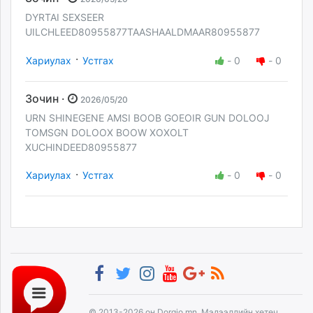
DYRTAI SEXSEER
UILCHLEED80955877TAASHAALDMAAR80955877
·
Хариулах
Устгах
-
0
-
0
Зочин ·
2026/05/20
URN SHINEGENE AMSI BOOB GOEOIR GUN DOLOOJ
TOMSGN DOLOOX BOOW XOXOLT
XUCHINDEED80955877
·
Хариулах
Устгах
-
0
-
0
© 2013-2026 он Dorgio.mn, Мэдээллийн хөтөч