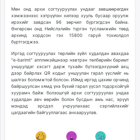
unuudur.mn
Мөн онд архи согтууруулах ундааг зөвшөөрөгдөх
isee.mn
хэмжээнээс хэтрүүлэн хилээр хууль бусаар оруулж
mglradio.com
ирэхийг завдсан 96 зөрчил бүргэгдсэн байна.
Өнгөрсөн онд Нийслэлийн түргэн тусламжийн төвд
fact.mn
архинд хордсон гэх 15800 гаруй тохиолдол
itoim.mn
бүртгэгджээ.
tumen.mn
shuum.mn
Иргэд согтууруулах төрлийн зүйл худалдан авахдаа
"e-barimt" аппликэйшнээр нэвтрэн төлбөрийн баримт
times.mn
уншуулдаг хэсэгт дарж тухайн бүтээгдэхүүний акц
tvmongolia.mn
дээр байрлах QR кодыг уншуулан гарал үүслийг нь
mass.mn
шалгах боломжтой болсон. Иймд иргэд цахим орчинд
unegui.mn
байршуулсан хямд үнэ бүхий гарал үүсэл тодорхойгүй
assa.mn
хуурамч байж болзошгүй архи согтууруулах ундаа
toim.mn
худалдан авч өөрийн болон бусдын амь нас, эрүүл
мэндэд эрсдэл учруулахаас сэргийлэхийг
tac.mn
цагдаагийн байгууллагаас анхааруулав.
paparazzi.mn
unread.today