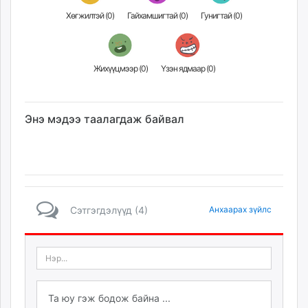
Хөгжилтэй (
0
)
Гайхамшигтай (
0
)
Гунигтай (
0
)
Жихүүцмээр (
0
)
Үзэн ядмаар (
0
)
Энэ мэдээ таалагдаж байвал
Сэтгэгдэлүүд (4)
Анхаарах зүйлс