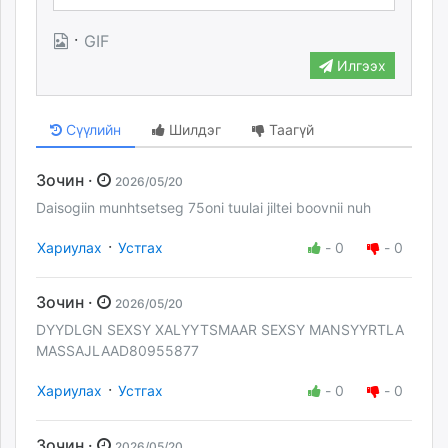
·
GIF
Илгээх
Сүүлийн
Шилдэг
Таагүй
Зочин ·
2026/05/20
Daisogiin munhtsetseg 75oni tuulai jiltei boovnii nuh
·
Хариулах
Устгах
-
0
-
0
Зочин ·
2026/05/20
DYYDLGN SEXSY XALYYTSMAAR SEXSY MANSYYRTLA
MASSAJLAAD80955877
·
Хариулах
Устгах
-
0
-
0
Зочин ·
2026/05/20