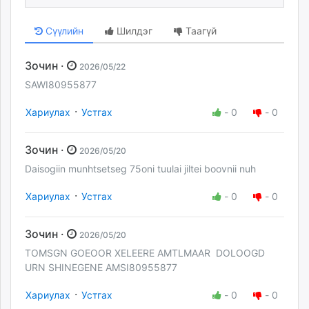
Сүүлийн
Шилдэг
Таагүй
Зочин ·
2026/05/22
SAWI80955877
·
Хариулах
Устгах
-
0
-
0
Зочин ·
2026/05/20
Daisogiin munhtsetseg 75oni tuulai jiltei boovnii nuh
·
Хариулах
Устгах
-
0
-
0
Зочин ·
2026/05/20
TOMSGN GOEOOR XELEERE AMTLMAAR DOLOOGD
URN SHINEGENE AMSI80955877
·
Хариулах
Устгах
-
0
-
0