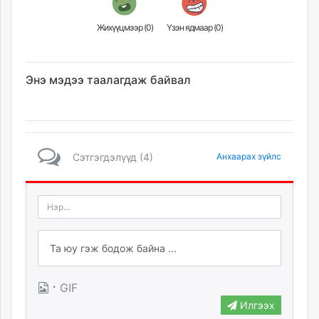
Жихүүцмээр (
0
)
Үзэн ядмаар (
0
)
Энэ мэдээ таалагдаж байвал
Сэтгэгдэлүүд (4)
Анхаарах зүйлс
·
GIF
Илгээх