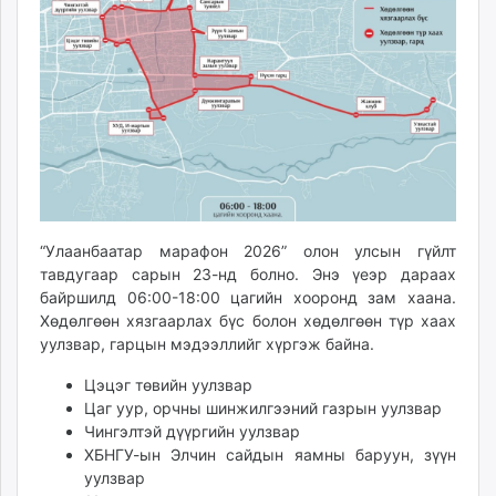
ikon.mn
mnb.mn
Livetv.mn
Eguur.mn
24tsag.mn
shuud.mn
eagle.mn
ergelt.mn
zarig.mn
“Улаанбаатар марафон 2026” олон улсын гүйлт
today.mn
тавдугаар сарын 23-нд болно. Энэ үеэр дараах
zuv.mn
байршилд 06:00-18:00 цагийн хооронд зам хаана.
Хөдөлгөөн хязгаарлах бүс болон хөдөлгөөн түр хаах
mminfo.mn
уулзвар, гарцын мэдээллийг хүргэж байна.
ugluu.mn
urlag.mn
Цэцэг төвийн уулзвар
unen.mn
Цаг уур, орчны шинжилгээний газрын уулзвар
Чингэлтэй дүүргийн уулзвар
asu.mn
ХБНГУ-ын Элчин сайдын яамны баруун, зүүн
shudarga.mn
уулзвар
shuurhai.mn