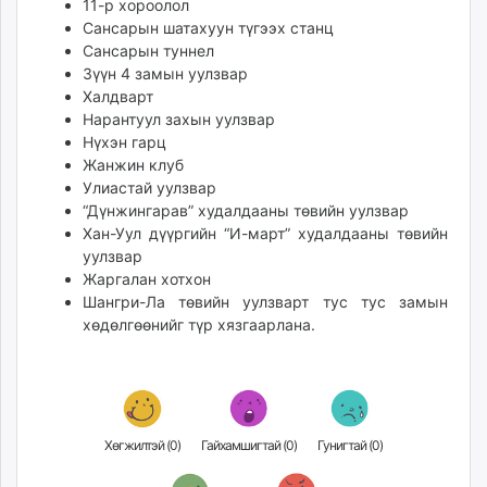
11-р хороолол
unuudur.mn
Сансарын шатахуун түгээх станц
isee.mn
Сансарын туннел
mglradio.com
Зүүн 4 замын уулзвар
Халдварт
fact.mn
Нарантуул захын уулзвар
itoim.mn
Нүхэн гарц
tumen.mn
Жанжин клуб
shuum.mn
Улиастай уулзвар
times.mn
“Дүнжингарав” худалдааны төвийн уулзвар
Хан-Уул дүүргийн “И-март” худалдааны төвийн
tvmongolia.mn
уулзвар
mass.mn
Жаргалан хотхон
unegui.mn
Шангри-Ла төвийн уулзварт тус тус замын
assa.mn
хөдөлгөөнийг түр хязгаарлана.
toim.mn
tac.mn
paparazzi.mn
unread.today
Хөгжилтэй (
0
)
Гайхамшигтай (
0
)
Гунигтай (
0
)