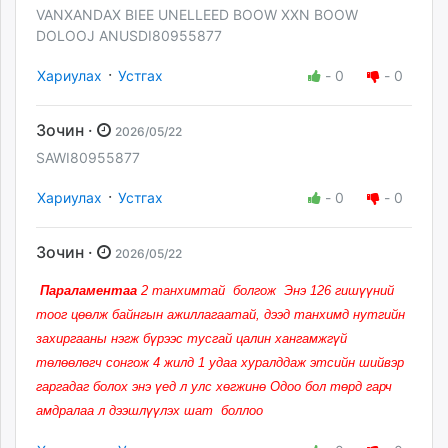
VANXANDAX BIEE UNELLEED BOOW XXN BOOW
DOLOOJ ANUSDI80955877
·
Хариулах
Устгах
-
0
-
0
Зочин ·
2026/05/22
SAWI80955877
·
Хариулах
Устгах
-
0
-
0
Зочин ·
2026/05/22
Параламентаа
2 танхимтай болгож Энэ 126 гишүүний
тоог цөөлж байнгын ажиллагаатай, дээд танхимд нутгийн
захиргааны нэгж бүрээс тусгай цалин хангамжгүй
төлөөлөгч сонгож 4 жилд 1 удаа хуралддаж этсийн шийвэр
гаргадаг болох энэ үед л улс хөгжинө Одоо бол төрд гарч
амдралаа л дээшлүүлэх шат боллоо