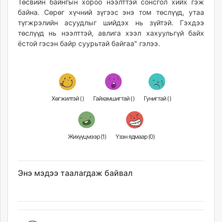
Төсвийн байнгын хороо нээлттэй сонсгол хийх гэж
байна. Сөрөг хүчний зүгээс энэ том төслүүд, утаа
түгжрэлийн асуудлыг шийдэх нь зүйтэй. Гэхдээ
төслүүд нь нээлттэй, авлига хээл хахуульгүй байх
ёстой гэсэн байр суурьтай байгаа" гэлээ.
Хөгжилтэй (
)
Гайхамшигтай (
)
Гунигтай (
)
Жихүүцмээр (
1
)
Үзэн ядмаар (
0
)
Энэ мэдээ таалагдаж байвал