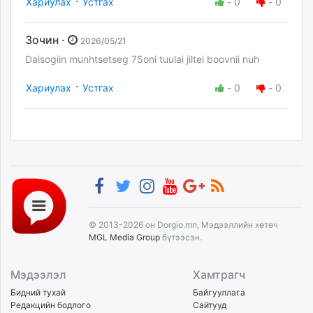
·
Хариулах
Устгах
-
0
-
0
Зочин ·
2026/05/21
Daisogiin munhtsetseg 75oni tuulai jiltei boovnii nuh
·
Хариулах
Устгах
-
0
-
0
© 2013-2026 он Dorgio.mn, Мэдээллийн хөтөч
MGL Media Group
бүтээсэн.
Мэдээлэл
Хамтрагч
Бидний тухай
Байгууллага
Редакцийн бодлого
Сайтууд