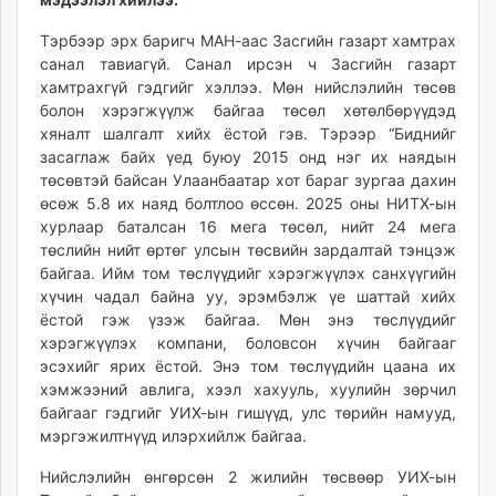
unuudur.mn
Тэрбээр эрх баригч МАН-аас Засгийн газарт хамтрах
isee.mn
санал тавиагүй. Санал ирсэн ч Засгийн газарт
mglradio.com
хамтрахгүй гэдгийг хэллээ. Мөн нийслэлийн төсөв
fact.mn
болон хэрэгжүүлж байгаа төсөл хөтөлбөрүүдэд
itoim.mn
хяналт шалгалт хийх ёстой гэв. Тэрээр “Биднийг
засаглаж байх үед буюу 2015 онд нэг их наядын
tumen.mn
төсөвтэй байсан Улаанбаатар хот бараг зургаа дахин
shuum.mn
өсөж 5.8 их наяд болтлоо өссөн. 2025 оны НИТХ-ын
times.mn
хурлаар баталсан 16 мега төсөл, нийт 24 мега
tvmongolia.mn
төслийн нийт өртөг улсын төсвийн зардалтай тэнцэж
mass.mn
байгаа. Ийм том төслүүдийг хэрэгжүүлэх санхүүгийн
хүчин чадал байна уу, эрэмбэлж үе шаттай хийх
unegui.mn
ёстой гэж үзэж байгаа. Мөн энэ төслүүдийг
assa.mn
хэрэгжүүлэх компани, боловсон хүчин байгааг
toim.mn
эсэхийг ярих ёстой. Энэ том төслүүдийн цаана их
tac.mn
хэмжээний авлига, хээл хахууль, хуулийн зөрчил
paparazzi.mn
байгааг гэдгийг УИХ-ын гишүүд, улс төрийн намууд,
unread.today
мэргэжилтнүүд илэрхийлж байгаа.
Нийслэлийн өнгөрсөн 2 жилийн төсвөөр УИХ-ын