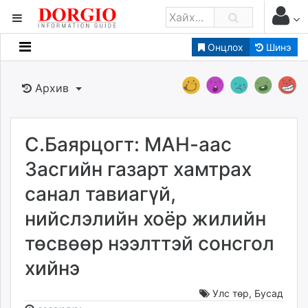
Онцлох
Шинэ
Мэдээллийн
Зар мэдээллийн
Архив
Банк санхүү
Бизнес ААН
Төрийн
С.Баярцогт: МАН-аас
Нийслэлийн
Засгийн газарт хамтрах
санал тавиагүй,
dorgio.mn
нийслэлийн хоёр жилийн
Gogo.mn
caak.mn
төсвөөр нээлттэй сонсгол
news.mn
хийнэ
zindaa.mn
Baabar.mn
Улс төр
,
Бусад
tovch.mn