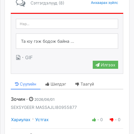
Сэтгэгдэлүүд (8)
Анхаарах зүйлс
·
GIF
Илгээх
Сүүлийн
Шилдэг
Таагүй
Зочин ·
2026/06/01
SEXSYGEER MASSAJLI80955877
·
Хариулах
Устгах
-
0
-
0