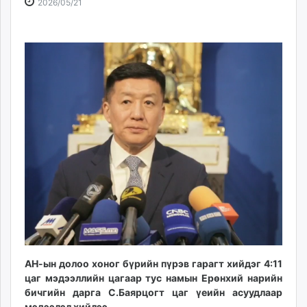
2026-
2026-
2026/05/21
ikon.mn
05-
08-
mnb.mn
21
09
Livetv.mn
11:55:57
22:36:10
Eguur.mn
24tsag.mn
shuud.mn
eagle.mn
ergelt.mn
zarig.mn
today.mn
zuv.mn
mminfo.mn
ugluu.mn
urlag.mn
unen.mn
АН-ын долоо хоног бүрийн пүрэв гарагт хийдэг 4:11
asu.mn
цаг мэдээллийн цагаар тус намын Ерөнхий нарийн
shudarga.mn
бичгийн дарга С.Баярцогт цаг үеийн асуудлаар
shuurhai.mn
мэдээлэл хийлээ.