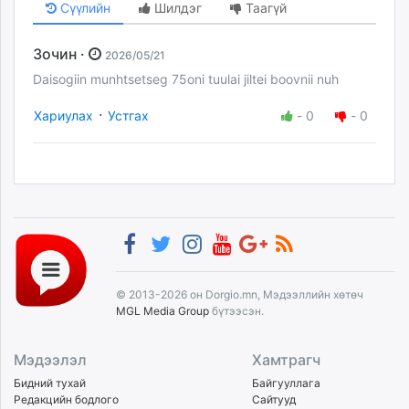
Сүүлийн
Шилдэг
Таагүй
Зочин ·
2026/05/21
Daisogiin munhtsetseg 75oni tuulai jiltei boovnii nuh
·
Хариулах
Устгах
-
0
-
0
© 2013-2026 он Dorgio.mn, Мэдээллийн хөтөч
MGL Media Group
бүтээсэн.
Мэдээлэл
Хамтрагч
Бидний тухай
Байгууллага
Редакцийн бодлого
Сайтууд