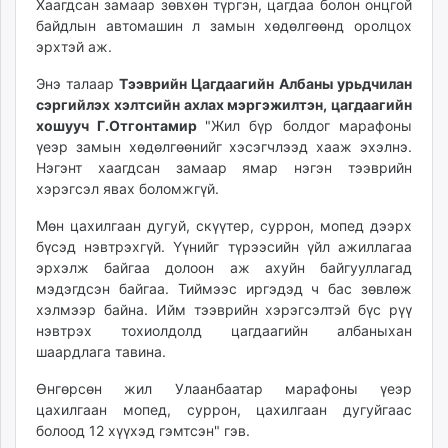
Хаагдсан замаар зөвхөн түргэн, цагдаа болон онцгой
unuudur.mn
байдлын автомашин л замын хөдөлгөөнд оролцох
isee.mn
эрхтэй аж.
mglradio.com
Энэ талаар
Тээврийн Цагдаагийн Албаны урьдчилан
fact.mn
сэргийлэх хэлтсийн ахлах мэргэжилтэн, цагдаагийн
itoim.mn
хошууч Г.Отгонтамир
"Жил бүр болдог марафоны
tumen.mn
үеэр замын хөдөлгөөнийг хэсэгчлээд хааж эхэлнэ.
Нэгэнт хаагдсан замаар ямар нэгэн тээврийн
shuum.mn
хэрэгсэл явах боломжгүй.
times.mn
tvmongolia.mn
Мөн цахилгаан дугуй, скүүтер, суррон, мопед дээрх
mass.mn
бүсэд нэвтрэхгүй. Үүнийг түрээсийн үйл ажиллагаа
эрхэлж байгаа долоон аж ахуйн байгууллагад
unegui.mn
мэдэгдсэн байгаа. Тиймээс иргэдэд ч бас зөвлөж
assa.mn
хэлмээр байна. Ийм тээврийн хэрэгсэлтэй бүс рүү
toim.mn
нэвтрэх тохиолдолд цагдаагийн албаныхан
tac.mn
шаардлага тавина.
paparazzi.mn
Өнгөрсөн жил Улаанбаатар марафоны үеэр
unread.today
цахилгаан мопед, суррон, цахилгаан дугуйгаас
болоод 12 хүүхэд гэмтсэн" гэв.