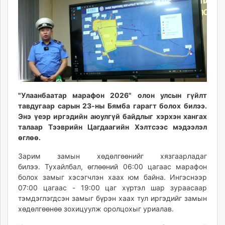
15:44:12
14:23:01
ikon.mn
mnb.mn
Livetv.mn
Eguur.mn
24tsag.mn
shuud.mn
eagle.mn
"Улаанбаатар марафон 2026" олон улсын гүйлт
ergelt.mn
тавдугаар сарын 23-ны Бямба гарагт болох билээ.
zarig.mn
Энэ үеэр иргэдийн аюулгүй байдлыг хэрхэн хангах
today.mn
талаар Тээврийн Цагдаагийн Хэлтсээс мэдээлэл
zuv.mn
өглөө.
mminfo.mn
Зарим замын хөдөлгөөнийг хязгаарладаг
ugluu.mn
билээ. Тухайлбал, өглөөний 06:00 цагаас марафон
urlag.mn
болох замыг хэсэгчлэн хаах юм байна. Ингэснээр
unen.mn
07:00 цагаас - 19:00 цаг хүртэл шар зураасаар
asu.mn
тэмдэглэгдсэн замыг бүрэн хаах тул иргэдийг замын
хөдөлгөөнөө зохицуулж оролцохыг уриалав.
shudarga.mn
shuurhai.mn