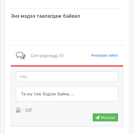
Энэ мэдээ таалагдаж байвал
Сэтгэгдэлүүд (1)
Анхаарах зүйлс
·
GIF
Илгээх