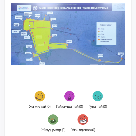
Хөгжилтэй (
0
)
Гайхамшигтай (
0
)
Гунигтай (
0
)
Жихүүцмээр (
0
)
Үзэн ядмаар (
0
)