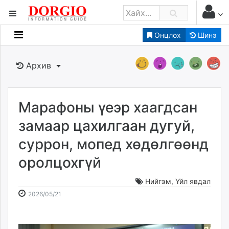
Онцлох
Шинэ
Мэдээллийн
Зар мэдээллийн
Архив
Банк санхүү
Бизнес ААН
Төрийн
Марафоны үеэр хаагдсан
Нийслэлийн
замаар цахилгаан дугуй,
суррон, мопед хөдөлгөөнд
dorgio.mn
оролцохгүй
Gogo.mn
caak.mn
Нийгэм
,
Үйл явдал
news.mn
2026-
2026-
2026/05/21
zindaa.mn
05-
08-
Baabar.mn
21
07
tovch.mn