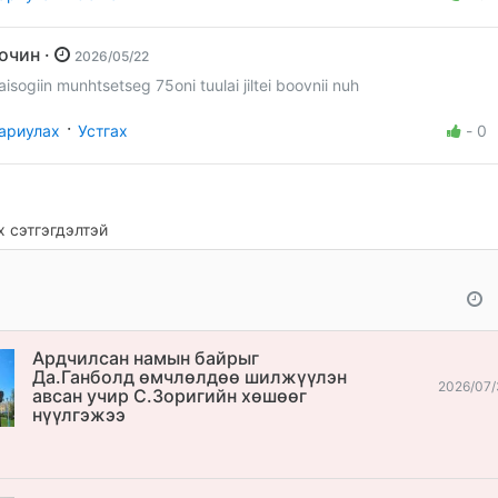
Зочин ·
2026/05/22
aisogiin munhtsetseg 75oni tuulai jiltei boovnii nuh
·
ариулах
Устгах
-
0
 сэтгэгдэлтэй
Ардчилсан намын байрыг
Да.Ганболд өмчлөлдөө шилжүүлэн
2026/07/
авсан учир С.Зоригийн хөшөөг
нүүлгэжээ