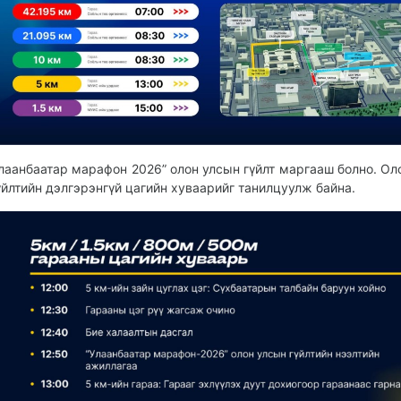
лаанбаатар марафон 2026” олон улсын гүйлт маргааш болно. Ол
үйлтийн дэлгэрэнгүй цагийн хуваарийг танилцуулж байна.