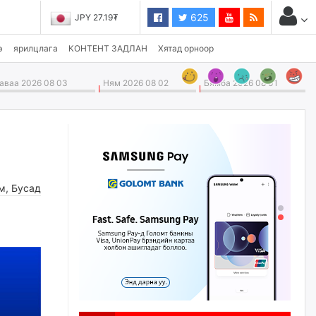
625
JPY 27.19₮
э
ярилцлага
КОНТЕНТ ЗАДЛАН
Хятад орноор
ваа 2026 08 03
Ням 2026 08 02
Бямба 2026 08 01
м
,
Бусад