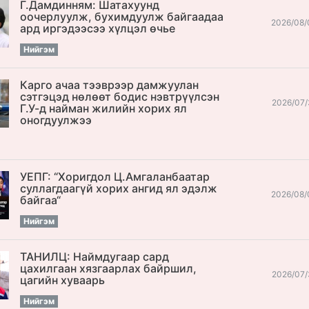
Г.Дамдинням: Шатахуунд
оочерлуулж, бухимдуулж байгаадаа
2026/08/
ард иргэдээсээ хүлцэл өчье
Нийгэм
Карго ачаа тээврээр дамжуулан
сэтгэцэд нөлөөт бодис нэвтрүүлсэн
2026/07/
Г.У-д найман жилийн хорих ял
оногдуулжээ
УЕПГ: “Хоригдол Ц.Амгаланбаатар
cуллагдаагүй хорих ангид ял эдэлж
2026/08/
байгаа“
Нийгэм
ТАНИЛЦ: Наймдугаар сард
цахилгаан хязгаарлах байршил,
2026/07/
цагийн хуваарь
Нийгэм