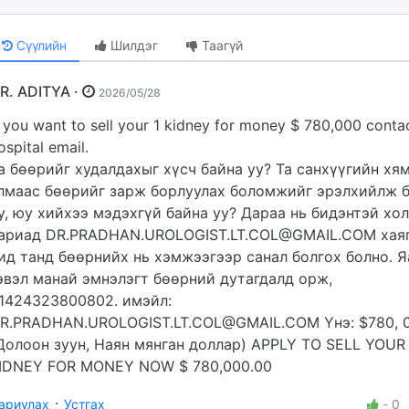
Сүүлийн
Шилдэг
Таагүй
DR. ADITYA ·
2026/05/28
f you want to sell your 1 kidney for money $ 780,000 contac
ospital email.
а бөөрийг худалдахыг хүсч байна уу? Та санхүүгийн хя
лмаас бөөрийг зарж борлуулах боломжийг эрэлхийлж 
у, юу хийхээ мэдэхгүй байна уу? Дараа нь бидэнтэй хо
ариад
DR.PRADHAN.UROLOGIST.LT.COL@GMAIL.COM
хая
ид танд бөөрнийх нь хэмжээгээр санал болгох болно. Я
эвэл манай эмнэлэгт бөөрний дутагдалд орж,
1424323800802. имэйл:
R.PRADHAN.UROLOGIST.LT.COL@GMAIL.COM
Yнэ: $780, 
Долоон зуун, Наян мянган доллар) APPLY TO SELL YOUR
IDNEY FOR MONEY NOW $ 780,000.00
·
ариулах
Устгах
-
0