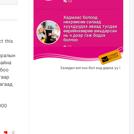
59
ХЗДХ-ын сайд С.Амарсайхан:
Авлигаар авсан хөрөнгийг
Хадмаас болоод
хурааж, нийгмийн сайн
нөхрөөсөө салаад
сайхны хөгжилд зориулах
хүүхдүүдээ аваад тусдаа
бөгөөд үүнийг хэд хэдэн эрх
өөрийнхөөрөө амьдарсан
бүхий байгууллагаас санал авна
нь ч дээр гэж бодох
боллоо
t this
өчигдѳр
91
мралын
Шатахууныг олдож байгаа
газраас нь л авч байна. Үнэ
байна
тарифаас илүү хангамж дээр
Захидал илгээх бол энд дарна уу !
лбоо
анхаарч байна
гаар
өчигдѳр
агаад
Ц.Будханд: Дүүгээ гараад
ирнэ гэж итгэж хүлээсээр
долоон сарын хугацаа
000
өнгөрлөө
өчигдѳр
Барилгын салбарын 100
-
0