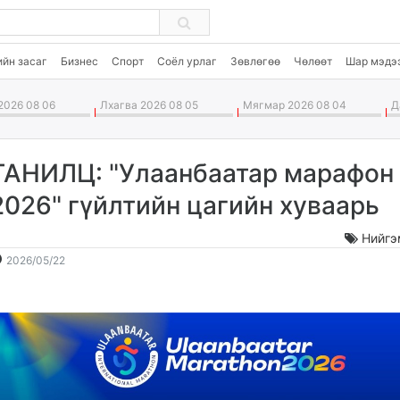
ийн засаг
Бизнес
Спорт
Соёл урлаг
Зөвлөгөө
Чөлөөт
Шар мэдэ
2026 08 06
Лхагва 2026 08 05
Мягмар 2026 08 04
Да
ТАНИЛЦ: "Улаанбаатар марафон
2026" гүйлтийн цагийн хуваарь
Нийгэ
2026-
2026-
2026/05/22
05-
08-
22
07
17:08:34
10:11:20