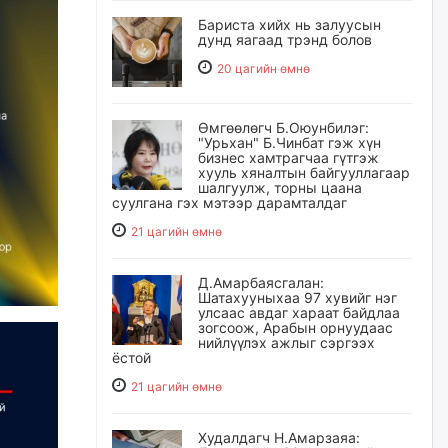
Бариста хийх нь залуусын
дунд яагаад трэнд болов
20 цагийн өмнө
Өмгөөлөгч Б.Оюунбилэг:
"Урьхан" Б.Чинбат гэж хүн
бизнес хамтрагчаа гүтгэж
хууль хяналтын байгууллагаар
шалгуулж, торны цаана
суулгана гэх мэтээр дарамталдаг
21 цагийн өмнө
Д.Амарбаясгалан:
Шатахууныхаа 97 хувийг нэг
улсаас авдаг хараат байдлаа
зогсоож, Арабын орнуудаас
нийлүүлэх ажлыг сэргээх
ёстой
21 цагийн өмнө
Худалдагч Н.Амарзаяа: