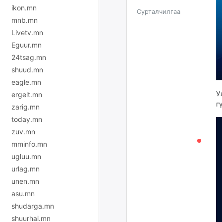
ikon.mn
Сурталчилгаа
mnb.mn
Livetv.mn
Eguur.mn
24tsag.mn
shuud.mn
eagle.mn
У
ergelt.mn
г
zarig.mn
today.mn
zuv.mn
mminfo.mn
ugluu.mn
urlag.mn
unen.mn
asu.mn
shudarga.mn
shuurhai.mn