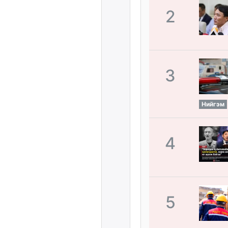
2
3
Нийгэм
4
5