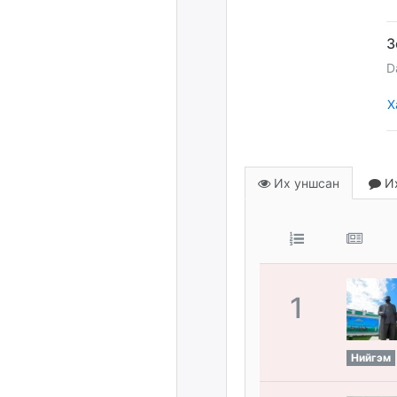
D
Х
Их уншсан
Их
1
Нийгэм