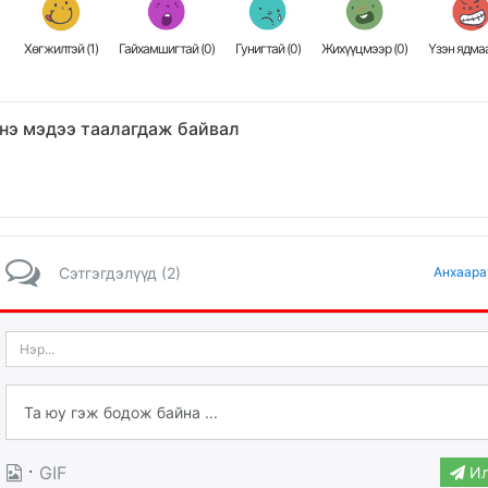
Хөгжилтэй (
1
)
Гайхамшигтай (
0
)
Гунигтай (
0
)
Жихүүцмээр (
0
)
Үзэн ядмаа
нэ мэдээ таалагдаж байвал
Сэтгэгдэлүүд (2)
Анхаара
·
GIF
Ил