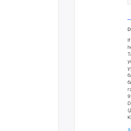
I
h
Т
у
у
б
б
г
9
D
(
K
Х