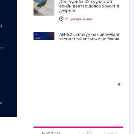
Дэлгүүрийн 32 хуудастай
өрийн дэвтэр долоо хоногт л
дүүрдэг
21 цагийн өмнө
АИ-92 шатахууны нийлүүлэлт
тасралтгүй үргэлжилж байна
22 цагийн өмнө
I ангийн цахим бүртгэл энэ
сарын 17-ноос эхэлнэ
23 цагийн өмнө
Үндсэн хууль зөрчсөн
Х.Булгантуяа, үндэсний эв
нэгдэлд харшилсан
М.Нарантуяа-Нара нарт хэзээ
хариуцлага тооцох вэ?
23 цагийн өмнө