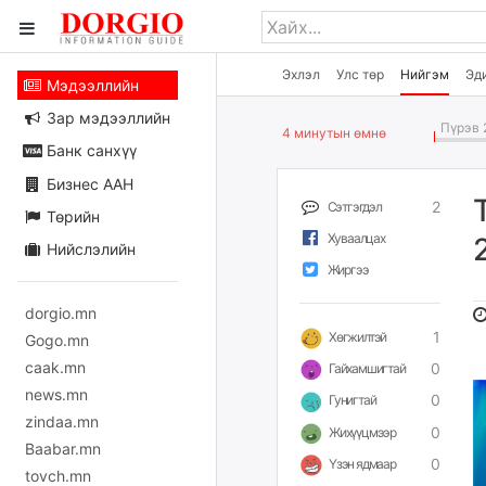
Эхлэл
Улс төр
Нийгэм
Эд
Мэдээллийн
Зар мэдээллийн
Пүрэв 
4 минутын өмнө
Банк санхүү
Бизнес ААН
2
Сэтгэгдэл
Төрийн
Хуваалцах
Нийслэлийн
Жиргээ
dorgio.mn
1
Хөгжилтэй
Gogo.mn
caak.mn
0
Гайхамшигтай
news.mn
0
Гунигтай
zindaa.mn
0
Жихүүцмээр
Baabar.mn
0
Үзэн ядмаар
tovch.mn