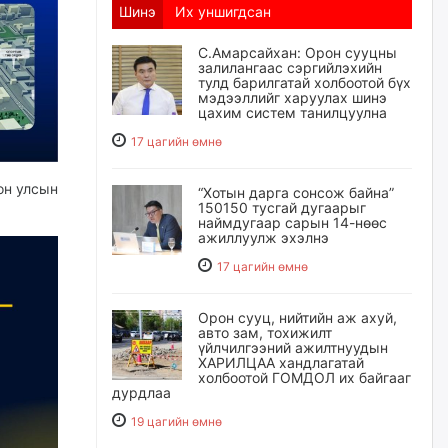
Шинэ
Их уншигдсан
С.Амарсайхан: Орон сууцны
залилангаас сэргийлэхийн
тулд барилгатай холбоотой бүх
мэдээллийг харуулах шинэ
цахим систем танилцуулна
17 цагийн өмнө
он улсын
“Хотын дарга сонсож байна”
150150 тусгай дугаарыг
наймдугаар сарын 14-нөөс
ажиллуулж эхэлнэ
17 цагийн өмнө
Орон сууц, нийтийн аж ахуй,
авто зам, тохижилт
үйлчилгээний ажилтнуудын
ХАРИЛЦАА хандлагатай
холбоотой ГОМДОЛ их байгааг
дурдлаа
19 цагийн өмнө