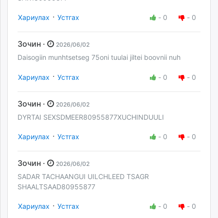
·
Хариулах
Устгах
-
0
-
0
Зочин ·
2026/06/02
Daisogiin munhtsetseg 75oni tuulai jiltei boovnii nuh
·
Хариулах
Устгах
-
0
-
0
Зочин ·
2026/06/02
DYRTAI SEXSDMEER80955877XUCHINDUULI
·
Хариулах
Устгах
-
0
-
0
Зочин ·
2026/06/02
SADAR TACHAANGUI UILCHLEED TSAGR
SHAALTSAAD80955877
·
Хариулах
Устгах
-
0
-
0