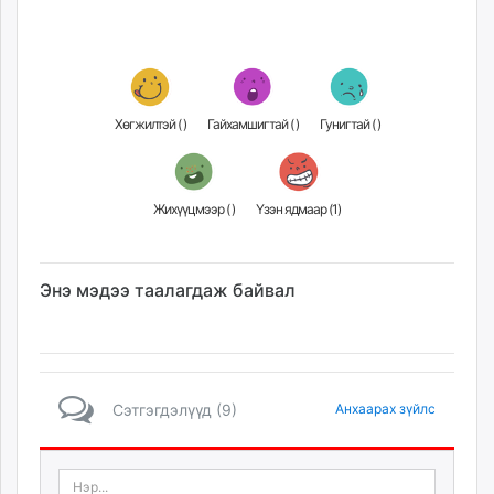
Хөгжилтэй (
)
Гайхамшигтай (
)
Гунигтай (
)
Жихүүцмээр (
)
Үзэн ядмаар (
1
)
Энэ мэдээ таалагдаж байвал
Сэтгэгдэлүүд (9)
Анхаарах зүйлс