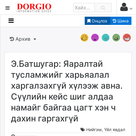
Онцлох
Шинэ
Мэдээллийн
Зар мэдээллийн
Архив
Банк санхүү
Бизнес ААН
Төрийн
Э.Батшугар: Яаралтай
Нийслэлийн
тусламжийг харьяалал
харгалзахгүй хүлээж авна.
dorgio.mn
Сүүлийн кейс шиг алдаа
Gogo.mn
caak.mn
намайг байгаа цагт хэн ч
news.mn
дахин гаргахгүй
zindaa.mn
Baabar.mn
Нийгэм
,
Үйл явдал
tovch.mn