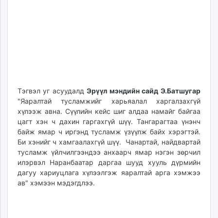
Тэгвэл уг асуудалд
Эрүүл мэндийн сайд Э.Батшугар
"Яаралтай тусламжийг харьяалал харгалзахгүй
хүлээж авна. Сүүлийн кейс шиг алдаа намайг байгаа
цагт хэн ч дахин гаргахгүй шүү. Тангарагтаа үнэнч
байж ямар ч иргэнд тусламж үзүүлж байх хэрэгтэй.
Би хэнийг ч хамгаалахгүй шүү. Чанартай, найдвартай
тусламж үйлчилгээндээ анхаарч ямар нэгэн зөрчил
илэрвэл Наранбаатар даргаа шууд хууль дүрмийн
дагуу хариуцлага хүлээлгэж яаралтай арга хэмжээ
ав" хэмээн мэдэгдлээ.