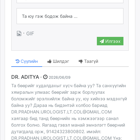
·
GIF
Илгээх
Сүүлийн
Шилдэг
Таагүй
DR. ADITYA ·
2026/06/09
Та бөөрийг худалдахыг хүсч байна уу? Та санхүүгийн
хямралын улмаас бөөрийг зарж борлуулах
боломжийг эрэлхийлж байна уу, юу хийхээ мэдэхгүй
байна уу? Дараа нь бидэнтэй холбоо бариад
DR.PRADHAN.UROLOGIST.LT.COL@GMAIL.COM
хаягаар бид танд бөөрнийх нь хэмжээгээр санал
болгох болно. Яагаад гэвэл манай эмнэлэгт бөөрний
дутагдалд орж, 91424323800802. имэйл:
DR.PRADHAN.UROLOGIST.LT.COL@GMAIL.COM
Yнэ: