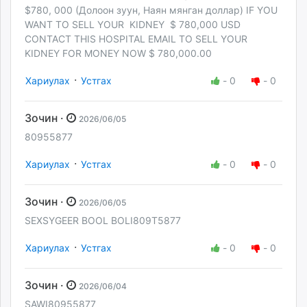
$780, 000 (Долоон зуун, Наян мянган доллар) IF YOU
WANT TO SELL YOUR KIDNEY $ 780,000 USD
CONTACT THIS HOSPITAL EMAIL TO SELL YOUR
KIDNEY FOR MONEY NOW $ 780,000.00
·
Хариулах
Устгах
-
0
-
0
Зочин ·
2026/06/05
80955877
·
Хариулах
Устгах
-
0
-
0
Зочин ·
2026/06/05
SEXSYGEER BOOL BOLI809T5877
·
Хариулах
Устгах
-
0
-
0
Зочин ·
2026/06/04
SAWI80955877