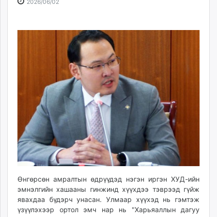
2026-
2026-
2026/06/02
ikon.mn
06-
08-
mnb.mn
02
08
Livetv.mn
16:06:04
07:40:04
Eguur.mn
24tsag.mn
shuud.mn
eagle.mn
ergelt.mn
zarig.mn
today.mn
zuv.mn
mminfo.mn
ugluu.mn
urlag.mn
unen.mn
Өнгөрсөн амралтын өдрүүдэд нэгэн иргэн ХУД-ийн
asu.mn
эмнэлгийн хашааны гинжинд хүүхдээ тэврээд гүйж
явахдаа бүдэрч унасан. Улмаар хүүхэд нь гэмтэж
shudarga.mn
үзүүлэхээр ортол эмч нар нь "Харьяаллын дагуу
shuurhai.mn