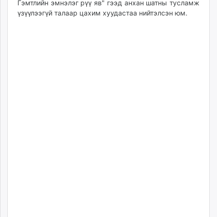
Гэмтлийн эмнэлэг рүү яв" гээд анхан шатны тусламж
unuudur.mn
үзүүлээгүй талаар цахим хуудастаа нийтэлсэн юм.
isee.mn
mglradio.com
fact.mn
itoim.mn
tumen.mn
shuum.mn
times.mn
tvmongolia.mn
mass.mn
unegui.mn
assa.mn
toim.mn
tac.mn
paparazzi.mn
unread.today