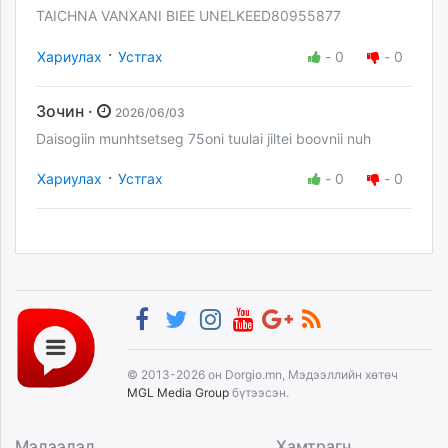
TAICHNA VANXANI BIEE UNELKEED80955877
·
Хариулах
Устгах
-
0
-
0
Зочин ·
2026/06/03
Daisogiin munhtsetseg 75oni tuulai jiltei boovnii nuh
·
Хариулах
Устгах
-
0
-
0
© 2013-2026 он Dorgio.mn, Мэдээллийн хөтөч
MGL Media Group
бүтээсэн.
Мэдээлэл
Хамтрагч