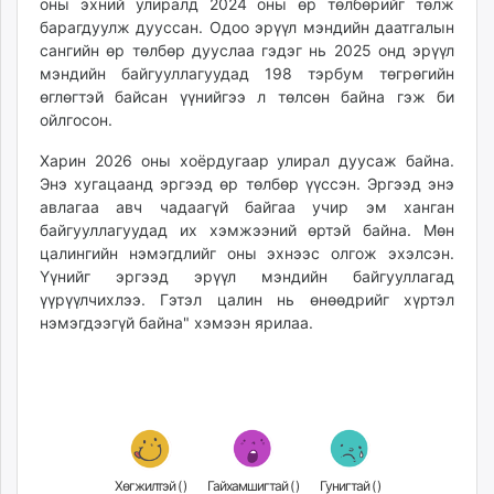
оны эхний улиралд 2024 оны өр төлбөрийг төлж
unuudur.mn
барагдуулж дууссан. Одоо эрүүл мэндийн даатгалын
isee.mn
сангийн өр төлбөр дууслаа гэдэг нь 2025 онд эрүүл
мэндийн байгууллагуудад 198 тэрбум төгрөгийн
mglradio.com
өглөгтэй байсан үүнийгээ л төлсөн байна гэж би
fact.mn
ойлгосон.
itoim.mn
tumen.mn
Харин 2026 оны хоёрдугаар улирал дуусаж байна.
Энэ хугацаанд эргээд өр төлбөр үүссэн. Эргээд энэ
shuum.mn
авлагаа авч чадаагүй байгаа учир эм ханган
times.mn
байгууллагуудад их хэмжээний өртэй байна. Мөн
tvmongolia.mn
цалингийн нэмэгдлийг оны эхнээс олгож эхэлсэн.
mass.mn
Үүнийг эргээд эрүүл мэндийн байгууллагад
unegui.mn
үүрүүлчихлээ. Гэтэл цалин нь өнөөдрийг хүртэл
assa.mn
нэмэгдээгүй байна" хэмээн ярилаа.
toim.mn
tac.mn
paparazzi.mn
unread.today
Хөгжилтэй (
)
Гайхамшигтай (
)
Гунигтай (
)