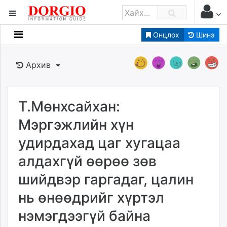
Онцлох
Шинэ
Мэдээллийн
Зар мэдээллийн
Архив
Банк санхүү
Бизнес ААН
Төрийн
Т.Мөнхсайхан:
Нийслэлийн
Мэргэжлийн хүн
удирдахад цаг хугацаа
dorgio.mn
алдахгүй өөрөө зөв
Gogo.mn
caak.mn
шийдвэр гаргадаг, цалин
news.mn
нь өнөөдрийг хүртэл
zindaa.mn
Baabar.mn
нэмэгдээгүй байна
tovch.mn