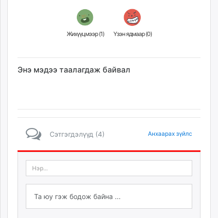
Жихүүцмээр (
1
)
Үзэн ядмаар (
0
)
Энэ мэдээ таалагдаж байвал
Сэтгэгдэлүүд (4)
Анхаарах зүйлс