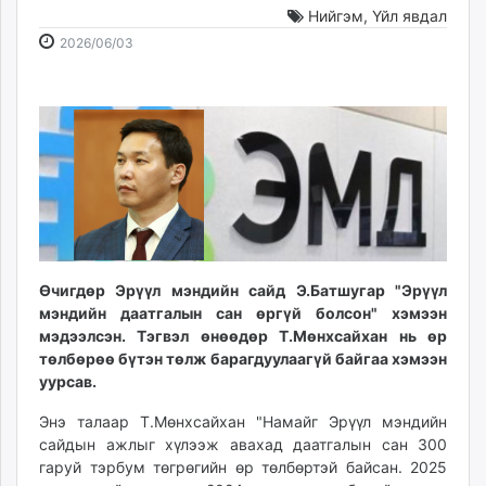
Нийгэм
,
Үйл явдал
ikon.mn
2026-
2026-
mnb.mn
2026/06/03
06-
08-
Livetv.mn
03
10
Eguur.mn
14:20:35
16:46:48
24tsag.mn
shuud.mn
eagle.mn
ergelt.mn
zarig.mn
today.mn
zuv.mn
Өчигдөр Эрүүл мэндийн сайд Э.Батшугар "Эрүүл
мэндийн даатгалын сан өргүй болсон" хэмээн
mminfo.mn
мэдээлсэн. Тэгвэл өнөөдөр Т.Мөнхсайхан нь өр
ugluu.mn
төлбөрөө бүтэн төлж барагдуулаагүй байгаа хэмээн
urlag.mn
уурсав.
unen.mn
Энэ талаар Т.Мөнхсайхан "Намайг Эрүүл мэндийн
asu.mn
сайдын ажлыг хүлээж авахад даатгалын сан 300
shudarga.mn
гаруй тэрбум төгрөгийн өр төлбөртэй байсан. 2025
shuurhai.mn