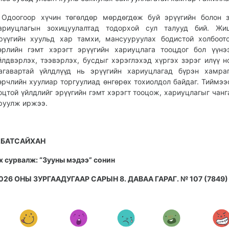
 Одоогоор хүчин төгөлдөр мөрдөгдөж буй эрүүгийн болон 
ариуцлагын зохицуулалтад тодорхой сул талууд бий. Жиш
рүүгийн хуульд хар тамхи, мансууруулах бодистой холбоот
өрлийн гэмт хэрэгт эрүүгийн хариуцлага тооцдог бол үүн
йлдвэрлэх, тээвэрлэх, бусдыг хэрэглэхэд хүргэх зэрэг илүү н
агавартай үйлдлүүд нь эрүүгийн хариуцлагад бүрэн хамраг
өрчлийн хуулиар торгуулиад өнгөрөх тохиолдол байдаг. Тиймээ
оцтой үйлдлийг эрүүгийн гэмт хэрэгт тооцож, хариуцлагыг чанг
руулж иржээ.
.БАТСАЙХАН
х сурвалж: “Зууны мэдээ” сонин
026 ОНЫ ЗУРГААДУГААР САРЫН 8. ДАВАА ГАРАГ. № 107 (7849)