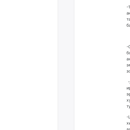
-
а
т
б
-
б
а
э
з
-
и
э
х
т
-
х
а