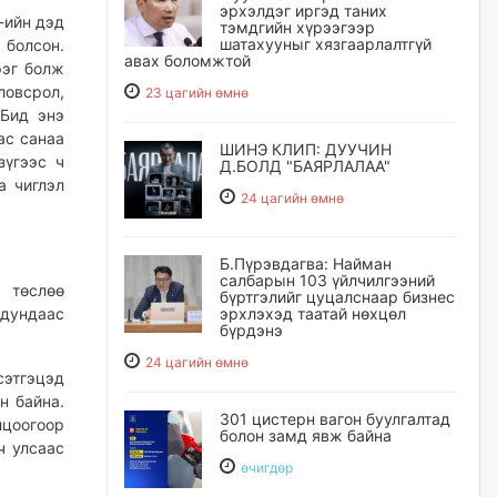
эрхэлдэг иргэд таних
-ийн дэд
тэмдгийн хүрээгээр
шатахууныг хязгаарлалтгүй
 болсон.
авах боломжтой
рэг болж
ловсрол,
23 цагийн өмнө
 Бид энэ
ас санаа
ШИНЭ КЛИП: ДУУЧИН
зүгээс ч
Д.БОЛД "БАЯРЛАЛАА"
а чиглэл
24 цагийн өмнө
Б.Пүрэвдагва: Найман
салбарын 103 үйлчилгээний
 төслөө
бүртгэлийг цуцалснаар бизнес
 дундаас
эрхлэхэд таатай нөхцөл
бүрдэнэ
24 цагийн өмнө
сэтгэцэд
н байна.
301 цистерн вагон буулгалтад
лцоогоор
болон замд явж байна
ч улсаас
өчигдѳр