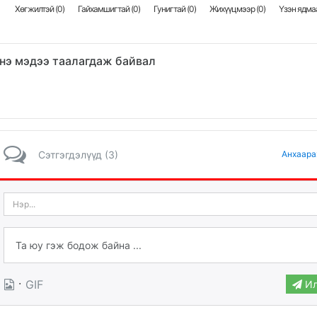
Хөгжилтэй (
0
)
Гайхамшигтай (
0
)
Гунигтай (
0
)
Жихүүцмээр (
0
)
Үзэн ядмаа
нэ мэдээ таалагдаж байвал
Сэтгэгдэлүүд (3)
Анхаара
·
GIF
Ил