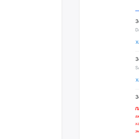
D
Х
S
Х
П
а
х
э