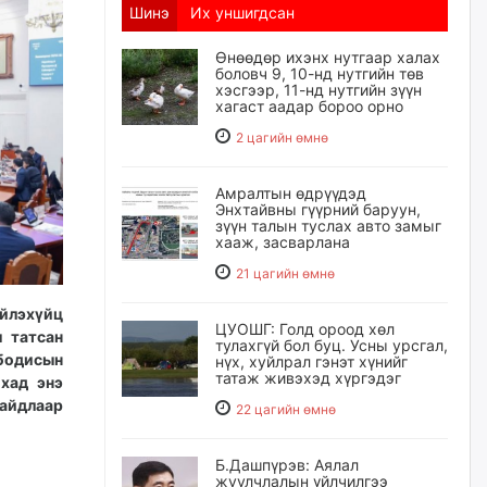
Шинэ
Их уншигдсан
Өнөөдөр ихэнх нутгаар халах
боловч 9, 10-нд нутгийн төв
хэсгээр, 11-нд нутгийн зүүн
хагаст аадар бороо орно
2 цагийн өмнө
Амралтын өдрүүдэд
Энхтайвны гүүрний баруун,
зүүн талын туслах авто замыг
хааж, засварлана
21 цагийн өмнө
йлэхүйц
ЦУОШГ: Голд ороод хөл
 татсан
тулахгүй бол буц. Усны урсгал,
бодисын
нүх, хуйлрал гэнэт хүнийг
татаж живэхэд хүргэдэг
йхад энэ
байдлаар
22 цагийн өмнө
Б.Дашпүрэв: Аялал
жуулчлалын үйлчилгээ