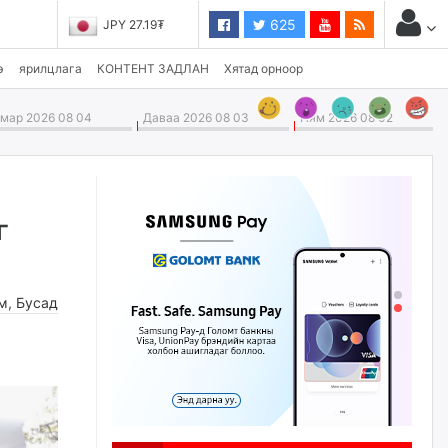
625
JPY 27.19₮
э
ярилцлага
КОНТЕНТ ЗАДЛАН
Хятад орноор
ар 2026 08 04
Даваа 2026 08 03
Ням 2026 08 02
г
м
,
Бусад