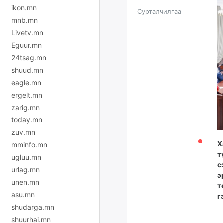
ikon.mn
Сурталчилгаа
mnb.mn
Livetv.mn
Eguur.mn
24tsag.mn
shuud.mn
eagle.mn
ergelt.mn
zarig.mn
today.mn
zuv.mn
Х
mminfo.mn
т
ugluu.mn
с
urlag.mn
э
unen.mn
т
asu.mn
г
shudarga.mn
shuurhai.mn