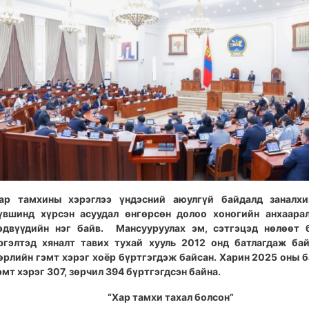
ар тамхины хэрэглээ үндэсний аюулгүй байдалд заналхи
үвшинд хүрсэн асуудал өнгөрсөн долоо хоногийн анхаарал
эдвүүдийн нэг байв. Мансууруулах эм, сэтгэцэд нөлөөт 
ргэлтэд хяналт тавих тухай хууль 2012 онд батлагдаж ба
өрлийн гэмт хэрэг хоёр бүртгэгдэж байсан. Харин 2025 оны 
эмт хэрэг 307, зөрчил 394 бүртгэгдсэн байна.
“Хар тамхи тахал болсон”