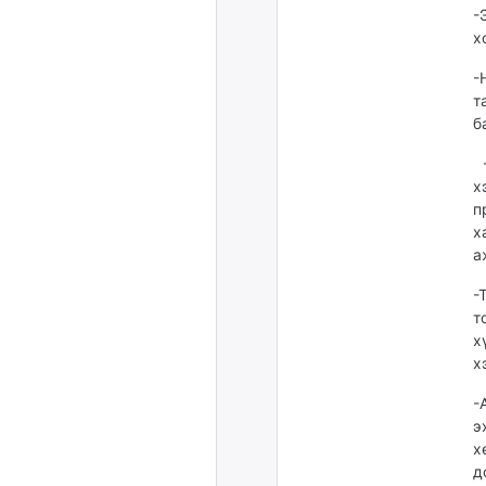
-
х
-
т
б
-
х
п
х
а
-
т
х
х
-
э
х
д