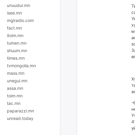
unuudur.mn
Т
с
isee.mn
Ү
mglradio.com
х
fact.mn
м
itoim.mn
а
tumen.mn
з
З
shuum.mn
ө
times.mn
tvmongolia.mn
mass.mn
Х
unegui.mn
т
assa.mn
а
toim.mn
-
tac.mn
н
paparazzi.mn
Ү
unread.today
4
ү