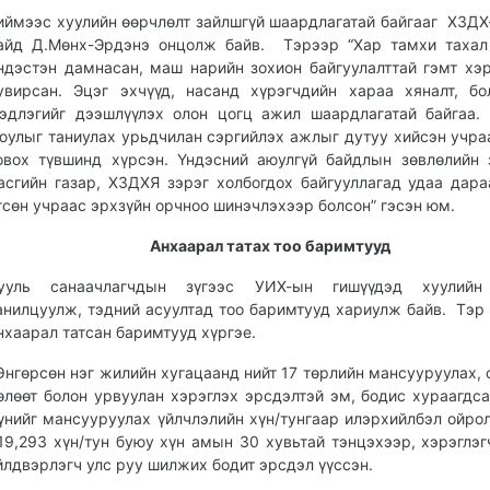
иймээс хуулийн өөрчлөлт зайлшгүй шаардлагатай байгааг ХЗДХ
айд Д.Мөнх-Эрдэнэ онцолж байв. Тэрээр “Хар тамхи тахал
ндэстэн дамнасан, маш нарийн зохион байгуулалттай гэмт хэ
увирсан. Эцэг эхчүүд, насанд хүрэгчдийн хараа хяналт, бо
эдлэгийг дээшлүүлэх олон цогц ажил шаардлагатай байгаа.
юулыг таниулах урьдчилан сэргийлэх ажлыг дутуу хийсэн учра
овох түвшинд хүрсэн. Үндэсний аюулгүй байдлын зөвлөлийн 
асгийн газар, ХЗДХЯ зэрэг холбогдох байгууллагад удаа дара
гсөн учраас эрхзүйн орчноо шинэчлэхээр болсон” гэсэн юм.
Анхаарал татах тоо баримтууд
ууль санаачлагчдын зүгээс УИХ-ын гишүүдэд хуулийн
анилцуулж, тэдний асуултад тоо баримтууд хариулж байв. Тэр
нхаарал татсан баримтууд хүргэе.
Өнгөрсөн нэг жилийн хугацаанд нийт 17 төрлийн мансууруулах, 
өлөөт болон урвуулан хэрэглэх эрсдэлтэй эм, бодис хураагдса
үнийг мансууруулах үйлчлэлийн хүн/тунгаар илэрхийлбэл ойро
19,293 хүн/тун буюу хүн амын 30 хувьтай тэнцэхээр, хэрэглэг
йлдвэрлэгч улс руу шилжих бодит эрсдэл үүссэн.