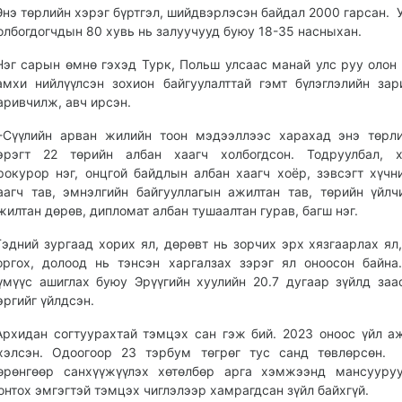
Энэ төрлийн хэрэг бүртгэл, шийдвэрлэсэн байдал 2000 гарсан. У
олбогдогчдын 80 хувь нь залуучууд буюу 18-35 насныхан.
Нэг сарын өмнө гэхэд Турк, Польш улсаас манай улс руу олон
амхи нийлүүлсэн зохион байгуулалттай гэмт бүлэглэлийн за
аривчилж, авч ирсэн.
Сүүлийн арван жилийн тоон мэдээллээс харахад энэ төрли
эрэгт 22 төрийн албан хаагч холбогдсон. Тодруулбал, х
рокурор нэг, онцгой байдлын албан хаагч хоёр, зэвсэгт хүчн
аагч тав, эмнэлгийн байгууллагын ажилтан тав, төрийн үйлч
жилтан дөрөв, дипломат албан тушаалтан гурав, багш нэг.
Тэдний зургаад хорих ял, дөрөвт нь зорчих эрх хязгаарлах ял,
оргох, долоод нь тэнсэн харгалзах зэрэг ял оноосон байна
үмүүс ашиглах буюу Эрүүгийн хуулийн 20.7 дугаар зүйлд заа
эргийг үйлдсэн.
Архидан согтуурахтай тэмцэх сан гэж бий. 2023 оноос үйл а
хэлсэн. Одоогоор 23 тэрбум төгрөг тус санд төвлөрсөн. 
өрөнгөөр санхүүжүүлэх хөтөлбөр арга хэмжээнд мансууруу
онтох эмгэгтэй тэмцэх чиглэлээр хамрагдсан зүйл байхгүй.