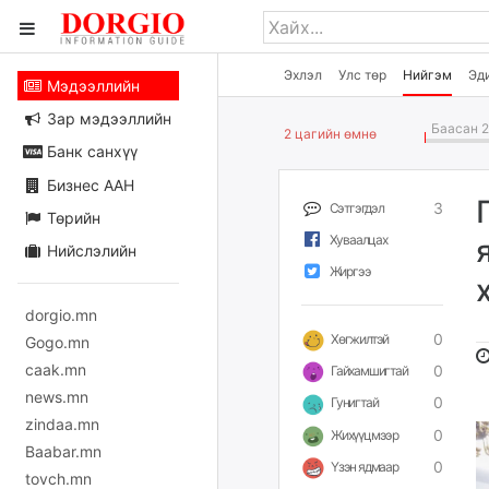
Эхлэл
Улс төр
Нийгэм
Эд
Мэдээллийн
Зар мэдээллийн
Баасан 2
2 цагийн өмнө
Банк санхүү
Бизнес ААН
3
Сэтгэгдэл
Төрийн
Хуваалцах
Нийслэлийн
Жиргээ
dorgio.mn
0
Хөгжилтэй
Gogo.mn
caak.mn
0
Гайхамшигтай
news.mn
0
Гунигтай
zindaa.mn
0
Жихүүцмээр
Baabar.mn
0
Үзэн ядмаар
tovch.mn