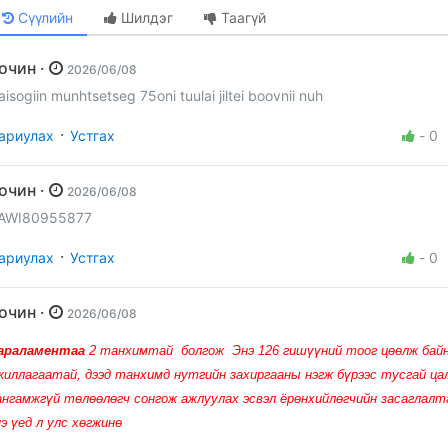
Сүүлийн
Шилдэг
Таагүй
Зочин ·
2026/06/08
aisogiin munhtsetseg 75oni tuulai jiltei boovnii nuh
·
ариулах
Устгах
-
0
Зочин ·
2026/06/08
AWI80955877
·
ариулах
Устгах
-
0
Зочин ·
2026/06/08
араламентаа
2 танхимтай болгож Энэ 126 гишүүний тоог цөөлж бай
жиллагаатай, дээд танхимд нутгийн захиргааны нэгж бүрээс тусгай ца
ангамжгүй төлөөлөгч сонгож ажлуулах эсвэл ёрөнхийлөгчийн засаглалт
нэ үед л улс хөгжинө