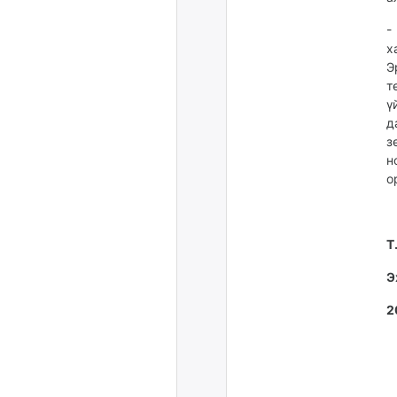
-
х
Э
т
ү
д
з
н
о
Т
Э
2