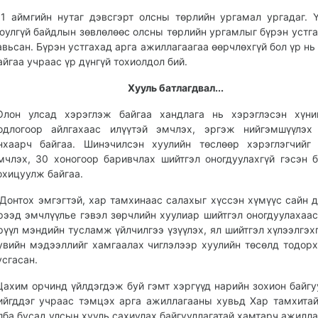
11 аймгийн нутаг дэвсгэрт олсны төрлийн ургамал ургадаг. 
юулгүй байдлын зөвлөлөөс олсны төрлийн ургамлыг бүрэн устга
авьсан. Бүрэн устгахад арга ажиллагаагаа өөрчлөхгүй бол үр нь
айгаа учраас үр дүнгүй тохиолдол бий.
Хууль батлагдвал...
Олон улсад хэрэглэж байгаа хандлага нь хэрэглэсэн хүни
одлогоор айлгахаас илүүтэй эмчлэх, эргэж нийгэмшүүлэх 
нхаарч байгаа. Шинэчилсэн хуулийн төслөөр хэрэглэгчийг
мчлэх, 30 хоногоор баривчлах шийтгэл оногдуулахгүй гэсэн 
охицуулж байгаа.
Донтох эмгэгтэй, хар тамхинаас салахыг хүссэн хүмүүс сайн 
рээд эмчлүүлье гэвэл зөрчлийн хуулиар шийтгэл оногдуулахаас
рүүл мэндийн тусламж үйлчилгээ үзүүлэх, ял шийтгэл хүлээлгэхг
увийн мэдээллийг хамгаалах чиглэлээр хуулийн төсөлд тодорх
усгасан.
Цахим орчинд үйлдэгдэж буй гэмт хэргүүд нарийн зохион байгу
ийгддэг учраас тэмцэх арга ажиллагааны хувьд Хар тамхита
лба бусад улсын хууль сахиулах байгууллагатай хамтарч ажилла