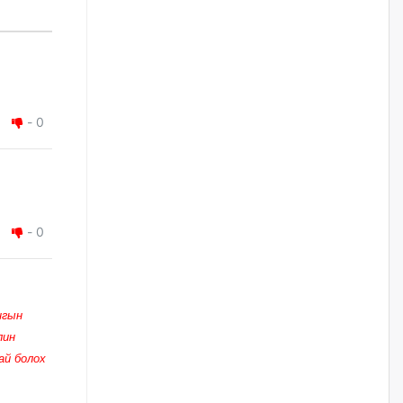
өчигдѳр
Д.Амарбаясгалан:
Шатахууныхаа 97 хувийг нэг
улсаас авдаг хараат байдлаа
зогсоож, Арабын орнуудаас
нийлүүлэх ажлыг сэргээх
-
0
ёстой
уржигдар
Худалдагч Н.Амарзаяа:
Дэлгүүрийн 32 хуудастай
өрийн дэвтэр долоо хоногт л
-
0
дүүрдэг
уржигдар
АИ-92 шатахууны нийлүүлэлт
нгын
тасралтгүй үргэлжилж байна
лин
уржигдар
ай болох