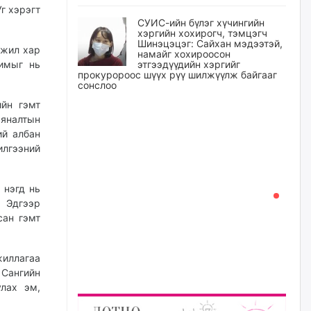
г хэрэгт
СУИС-ийн бүлэг хүчингийн
хэргийн хохирогч, тэмцэгч
Шинэцэцэг: Сайхан мэдээтэй,
 жил хар
намайг хохироосон
римыг нь
этгээдүүдийн хэргийг
прокуророос шүүх рүү шилжүүлж байгааг
сонслоо
йн гэмт
өчигдѳр
яналтын
ий албан
Өчигдрийн байдлаар ₮10000
илгээний
доош дүнгээр шатахууны
худалдан авалт хийсэн 1500
баримт бүртгэгджээ
 нэгд нь
өчигдѳр
. Эдгээр
сан гэмт
Шатахуун олголтыг 50,000
төгрөгөөр хязгаарласныг
нэмэгдүүлж 100,000 төгрөгт
жиллагаа
хүргэхээр судалж байгаа
Сангийн
өчигдѳр
лах эм,