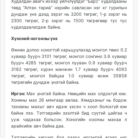
Худалдан авагч ихээр үйлчлүүлдэг “Барс” худалдааны
төвд “Алтан тариа” нэрийн савласан нэг кг гурилын
дундаж үнэ дээд зэрэг нь 3200 төгрөг, 1-р зэрэг нь
2300 төгрөг, 2-р зэрэг нь 1500 төгрөгөөр тус тус
худалдаалагдаж байна.
Хүнсний ногооны үнэ
Өмнөх долоо хоногтой харьцуулахад монгол төмс 0.2
хувиар буурч 3101 төгрөг, монгол сонгино 3.6 хувиар
буурч 4285 төгрөг, монгол лууван 0.9 хувиар буурч
3182 төгрөг, хүрэн манжин 1.7 хувиар буурч 4093
төгрөг, монгол байцаа 1.0 хувиар өсөж 35858
төгрөгийн дундаж үнэтэй байна.
Иргэн:
Мах үнэтэй байна. Нөөцийн мах олдохгүй юм.
Хонины мах 26 мянгаар авлаа. Хямдханыг нь бодож
тахианы махыг авч идэж үзсэн ч хоол болохгүй юм
байна лээ. Тэтгэврийн зээлтэй бид сүүтэй цайгаа ч
ууж чадахаа больсон. Хоногийн хоолны махаа л
арайхийж авч байна даа.
Тэтгэврийн хөгшид бол дээрх иргэнтэй агаар нэг