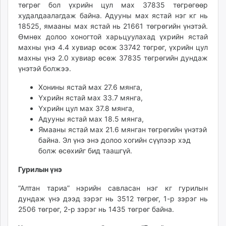
төгрөг бол үхрийн цул мах 37835 төгрөгөөр
unuudur.mn
худалдаалагдаж байна. Адууны мах ястай нэг кг нь
isee.mn
18525, ямааны мах ястай нь 21661 төгрөгийн үнэтэй.
mglradio.com
Өмнөх долоо хоногтой харьцуулахад үхрийн ястай
fact.mn
махны үнэ 4.4 хувиар өсөж 33742 төгрөг, үхрийн цул
махны үнэ 2.0 хувиар өсөж 37835 төгрөгийн дундаж
itoim.mn
үнэтэй болжээ.
tumen.mn
shuum.mn
Хонины ястай мах 27.6 мянга,
times.mn
Үхрийн ястай мах 33.7 мянга,
Үхрийн цул мах 37.8 мянга,
tvmongolia.mn
Адууны ястай мах 18.5 мянга,
mass.mn
Ямааны ястай мах 21.6 мянган төгрөгийн үнэтэй
unegui.mn
байна. Эл үнэ энэ долоо хогийн сүүлээр хэд
assa.mn
болж өсөхийг бид таашгүй.
toim.mn
Гурилын үнэ
tac.mn
paparazzi.mn
“Алтан тариа” нэрийн савласан нэг кг гурилын
unread.today
дундаж үнэ дээд зэрэг нь 3512 төгрөг, 1-р зэрэг нь
2506 төгрөг, 2-р зэрэг нь 1435 төгрөг байна.