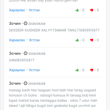
22000-Aar avsan day yuun nudnii gem be?
·
Хариулах
Устгах
-
0
-
0
Зочин ·
2026/06/08
SEXSEER XUSNEER XALYYTSMAAR TANILTSI80955877
·
Хариулах
Устгах
-
0
-
0
Зочин ·
2026/06/08
SAWI80955877
·
Хариулах
Устгах
-
0
-
0
Зочин ·
2026/06/08
matsag barih htei tsagaan hool ideh htei tarag uugaad
honoson ch bolno . odoogii humuus ih tansag bolj minii
bgad mahnii baraa nardaggui bailaa . odoo 7 udur mah
ideed l ajil hiihgui bugd tom gedestei bugd uvchnii uur