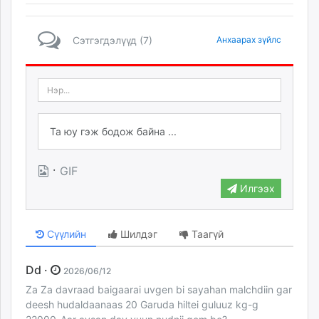
Сэтгэгдэлүүд (7)
Анхаарах зүйлс
·
GIF
Илгээх
Сүүлийн
Шилдэг
Таагүй
Dd ·
2026/06/12
Za Za davraad baigaarai uvgen bi sayahan malchdiin gar
deesh hudaldaanaas 20 Garuda hiltei guluuz kg-g