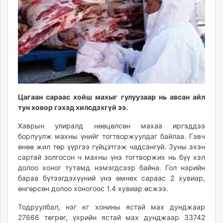
ikon.mn
mnb.mn
Livetv.mn
Eguur.mn
24tsag.mn
shuud.mn
eagle.mn
ergelt.mn
Цагаан сараас хойш махыг гулуузаар нь авсан айл
zarig.mn
тун ховор гэхэд хилсдэхгүй ээ.
today.mn
Хаврын улиралд нөөцөлсөн махаа иргэддээ
zuv.mn
борлуулж махны үнийг тогтворжуулдаг байлаа. Гэвч
mminfo.mn
өнөө жил төр үүргээ гүйцэтгэж чадсангүй. Зуны эхэн
ugluu.mn
сартай золгосон ч махны үнэ тогтворжих нь бүү хэл
долоо хоног тутамд нэмэгдсээр байна. Гол нэрийн
urlag.mn
бараа бүтээгдэхүүний үнэ өмнөх сараас 2 хувиар,
unen.mn
өнгөрсөн долоо хоногоос 1.4 хувиар өсжээ.
asu.mn
shudarga.mn
Тодруулбал, нэг кг хонины ястай мах дунджаар
27666 төгрөг, үхрийн ястай мах дунджаар 33742
shuurhai.mn