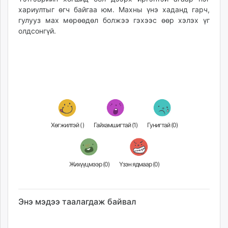
хариултыг өгч байгаа юм. Махны үнэ хаданд гарч,
гулууз мах мөрөөдөл болжээ гэхээс өөр хэлэх үг
олдсонгүй.
Хөгжилтэй (
)
Гайхамшигтай (
1
)
Гунигтай (
0
)
Жихүүцмээр (
0
)
Үзэн ядмаар (
0
)
Энэ мэдээ таалагдаж байвал