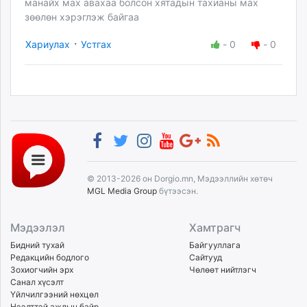
манайх мах авахаа болсон хятадын тахианы мах
зөөлөн хэрэглэж байгаа
·
Хариулах
Устгах
-
0
-
0
© 2013-2026 он Dorgio.mn, Мэдээллийн хөтөч
MGL Media Group
бүтээсэн.
Мэдээлэл
Хамтрагч
Бидний тухай
Байгууллага
Редакцийн бодлого
Сайтууд
Зохиогчийн эрх
Чөлөөт нийтлэгч
Санал хүсэлт
Үйлчилгээний нөхцөл
Нээлттэй ажлын байр