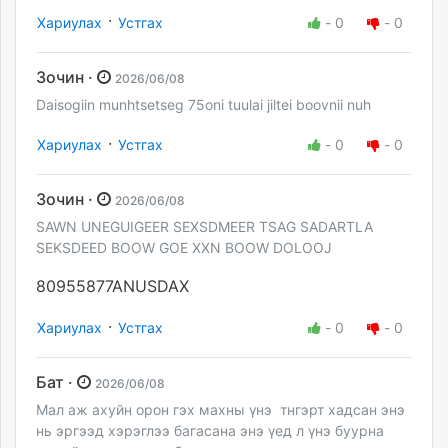
·
Хариулах
Устгах
-
0
-
0
Зочин ·
2026/06/08
Daisogiin munhtsetseg 75oni tuulai jiltei boovnii nuh
·
Хариулах
Устгах
-
0
-
0
Зочин ·
2026/06/08
SAWN UNEGUIGEER SEXSDMEER TSAG SADARTLA
SEKSDEED BOOW GOE XXN BOOW DOLOOJ
80955877ANUSDAX
·
Хариулах
Устгах
-
0
-
0
Бат ·
2026/06/08
Мал аж ахуйн орон гэх махны үнэ тнгэрт хадсан энэ
нь эргээд хэрэглээ багасана энэ үед л үнэ буурна