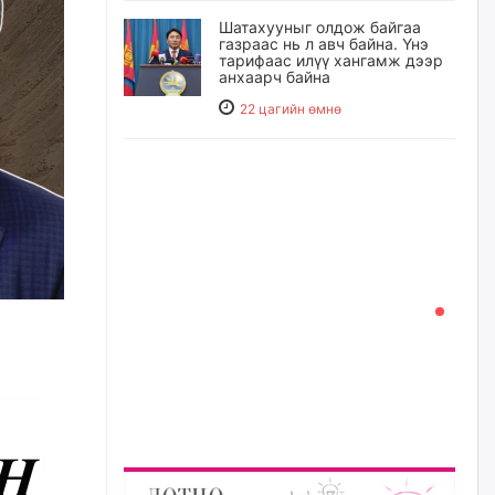
Шатахууныг олдож байгаа
газраас нь л авч байна. Үнэ
тарифаас илүү хангамж дээр
анхаарч байна
22 цагийн өмнө
Ц.Будханд: Дүүгээ гараад
ирнэ гэж итгэж хүлээсээр
долоон сарын хугацаа
өнгөрлөө
23 цагийн өмнө
Барилгын салбарын 100
жилийн ойд зориулсан
наадмыг хойшлуулав
23 цагийн өмнө
Монгол Улсад 162 вагон - 9720
тонн АИ-92 орж иржээ
23 цагийн өмнө