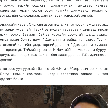
арин Онцгойгийн аврагчид чиг үүрэг нь: Гамшгаас хамгаал
огтоомж, төрийн бодлогыг хэрэгжүүлэх, гамшгаас хамгаа
жиллагааг улсын болон орон нутгийн хэмжээнд зохион ба
эргэжлийн удирдлагаар хангах гэсэн тодорхойлолттой.
эдээжийн хэрэг: Онцгойн аврагчид алив тохиосон гамшгаас ард
амгаалах үүрэгтэй. Тэрийгээ нүцгэн гараараа ч хийгээд ирсэн
арин тэрхүү Заамарт байгаа уурхайн цооногийг далдлуулах,
олгох ажил бол гагцхүү Г.Дамдинням сайдын л ажил. Гэвчиг
мгэнэлтэй хэргийн үеэр, тэрний дараа ч Г.Дамдинням хумсаа
арч ирсэнгүй. Тиймийн учраас: Н.Номтойбаяр үнэхээр л буруу
ариуцлага тооцох гэж байгаа бол засаг дээрээ Г.Дамдиннямы
эрэгтэй.
с тэгвээс уул уурхайн бизнестэй Н.Номтойбаяр ашиг сонирхлын
.Дамдиннямыг хамгаалж, хэдэн аврагчдаа алдааг нь тох
ардлага байна…