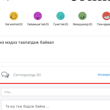
Хөгжилтэй (
0
)
Гайхамшигтай (
0
)
Гунигтай (
0
)
Жихүүцмээр (
0
)
Үзэн ядмаа
нэ мэдээ таалагдаж байвал
Сэтгэгдэлүүд (6)
Анхаара