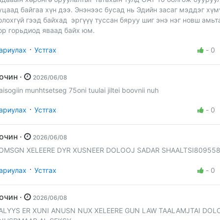
уцаад байгаа хүн дээ. Энэнээс бусад нь Эдийн засаг мэддэг хүм
олохгүй гээд байхад эргүүү туссан бяруу шиг энэ нэг новш амьт
ор горьдиод яваад байх юм.
·
ариулах
Устгах
-
0
Зочин ·
2026/06/08
aisogiin munhtsetseg 75oni tuulai jiltei boovnii nuh
·
ариулах
Устгах
-
0
Зочин ·
2026/06/08
OMSGN XELEERE DYR XUSNEER DOLOOJ SADAR SHAALTSI809558
·
ариулах
Устгах
-
0
Зочин ·
2026/06/08
ALYYS ER XUNI ANUSN NUX XELEERE GUN LAW TAALAMJTAI DO