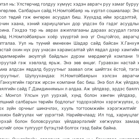
этэл нь: Улстөрчид голдуу хүмүүс хэдэн аврагч руу хамаг буруу
нгөрлөө. Салбарын сайд Н.Номтойбаяр нь хүртэл сошиалаар: Энэ
сол төдий гэж өнгөрөх асуудал биш. Хүүхдэд ийм эрсдэлтэй,
рчин хаана, хэний хариуцлагын дор үлдсэн бэ гэдэг асуудлы
рина. Гэхдээ тэр нь аврах ажиллагааны дараах асуудал гэлэ
айд Н.Номтойбаярын хоёр үзүүртэй энэ үг Онцгойгоо, аврагч
атгалаа. Уул нь түүний өмнөхөн Шадар сайд байсан Х.Ганхуя
астай охин нүх рүү унасан харамсалтай үйл явдал дээр хамгийн
өдөлмөрийн аюулгүй байдлын дүрэм мөрдөөгүй компани 1
уруутай гэж хэвлэлд ярьж. Энэ зөв өнцөг. Гуравхан настай 
миа алдсан явдалд буруутныг заавал олж шийтгэх ёстой, тэгэ
уруутныг. Шулуухандаа: Н.Номтойбаярын хэлсэн аврагч
.Ганхуягийн гаргаж ирсэн компани бас биш. Энэ бол Аж үйлдвэ
аялгийн сайд Г.Дамдиннямын л алдаа. Аж үйлдвэр, эрдэс баялг
ь: Монгол Улсын уул уурхай, хүнд болон хөнгөн үйлдвэр, 
үлшний салбарын төрийн бодлогыг тодорхойлон хэрэгжүүлэх, 
рх зүйн орчныг шинэчлэх, хууль тогтоомжийн хэрэгжилтийг
охион байгуулах чиг үүрэгтэй. Нарийвчлаад: Ил тод, хариуцлаг
урхай болон боловсруулах үйлдвэрлэлийг хөгжүүлэх замаа
асгийг олон тулгуурт бүтэцтэй болгох гээд байж байна.