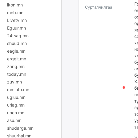
Г
ikon.mn
Сурталчилгаа
ө
mnb.mn
о
Livetv.mn
о
Eguur.mn
я
24tsag.mn
с
х
shuud.mn
н
eagle.mn
х
ergelt.mn
б
zarig.mn
а
today.mn
б
Х
zuv.mn
б
mminfo.mn
н
ugluu.mn
т
urlag.mn
э
unen.mn
з
asu.mn
у
з
shudarga.mn
shuurhai.mn