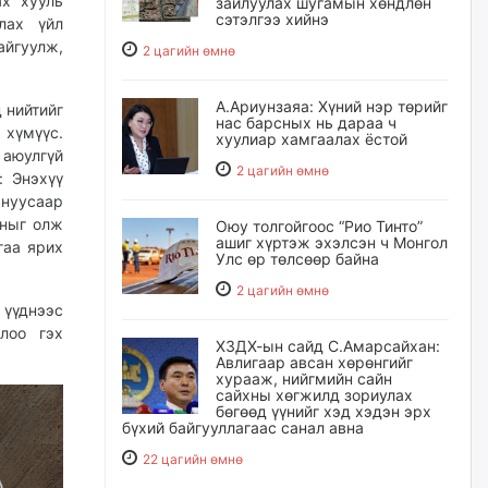
ах хууль
зайлуулах шугамын хөндлөн
сэтэлгээ хийнэ
лах үйл
йгуулж,
2 цагийн өмнө
А.Ариунзаяа: Хүний нэр төрийг
 нийтийг
нас барсных нь дараа ч
 хүмүүс.
хуулиар хамгаалах ёстой
 аюулгүй
2 цагийн өмнө
: Энэхүү
 нуусаар
тныг олж
Оюу толгойгоос “Рио Тинто”
ашиг хүртэж эхэлсэн ч Монгол
гаа ярих
Улс өр төлсөөр байна
2 цагийн өмнө
 үүднээс
лоо гэх
ХЗДХ-ын сайд С.Амарсайхан:
Авлигаар авсан хөрөнгийг
хурааж, нийгмийн сайн
сайхны хөгжилд зориулах
бөгөөд үүнийг хэд хэдэн эрх
бүхий байгууллагаас санал авна
22 цагийн өмнө