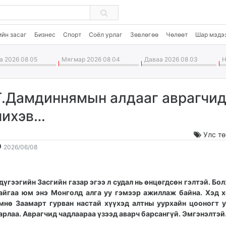
ийн засаг
Бизнес
Спорт
Соёл урлаг
Зөвлөгөө
Чөлөөт
Шар мэдэ
 2026 08 05
Мягмар 2026 08 04
Даваа 2026 08 03
Н
Г.Дамдиннямын алдааг аврагчид
чихэв…
Улс т
2026-
2026-
2026/06/08
06-
08-
08
06
13:22:47
12:18:31
дүгээгийн Засгийн газар эгээ л судал нь өнцөгдсөн гэлтэй. Бо
айгаа юм энэ Монголд алга уу гэмээр ажиллаж байна. Хэд 
мнө Заамарт гурван настай хүүхэд алтны уурхайн цооногт 
арлаа. Аврагчид чадлаараа үзээд аварч барсангүй. Эмгэнэлтэй