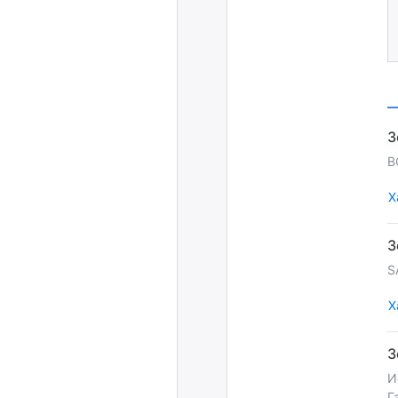
B
Х
S
Х
И
Г