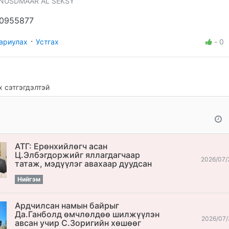
NUSDMAAR AL SEKSY
0955877
·
ариулах
Устгах
-
0
 сэтгэгдэлтэй
АТГ: Ерөнхийлөгч асан
Ц.Элбэгдоржийг яллагдагчаар
2026/07/
татаж, мэдүүлэг авахаар дуудсан
Нийгэм
Ардчилсан намын байрыг
Да.Ганболд өмчлөлдөө шилжүүлэн
2026/07/
авсан учир С.Зоригийн хөшөөг