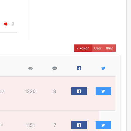
шалтгаалж аялал жуулчлалын
салбар тэг зогсолтод хүрсэн
гэв
өчигдѳр
-
0
Морингийн давааны замаас
“Барилгын хатуу хог хаягдал
дахин боловсруулах үйлдвэр”
хүртэлх 1.5 км урт авто зам
7 хоног
Сар
Жил
ашиглалтад орлоо
өчигдѳр
Наймдугаар сард хэт халсны
дараа гэнэтийн усархаг бороо
орж болзошгүй байгаа тул үер
усны аюулаас сэрэмжилнэ үү
1220
8
30
өчигдѳр
Д.Батлут: “Зэв” сумны
үйлдвэрийг ашиглалтад
оруулж, гурван нэр төрлийг
үйлдвэрлэн дотоодын
1151
7
31
хэрэгцээнд нийлүүлж эхэлсэн