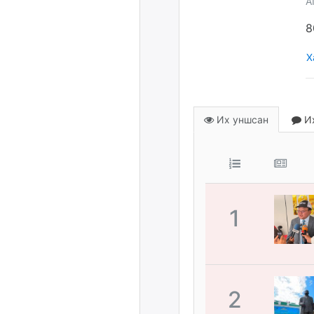
A
8
Х
Их уншсан
Их
1
2