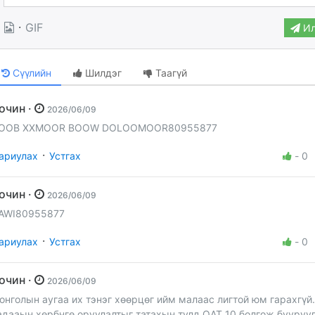
·
GIF
Ил
Сүүлийн
Шилдэг
Таагүй
Зочин ·
2026/06/09
OOB XXMOOR BOOW DOLOOMOOR80955877
·
ариулах
Устгах
-
0
Зочин ·
2026/06/09
AWI80955877
·
ариулах
Устгах
-
0
Зочин ·
2026/06/09
онголын аугаа их тэнэг хөөрцөг ийм малаас лигтой юм гарахгүй.
адааын хөрбнгө оруулалтыг татахын тулд ОАТ 10 болгож бууруу