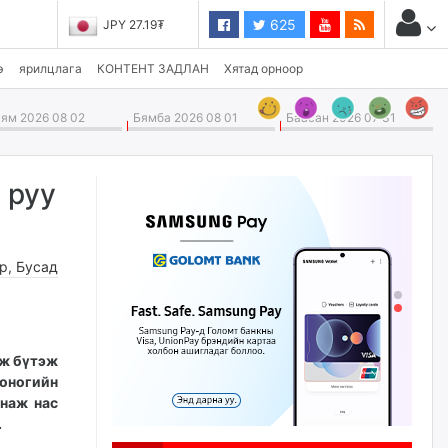
625
JPY 27.19₮
э
ярилцлага
КОНТЕНТ ЗАДЛАН
Хятад орноор
ям 2026 08 02
Бямба 2026 08 01
Баасан 2026 07 31
 руу
өр
,
Бусад
лж бүтэж
хоногийн
унаж нас
.