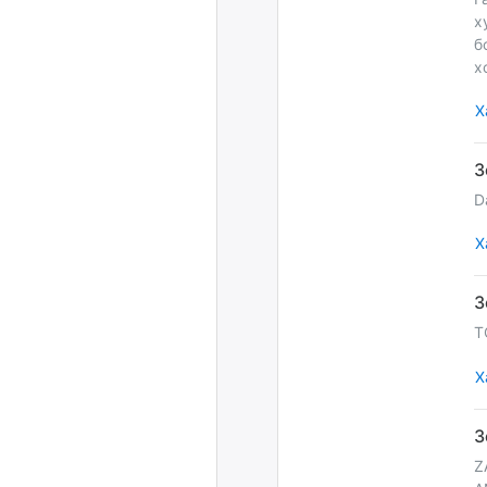
х
б
х
Х
D
Х
T
Х
Z