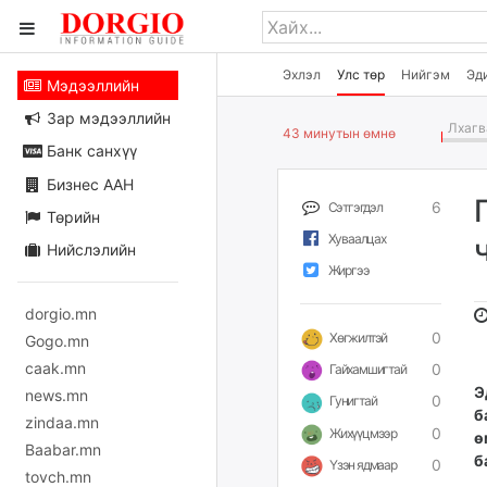
Эхлэл
Улс төр
Нийгэм
Эд
Мэдээллийн
Зар мэдээллийн
Лхагва
43 минутын өмнө
Банк санхүү
Бизнес ААН
6
Сэтгэгдэл
Төрийн
Хуваалцах
Нийслэлийн
Жиргээ
dorgio.mn
0
Хөгжилтэй
Gogo.mn
caak.mn
0
Гайхамшигтай
Э
news.mn
0
Гунигтай
б
zindaa.mn
0
Жихүүцмээр
ө
Baabar.mn
б
0
Үзэн ядмаар
tovch.mn