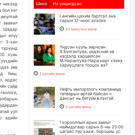
Шинэ
Их уншигдсан
г чихээд
 бол нэг
I ангийн цахим бүртгэл энэ
 аюултай
сарын 17-ноос эхэлнэ
г заавал
э. Шадар
43 минутын өмнө
дыг илүү
г: 3-хан
Үндсэн хууль зөрчсөн
 түрүүнд
Х.Булгантуяа, үндэсний эв
00 хувь
нэгдэлд харшилсан
М.Нарантуяа-Нара нарт хэзээ
хүүхдийн
хариуцлага тооцох вэ?
хдээ зөв
ид биш,
1 цагийн өмнө
р, эрдэс
ийн сайд
Нефть импортлогч компаниуд
геологи,
татварын өртэй байсан ч
дансыг нь битүүмжлэхгүй
салбарын
 удирдан
2 цагийн өмнө
атай уул
р эдийн
I хорооллын арын замыг
наймдугаар сарын 6-ны 23:00
цагаас түр хааж, борооны ус