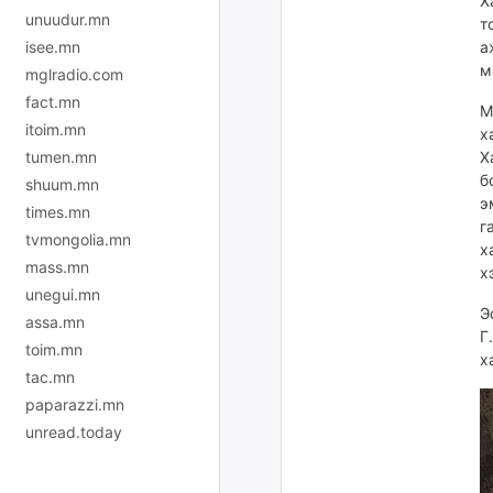
Х
unuudur.mn
т
isee.mn
а
м
mglradio.com
fact.mn
М
itoim.mn
х
tumen.mn
Х
б
shuum.mn
э
times.mn
г
tvmongolia.mn
х
mass.mn
х
unegui.mn
Э
assa.mn
Г
toim.mn
х
tac.mn
paparazzi.mn
unread.today