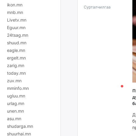
ikon.mn
Сурталчилгаа
mnb.mn
Livetv.mn
Eguur.mn
24tsag.mn
shuud.mn
eagle.mn
ergelt.mn
zarig.mn
today.mn
zuv.mn
mminfo.mn
П
ugluu.mn
д
urlag.mn
б
unen.mn
Д
asu.mn
б
shudarga.mn
п
shuurhai.mn