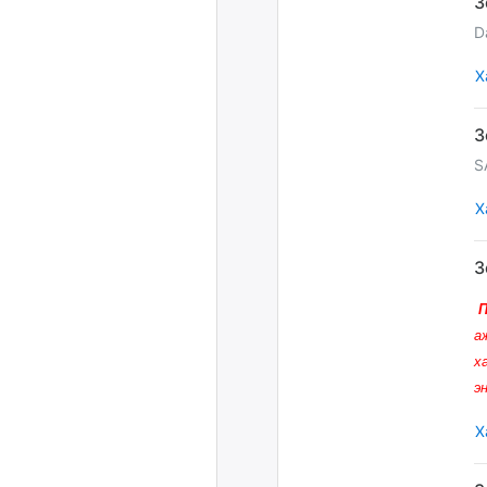
D
Х
S
Х
а
х
э
Х