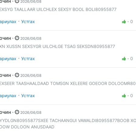
Зочин ·
2026/06/08
EXSYG TAALLAAR UILCHLEX SEXSY BOOL BOLI80955877
·
ариулах
Устгах
-
0
Зочин ·
2026/06/08
XN XUSSN SEXSYGR UILCHLGE TSAG SEKSDN80955877
·
ариулах
Устгах
-
0
Зочин ·
2026/06/08
EXSEER TAASHAALDAAD TOMSGN XELEERE GOEOOR DOLOOMR80
·
ариулах
Устгах
-
0
Зочин ·
2026/06/08
YYDLGN80955877SXEE TACHAANGUI VAWALDI80955877BOOB X
OOW DOLOON ANUSDAAD