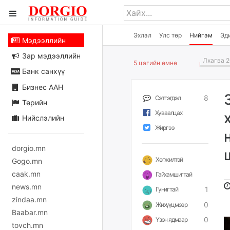
Эхлэл
Улс төр
Нийгэм
Эд
Мэдээллийн
Зар мэдээллийн
Лхагва 2
5 цагийн өмнө
Банк санхүү
Бизнес ААН
8
Сэтгэгдэл
Төрийн
Хуваалцах
Нийслэлийн
Жиргээ
dorgio.mn
Хөгжилтэй
Gogo.mn
caak.mn
Гайхамшигтай
news.mn
1
Гунигтай
zindaa.mn
0
Жихүүцмээр
Baabar.mn
0
Үзэн ядмаар
tovch.mn