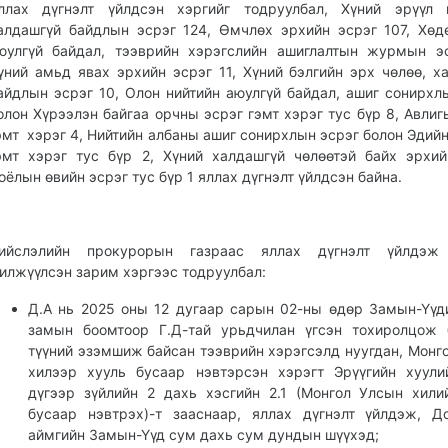
ллах дүгнэлт үйлдсэн хэргийг тодруулбал, Хүний эрүүл 
алдашгүй байдлын эсрэг 124, Өмчлөх эрхийн эсрэг 107, Хөд
юулгүй байдал, тээврийн хэрэгслийн ашиглалтын журмын э
үний амьд явах эрхийн эсрэг 11, Хүний бэлгийн эрх чөлөө, х
айдлын эсрэг 10, Олон нийтийн аюулгүй байдал, ашиг сонирхл
олон Хүрээлэн байгаа орчны эсрэг гэмт хэрэг тус бүр 8, Авлиг
эмт хэрэг 4, Нийтийн албаны ашиг сонирхлын эсрэг болон Эдийн
эмт хэрэг тус бүр 2, Хүний халдашгүй чөлөөтэй байх эрхий
оёлын өвийн эсрэг тус бүр 1 яллах дүгнэлт үйлдсэн байна.
ийслэлийн прокурорын газраас яллах дүгнэлт үйлдэж
илжүүлсэн зарим хэргээс тодруулбал:
Д.А нь 2025 оны 12 дугаар сарын 02-ны өдөр Замын-Үүд
замын боомтоор Г.Д-тай урьдчилан үгсэн тохиролцож 
түүний эзэмшиж байсан тээврийн хэрэгсэлд нуугдан, Монг
хилээр хууль бусаар нэвтэрсэн хэрэгт Эрүүгийн хуули
дүгээр зүйлийн 2 дахь хэсгийн 2.1 (Монгол Улсын хили
бусаар нэвтрэх)-т зааснаар, яллах дүгнэлт үйлдэж, Д
аймгийн Замын-Үүд сум дахь сум дундын шүүхэд;