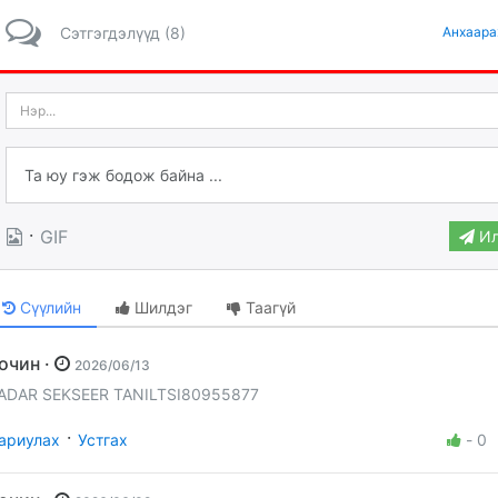
Сэтгэгдэлүүд (8)
Анхаара
·
GIF
Ил
Сүүлийн
Шилдэг
Таагүй
Зочин ·
2026/06/13
ADAR SEKSEER TANILTSI80955877
·
ариулах
Устгах
-
0