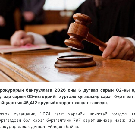
рокурорын байгууллага 2026 оны 6 дугаар сарын 02-ны ө
угаар сарын 05-ны өдрийг хүртэлх хугацаанд хэрэг бүртгэлт
айцаалтын 45,412 эрүүгийн хэрэгт хяналт тавьсан.
ээрх хугацаанд 1,074 гэмт хэргийн шинжтэй гомдол, м
үртгэгдсэн бол хэрэг бүртгэлтийн 797 хэрэг шинээр нээж, 32
рокурор яллах дүгнэлт үйлдсэн байна.