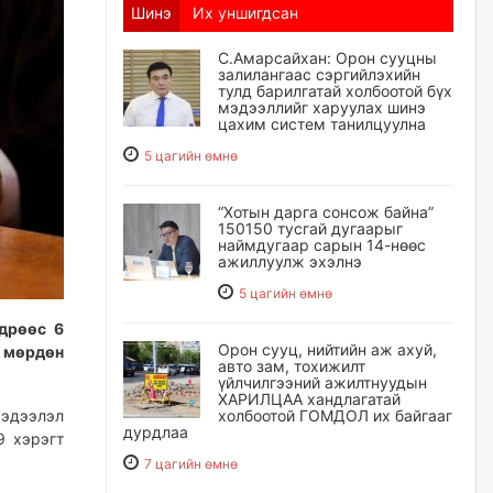
Шинэ
Их уншигдсан
С.Амарсайхан: Орон сууцны
залилангаас сэргийлэхийн
тулд барилгатай холбоотой бүх
мэдээллийг харуулах шинэ
цахим систем танилцуулна
5 цагийн өмнө
“Хотын дарга сонсож байна”
150150 тусгай дугаарыг
наймдугаар сарын 14-нөөс
ажиллуулж эхэлнэ
5 цагийн өмнө
дрөөс 6
Орон сууц, нийтийн аж ахуй,
, мөрдөн
авто зам, тохижилт
үйлчилгээний ажилтнуудын
ХАРИЛЦАА хандлагатай
холбоотой ГОМДОЛ их байгааг
эдээлэл
дурдлаа
9 хэрэгт
7 цагийн өмнө