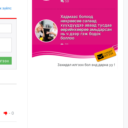
59
х зүйлс
ХЗДХ-ын сайд С.Амарсайхан:
Авлигаар авсан хөрөнгийг
Хадмаас болоод
хурааж, нийгмийн сайн
нөхрөөсөө салаад
сайхны хөгжилд зориулах
хүүхдүүдээ аваад тусдаа
бөгөөд үүнийг хэд хэдэн эрх
өөрийнхөөрөө амьдарсан
бүхий байгууллагаас санал авна
нь ч дээр гэж бодох
боллоо
өчигдѳр
91
Шатахууныг олдож байгаа
газраас нь л авч байна. Үнэ
гээх
тарифаас илүү хангамж дээр
Захидал илгээх бол энд дарна уу !
анхаарч байна
өчигдѳр
Ц.Будханд: Дүүгээ гараад
ирнэ гэж итгэж хүлээсээр
долоон сарын хугацаа
өнгөрлөө
өчигдѳр
-
0
Барилгын салбарын 100