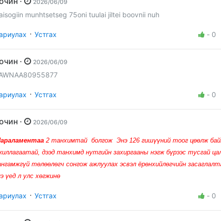
Зочин ·
2026/06/09
aisogiin munhtsetseg 75oni tuulai jiltei boovnii nuh
·
ариулах
Устгах
-
0
Зочин ·
2026/06/09
AWNAA80955877
·
ариулах
Устгах
-
0
Зочин ·
2026/06/09
Параламентаа
2 танхимтай болгож Энэ 126 гишүүний тоог цөөлж ба
жиллагаатай, дээд танхимд нутгийн захиргааны нэгж бүрээс тусгай ца
ангамжгүй төлөөлөгч сонгож ажлуулах эсвэл ёрөнхийлөгчийн засаглалт
нэ үед л улс хөгжинө
·
ариулах
Устгах
-
0