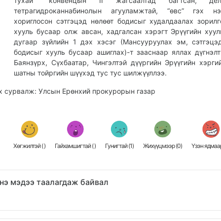
тухай" конвенцын II жагсаалтад багтсан, де
тетрагидроканнабинолын агууламжтай, “өвс” гэх нэ
хориглосон сэтгэцэд нөлөөт бодисыг худалдаалах зорилг
хууль бусаар олж авсан, хадгалсан хэрэгт Эрүүгийн хуул
дугаар зүйлийн 1 дэх хэсэг (Мансууруулах эм, сэтгэцэ
бодисыг хууль бусаар ашиглах)-т зааснаар яллах дүгнэл
Баянзүрх, Сүхбаатар, Чингэлтэй дүүргийн Эрүүгийн хэрги
шатны тойргийн шүүхэд тус тус шилжүүллээ.
х сурвалж: Улсын Ерөнхий прокурорын газар
Хөгжилтэй (
)
Гайхамшигтай (
)
Гунигтай (
1
)
Жихүүцмээр (
0
)
Үзэн ядмаар
нэ мэдээ таалагдаж байвал