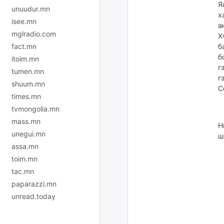
Я
unuudur.mn
х
isee.mn
а
mglradio.com
Х
fact.mn
б
б
itoim.mn
г
tumen.mn
г
shuum.mn
С
times.mn
tvmongolia.mn
mass.mn
Н
unegui.mn
ш
assa.mn
toim.mn
tac.mn
paparazzi.mn
unread.today