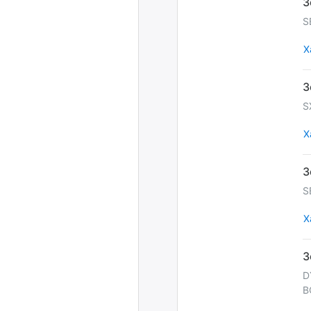
S
Х
S
Х
S
Х
D
B