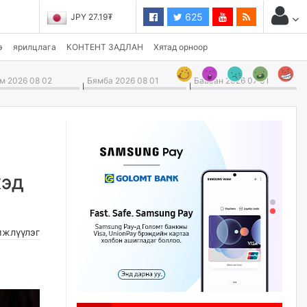
625
JPY 27.19₮
э
ярилцлага
КОНТЕНТ ЗАДЛАН
Хятад орноор
 2026 08 02
Бямба 2026 08 01
Баасан 2026 07 31
хэд
жлүүлэг