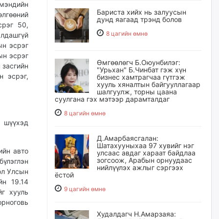
мэндийн
Бариста хийх нь залуусын
өлгөөний
дунд яагаад трэнд болов
срэг 50,
8 цагийн өмнө
алдашгүй
ын эсрэг
ын эсрэг
Өмгөөлөгч Б.Оюунбилэг:
 засгийн
"Урьхан" Б.Чинбат гэж хүн
н эсрэг,
бизнес хамтрагчаа гүтгэж
хууль хяналтын байгууллагаар
шалгуулж, торны цаана
суулгана гэх мэтээр дарамталдаг
8 цагийн өмнө
 шүүхэд
Д.Амарбаясгалан:
Шатахууныхаа 97 хувийг нэг
ийн авто
улсаас авдаг хараат байдлаа
зогсоож, Арабын орнуудаас
бүлэглэн
нийлүүлэх ажлыг сэргээх
ол Улсын
ёстой
йн 19.14
9 цагийн өмнө
йг хууль
орноговь
Худалдагч Н.Амарзаяа: