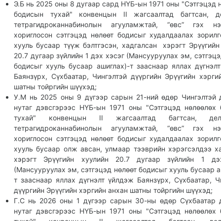
Э.Б нь 2025 оны 8 дугаар сард НҮБ-ын 1971 оны "Сэтгэцэд 
бодисын тухай" конвенцын II жагсаалтад багтсан, д
тетрагидроканнабинолын агууламжтай, “өвс” гэх нэ
хориглосон сэтгэцэд нөлөөт бодисыг худалдаалах зорилг
хууль бусаар түүж бэлтгэсэн, хадгалсан хэрэгт Эрүүгийн
20.7 дугаар зүйлийн 1 дэх хэсэг (Мансууруулах эм, сэтгэцэ
бодисыг хууль бусаар ашиглах)-т зааснаар яллах дүгнэл
Баянзүрх, Сүхбаатар, Чингэлтэй дүүргийн Эрүүгийн хэрги
шатны тойргийн шүүхэд;
У.М нь 2025 оны 9 дүгээр сарын 21-ний өдөр Чингэлтэй 
нутаг дэвсгэрээс НҮБ-ын 1971 оны "Сэтгэцэд нөлөөлөх
тухай" конвенцын II жагсаалтад багтсан, де
тетрагидроканнабинолын агууламжтай, “өвс” гэх нэ
хориглосон сэтгэцэд нөлөөт бодисыг худалдаалах зорилг
хууль бусаар олж авсан, улмаар тээврийн хэрэгсэлдээ х
хэрэгт Эрүүгийн хуулийн 20.7 дугаар зүйлийн 1 дэ
(Мансууруулах эм, сэтгэцэд нөлөөт бодисыг хууль бусаар а
т зааснаар яллах дүгнэлт үйлдэж Баянзүрх, Сүхбаатар, Ч
дүүргийн Эрүүгийн хэргийн анхан шатны тойргийн шүүхэд;
Г.С нь 2026 оны 1 дүгээр сарын 30-ны өдөр Сүхбаатар 
нутаг дэвсгэрээс НҮБ-ын 1971 оны "Сэтгэцэд нөлөөлөх