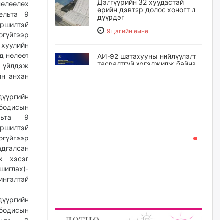
Дэлгүүрийн 32 хуудастай
нөлөөлөх
өрийн дэвтэр долоо хоногт л
ельта 9
дүүрдэг
ршилтэй
9 цагийн өмнө
огүйгээр
 хуулийн
д нөлөөт
АИ-92 шатахууны нийлүүлэлт
тасралтгүй үргэлжилж байна
т үйлдэж
йн анхан
9 цагийн өмнө
дүүргийн
I ангийн цахим бүртгэл энэ
 бодисын
сарын 17-ноос эхэлнэ
льта 9
ршилтэй
10 цагийн өмнө
огүйгээр
адгалсан
Үндсэн хууль зөрчсөн
х хэсэг
Х.Булгантуяа, үндэсний эв
шиглах)-
нэгдэлд харшилсан
ингэлтэй
М.Нарантуяа-Нара нарт хэзээ
хариуцлага тооцох вэ?
дүүргийн
11 цагийн өмнө
 бодисын