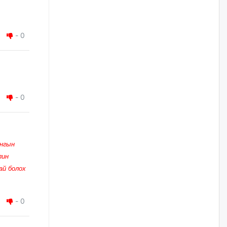
жилийн ойд зориулсан
наадмыг хойшлуулав
өчигдѳр
-
0
Монгол Улсад 162 вагон - 9720
тонн АИ-92 орж иржээ
өчигдѳр
-
0
Jade Gas: 1.1 тэрбум австрали
долларын санхүүжилтийн
эцсийн гэрээг есдүгээр сард
байгуулбал Тавантолгойн
метан хийн үйлдвэрлэлийн
өрөмдлөгийг 2027 онд эхлүүлнэ
йнгын
лин
өчигдѳр
ай болох
Ханын материалд эхний
ээлжийн 6 блок орон сууцны
барилга угсралтын ажил
-
0
үргэлжилж байна
өчигдѳр