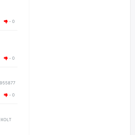
Цагдаагийн дэд хурандаа
Д.Будзаан: Хүүхдийн эсрэг
бэлгийн хүчирхийлэл үйлдвэл
-
0
бүх насаар нь хорих ял
оногдуулах хуулийн
зохицуулалттай
өчигдѳр
“Аяллын газрын зураг”-ийн
-
0
хэвлэмэл хувилбарыг Голомт
банкны салбараас үнэ
төлбөргүй авах боломжтой
өчигдѳр
955877
-
0
ЕБС-ийн захирлын үүргийг түр
орлон гүйцэтгэгч
манаачтайгаа бүлэглэн
эзэмшлийнх нь дансаар заал,
зогсоолын төлбөр ₮121.5
саяыг авчээ
OXOLT
өчигдѳр