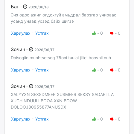
Бат ·
2026/06/18
Энэ одоо ажил олдохгүй амьдрал барзгар учираас
усанд унаад үхээд байх шигээ
·
Хариулах
Устгах
-
0
-
0
Зочин ·
2026/06/17
Daisogiin munhtsetseg 75oni tuulai jiltei boovnii nuh
·
Хариулах
Устгах
-
0
-
0
Зочин ·
2026/06/17
XALYYXN SEXSDMEER XUSMEER SEKSY SADARTLA
XUCHINDUULI BOOA XXN BOOW
DOLOOJ80955877ANUSDX
·
Хариулах
Устгах
-
0
-
0