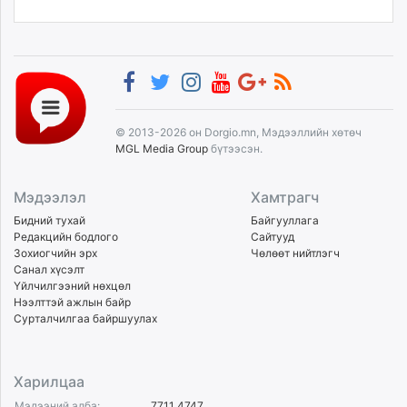
© 2013-2026 он Dorgio.mn, Мэдээллийн хөтөч
MGL Media Group
бүтээсэн.
Мэдээлэл
Хамтрагч
Бидний тухай
Байгууллага
Редакцийн бодлого
Сайтууд
Зохиогчийн эрх
Чөлөөт нийтлэгч
Санал хүсэлт
Үйлчилгээний нөхцөл
Нээлттэй ажлын байр
Сурталчилгаа байршуулах
Харилцаа
Мэдээний алба:
7711 4747