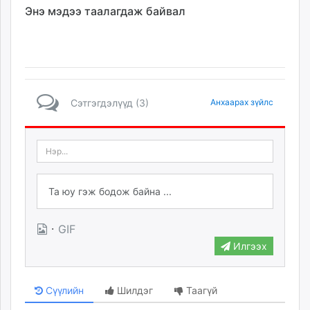
Энэ мэдээ таалагдаж байвал
Сэтгэгдэлүүд (3)
Анхаарах зүйлс
·
GIF
Илгээх
Сүүлийн
Шилдэг
Таагүй