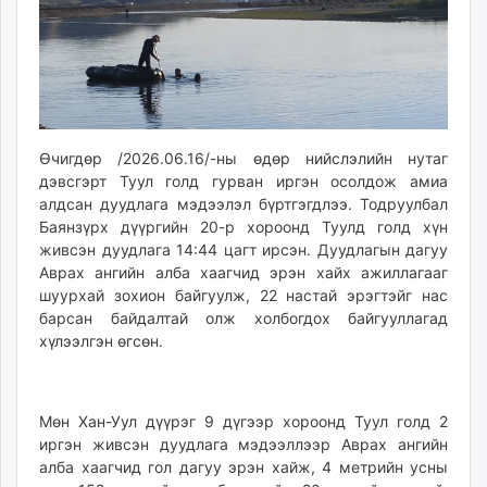
ikon.mn
mnb.mn
Livetv.mn
Eguur.mn
24tsag.mn
shuud.mn
Өчигдөр /2026.06.16/-ны өдөр нийслэлийн нутаг
eagle.mn
дэвсгэрт Туул голд гурван иргэн осолдож амиа
алдсан дуудлага мэдээлэл бүртгэгдлээ. Тодруулбал
ergelt.mn
Баянзүрх дүүргийн 20-р хороонд Туулд голд хүн
zarig.mn
живсэн дуудлага 14:44 цагт ирсэн. Дуудлагын дагуу
today.mn
Аврах ангийн алба хаагчид эрэн хайх ажиллагааг
zuv.mn
шуурхай зохион байгуулж, 22 настай эрэгтэйг нас
mminfo.mn
барсан байдалтай олж холбогдох байгууллагад
хүлээлгэн өгсөн.
ugluu.mn
urlag.mn
unen.mn
Мөн Хан-Уул дүүрэг 9 дүгээр хороонд Туул голд 2
asu.mn
иргэн живсэн дуудлага мэдээллээр Аврах ангийн
shudarga.mn
алба хаагчид гол дагуу эрэн хайж, 4 метрийн усны
shuurhai.mn