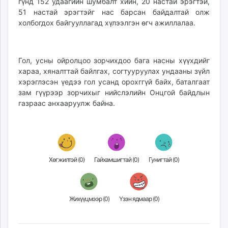
гүнд 152 удаагийн шумбалт хийн, 20 настай эрэгтэй,
unuudur.mn
51 настай эрэгтэйг нас барсан байдалтай олж
isee.mn
холбогдох байгууллагад хүлээлгэн өгч ажиллалаа.
mglradio.com
fact.mn
itoim.mn
Гол, усны ойролцоо зорчихдоо бага насны хүүхдийг
хараа, хяналттай байлгах, согтууруулах ундааны зүйл
tumen.mn
хэрэглэсэн үедээ гол усанд орохггүй байх, баталгаат
shuum.mn
зам гүүрээр зорчихыг нийслэлийн Онцгой байдлын
times.mn
газраас анхааруулж байна.
tvmongolia.mn
mass.mn
unegui.mn
assa.mn
Хөгжилтэй (
0
)
Гайхамшигтай (
0
)
Гунигтай (
0
)
toim.mn
tac.mn
paparazzi.mn
Жихүүцмээр (
0
)
Үзэн ядмаар (
0
)
unread.today