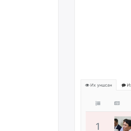
Их уншсан
Их
1