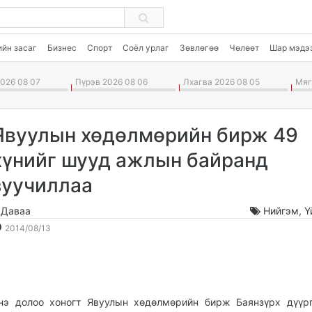
ийн засаг
Бизнес
Спорт
Соёл урлаг
Зөвлөгөө
Чөлөөт
Шар мэдэ
026 08 07
Пүрэв 2026 08 06
Лхагва 2026 08 05
Мягм
Явуулын хөдөлмөрийн бирж 49
хүнийг шууд ажлын байранд
зуучиллаа
.Даваа
Нийгэм
,
Ү
2014-
2026-
2014/08/13
08-
08-
13
08
19:49:24
19:32:43
нэ долоо хоногт Явуулын хөдөлмөрийн бирж Баянзүрх дүүр