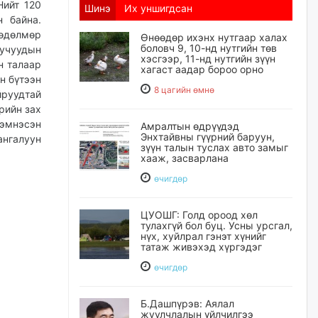
Нийт 120
Шинэ
Их уншигдсан
 байна.
өдөлмөр
Өнөөдөр ихэнх нутгаар халах
боловч 9, 10-нд нутгийн төв
учуудын
хэсгээр, 11-нд нутгийн зүүн
н талаар
хагаст аадар бороо орно
н бүтээн
8 цагийн өмнө
йруудтай
рийн зах
хэмнэсэн
Амралтын өдрүүдэд
Энхтайвны гүүрний баруун,
нгалуун
зүүн талын туслах авто замыг
хааж, засварлана
өчигдѳр
ЦУОШГ: Голд ороод хөл
тулахгүй бол буц. Усны урсгал,
нүх, хуйлрал гэнэт хүнийг
татаж живэхэд хүргэдэг
өчигдѳр
Б.Дашпүрэв: Аялал
жуулчлалын үйлчилгээ