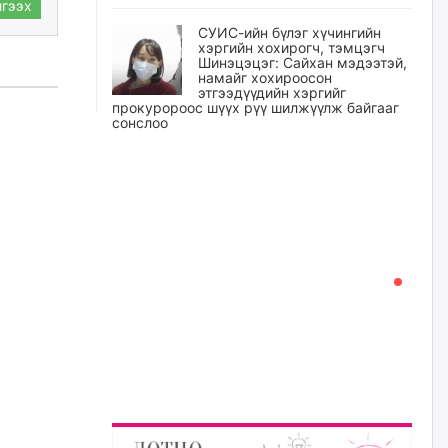
гээх
СУИС-ийн бүлэг хүчингийн
хэргийн хохирогч, тэмцэгч
Шинэцэцэг: Сайхан мэдээтэй,
намайг хохироосон
этгээдүүдийн хэргийг
прокуророос шүүх рүү шилжүүлж байгааг
сонслоо
өчигдѳр
Өчигдрийн байдлаар ₮10000
доош дүнгээр шатахууны
худалдан авалт хийсэн 1500
баримт бүртгэгджээ
өчигдѳр
Шатахуун олголтыг 50,000
төгрөгөөр хязгаарласныг
нэмэгдүүлж 100,000 төгрөгт
хүргэхээр судалж байгаа
өчигдѳр