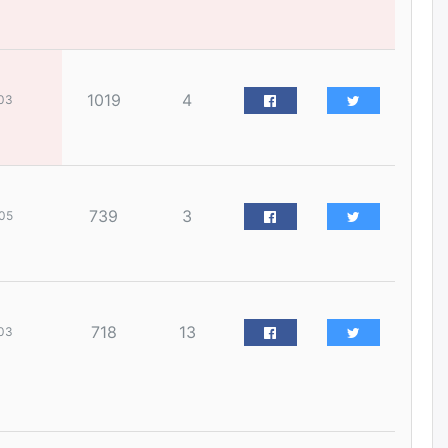
наймдугаар сарын 14-нөөс
ажиллуулж эхэлнэ
уржигдар
1019
4
03
Орон сууц, нийтийн аж ахуй,
авто зам, тохижилт
үйлчилгээний ажилтнуудын
ХАРИЛЦАА хандлагатай
холбоотой ГОМДОЛ их байгааг
дурдлаа
уржигдар
739
3
05
Бариста хийх нь залуусын
дунд яагаад трэнд болов
уржигдар
718
13
03
Өмгөөлөгч Б.Оюунбилэг:
"Урьхан" Б.Чинбат гэж хүн
бизнес хамтрагчаа гүтгэж
хууль хяналтын байгууллагаар
шалгуулж, торны цаана
суулгана гэх мэтээр дарамталдаг