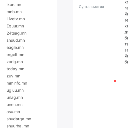
х
ikon.mn
Сурталчилгаа
г
mnb.mn
Я
Livetv.mn
э
Eguur.mn
х
д
24tsag.mn
б
shuud.mn
т
eagle.mn
з
ergelt.mn
Я
zarig.mn
б
today.mn
zuv.mn
mminfo.mn
ugluu.mn
urlag.mn
unen.mn
asu.mn
shudarga.mn
shuurhai.mn