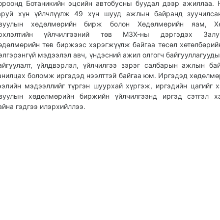
ороонд Ботаникийн эцсийн автобусны буудал дээр ажиллаа. 
аруй хүн үйлчлүүлж 49 хүн шууд ажлын байранд зуучилсан
вуулын хөдөлмөрийн бирж болон Хөдөлмөрийн яам, Х
рхлэлтийн үйлчилгээний төв МЗХ-ны дэргэдэх Залу
өдөлмөрийн төв биржээс хэрэгжүүлж байгаа төсөл хөтөлбөрий
элгэрэнгүй мэдээлэл авч, үндэсний ажил олгогч байгууллагууды
айгуулалт, үйлдвэрлэл, үйлчилгээ зэрэг салбарын ажлын ба
анилцах боломж иргэдэд нээлттэй байгаа юм. Иргэдэд хөдөлмө
ээлийн мэдээллийг түргэн шуурхай хүргэж, иргэдийн цагийг 
вуулын хөдөлмөрийн биржийн үйлчилгээнд иргэд сэтгэл ха
айна гэдгээ илэрхийллээ.