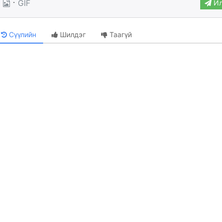
·
GIF
Ил
Сүүлийн
Шилдэг
Таагүй