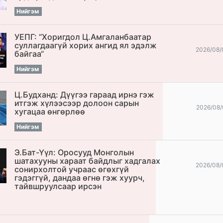
Нийгэм
УЕПГ: “Хоригдол Ц.Амгаланбаатар
cуллагдаагүй хорих ангид ял эдэлж
2026/08/
байгаа“
Нийгэм
Ц.Будханд: Дүүгээ гараад ирнэ гэж
итгэж хүлээсээр долоон сарын
2026/08/
хугацаа өнгөрлөө
Нийгэм
Э.Бат-Үүл: Оросууд Монголын
шатахууны хараат байдлыг хадгалах
2026/08/
сонирхолтой учраас өгөхгүй
гэдэггүй, дандаа өгнө гэж хуурч,
тайвшруулсаар ирсэн