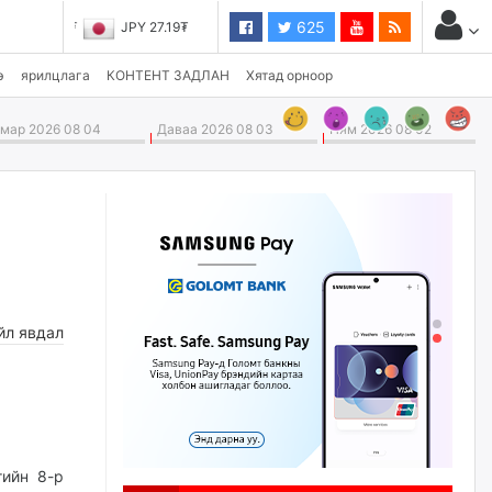
625
JPY 27.19₮
э
ярилцлага
КОНТЕНТ ЗАДЛАН
Хятад орноор
ар 2026 08 04
Даваа 2026 08 03
Ням 2026 08 02
йл явдал
гийн 8-р