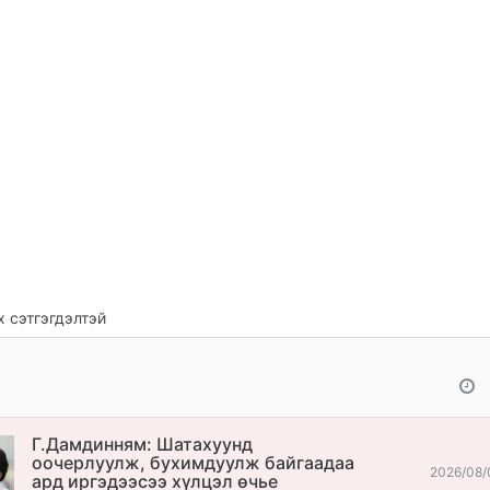
 сэтгэгдэлтэй
Г.Дамдинням: Шатахуунд
оочерлуулж, бухимдуулж байгаадаа
2026/08/
ард иргэдээсээ хүлцэл өчье