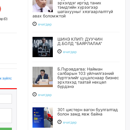
эрхэлдэг иргэд таних
тэмдгийн хүрээгээр
шатахууныг хязгаарлалтгүй
авах боломжтой
р (
0
)
өчигдѳр
ШИНЭ КЛИП: ДУУЧИН
Д.БОЛД "БАЯРЛАЛАА"
өчигдѳр
Б.Пүрэвдагва: Найман
салбарын 103 үйлчилгээний
бүртгэлийг цуцалснаар бизнес
х зүйлс
эрхлэхэд таатай нөхцөл
бүрдэнэ
өчигдѳр
301 цистерн вагон буулгалтад
болон замд явж байна
өчигдѳр