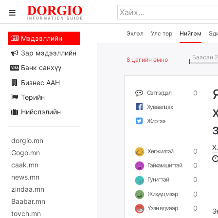
Эхлэл
Улс төр
Нийгэм
Эд
Мэдээллийн
Зар мэдээллийн
Баасан 2
8 цагийн өмнө
Банк санхүү
Бизнес ААН
0
Сэтгэгдэл
Төрийн
Хуваалцах
Нийслэлийн
Жиргээ
dorgio.mn
Х
0
Хөгжилтэй
Gogo.mn
caak.mn
0
Гайхамшигтай
news.mn
0
Гунигтай
zindaa.mn
0
Жихүүцмээр
Baabar.mn
0
Үзэн ядмаар
Э
tovch.mn