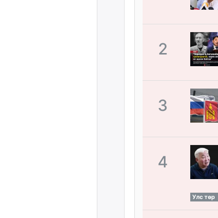
2
3
4
Улс төр