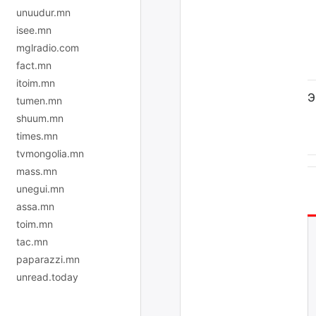
unuudur.mn
isee.mn
mglradio.com
fact.mn
itoim.mn
Э
tumen.mn
shuum.mn
times.mn
tvmongolia.mn
mass.mn
unegui.mn
assa.mn
toim.mn
tac.mn
paparazzi.mn
unread.today