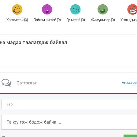
Хөгжилтэй (
0
)
Гайхамшигтай (
0
)
Гунигтай (
0
)
Жихүүцмээр (
0
)
Үзэн ядмаа
нэ мэдээ таалагдаж байвал
Сэтгэгдэл
Анхаара