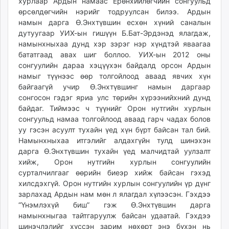
хурлаар Ардын намаас Ерөнхийлөгчийн сонгуульд
ikon.mn
өрсөлдөгчийн нэрийг тодруулсан билээ. Ардын
mnb.mn
намын дарга Ө.Энхтүвшин есхөн хүний саналын
дутуугаар УИХ-ын гишүүн Б.Бат-Эрдэнэд ялагдаж,
Livetv.mn
намынхныхаа дунд хэр зэрэг нэр хүндтэй яваагаа
Eguur.mn
бататгаад авах шиг боллоо. УИХ-ын 2012 оны
24tsag.mn
сонгуулийн дараа хэцүүхэн байдалд орсон Ардын
shuud.mn
намыг түүнээс өөр толгойлоод аваад явчих хүн
eagle.mn
байгаагүй учир Ө.Энхтүвшинг намын даргаар
ergelt.mn
сонгосон гэдэг яриа улс төрийн хүрээнийхний дунд
байдаг. Тиймээс ч түүнийг Орон нутгийн хурлын
zarig.mn
сонгуульд намаа толгойлоод аваад гарч чадах болов
today.mn
уу гэсэн асуулт тухайн үед хүн бүрт байсан тал бий.
zuv.mn
Намынхныхаа итгэлийг алдахгүйн тулд шинэхэн
mminfo.mn
дарга Ө.Энхтүвшин тухайн үед малчидтай уулзалт
ugluu.mn
хийж, Орон нутгийн хурлын сонгуулийн
сурталчилгааг өөрийн биеэр хийж байсан гэхэд
urlag.mn
хилсдэхгүй. Орон нутгийн хурлын сонгуулийн үр дүнг
unen.mn
зарлахад Ардын нам мөн л ялагдал хүлээсэн. Гэхдээ
asu.mn
“Үнэмлэхүй биш” гэж Ө.Энхтүвшин дарга
shudarga.mn
намынхныгаа тайтгаруулж байсан удаатай. Гэхдээ
shuurhai.mn
шинэчлэлийг хүссэн зарим нөхөрт энэ бүхэн нь