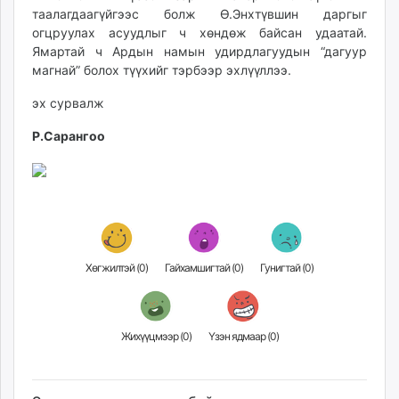
таалагдаагүйгээс болж Ө.Энхтүвшин даргыг
unuudur.mn
огцруулах асуудлыг ч хөндөж байсан удаатай.
isee.mn
Ямартай ч Ардын намын удирдлагуудын “дагуур
mglradio.com
магнай” болох түүхийг тэрбээр эхлүүллээ.
fact.mn
эх сурвалж
itoim.mn
tumen.mn
Р.Сарангоо
shuum.mn
times.mn
tvmongolia.mn
mass.mn
unegui.mn
assa.mn
Хөгжилтэй (
0
)
Гайхамшигтай (
0
)
Гунигтай (
0
)
toim.mn
tac.mn
paparazzi.mn
Жихүүцмээр (
0
)
Үзэн ядмаар (
0
)
unread.today