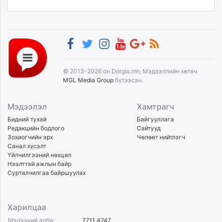
© 2013-2026 он Dorgio.mn, Мэдээллийн хөтөч
MGL Media Group
бүтээсэн.
Мэдээлэл
Хамтрагч
Бидний тухай
Байгууллага
Редакцийн бодлого
Сайтууд
Зохиогчийн эрх
Чөлөөт нийтлэгч
Санал хүсэлт
Үйлчилгээний нөхцөл
Нээлттэй ажлын байр
Сурталчилгаа байршуулах
Харилцаа
Мэдээний алба:
7711 4747