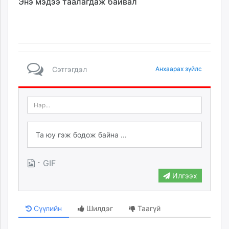
Энэ мэдээ таалагдаж байвал
Сэтгэгдэл
Анхаарах зүйлс
·
GIF
Илгээх
Сүүлийн
Шилдэг
Таагүй