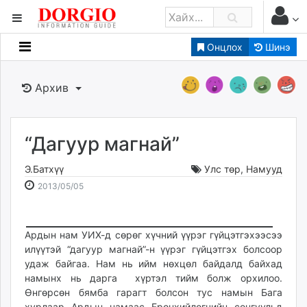
Онцлох
Шинэ
Мэдээллийн
Зар мэдээллийн
Архив
Банк санхүү
Бизнес ААН
Төрийн
“Дагуур магнай”
Нийслэлийн
Э.Батхүү
Улс төр
,
Намууд
2013-
2026-
2013/05/05
dorgio.mn
05-
08-
Gogo.mn
05
09
caak.mn
14:05:43
10:57:44
Ардын нам УИХ-д сөрөг хүчний үүрэг гүйцэтгэхээсээ
news.mn
илүүтэй “дагуур магнай”-н үүрэг гүйцэтгэх болсоор
удаж байгаа. Нам нь ийм нөхцөл байдалд байхад
zindaa.mn
намынх нь дарга хүртэл тийм болж орхилоо.
Baabar.mn
Өнгөрсөн бямба гарагт болсон тус намын Бага
tovch.mn
хурлаар Ардын намаас Ерөнхийлөгчийн сонгуульд