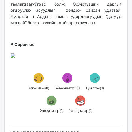
таалагдаагүйгээс болж Ө.Энхтүвшин даргыг
unuudur.mn
огцруулах асуудлыг ч хөндөж байсан удаатай.
isee.mn
Ямартай ч Ардын намын удирдлагуудын “дагуур
mglradio.com
магнай” болох түүхийг тэрбээр эхлүүллээ.
fact.mn
itoim.mn
tumen.mn
Р.Сарангоо
shuum.mn
times.mn
tvmongolia.mn
mass.mn
unegui.mn
assa.mn
Хөгжилтэй (
0
)
Гайхамшигтай (
0
)
Гунигтай (
0
)
toim.mn
tac.mn
paparazzi.mn
Жихүүцмээр (
0
)
Үзэн ядмаар (
0
)
unread.today