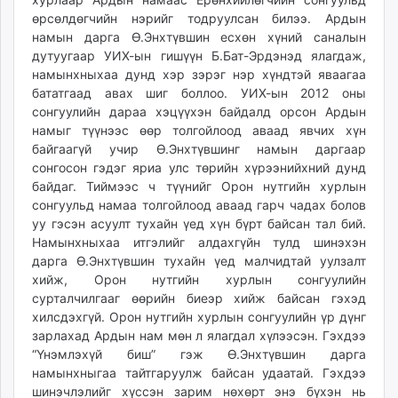
ikon.mn
өрсөлдөгчийн нэрийг тодруулсан билээ. Ардын
mnb.mn
намын дарга Ө.Энхтүвшин есхөн хүний саналын
дутуугаар УИХ-ын гишүүн Б.Бат-Эрдэнэд ялагдаж,
Livetv.mn
намынхныхаа дунд хэр зэрэг нэр хүндтэй яваагаа
Eguur.mn
бататгаад авах шиг боллоо. УИХ-ын 2012 оны
24tsag.mn
сонгуулийн дараа хэцүүхэн байдалд орсон Ардын
shuud.mn
намыг түүнээс өөр толгойлоод аваад явчих хүн
eagle.mn
байгаагүй учир Ө.Энхтүвшинг намын даргаар
сонгосон гэдэг яриа улс төрийн хүрээнийхний дунд
ergelt.mn
байдаг. Тиймээс ч түүнийг Орон нутгийн хурлын
zarig.mn
сонгуульд намаа толгойлоод аваад гарч чадах болов
today.mn
уу гэсэн асуулт тухайн үед хүн бүрт байсан тал бий.
zuv.mn
Намынхныхаа итгэлийг алдахгүйн тулд шинэхэн
mminfo.mn
дарга Ө.Энхтүвшин тухайн үед малчидтай уулзалт
хийж, Орон нутгийн хурлын сонгуулийн
ugluu.mn
сурталчилгааг өөрийн биеэр хийж байсан гэхэд
urlag.mn
хилсдэхгүй. Орон нутгийн хурлын сонгуулийн үр дүнг
unen.mn
зарлахад Ардын нам мөн л ялагдал хүлээсэн. Гэхдээ
asu.mn
“Үнэмлэхүй биш” гэж Ө.Энхтүвшин дарга
shudarga.mn
намынхныгаа тайтгаруулж байсан удаатай. Гэхдээ
shuurhai.mn
шинэчлэлийг хүссэн зарим нөхөрт энэ бүхэн нь