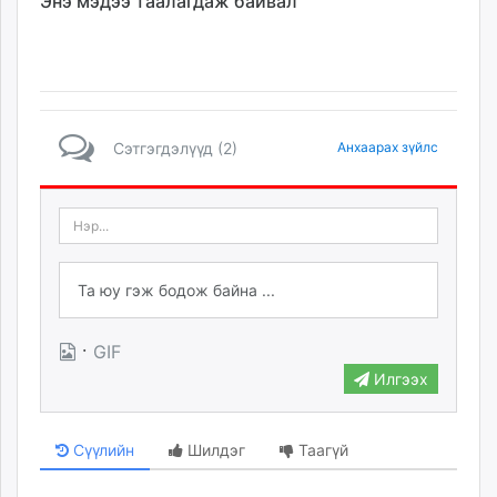
Энэ мэдээ таалагдаж байвал
Сэтгэгдэлүүд (2)
Анхаарах зүйлс
·
GIF
Илгээх
Сүүлийн
Шилдэг
Таагүй