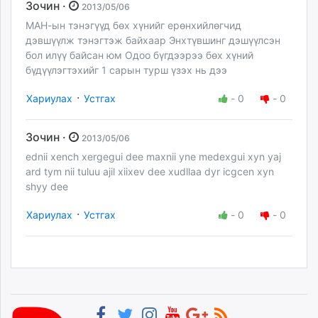
Зочин ·
2013/05/06
МАН-ын тэнэгүүд бөх хүнийг ерөнхийлөгчид
дэвшүүлж тэнэгтэж байхаар Энхтүвшинг дэшүүлсэн
бол илүү байсан юм Одоо бүгдээрээ бөх хүний
бүдүүлэгтэхийг 1 сарын турш үзэх нь дээ
·
Хариулах
Устгах
-
0
-
0
Зочин ·
2013/05/06
ednii xench xergegui dee maxnii yne medexgui xyn yaj
ard tym nii tuluu ajil xiixev dee xudllaa dyr icgcen xyn
shyy dee
·
Хариулах
Устгах
-
0
-
0