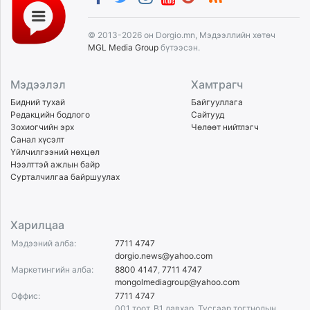
© 2013-2026 он Dorgio.mn, Мэдээллийн хөтөч
MGL Media Group
бүтээсэн.
Мэдээлэл
Хамтрагч
Бидний тухай
Байгууллага
Редакцийн бодлого
Сайтууд
Зохиогчийн эрх
Чөлөөт нийтлэгч
Санал хүсэлт
Үйлчилгээний нөхцөл
Нээлттэй ажлын байр
Сурталчилгаа байршуулах
Харилцаа
Мэдээний алба:
7711 4747
dorgio.news@yahoo.com
Маркетингийн алба:
8800 4147
,
7711 4747
mongolmediagroup@yahoo.com
Оффис:
7711 4747
001 тоот, B1 давхар, Тусгаар тогтнолын