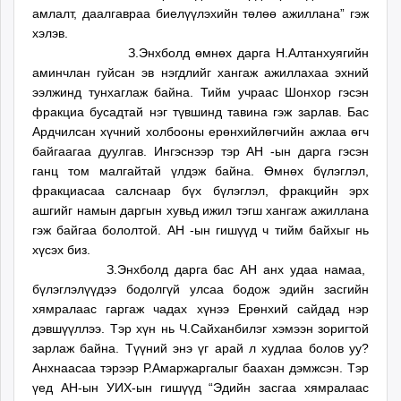
амлалт, даалгавраа биелүүлэхийн төлөө ажиллана” гэж
unuudur.mn
хэлэв.
isee.mn
З.Энхболд өмнөх дарга Н.Алтанхуягийн
mglradio.com
аминчлан гуйсан эв нэгдлийг хангаж ажиллахаа эхний
fact.mn
ээлжинд тунхаглаж байна. Тийм учраас Шонхор гэсэн
itoim.mn
фракциа бусадтай нэг түвшинд тавина гэж зарлав. Бас
tumen.mn
Ардчилсан хүчний холбооны ерөнхийлөгчийн ажлаа өгч
shuum.mn
байгаагаа дуулгав. Ингэснээр тэр АН -ын дарга гэсэн
ганц том малгайтай үлдэж байна. Өмнөх бүлэглэл,
times.mn
фракциасаа салснаар бүх бүлэглэл, фракцийн эрх
tvmongolia.mn
ашгийг намын даргын хувьд ижил тэгш хангаж ажиллана
mass.mn
гэж байгаа бололтой. АН -ын гишүүд ч тийм байхыг нь
unegui.mn
хүсэх биз.
assa.mn
З.Энхболд дарга бас АН анх удаа намаа,
toim.mn
бүлэглэлүүдээ бодолгүй улсаа бодож эдийн засгийн
tac.mn
хямралаас гаргаж чадах хүнээ Ерөнхий сайдад нэр
paparazzi.mn
дэвшүүллээ. Тэр хүн нь Ч.Сайханбилэг хэмээн зоригтой
зарлаж байна. Түүний энэ үг арай л худлаа болов уу?
unread.today
Анхнаасаа тэрээр Р.Амаржаргалыг баахан дэмжсэн. Тэр
үед АН-ын УИХ-ын гишүүд “Эдийн засгаа хямралаас