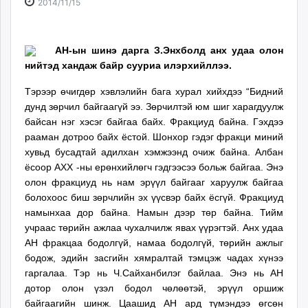
2014-
2026-
2014/11/15
ikon.mn
11-
08-
mnb.mn
15
07
Livetv.mn
20:39:32
03:31:02
АН-ын шинэ дарга З.Энхболд анх удаа олон
Eguur.mn
нийтэд хандаж байр сууриа илэрхийллээ.
24tsag.mn
Тэрээр өчигдөр хэвлэлийн бага хурал хийхдээ “Бидний
shuud.mn
дунд зөрчил байгаагүй ээ. Зөрчилтэй юм шиг харагдуулж
eagle.mn
байсан нэг хэсэг байгаа байх. Фракциуд байна. Гэхдээ
ergelt.mn
рааман дотроо байх ёстой. Шонхор гэдэг фракци миний
zarig.mn
хувьд бусадтай адилхан хэмжээнд очиж байна. Албан
today.mn
ёсоор АХХ -ны ерөнхийлөгч гэдгээсээ больж байгаа. Энэ
zuv.mn
олон фракциуд нь нам эрүүл байгааг харуулж байгаа
болохоос биш зөрчлийн эх үүсвэр байх ёсгүй. Фракциуд
mminfo.mn
намынхаа дор байна. Намын дээр төр байна. Тийм
ugluu.mn
учраас төрийн ажлаа чухалчилж явах үүрэгтэй. Анх удаа
urlag.mn
АН фракцаа бодолгүй, намаа бодолгүй, төрийн ажлыг
unen.mn
бодож, эдийн засгийн хямралтай тэмцэж чадах хүнээ
asu.mn
гаргалаа. Тэр нь Ч.Сайханбилэг байлаа. Энэ нь АН
shudarga.mn
дотор олон үзэл бодол чөлөөтэй, эрүүл оршиж
shuurhai.mn
байгаагийн шинж. Цаашид АН ард түмэндээ өгсөн