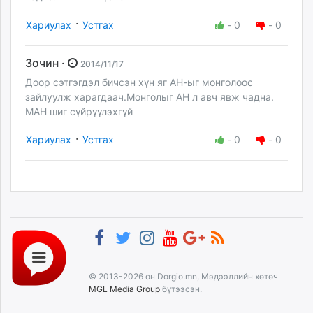
·
Хариулах
Устгах
-
0
-
0
Зочин ·
2014/11/17
Доор сэтгэгдэл бичсэн хүн яг АН-ыг монголоос
зайлуулж харагдаач.Монголыг АН л авч явж чадна.
МАН шиг сүйрүүлэхгүй
·
Хариулах
Устгах
-
0
-
0
© 2013-2026 он Dorgio.mn, Мэдээллийн хөтөч
MGL Media Group
бүтээсэн.