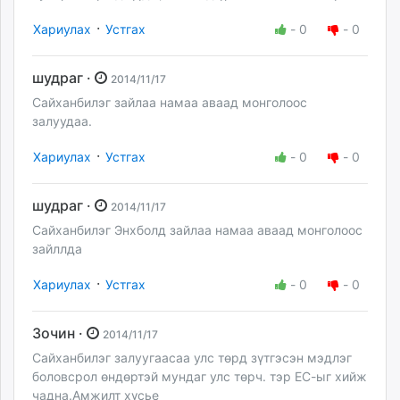
·
Хариулах
Устгах
-
0
-
0
шудраг ·
2014/11/17
Сайханбилэг зайлаа намаа аваад монголоос
залуудаа.
·
Хариулах
Устгах
-
0
-
0
шудраг ·
2014/11/17
Сайханбилэг Энхболд зайлаа намаа аваад монголоос
зайллда
·
Хариулах
Устгах
-
0
-
0
Зочин ·
2014/11/17
Сайханбилэг залуугаасаа улс төрд зүтгэсэн мэдлэг
боловсрол өндөртэй мундаг улс төрч. тэр ЕС-ыг хийж
чадна.Амжилт хүсье