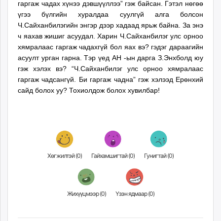
гаргаж чадах хүнээ дэвшүүллээ” гэж байсан. Гэтэл нөгөө
үгээ бүлгийн хуралдаа суулгүй алга болсон
Ч.Сайханбилэгийн энгэр дээр хадаад ярьж байна. За энэ
ч яахав жишиг асуудал. Харин Ч.Сайханбилэг улс орноо
хямралаас гаргаж чадахгүй бол яах вэ? гэдэг дараагийн
асуулт урган гарна. Тэр үед АН -ын дарга З.Энхболд юу
гэж хэлэх вэ? “Ч.Сайханбилэг улс орноо хямралаас
гаргаж чадсангүй. Би гаргаж чадна” гэж хэлээд Ерөнхий
сайд болох уу? Тохиолдож болох хувилбар!
Хөгжилтэй (
0
)
Гайхамшигтай (
0
)
Гунигтай (
0
)
Жихүүцмээр (
0
)
Үзэн ядмаар (
0
)