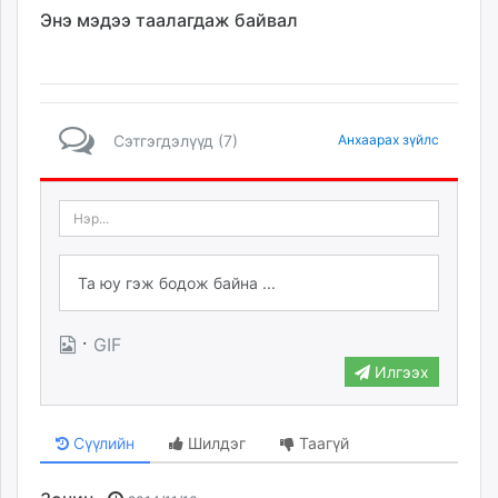
Энэ мэдээ таалагдаж байвал
Сэтгэгдэлүүд (7)
Анхаарах зүйлс
·
GIF
Илгээх
Сүүлийн
Шилдэг
Таагүй