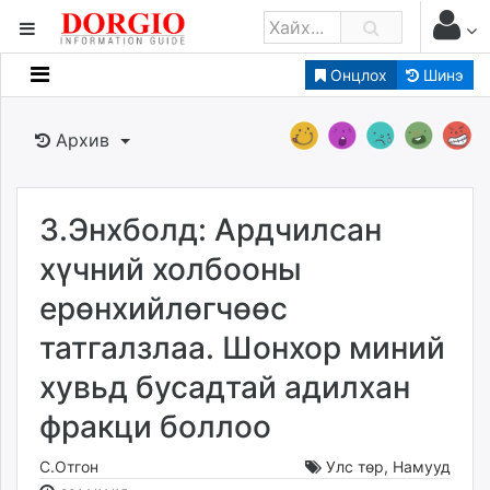
Онцлох
Шинэ
Мэдээллийн
Зар мэдээллийн
Архив
Банк санхүү
Бизнес ААН
Төрийн
З.Энхболд: Ардчилсан
Нийслэлийн
хүчний холбооны
ерөнхийлөгчөөс
dorgio.mn
татгалзлаа. Шонхор миний
Gogo.mn
caak.mn
хувьд бусадтай адилхан
news.mn
фракци боллоо
zindaa.mn
Baabar.mn
С.Отгон
Улс төр
,
Намууд
tovch.mn