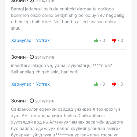
Зочин ·
2014/11/16
Baragl jadahgui baih da enhbold dargaa ta ooriigoo
boomiloh olsòo ooroo beldjih shig bolloo.uyn ev negdeliig
erhemlegj baih bilee. Ner hund n ali ert unasan nohor
shuu
·
Хариулах
Устгах
-
0
-
0
Зочин ·
2014/11/16
ineedtei alialagch ve, yamar ayiyastai juji****n be?
Saihanbileg ch geh shig, hari hari.
·
Хариулах
Устгах
-
0
-
0
Зочин ·
2014/11/16
Сайханбилэг ерөнхий сайдад үнэндээ л тохирохгүй
хүн...АН том алдаа хийж байна. Сайханбилэг
хүүхэлдэй ард нь Алтанхуяг өмнөх засагийн шударга
бус байдал идэж уух явдал хуулийг уландаа гишгэх
бусармаг үйлдлүүд ц******ид үргэлжилнэ гэсэн үг.