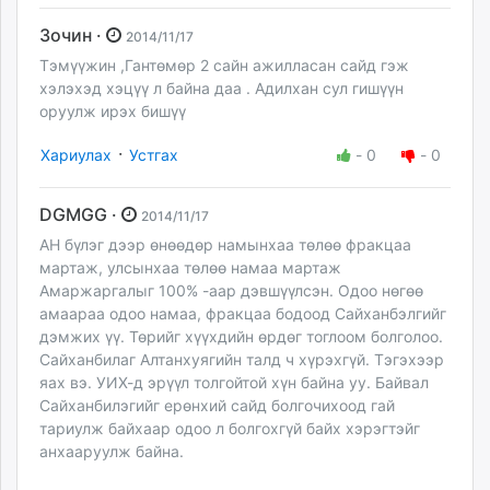
Зочин ·
2014/11/17
Тэмүүжин ,Гантөмөр 2 сайн ажилласан сайд гэж
хэлэхэд хэцүү л байна даа . Адилхан сул гишүүн
оруулж ирэх бишүү
·
Хариулах
Устгах
-
0
-
0
DGMGG ·
2014/11/17
АН бүлэг дээр өнөөдөр намынхаа төлөө фракцаа
мартаж, улсынхаа төлөө намаа мартаж
Амаржаргалыг 100% -аар дэвшүүлсэн. Одоо нөгөө
амаараа одоо намаа, фракцаа бодоод Сайханбэлгийг
дэмжих үү. Төрийг хүүхдийн өрдөг тоглоом болголоо.
Сайханбилаг Алтанхуягийн талд ч хүрэхгүй. Тэгэхээр
яах вэ. УИХ-д эрүүл толгойтой хүн байна уу. Байвал
Сайханбилэгийг ерөнхий сайд болгочихоод гай
тариулж байхаар одоо л болгохгүй байх хэрэгтэйг
анхааруулж байна.