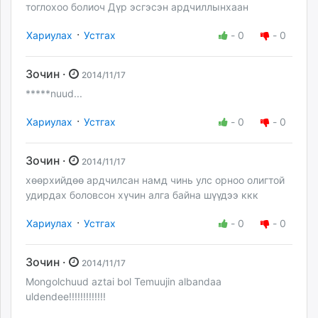
тоглохоо болиоч Дүр эсгэсэн ардчиллынхаан
·
Хариулах
Устгах
-
0
-
0
Зочин ·
2014/11/17
*****nuud...
·
Хариулах
Устгах
-
0
-
0
Зочин ·
2014/11/17
хөөрхийдөө ардчилсан намд чинь улс орноо олигтой
удирдах боловсон хүчин алга байна шүүдээ ккк
·
Хариулах
Устгах
-
0
-
0
Зочин ·
2014/11/17
Mongolchuud aztai bol Temuujin albandaa
uldendee!!!!!!!!!!!!!