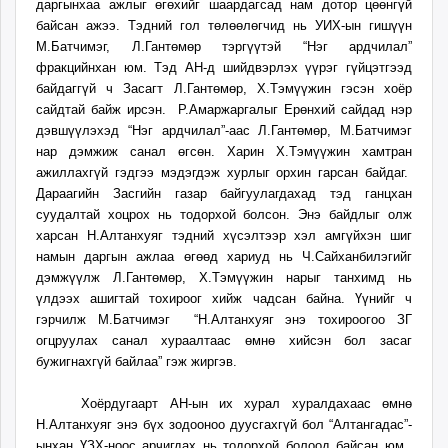
даргынхаа ажлыг өгөхийг шаардагсад нам дотор цөөнгүй
unuudur.mn
байсан ажээ. Тэдний гол төлөөлөгчид нь УИХ-ын гишүүн
isee.mn
М.Батчимэг, Л.Гантөмөр тэргүүтэй “Нэг ардчилал”
mglradio.com
фракцийнхан юм. Тэд АН-д шийдвэрлэх үүрэг гүйцэтгээд
байдаггүй ч Засагт Л.Гантөмөр, Х.Тэмүүжин гэсэн хоёр
fact.mn
сайдтай байж ирсэн. Р.Амаржаргалыг Ерөнхий сайдад нэр
itoim.mn
дэвшүүлэхэд “Нэг ардчилал”-аас Л.Гантөмөр, М.Батчимэг
tumen.mn
нар дэмжиж санал өгсөн. Харин Х.Тэмүүжин хамтран
shuum.mn
ажиллахгүй гэдгээ мэдэгдэж хурлыг орхин гарсан байдаг.
times.mn
Дараагийн Засгийн газар байгуулагдахад тэд ганцхан
суудалтай хоцрох нь тодорхой болсон. Энэ байдлыг олж
tvmongolia.mn
харсан Н.Алтанхуяг тэдний хүсэлтээр хэл амгүйхэн шиг
mass.mn
намын даргын ажлаа өгөөд хариуд нь Ч.Сайханбилэгийг
unegui.mn
дэмжүүлж Л.Гантөмөр, Х.Тэмүүжин нарыг танхимд нь
assa.mn
үлдээх ашигтай тохироог хийж чадсан байна. Үүнийг ч
toim.mn
гэрчилж М.Батчимэг “Н.Алтанхуяг энэ тохироогоо ЗГ
огцруулах санал хураалтаас өмнө хийсэн бол засаг
tac.mn
бужигнахгүй байлаа” гэж жиргэв.
paparazzi.mn
unread.today
Хоёрдугаарт АН-ын их хурал хуралдахаас өмнө
Н.Алтанхуяг энэ бүх зодооноо дуусгахгүй бол “Алтангадас”-
ынхан ҮЗХ-ноос арчигдах нь тодорхой болоод байсан юм.