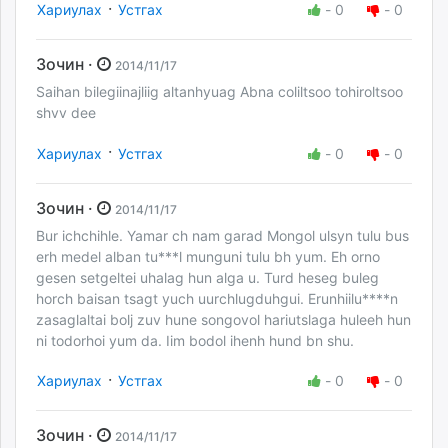
·
Хариулах
Устгах
-
0
-
0
Зочин ·
2014/11/17
Saihan bilegiinajliig altanhyuag Abna coliltsoo tohiroltsoo
shvv dee
·
Хариулах
Устгах
-
0
-
0
Зочин ·
2014/11/17
Bur ichchihle. Yamar ch nam garad Mongol ulsyn tulu bus
erh medel alban tu***l munguni tulu bh yum. Eh orno
gesen setgeltei uhalag hun alga u. Turd heseg buleg
horch baisan tsagt yuch uurchlugduhgui. Erunhiilu****n
zasaglaltai bolj zuv hune songovol hariutslaga huleeh hun
ni todorhoi yum da. Iim bodol ihenh hund bn shu.
·
Хариулах
Устгах
-
0
-
0
Зочин ·
2014/11/17