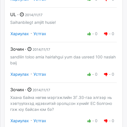
UL ·
2014/11/17
Saihanbilegt amjilt husie!
·
Хариулах
Устгах
-
0
-
0
Зочин ·
2014/11/17
sandliin toloo amia hairlahgui yum daa usreed 100 naslah
baij
·
Хариулах
Устгах
-
0
-
0
Зочин ·
2014/11/17
Хаана байна нөгөө мэргэжлийн ЗГ.ЭЗ-гаа элгээр нь
хэвтүүлэхэд идэвхитэй оролцсон хүнийг ЕС болгоно
гэж юу байсан юм бэ?
·
Хариулах
Устгах
-
0
-
0