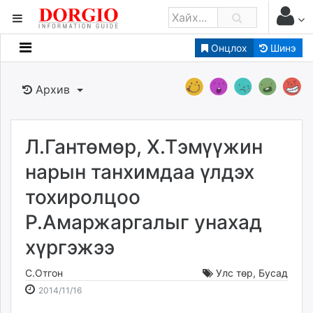
Онцлох
Шинэ
Мэдээллийн
Зар мэдээллийн
Архив
Банк санхүү
Бизнес ААН
Төрийн
Л.Гантөмөр, Х.Тэмүүжин
Нийслэлийн
нарын танхимдаа үлдэх
тохиролцоо
dorgio.mn
Р.Амаржаргалыг унахад
Gogo.mn
caak.mn
хүргэжээ
news.mn
zindaa.mn
С.Отгон
Улс төр
,
Бусад
2014-
2026-
Baabar.mn
2014/11/16
11-
08-
tovch.mn