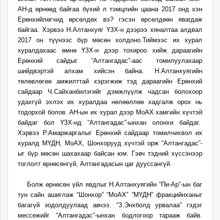
АН-д өрнөөд байгаа бүхий л тэмцлийн цаана 2017 онд хэн
Ерөнхийлөгчид өрсөлдөх вэ? гэсэн өрсөлдөөн явагдаж
байгаа. Хэрвээ Н.Алтанхуяг ҮЗХ-н дээрээ хяналтаа алдвал
2017 он түүнээс бүр мөсөн холдоно.Тиймээс их хурал
хуралдахаас өмнө ҮЗХ-н дээр тохироо хийж дараагийн
Ерөнхий сайдыг “Алтангадас”-аас томилуулахаар
шийдвэртэй алхам хийсэн байна. Н.Алтанхуягийн
төлөвлөгөө амжилттай хэрэгжиж тэд дараагийн Ерөнхий
сайдаар Ч.Сайханбилэгийг дэмжлүүлж чадсан болохоор
удахгүй эхлэх их хуралдаа нөлөөллөө хадгалж орох нь
тодорхой болов. АН-ын их хурал дээр МоАХ хамгийн хүчтэй
байдаг бол ҮЗХ-нд “Алтангадас”-ынхан олонхи байдаг.
Хэрвээ Р.Амаржаргалыг Ерөнхий сайдаар томилчихвол их
хуралд МҮДН, МоАХ, Шонхорууд хүчтэй орж “Алтангадас”-
ыг бүр мөсөн шахахаар байсан юм. Гэвч тэдний хүссэнээр
тоглолт өрнөсөнгүй, Алтангадасын цаг дууссангүй.
Болж өрнөсөн үйл явдлыг Н.Алтанхуягийн “Пи-Ар”-ын баг
тун сайн ашиглаж “Шонхор” “МоАХ” ”МҮДН” фракцийнханыг
багагүй зодолдуулаад авчээ. “З.Энхболд урвалаа” гэдэг
мессежийг “Алтангадас”-ынхан бодлогоор тарааж байв.