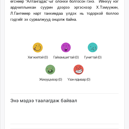
өгснөөр “Алтангадас”-ыг олонхи болгосон гэнэ. Ийнхүү нэг
ардчиллынхан суурин дээрээ эргэснээр Х.Тэмүүжин,
Л.Гантөмөр нарт танхимдаа үлдэх нь тодорхой боллоо
гэдгийг эх сурвалжууд онцолж байна.
Хөгжилтэй (
0
)
Гайхамшигтай (
0
)
Гунигтай (
0
)
Жихүүцмээр (
0
)
Үзэн ядмаар (
0
)
Энэ мэдээ таалагдаж байвал