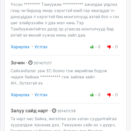
Үхсэн ******** Тэмүүжин ********** ажилдаа үлдлээ
гээд чи бидэнд ямар хэрэгтэй юмб.тэр явалддаг п-
данууддаа л хэрэгтэй биз.монголчууд азтай бол ч гэх
шиг элийрэхийм л даа мал чинь.Тэр
Тэмбүүжинтэйгээ далд ор.угаасаа монголчууд бид
азтай за өмхий хужаа минь зайл даа.
·
Хариулах
Устгах
-
0
-
0
Зочин ·
2014/11/17
Сайханбалаг үаж ЕС болно гэж өөрийгөө бодож
чадаж байнаа ********** гэж зайлаа зайл
АН...бүтэхгүй ээ
·
Хариулах
Устгах
-
0
-
0
Залуу сайд нарт ·
2014/11/18
Та нарт нас байна, ингэтлээ үхэн хатан суудалтайгаа
зууралдаж яаханав дээ. Тэмүүжин сайн ах ч дүүрч,
Гантөмрөө чи болиоч эээ, болииш дээ бандиа.