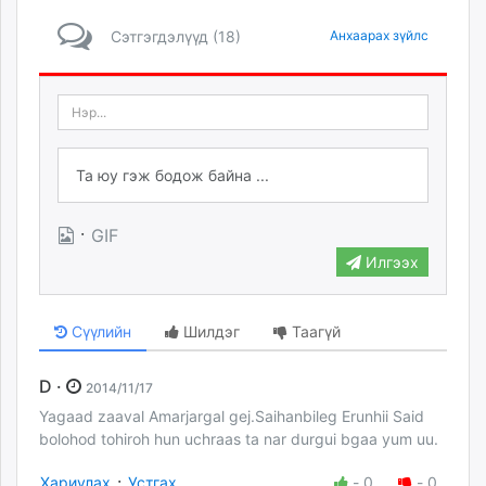
Сэтгэгдэлүүд (18)
Анхаарах зүйлс
·
GIF
Илгээх
Сүүлийн
Шилдэг
Таагүй
D ·
2014/11/17
Yagaad zaaval Amarjargal gej.Saihanbileg Erunhii Said
bolohod tohiroh hun uchraas ta nar durgui bgaa yum uu.
·
Хариулах
Устгах
-
0
-
0