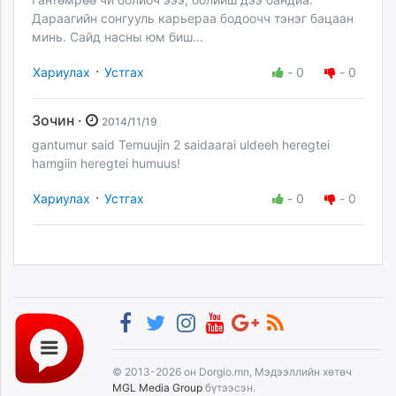
Дараагийн сонгууль карьераа бодоочч тэнэг бацаан
минь. Сайд насны юм биш...
·
Хариулах
Устгах
-
0
-
0
Зочин ·
2014/11/19
gantumur said Temuujin 2 saidaarai uldeeh heregtei
hamgiin heregtei humuus!
·
Хариулах
Устгах
-
0
-
0
© 2013-2026 он Dorgio.mn, Мэдээллийн хөтөч
MGL Media Group
бүтээсэн.