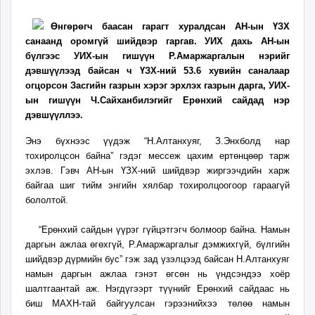
16
07
ikon.mn
17:30:20
09:35:16
Өнгөрөгч баасан гарагт хуралдсан АН-ын ҮЗХ
mnb.mn
санаанд оромгүй шийдвэр гаргав. УИХ дахь АН-ын
Livetv.mn
бүлгээс УИХ-ын гишүүн Р.Амаржаргалын нэрийг
Eguur.mn
дэвшүүлээд байсан ч ҮЗХ-ний 53.6 хувийн саналаар
24tsag.mn
огцорсон Засгийн газрын хэрэг эрхлэх газрын дарга, УИХ-
shuud.mn
ын гишүүн Ч.Сайханбилэгийг Ерөнхий сайдад нэр
дэвшүүллээ.
eagle.mn
ergelt.mn
Энэ бүхнээс үүдэж “Н.Алтанхуяг, З.Энхболд нар
zarig.mn
тохиролцсон байна” гэдэг мессеж цахим ертөнцөөр тарж
today.mn
эхлэв. Гэвч АН-ын ҮЗХ-ний шийдвэр жиргээчдийн харж
байгаа шиг тийм энгийн хялбар тохиролцоогоор гараагүй
zuv.mn
бололтой.
mminfo.mn
ugluu.mn
“Ерөнхий сайдын үүрэг гүйцэтгэгч болмоор байна. Намын
urlag.mn
даргын ажлаа өгөхгүй, Р.Амаржаргалыг дэмжихгүй, бүлгийн
unen.mn
шийдвэр дүрмийн бус” гэж зад үзэлцээд байсан Н.Алтанхуяг
asu.mn
намын даргын ажлаа гэнэт өгсөн нь үндсэндээ хоёр
шалтгаантай аж. Нэгдүгээрт түүнийг Ерөнхий сайдаас нь
shudarga.mn
биш МАХН-тай байгуулсан гэрээнийхээ төлөө намын
shuurhai.mn