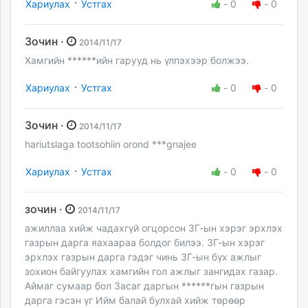
·
Хариулах
Устгах
-
0
-
0
Зочин ·
2014/11/17
Хамгийн ******ийн гарууд нь үлпэхээр болжээ.
·
Хариулах
Устгах
-
0
-
0
Зочин ·
2014/11/17
hariutslaga tootsohiin orond ***gnajee
·
Хариулах
Устгах
-
0
-
0
зочин ·
2014/11/17
ажиллаа хийж чадахгүй огцорсон ЗГ-ын хэрэг эрхлэх
газрын дарга яахаараа болдог билээ. ЗГ-ын хэрэг
эрхлэх газрын дарга гэдэг чинь ЗГ-ын бүх ажлыг
зохион байгуулах хамгийн гол ажлыг зангидах газар.
Аймаг сумаар бол Засаг даргын ******гын газрын
дарга гэсэн үг Ийм балай булхай хийж төрөөр