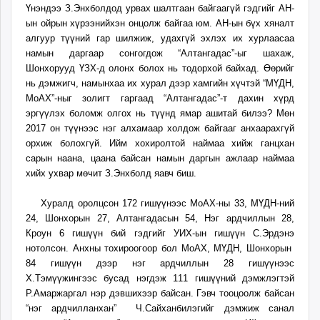
Үнэндээ З.Энхболдод урвах шалтгаан байгаагүй гэдгийг АН-
ын ойрын хүрээнийхэн онцолж байгаа юм. АН-ын бүх хяналт
алгуур түүний гар шилжиж, удахгүй эхлэх их хурлаасаа
намын даргаар сонгогдож “Алтангадас”-ыг шахаж,
Шонхорууд ҮЗХ-д олонх болох нь тодорхой байхад. Өөрийг
нь дэмжигч, намынхаа их хурал дээр хамгийн хүчтэй “МҮДН,
МоАХ”-ныг золигт гаргаад “Алтангадас”-т дахин хүрд
эргүүлэх боломж олгох нь түүнд ямар ашитай билээ? Мөн
2017 он түүнээс нэг алхамаар холдож байгааг анхаарахгүй
орхиж болохгүй. Ийм хохиролтой наймаа хийж ганцхан
сарын наана, цаана байсан намын даргын ажлаар наймаа
хийх ухвар мөчит З.Энхболд яавч биш.
Хуралд оролцсон 172 гишүүнээс МоАХ-ны 33, МҮДН-ний
24, Шонхорын 27, Алтангадасын 54, Нэг ардчиллын 28,
Кроун 6 гишүүн бий гэдгийг УИХ-ын гишүүн С.Эрдэнэ
нотолсон. Анхны тохироогоор бол МоАХ, МҮДН, Шонхорын
84 гишүүн дээр нэг ардчиллын 28 гишүүнээс
Х.Тэмүүжингээс бусад нэгдэж 111 гишүүний дэмжлэгтэй
Р.Амаржаргал нэр дэвшихээр байсан. Гэвч тооцоолж байсан
“нэг ардчилланхан” Ч.Сайханбилэгийг дэмжиж санал