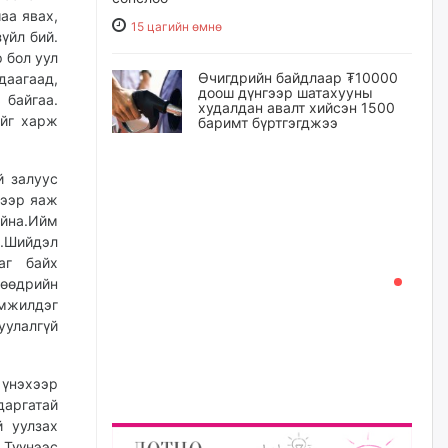
аа явах,
15 цагийн өмнө
үйл бий.
р бол уул
Өчигдрийн байдлаар ₮10000
даагаад,
доош дүнгээр шатахууны
 байгаа.
худалдан авалт хийсэн 1500
ийг харж
баримт бүртгэгджээ
15 цагийн өмнө
й залуус
хээр яаж
Шатахуун олголтыг 50,000
төгрөгөөр хязгаарласныг
айна.Ийм
нэмэгдүүлж 100,000 төгрөгт
й.Шийдэл
хүргэхээр судалж байгаа
аг байх
15 цагийн өмнө
өөдрийн
үмжилдэг
уулалгүй
Ц.Сандаг-Очир: COP17 ба
COP31 хурлын уялдаа нь
Риогийн гурван конвенцын
нэгдсэн хэрэгжилтийг ахиулах
 үнэхээр
чухал алхам болно
даргатай
16 цагийн өмнө
й уулзах
 Түүнээс