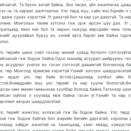
айгаагүй. Та бүхэн азтай байна. Энэ төсөл, үйл ажиллагаа цааш
сэх нь та нараас шалтгаална. Улс төрд муу, сайн янз бүрийн л з
г дааж сурах хэрэгтэй. Үг даахгүй бол та нар уул даахгүй. Та на
ргөнө. Монголын төлөө зүтгэнэ гэж орж ирсэн шүү дээ. Үг 
уралцаад явах юм бол та нарын хажууд өөрсдийн чинь толь
энийг дуурайвал буруу вэ, хэний арга барил зөв байна гэдг
олно.
лс төрийн шинэ соёл гэхээр миний хувьд бүтээлч сэтгэхүйтэ
айгаасай гэж бодож байна.Одоо манайд асуудал шийдүүлэх гэ
нэ асуудлыг унагах вэ гэсэн сэтгэхүй давамгай болчихоод б
лс төр Монголд ерөөсөө хэрэггүй.Үүнийг зогсоох шаардлагата
вч ирдэг улс төр байх ёстой.Цаашлаад хэлбэл ийм б
стой.Өнөөдрийн муу улс төрийг та нар хуулж болохгүй.Өн
арсан нам өмнөх намынхаа хуулбар болоод байна.Тэгэхээр шү
айсан зүйлээ л хуулаад явж байна гэсэн үг.Үүнийг та нар х
өрчлөлт авчрах шаардлагатай.
лс төрийг жижгээс эхлээсэй гэж би бодож байна. Улс төрд
ръё гэж бодож байгаа бол жирийн багийн даргатай, хорооны 
улзаад хийдэг ажилтай нь танилцаад, хамт яваад, хүмүүстэ
эрэгтэй. Ингэж жижгээс эхэлж байж юм олж мэднэ, мэдэрнэ.