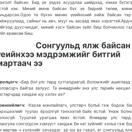
онголт байсан. Бид үе үедээ асуудлаа шийдээд, юмаа бүтэг
стой юм. Миний өмнө байсан бүх үе бидний төлөө, мини
мьдарсан.Одоо та бүхэн өмнөх үеийнхний хийж байсан тэр
айжруулаад, сайныг нь авч, мууг нь засаад явах хэрэгтэй.Ардч
ийгээд дуусчихдаг, миний хүсч байсан зүйл биш болчихлоо гэ
үйл ерөөсөө биш.
Сонгуульд ялж байсан 
үеийнхээ мэдрэмжийг битгий
мартаач ээ
ролцогч: -
Бид бол улс төрд хутгалдаагүй, боломжийг ашиглаад 
оловсорч байгаа залуус. Та өнөөдрийн энэ улс төрийн нөхцөл
лстөрчдөд хандаж юу хэлэх вэ?
рөнхийлөгч:
-Хэрэв манлайлагч, улстөрч болъё гэж бодож ба
эрхшээлийг туулах ёроолгүй тэнхээтэй байх ёстой. Унаж болн
олохгүй. Тууштай урагшаа явах ёстой. Өнөөдөр улс төрд 
лангуяа сонгогдсон хүмүүст хандаж би нэг зүйлийг хэлье гэж бо
и өөртөө ч хэлэхийг хичээдэг. эр юу вэ гэвэл, яг сонгуульд ял