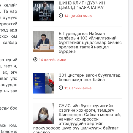
ШИНЭ КЛИП: ДУУЧИН
н хөлийг
Д.БОЛД "БАЯРЛАЛАА"
. Та нар
14 цагийн өмнө
а хүмүүс
ирхохгүй
гээд ард
Б.Пүрэвдагва: Найман
ирхох юм
салбарын 103 үйлчилгээний
н хэлбэр
бүртгэлийг цуцалснаар бизнес
эрхлэхэд таатай нөхцөл
бүрдэнэ
ол хүний
14 цагийн өмнө
 гэрт ч,
 ах, эгч
301 цистерн вагон буулгалтад
авал улс
болон замд явж байна
асуудал
15 цагийн өмнө
р нь зөв
СУИС-ийн бүлэг хүчингийн
дсан бол
хэргийн хохирогч, тэмцэгч
Шинэцэцэг: Сайхан мэдээтэй,
намайг хохироосон
этгээдүүдийн хэргийг
омж юм.
прокуророос шүүх рүү шилжүүлж байгааг
 боломж
сонслоо