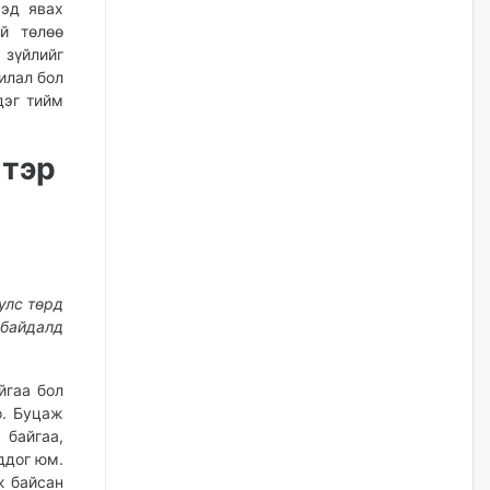
нийлүүлэх ажлыг сэргээх
ээд явах
ёстой
й төлөө
өчигдѳр
 зүйлийг
илал бол
дэг тийм
Худалдагч Н.Амарзаяа:
Дэлгүүрийн 32 хуудастай
өрийн дэвтэр долоо хоногт л
дүүрдэг
тэр
өчигдѳр
АИ-92 шатахууны нийлүүлэлт
тасралтгүй үргэлжилж байна
өчигдѳр
улс төрд
 байдалд
I ангийн цахим бүртгэл энэ
сарын 17-ноос эхэлнэ
йгаа бол
өчигдѳр
о. Буцаж
байгаа,
ддог юм.
Үндсэн хууль зөрчсөн
ж байсан
Х.Булгантуяа, үндэсний эв