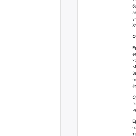
б
а
ү
Х
О
Е
ө
х
М
Э
ө
ё
О
я
ч
Е
б
т