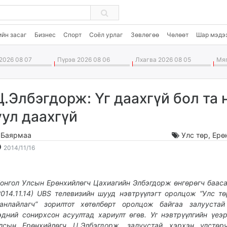
ийн засаг
Бизнес
Спорт
Соёл урлаг
Зөвлөгөө
Чөлөөт
Шар мэдэ
2026 08 07
Пүрэв 2026 08 06
Лхагва 2026 08 05
Мяг
Ц.Элбэгдорж: Үг даахгүй бол та 
уул даахгүй
.Баярмаа
Улс төр
,
Ерө
2014-
2026-
2014/11/16
11-
08-
16
08
18:25:54
03:43:01
онгол Улсын Ерөнхийлөгч Цахиагийн Элбэгдорж өнгөрөгч бааса
2014.11.14) UBS телевизийн шууд нэвтрүүлэгт оролцож “Улс т
анлайлагч” зорилтот хөтөлбөрт оролцож байгаа залуустай
эдний сонирхсон асуултад хариулт өгөв. Уг нэвтрүүлгийн үеэ
лсын Ерөнхийлөгч Ц.Элбэгдорж, залуустай хэрхэн улстөрч