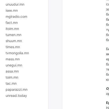
с
unuudur.mn
з
isee.mn
б
mglradio.com
б
fact.mn
б
itoim.mn
т
tumen.mn
б
б
shuum.mn
times.mn
Б
tvmongolia.mn
ө
mass.mn
е
б
unegui.mn
т
assa.mn
б
toim.mn
ю
tac.mn
О
paparazzi.mn
о
unread.today
Е
Н