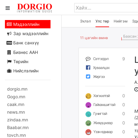
Эхлэл
Улс төр
Нийгэм
Эд
Мэдээллийн
Зар мэдээллийн
Баасан 
11 цагийн өмнө
Банк санхүү
Бизнес ААН
9
Сэтгэгдэл
Төрийн
Хуваалцах
Нийслэлийн
Жиргээ
А
dorgio.mn
0
Хөгжилтэй
Gogo.mn
caak.mn
0
Гайхамшигтай
М
news.mn
0
Гунигтай
(
zindaa.mn
0
Жихүүцмээр
м
Baabar.mn
т
0
Үзэн ядмаар
tovch.mn
У