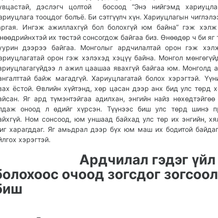
увцастай, дэслэгч цолтой босоод “Энэ нийгэмд хариуцлаг
ариуцлага тооцдог болъё. Би сэтгүүлч хүн. Хариуцлагын чиглэлэ
аргая. Ингэж ажиллахгүй бол болохгүй юм байна” гэж хэлж
нөөдрийнхтэй их төстэй сонсогдож байгаа биз. Өнөөдөр ч би яг 
уурин дээрээ байгаа. Монголыг ардчилалтай орон гэж хэл
ариуцлагатай орон гэж хэлэхэд хэцүү байна. Монгол мөнгөгүй
ариуцлагагүйдээ л ажил цаашаа явахгүй байгаа юм. Монголд 
ангалттай байж магадгүй. Хариуцлагатай болох хэрэгтэй. Үүн
вах ёстой. Өвлийн хүйтэнд, хөр цасан дээр анх бид улс төрд 
айсан. Яг ард түмэнтэйгаа адилхан, энгийн найз нөхөдтэйгөө
лдаж оноод л өдийг хүрсэн. Түүнээс биш улс төрд шинэ п
айхгүй. Ном сонсоод, юм уншаад байхад улс төр их энгийн, х
иг харагддаг. Яг амьдрал дээр бүх юм маш их бодитой байдаг
йлгох хэрэгтэй.
Ардчилал гэдэг үйл 
болохоос очоод зогсдог
зогсоол
биш