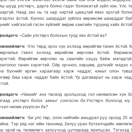
иш шууд улстөрч, дарга болно гэдэг боломжгүй зүйл юм. Улс т
маргүй. Наад зах нь та нар хиртэй цамцтай явах эрхгүй болн
лгэрлэх ёстой. Хүнээс шаарддаг зүйлээ өөрөөсөө шаарддаг бай
үнийг хийгээсэй гэсэн зүйлийг өөрөө хамгийн түрүүнд хийх ёстой
ролцогч:
-
Сайн улстөрч болохын тулд яах ёстой вэ?
рөнхийлөгч:
-Улс төрд орох хүн эхлээд өөрийгөө таних ёстой. 
өөрчилье гэвэл эхлээд өөрийгөө өөрчлөх ёстой. Өөрөөсө
эрэгтэй. Өөрийгөө өөрчлөх нь хамгийн хэцүү байж магадгүй
онголоо таних хэрэгтэй. Ойр орчноо, хөршөө, дэлхийг мэдэх х
нэ бүхнийг өргөн хараагаар харж чаддаг, юмыг олон түвш
нгөөр биш харж чаддаг байх ёстой. Үр дагаварыг нь харж чад
стой.
ролцогч:
-
Намайг энэ төсөлд оролцоход гол нөлөөлсөн хүн бо
агаад улстөрч болох замыг сонгосон бэ.Улстөрч болоход юу
ухал нөлөө үзүүлсэн бэ?
рөнхийлөгч:
-Би улс төр, олон нийтийн амьдрал руу ороод 25 
айна. Тэр үед нэг ийм танхимд Залуу уран бүтээлчдийн зөвлөгө
эр орой нь төлөөлөгч залуучууд цуглараад ярилцсан. Тэгэхэд 