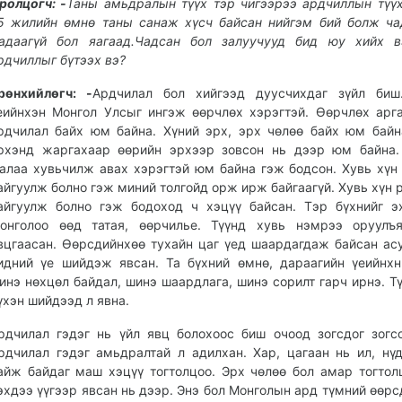
ролцогч: -
Таны амьдралын түүх тэр чигээрээ ардчиллын түүх
5 жилийн өмнө таны санаж хүсч байсан нийгэм бий болж ча
адаагүй бол яагаад.Чадсан бол залуучууд бид юу хийх в
рдчиллыг бүтээх вэ?
рөнхийлөгч: -
Ардчилал бол хийгээд дуусчихдаг зүйл биш
еийнхэн Монгол Улсыг ингэж өөрчлөх хэрэгтэй. Өөрчлөх арг
рдчилал байх юм байна. Хүний эрх, эрх чөлөө байх юм байн
рхэнд жаргахаар өөрийн эрхээр зовсон нь дээр юм байна.
алаа хувьчилж авах хэрэгтэй юм байна гэж бодсон. Хувь хүн
айгуулж болно гэж миний толгойд орж ирж байгаагүй. Хувь хүн 
айгуулж болно гэж бодоход ч хэцүү байсан. Тэр бүхнийг э
онголоо өөд татая, өөрчилье. Түүнд хувь нэмрээ оруулъ
вцгаасан. Өөрсдийнхөө тухайн цаг үед шаардагдаж байсан ас
идний үе шийдэж явсан. Та бүхний өмнө, дараагийн үеийнх
инэ нөхцөл байдал, шинэ шаардлага, шинэ сорилт гарч ирнэ. Тү
үхэн шийдээд л явна.
рдчилал гэдэг нь үйл явц болохоос биш очоод зогсдог зогс
рдчилал гэдэг амьдралтай л адилхан. Хар, цагаан нь ил, нү
айж байдаг маш хэцүү тогтолцоо. Эрх чөлөө бол амар тогтол
эхдээ үүгээр явсан нь дээр. Энэ бол Монголын ард түмний өөрс