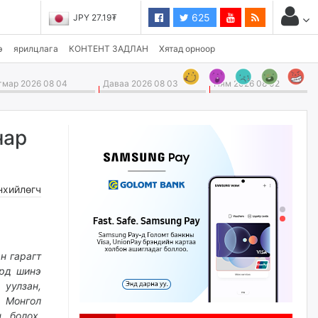
625
JPY 27.19₮
э
ярилцлага
КОНТЕНТ ЗАДЛАН
Хятад орноор
мар 2026 08 04
Даваа 2026 08 03
Ням 2026 08 02
нар
нхийлөгч
н гарагт
өрд шинэ
 уулзан,
р Монгол
 болох,