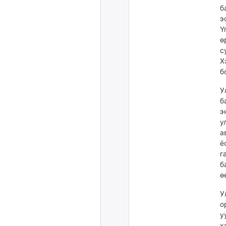
б
э
Ү
ө
с
Х
б
У
б
э
у
а
ё
г
б
ө
У
о
у
х