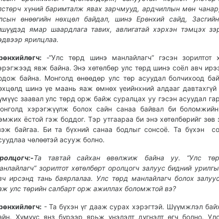
лстөрч хүний баримталж явах зарчмууд, ардчиллын мөн чанар
лсын өнөөгийн нөхцөл байдал, шинэ Ерөнхий сайд, Засгий
ишүүдэд ямар шаардлага тавих, авлигатай хэрхэн тэмцэх зэ
эдвээр ярилцлаа.
рөнхийлөгч:
-“Улс төрд шинэ манлайлагч” гэсэн зорилтот 
эрэгжээд явж байна. Энэ хөтөлбөр улс төрд шинэ соёл авч ирэ
одож байна. Монголд өнөөдөр улс төр асуудал болчихоод ба
өхцөлд шинэ үе маань яаж өмнөх үеийнхний алдааг давтахгүй 
үмүүс заавал улс төрд орж байж суралцах уу гэсэн асуудал гар
онголд хэрэгжүүлж болох сайн санаа байвал би боломжийн
эмжих ёстой гэж боддог. Тэр утгаараа би энэ хөтөлбөрийг зөв 
зэж байгаа. Би та бүхний санаа бодлыг сонсоё. Та бүхэн с
суудлаа чөлөөтэй асууж болно.
ролцогч:-
Та тавтай сайхан өвөлжиж байна уу. “Улс тө
анлайлагч” зорилтот хөтөлбөрт оролцогч залуус бидний урилгы
вч ирсэнд тань баярлалаа. Улс төрд манлайлагч болох залуу
аж улс төрийн салбарт орж ажиллах боломжтой вэ?
рөнхийлөгч:
- Та бүхэн үг дааж сурах хэрэгтэй. Шүүмжлэл бай
айн. Хүмүүс янз бүрээр ярьж үнэлэлт дүгнэлт өгч болно. Ул