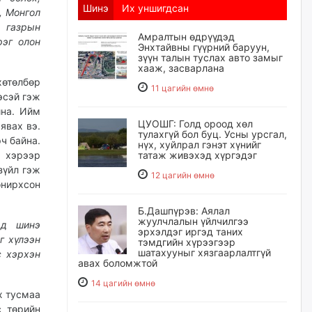
Шинэ
Их уншигдсан
, Монгол
н газрын
Амралтын өдрүүдэд
рэг олон
Энхтайвны гүүрний баруун,
зүүн талын туслах авто замыг
хааж, засварлана
хөтөлбөр
11 цагийн өмнө
эсэй гэж
йна. Ийм
ЦУОШГ: Голд ороод хөл
явах вэ.
тулахгүй бол буц. Усны урсгал,
ч байна.
нүх, хуйлрал гэнэт хүнийг
 хэрээр
татаж живэхэд хүргэдэг
зүйл гэж
12 цагийн өмнө
онирхсон
Б.Дашпүрэв: Аялал
жуулчлалын үйлчилгээ
рд шинэ
эрхэлдэг иргэд таних
г хүлээн
тэмдгийн хүрээгээр
шатахууныг хязгаарлалтгүй
с хэрхэн
авах боломжтой
14 цагийн өмнө
х тусмаа
с төрийн