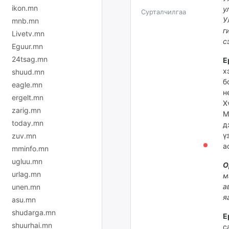
ikon.mn
у
Сурталчилгаа
У
mnb.mn
г
Livetv.mn
с
Eguur.mn
24tsag.mn
Е
х
shuud.mn
б
eagle.mn
н
ergelt.mn
Х
zarig.mn
М
today.mn
д
ү
zuv.mn
а
mminfo.mn
ugluu.mn
О
urlag.mn
м
а
unen.mn
я
asu.mn
shudarga.mn
Е
shuurhai.mn
с