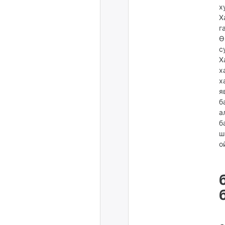
х
Х
г
Ө
с
Х
х
х
я
б
а
б
ш
о