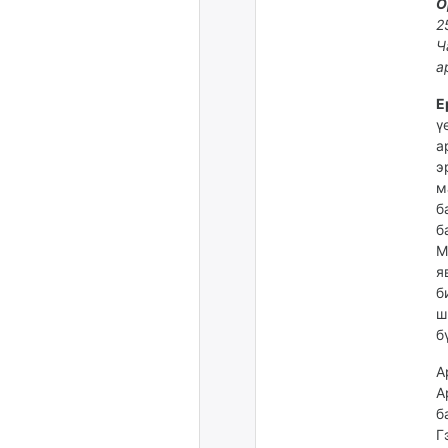
О
2
Ч
а
Е
ү
а
э
м
б
б
М
я
б
ш
б
А
А
б
Г