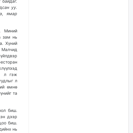
 байдаг.
үйлчилгээний ажилтнуудын
ХАРИЛЦАА хандлагатай
дсан уу.
холбоотой ГОМДОЛ их байгааг
э, ямар
дурдлаа
өчигдѳр
. Миний
а зам нь
Бариста хийх нь залуусын
а. Хүний
дунд яагаад трэнд болов
 Малчид
өчигдѳр
 үйлдвэр
ресторан
хлүүлээд
Өмгөөлөгч Б.Оюунбилэг:
"Урьхан" Б.Чинбат гэж хүн
я л гэж
бизнес хамтрагчаа гүтгэж
уудлыг л
хууль хяналтын байгууллагаар
ний өмнө
шалгуулж, торны цаана
суулгана гэх мэтээр дарамталдаг
үнийг та
өчигдѳр
оол биш.
Д.Амарбаясгалан:
дэн дээр
Шатахууныхаа 97 хувийг нэг
цоо биш.
улсаас авдаг хараат байдлаа
дийнх нь
зогсоож, Арабын орнуудаас