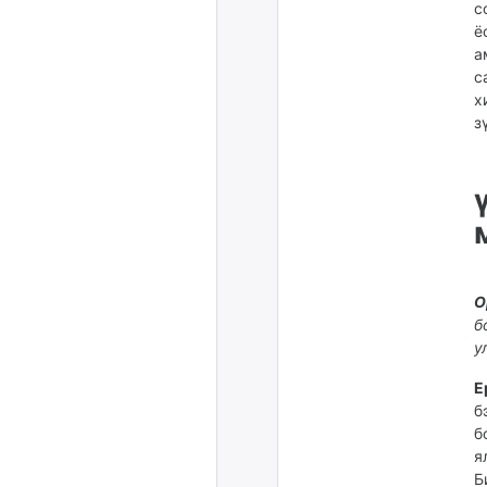
с
ё
а
с
х
з
О
б
у
Е
б
б
я
Б