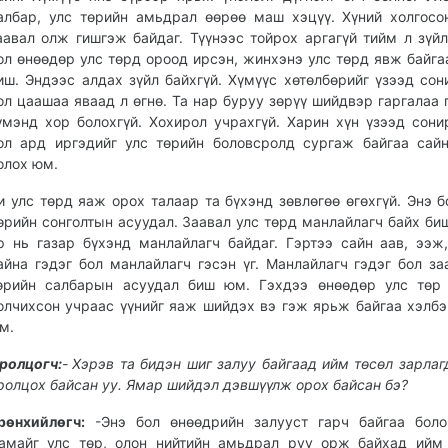
албар, улс төрийн амьдрал өөрөө маш хэцүү. Хүний холгосо
аавал олж гишгэж байдаг. Түүнээс тойрох аргагүй тийм л зүйл
ол өнөөдөр улс төрд ороод ирсэн, жинхэнэ улс төрд явж байга
иш. Эндээс алдах зүйл байхгүй. Хүмүүс хөтөлбөрийг үзээд сон
ол цаашаа яваад л өгнө. Та нар буруу зөрүү шийдвэр гаргалаа 
үмэнд хор болохгүй. Хохирол учрахгүй. Харин хүн үзээд сон
ол ард иргэдийг улс төрийн боловсролд сургаж байгаа сай
олох юм.
и улс төрд яаж орох талаар та бүхэнд зөвлөгөө өгөхгүй. Энэ б
өрийн сонголтын асуудал. Заавал улс төрд манлайлагч байх биш,
р нь газар бүхэнд манлайлагч байдаг. Гэртээ сайн аав, ээж,
айна гэдэг бол манлайлагч гэсэн үг. Манлайлагч гэдэг бол за
өрийн салбарын асуудал биш юм. Гэхдээ өнөөдөр улс төр 
олчихсон учраас үүнийг яаж шийдэх вэ гэж ярьж байгаа хэлбэ
м.
ролцогч:
-
Хэрэв та бидэн шиг залуу байгаад ийм төсөл зарлаг
ролцох байсан уу. Ямар шийдэл дэвшүүлж орох байсан бэ?
рөнхийлөгч:
-Энэ бол өнөөдрийн залууст гарч байгаа бол
амайг улс төр, олон нийтийн амьдрал руу орж байхад ийм