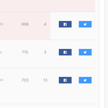
үйлчилгээний ажилтнуудын
ХАРИЛЦАА хандлагатай
холбоотой ГОМДОЛ их байгааг
дурдлаа
өчигдѳр
998
4
03
Бариста хийх нь залуусын
дунд яагаад трэнд болов
өчигдѳр
715
3
ар
Өмгөөлөгч Б.Оюунбилэг:
"Урьхан" Б.Чинбат гэж хүн
бизнес хамтрагчаа гүтгэж
хууль хяналтын байгууллагаар
шалгуулж, торны цаана
суулгана гэх мэтээр дарамталдаг
703
13
03
өчигдѳр
Д.Амарбаясгалан:
Шатахууныхаа 97 хувийг нэг
улсаас авдаг хараат байдлаа
зогсоож, Арабын орнуудаас