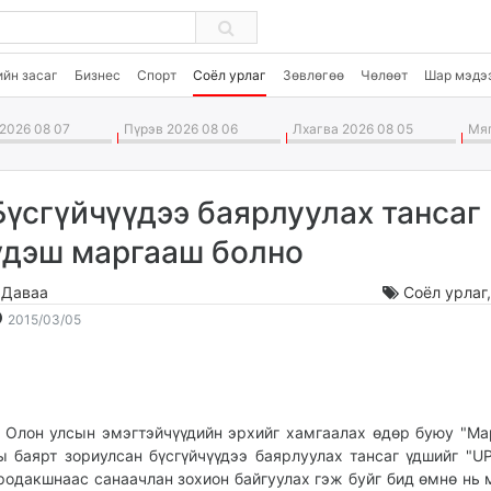
ийн засаг
Бизнес
Спорт
Соёл урлаг
Зөвлөгөө
Чөлөөт
Шар мэдэ
2026 08 07
Пүрэв 2026 08 06
Лхагва 2026 08 05
Мяг
Бүсгүйчүүдээ баярлуулах тансаг
үдэш маргааш болно
.Даваа
Соёл урлаг
2015-
2026-
2015/03/05
03-
08-
05
08
18:21:03
02:41:55
лон улсын эмэгтэйчүүдийн эрхийг хамгаалах өдөр буюу "Ма
ы баярт зориулсан бүсгүйчүүдээ баярлуулах тансаг үдшийг "U
родакшнаас санаачлан зохион байгуулах гэж буйг бид өмнө нь