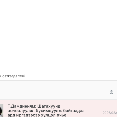
 сэтгэгдэлтэй
Г.Дамдинням: Шатахуунд
оочерлуулж, бухимдуулж байгаадаа
2026/08/
ард иргэдээсээ хүлцэл өчье