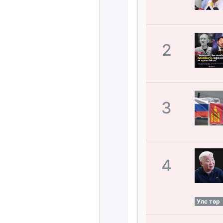
2
3
4
Улс төр