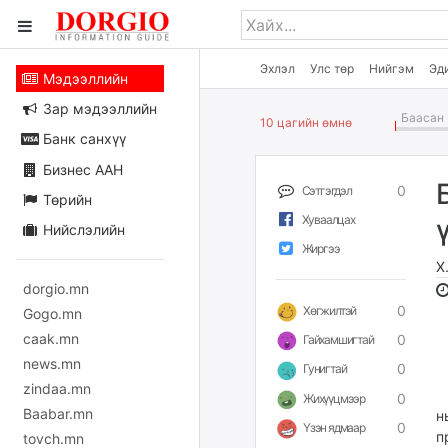
Эхлэл
Улс төр
Нийгэм
Эд
Мэдээллийн
Зар мэдээллийн
Баасан 
10 цагийн өмнө
Банк санхүү
Бизнес ААН
0
Сэтгэгдэл
Төрийн
Хуваалцах
Нийслэлийн
Жиргээ
Х
dorgio.mn
0
Хөгжилтэй
Gogo.mn
caak.mn
0
Гайхамшигтай
news.mn
0
Гунигтай
zindaa.mn
О
0
Жихүүцмээр
Baabar.mn
н
0
Үзэн ядмаар
п
tovch.mn