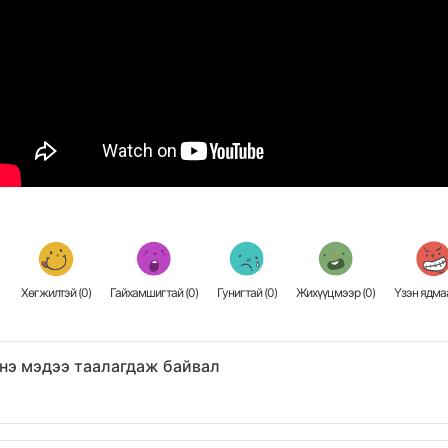
Хөгжилтэй (
0
)
Гайхамшигтай (
0
)
Гунигтай (
0
)
Жихүүцмээр (
0
)
Үзэн ядмаа
нэ мэдээ таалагдаж байвал