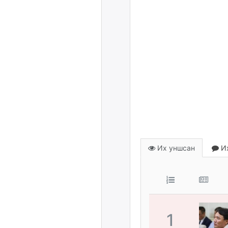
Их уншсан
Их
1