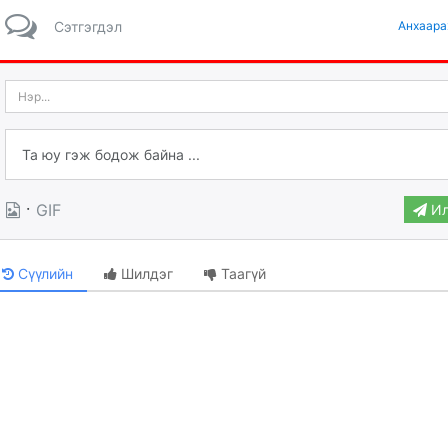
Сэтгэгдэл
Анхаара
·
GIF
Ил
Сүүлийн
Шилдэг
Таагүй