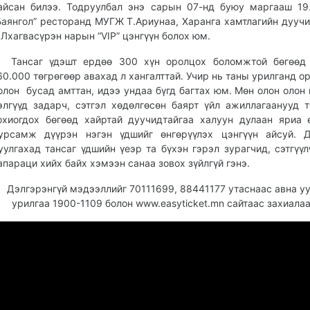
айсан билээ. Тодруулбал энэ сарын 07-нд буюу маргааш 19
Баянгол” ресторанд МУГЖ Т.Ариунаа, Харанга хамтлагийн дууч
.Лхагвасүрэн нарын “VIP” цэнгүүн болох юм.
ансаг үдэшт ердөө 300 хүн оролцох боломжтой бөгөөд 
60.000 төгрөгөөр авахад л хангалттай. Учир нь таны урилганд ор
олон бусад амттан, идээ ундаа бүгд багтах юм. Мөн олон олон 
элгүүд задарч, сэтгэл хөдөлгөсөн баярт үйл ажиллагаанууд 
охиогдох бөгөөд хайртай дуучидтайгаа халуун дулаан яриа 
урсамж дүүрэн нэгэн үдшийг өнгөрүүлэх цэнгүүн айсуй. 
уулгахад тансаг үдшийн үеэр та бүхэн гэрэл зурагчид, сэтгүү
апараци хийх байх хэмээн санаа зовох зүйлгүй гэнэ.
Дэлгэрэнгүй мэдээллийг 70111699, 88441177 утаснаас авна уу
урилгаа 1900-1109 болон www.easyticket.mn сайтаас захиалаа