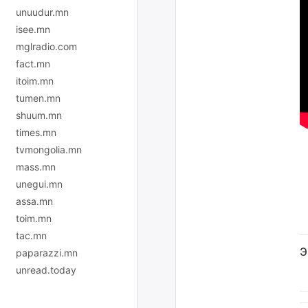
unuudur.mn
isee.mn
mglradio.com
fact.mn
itoim.mn
tumen.mn
shuum.mn
times.mn
tvmongolia.mn
mass.mn
unegui.mn
assa.mn
toim.mn
tac.mn
Э
paparazzi.mn
unread.today