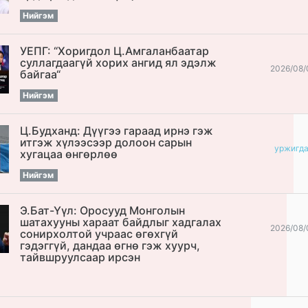
Нийгэм
УЕПГ: “Хоригдол Ц.Амгаланбаатар
cуллагдаагүй хорих ангид ял эдэлж
2026/08/
байгаа“
Нийгэм
Ц.Будханд: Дүүгээ гараад ирнэ гэж
итгэж хүлээсээр долоон сарын
уржигд
хугацаа өнгөрлөө
Нийгэм
Э.Бат-Үүл: Оросууд Монголын
шатахууны хараат байдлыг хадгалах
2026/08/
сонирхолтой учраас өгөхгүй
гэдэггүй, дандаа өгнө гэж хуурч,
тайвшруулсаар ирсэн