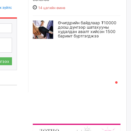
х зүйлс
14 цагийн өмнө
Өчигдрийн байдлаар ₮10000
доош дүнгээр шатахууны
худалдан авалт хийсэн 1500
баримт бүртгэгджээ
14 цагийн өмнө
Шатахуун олголтыг 50,000
гээх
төгрөгөөр хязгаарласныг
нэмэгдүүлж 100,000 төгрөгт
хүргэхээр судалж байгаа
14 цагийн өмнө
Ц.Сандаг-Очир: COP17 ба
COP31 хурлын уялдаа нь
Риогийн гурван конвенцын
нэгдсэн хэрэгжилтийг ахиулах
чухал алхам болно
15 цагийн өмнө