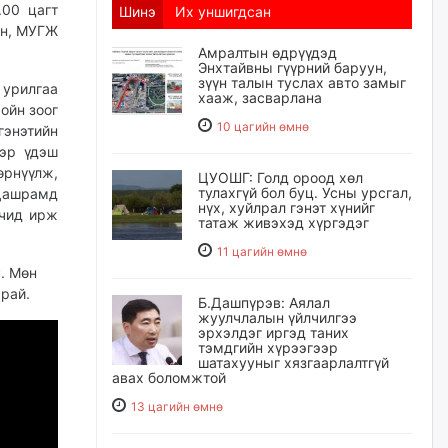
.00 цагт
Шинэ
Их уншигдсан
ин, МУГЖ
Амралтын өдрүүдэд
Энхтайвны гүүрний баруун,
зүүн талын туслах авто замыг
урилгаа
хааж, засварлана
ойн зоог
10 цагийн өмнө
гэнэтийн
тэр үдэш
өрнүүлж,
ЦУОШГ: Голд ороод хөл
тулахгүй бол буц. Усны урсгал,
Дашрамд
нүх, хуйлрал гэнэт хүнийг
лчид ирж
татаж живэхэд хүргэдэг
11 цагийн өмнө
. Мөн
рай.
Б.Дашпүрэв: Аялал
жуулчлалын үйлчилгээ
эрхэлдэг иргэд таних
тэмдгийн хүрээгээр
шатахууныг хязгаарлалтгүй
авах боломжтой
13 цагийн өмнө