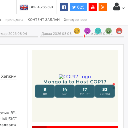
625
GBP 4,265.69₮
USD 3,496.90₮
э
ярилцлага
КОНТЕНТ ЗАДЛАН
Хятад орноор
мар 2026 08 04
Даваа 2026 08 03
Ням 2026 08 02
,
Хөгжим
ртын 8"-
P MUSIC”
 мэдээлж