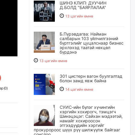
ШИНЭ КЛИП: ДУУЧИН
Д.БОЛД "БАЯРЛАЛАА"
13 цагийн өмнө
Б.Пүрэвдагва: Найман
салбарын 103 үйлчилгээний
бүртгэлийг цуцалснаар бизнес
эрхлэхэд таатай нөхцөл
бүрдэнэ
13 цагийн өмнө
301 цистерн вагон буулгалтад
болон замд явж байна
р (
0
)
14 цагийн өмнө
СУИС-ийн бүлэг хүчингийн
хэргийн хохирогч, тэмцэгч
Шинэцэцэг: Сайхан мэдээтэй,
намайг хохироосон
этгээдүүдийн хэргийг
прокуророос шүүх рүү шилжүүлж байгааг
сонслоо