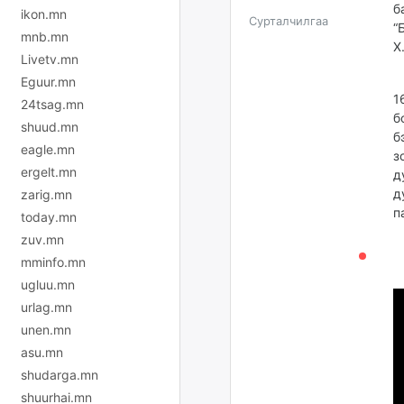
б
ikon.mn
Сурталчилгаа
“
mnb.mn
Х
Livetv.mn
Т
Eguur.mn
1
24tsag.mn
б
shuud.mn
б
eagle.mn
з
ergelt.mn
д
д
zarig.mn
п
today.mn
zuv.mn
mminfo.mn
ugluu.mn
urlag.mn
unen.mn
asu.mn
shudarga.mn
shuurhai.mn