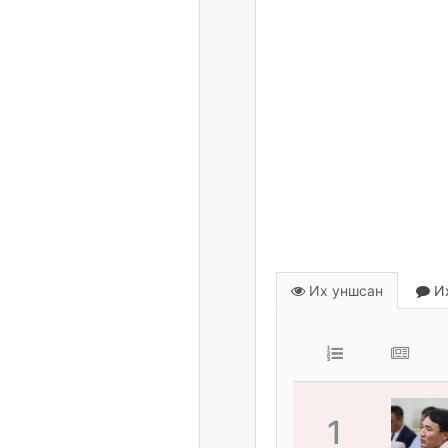
Их уншсан
Их
1