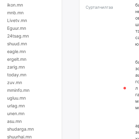
ikon.mn
б
Сурталчилгаа
н
mnb.mn
о
Livetv.mn
ш
Eguur.mn
т
24tsag.mn
с
shuud.mn
ю
eagle.mn
“
ergelt.mn
б
zarig.mn
з
today.mn
а
г
zuv.mn
л
mminfo.mn
г
ugluu.mn
м
urlag.mn
м
unen.mn
Д
asu.mn
а
shudarga.mn
э
shuurhai.mn
х