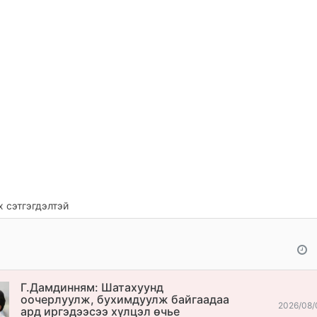
 сэтгэгдэлтэй
Г.Дамдинням: Шатахуунд
оочерлуулж, бухимдуулж байгаадаа
2026/08/
ард иргэдээсээ хүлцэл өчье