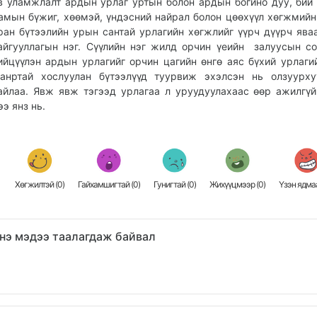
в уламжлалт ардын урлаг уртын болон ардын богино дуу, бий 
амын бүжиг, хөөмэй, үндэсний найрал болон цөөхүүл хөгжмийн
ран бүтээлийн урын сантай урлагийн хөгжлийг үүрч дүүрч ява
айгууллагын нэг. Сүүлийн нэг жилд орчин үеийн залуусын с
ийцүүлэн ардын урлагийг орчин цагийн өнгө аяс бүхий урлаги
анртай хослуулан бүтээлүүд туурвиж эхэлсэн нь олзуурху
айлаа. Явж явж тэгээд урлагаа л уруудуулахаас өөр ажилгү
ээ янз нь.
Хөгжилтэй (
0
)
Гайхамшигтай (
0
)
Гунигтай (
0
)
Жихүүцмээр (
0
)
Үзэн ядмаа
нэ мэдээ таалагдаж байвал