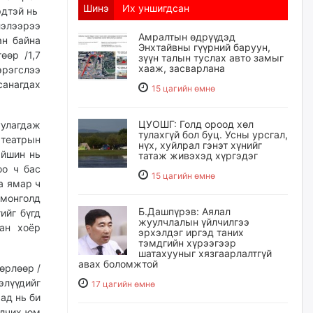
Шинэ
Их уншигдсан
эдтэй нь
лэлээрээ
Амралтын өдрүүдэд
ан байна
Энхтайвны гүүрний баруун,
өөр /1,7
зүүн талын туслах авто замыг
хааж, засварлана
рэгслээ
санагдах
15 цагийн өмнө
ЦУОШГ: Голд ороод хөл
улагдаж
тулахгүй бол буц. Усны урсгал,
театрын
нүх, хуйлрал гэнэт хүнийг
айшин нь
татаж живэхэд хүргэдэг
оо ч бас
15 цагийн өмнө
а ямар ч
 монголд
Б.Дашпүрэв: Аялал
ийг бүгд
жуулчлалын үйлчилгээ
сан хоёр
эрхэлдэг иргэд таних
тэмдгийн хүрээгээр
шатахууныг хязгаарлалтгүй
авах боломжтой
өрлөөр /
элүүдийг
17 цагийн өмнө
ад нь би
олчих юм