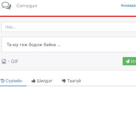
Сэтгэгдэл
Анхаара
·
GIF
Ил
Сүүлийн
Шилдэг
Таагүй