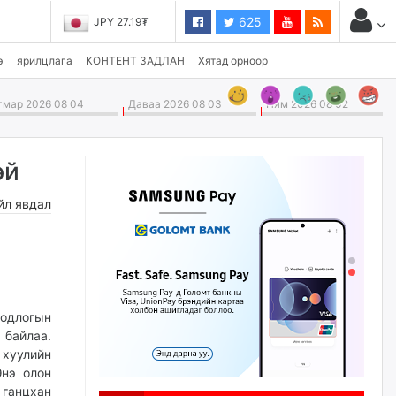
625
JPY 27.19₮
э
ярилцлага
КОНТЕНТ ЗАДЛАН
Хятад орноор
мар 2026 08 04
Даваа 2026 08 03
Ням 2026 08 02
эй
йл явдал
одлогын
 байлаа.
хуулийн
Энэ олон
 ганцхан