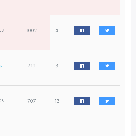
үйлчилгээний ажилтнуудын
ХАРИЛЦАА хандлагатай
холбоотой ГОМДОЛ их байгааг
дурдлаа
өчигдѳр
1002
4
03
Бариста хийх нь залуусын
дунд яагаад трэнд болов
өчигдѳр
719
3
ар
Өмгөөлөгч Б.Оюунбилэг:
"Урьхан" Б.Чинбат гэж хүн
бизнес хамтрагчаа гүтгэж
хууль хяналтын байгууллагаар
шалгуулж, торны цаана
суулгана гэх мэтээр дарамталдаг
707
13
03
өчигдѳр
Д.Амарбаясгалан:
Шатахууныхаа 97 хувийг нэг
улсаас авдаг хараат байдлаа
зогсоож, Арабын орнуудаас