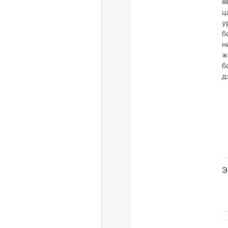
ө
ц
у
б
н
ж
б
д
Э