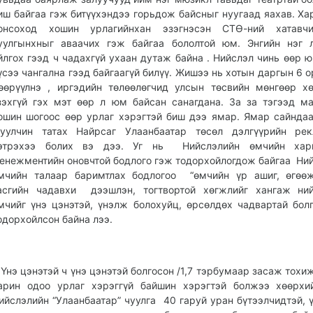
иш байгаа гэж битүүхэндээ горьдож байсныг нуугаад яахав. Ха
онсоход хошин урлагийнхан эзэгнэсэн СТӨ-ний хатавч
уулгынхныг аваачих гэж байгаа бололтой юм. Энгийн нэг 
йлгох гээд ч чадахгүй ухаан дутаж байна . Нийслэл чинь өөр 
үсээ чангална гээд байгаагүй билүү. Жишээ нь хотын даргын 6 о
өөрүүлнэ , иргэдийн төлөөлөгчид улсын төсвийн мөнгөөр х
зэхгүй гэх мэт өөр л юм байсан санагдана. За за тэгээд м
ошин шогоос өөр урлаг хэрэгтэй биш дээ ямар. Ямар сайнда
уулчин татах Найрсаг Улаанбаатар төсөл дэлгүүрийн рек
этрэхээ болих вэ дээ. Уг нь Нийслэлийн өмчийн хар
енежментийн оновчтой бодлого гэж тодорхойлогдож байгаа Ни
мчийн талаар баримтлах бодлогоо “өмчийн үр ашиг, өгөөж
асгийн чадавхи дээшлэн, тогтвортой хөгжлийг хангаж ний
мчийг үнэ цэнэтэй, үнэлж болохуйц, өрсөлдөх чадвартай бол
одорхойлсон байна лээ.
нэ цэнэтэй ч үнэ цэнэтэй болгосон /1,7 тэрбумаар засаж тохиж
арин одоо урлаг хэрэггүй байшин хэрэгтэй болжээ хөөрхи
ийслэлийн “Улаанбаатар” чуулга 40 гаруй уран бүтээлчидтэй, 