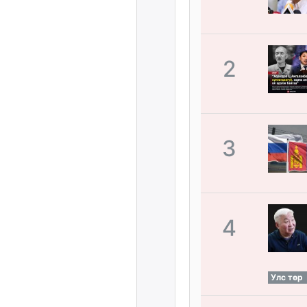
2
3
4
Улс төр