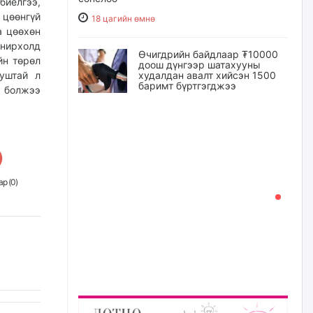
биелгээ,
 цөөнгүй
18 цагийн өмнө
а цөөхөн
онирхолд
Өчигдрийн байдлаар ₮10000
йн төрөл
доош дүнгээр шатахууны
уштай л
худалдан авалт хийсэн 1500
баримт бүртгэгджээ
й болжээ
18 цагийн өмнө
Шатахуун олголтыг 50,000
төгрөгөөр хязгаарласныг
нэмэгдүүлж 100,000 төгрөгт
хүргэхээр судалж байгаа
р (
0
)
19 цагийн өмнө
Ц.Сандаг-Очир: COP17 ба
COP31 хурлын уялдаа нь
Риогийн гурван конвенцын
нэгдсэн хэрэгжилтийг ахиулах
чухал алхам болно
20 цагийн өмнө