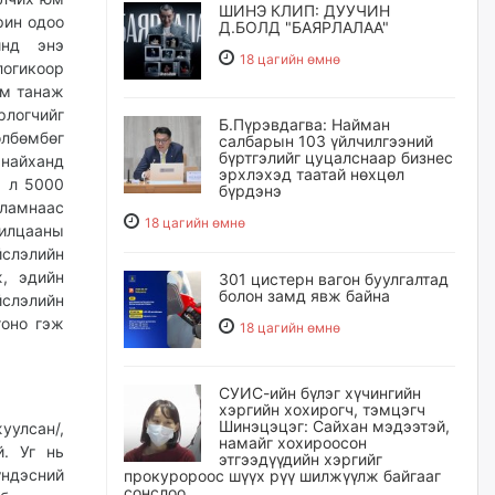
ШИНЭ КЛИП: ДУУЧИН
рин одоо
Д.БОЛД "БАЯРЛАЛАА"
инд энэ
18 цагийн өмнө
логикоор
юм танаж
рлогчийг
Б.Пүрэвдагва: Найман
өлбөмбөг
салбарын 103 үйлчилгээний
бүртгэлийг цуцалснаар бизнес
анайханд
эрхлэхэд таатай нөхцөл
а л 5000
бүрдэнэ
ламнаас
18 цагийн өмнө
илцааны
йслэлийн
, эдийн
301 цистерн вагон буулгалтад
болон замд явж байна
слэлийн
гоно гэж
18 цагийн өмнө
СУИС-ийн бүлэг хүчингийн
хэргийн хохирогч, тэмцэгч
Шинэцэцэг: Сайхан мэдээтэй,
уулсан/,
намайг хохироосон
й. Уг нь
этгээдүүдийн хэргийг
үндэсний
прокуророос шүүх рүү шилжүүлж байгааг
сонслоо