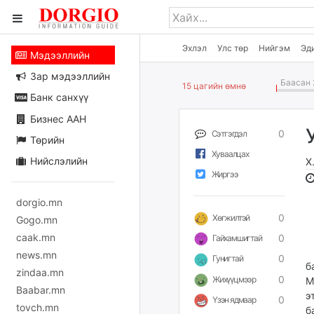
Эхлэл
Улс төр
Нийгэм
Эд
Мэдээллийн
Зар мэдээллийн
Баасан 
15 цагийн өмнө
Банк санхүү
Бизнес ААН
0
Сэтгэгдэл
Төрийн
Хуваалцах
Нийслэлийн
Х
Жиргээ
dorgio.mn
0
Хөгжилтэй
Gogo.mn
caak.mn
0
Гайхамшигтай
С
news.mn
0
Гунигтай
б
zindaa.mn
0
Жихүүцмээр
М
Baabar.mn
э
0
Үзэн ядмаар
tovch.mn
б