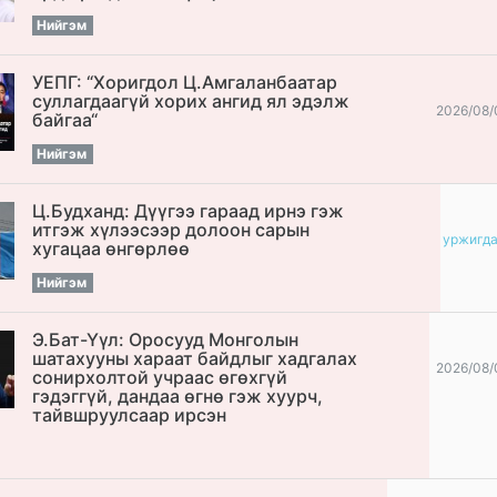
Нийгэм
УЕПГ: “Хоригдол Ц.Амгаланбаатар
cуллагдаагүй хорих ангид ял эдэлж
2026/08/
байгаа“
Нийгэм
Ц.Будханд: Дүүгээ гараад ирнэ гэж
итгэж хүлээсээр долоон сарын
уржигд
хугацаа өнгөрлөө
Нийгэм
Э.Бат-Үүл: Оросууд Монголын
шатахууны хараат байдлыг хадгалах
2026/08/
сонирхолтой учраас өгөхгүй
гэдэггүй, дандаа өгнө гэж хуурч,
тайвшруулсаар ирсэн