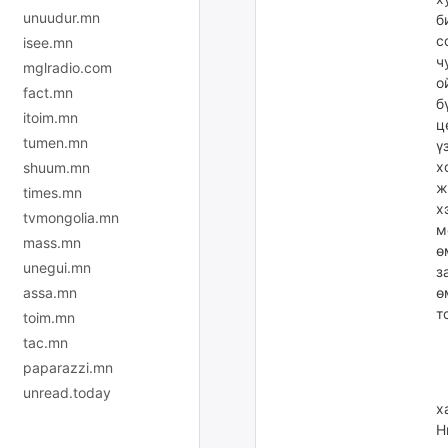
unuudur.mn
б
с
isee.mn
ч
mglradio.com
о
fact.mn
б
itoim.mn
ц
tumen.mn
ү
х
shuum.mn
ж
times.mn
х
tvmongolia.mn
м
mass.mn
ө
unegui.mn
з
assa.mn
ө
т
toim.mn
tac.mn
paparazzi.mn
Ү
unread.today
х
Н