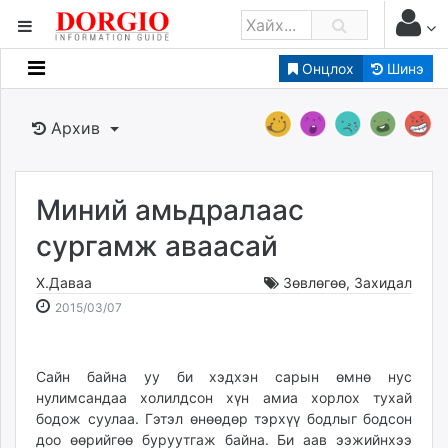
Онцлох
Шинэ
Мэдээллийн
Зар мэдээллийн
Архив
Банк санхүү
Бизнес ААН
Төрийн
Миний амьдралаас
Нийслэлийн
сургамж аваасай
Х.Даваа
Зөвлөгөө
,
Захидал
dorgio.mn
2015-
2026-
2015/03/07
Gogo.mn
03-
08-
caak.mn
07
06
news.mn
00:40:38
22:53:59
Сайн байна уу би хэдхэн сарын өмнө нус
zindaa.mn
нулимсандаа холилдсон хүн амиа хорлох тухай
Baabar.mn
бодож суулаа. Гэтэл өнөөдөр тэрхүү бодлыг бодсон
tovch.mn
доо өөрийгөө буруутгаж байна. Би аав ээжийнхээ