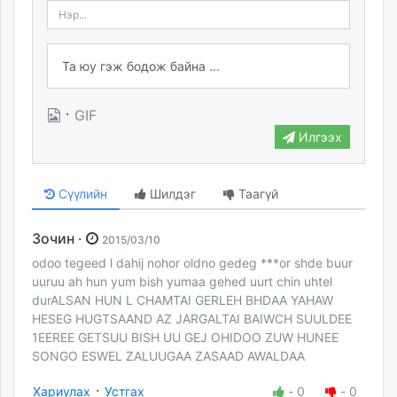
·
GIF
Илгээх
Сүүлийн
Шилдэг
Таагүй
Зочин ·
2015/03/10
odoo tegeed l dahij nohor oldno gedeg ***or shde buur
uuruu ah hun yum bish yumaa gehed uurt chin uhtel
durALSAN HUN L CHAMTAI GERLEH BHDAA YAHAW
HESEG HUGTSAAND AZ JARGALTAI BAIWCH SUULDEE
1EEREE GETSUU BISH UU GEJ OHIDOO ZUW HUNEE
SONGO ESWEL ZALUUGAA ZASAAD AWALDAA
·
Хариулах
Устгах
-
0
-
0