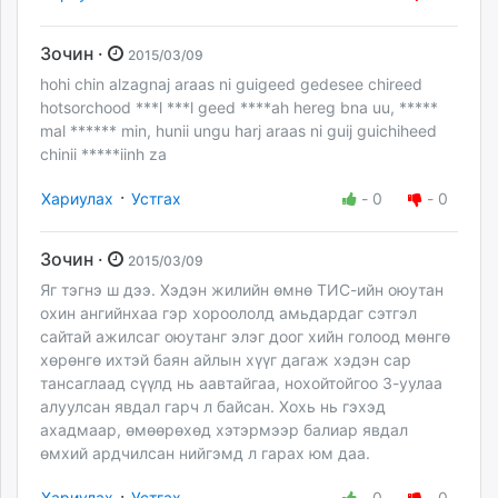
Зочин ·
2015/03/09
hohi chin alzagnaj araas ni guigeed gedesee chireed
hotsorchood ***l ***l geed ****ah hereg bna uu, *****
mal ****** min, hunii ungu harj araas ni guij guichiheed
chinii *****iinh za
·
Хариулах
Устгах
-
0
-
0
Зочин ·
2015/03/09
Яг тэгнэ ш дээ. Хэдэн жилийн өмнө ТИС-ийн оюутан
охин ангийнхаа гэр хороололд амьдардаг сэтгэл
сайтай ажилсаг оюутанг элэг доог хийн голоод мөнгө
хөрөнгө ихтэй баян айлын хүүг дагаж хэдэн сар
тансаглаад сүүлд нь аавтайгаа, нохойтойгоо 3-уулаа
алуулсан явдал гарч л байсан. Хохь нь гэхэд
ахадмаар, өмөөрөхөд хэтэрмээр балиар явдал
өмхий ардчилсан нийгэмд л гарах юм даа.
·
Хариулах
Устгах
-
0
-
0