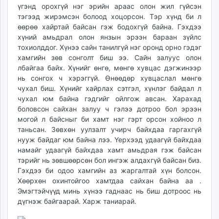
үгэнд орохгүй нэг эрийн араас олон жил гүйсэн
ikon.mn
тэгээд жирэмсэн болоод хоцорсон. Тэр хүнд би л
mnb.mn
өөрөө хайртай байсан гэж бодохгүй байна. Гэхдээ
Livetv.mn
хүний амьдрал олон янзын эрээн бараан зүйлс
Eguur.mn
тохиолддог. Хүнээ сайн танилгүй нэг оронд орно гэдэг
24tsag.mn
хамгийн зөв сонголт биш ээ. Сайн залуус олон
лбайгаа байх. Хүнийг өнгө, мөнгө хувцас дэгжинээр
shuud.mn
нь сонгох ч хэрэггүй. Өнөөдөр хувцаслал мөнгө
eagle.mn
чухал биш. Хүнийг хайрлах сэтгэл, хүнлэг байдал л
ergelt.mn
чухал юм байна гэдгийг ойлгож авсан. Харахад
zarig.mn
боловсон сайхан залуу ч гэлээ дотроо бол эрээн
today.mn
могой л байсныг би хамт нэг гэрт орсон хойноо л
таньсан. Зөвхөн уулзалт учирч байхдаа гаргахгүй
zuv.mn
нууж байдаг юм байна лээ. Үерхээд удаагүй байхдаа
mminfo.mn
намайг удаагүй байхдаа хамт амьдрая гэж байсан
ugluu.mn
тэрийг нь зөвшөөрсөн бол ингэж алдахгүй байсан биз.
urlag.mn
Гэхдээ би одоо хамгийн аз жаргалтай хүн болсон.
unen.mn
Хөөрхөн охинтойгоо хамтдаа сайхан байна аа .
asu.mn
Эмэгтэйчүүд минь хүнээ гаднаас нь биш дотроос нь
дүгнэж байгаарай. Харж таниарай.
shudarga.mn
shuurhai.mn