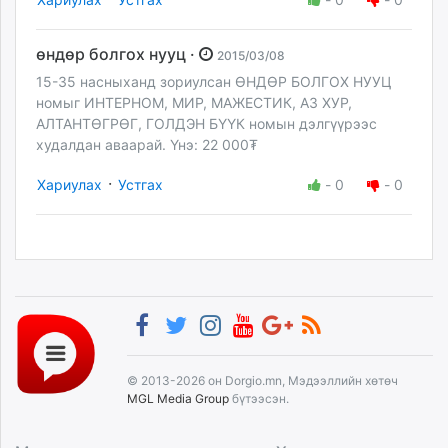
өндөр болгох нууц ·
2015/03/08
15-35 насныханд зориулсан ӨНДӨР БОЛГОХ НУУЦ
номыг ИНТЕРНОМ, МИР, МАЖЕСТИК, АЗ ХУР,
АЛТАНТӨГРӨГ, ГОЛДЭН БҮҮК номын дэлгүүрээс
худалдан аваарай. Үнэ: 22 000₮
·
Хариулах
Устгах
-
0
-
0
© 2013-2026 он Dorgio.mn, Мэдээллийн хөтөч
MGL Media Group
бүтээсэн.