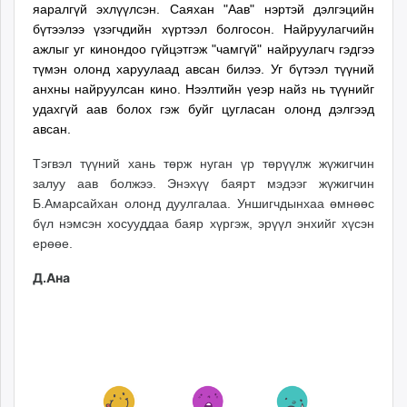
яаралгүй эхлүүлсэн. Саяхан "Аав" нэртэй дэлгэцийн
ikon.mn
бүтээлээ үзэгчдийн хүртээл болгосон. Найруулагчийн
mnb.mn
ажлыг уг кинондоо гүйцэтгэж "чамгүй" найруулагч гэдгээ
Livetv.mn
түмэн олонд харуулаад авсан билээ. Уг бүтээл түүний
Eguur.mn
анхны найруулсан кино. Нээлтийн үеэр найз нь түүнийг
24tsag.mn
удахгүй аав болох гэж буйг цугласан олонд дэлгээд
shuud.mn
авсан.
eagle.mn
Тэгвэл түүний хань төрж нуган үр төрүүлж жүжигчин
ergelt.mn
залуу аав болжээ. Энэхүү баярт мэдээг жүжигчин
zarig.mn
Б.Амарсайхан олонд дуулгалаа. Уншигчдынхаа өмнөөс
today.mn
бүл нэмсэн хосууддаа баяр хүргэж, эрүүл энхийг хүсэн
zuv.mn
ерөөе.
mminfo.mn
Д.Ана
ugluu.mn
urlag.mn
unen.mn
asu.mn
shudarga.mn
shuurhai.mn