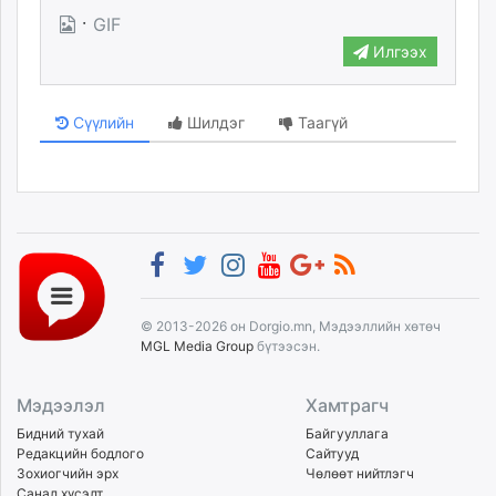
·
GIF
Илгээх
Сүүлийн
Шилдэг
Таагүй
© 2013-2026 он Dorgio.mn, Мэдээллийн хөтөч
MGL Media Group
бүтээсэн.
Мэдээлэл
Хамтрагч
Бидний тухай
Байгууллага
Редакцийн бодлого
Сайтууд
Зохиогчийн эрх
Чөлөөт нийтлэгч
Санал хүсэлт