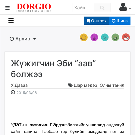
Онцлох
Шинэ
Мэдээллийн
Зар мэдээллийн
Архив
Банк санхүү
Бизнес ААН
Төрийн
Жүжигчин Эби “аав”
Нийслэлийн
болжээ
Х.Даваа
Шар мэдээ
,
Олны танил
dorgio.mn
2015-
2026-
2015/03/08
Gogo.mn
03-
08-
caak.mn
08
08
news.mn
20:35:33
21:26:56
zindaa.mn
Baabar.mn
УДЭТ-ын жүжигчин Г.Эрдэнэбилэгийг уншигчид андахгүй
сайн танина. Тэрбээр гэр бүлийн амьдралд нэг их
tovch.mn