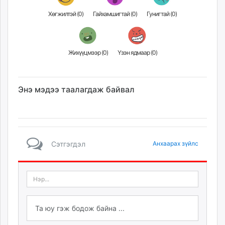
unuudur.mn
Хөгжилтэй (
0
)
Гайхамшигтай (
0
)
Гунигтай (
0
)
isee.mn
mglradio.com
fact.mn
Жихүүцмээр (
0
)
Үзэн ядмаар (
0
)
itoim.mn
tumen.mn
shuum.mn
Энэ мэдээ таалагдаж байвал
times.mn
tvmongolia.mn
mass.mn
unegui.mn
Сэтгэгдэл
Анхаарах зүйлс
assa.mn
toim.mn
tac.mn
paparazzi.mn
unread.today