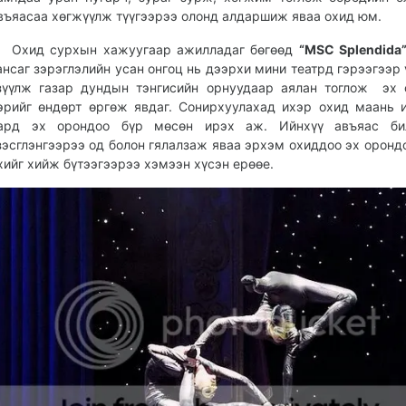
въяасаа хөгжүүлж түүгээрээ олонд алдаршиж яваа охид юм.
хид сурхын хажуугаар ажилладаг бөгөөд
“MSC Splendida
ансаг зэрэглэлийн усан онгоц нь дээрхи мини театрд гэрээгээр 
зүүлж газар дундын тэнгисийн орнуудаар аялан тоглож эх
эрийг өндөрт өргөж явдаг. Сонирхуулахад ихэр охид маань 
ард эх орондоо бүр мөсөн ирэх аж. Ийнхүү авъяас бил
зэсглэнгээрээ од болон гялалзаж яваа эрхэм охиддоо эх оронд
хийг хийж бүтээгээрээ хэмээн хүсэн ерөөе.