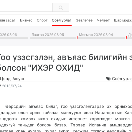
ийн засаг
Бизнес
Спорт
Соёл урлаг
Зөвлөгөө
Чөлөөт
Шар мэдэ
026 08 06
Лхагва 2026 08 05
Мягмар 2026 08 04
Да
Гоо үзэсгэлэн, авъяас билигийн 
болсон "ИХЭР ОХИД"
.Цэнд-Аюуш
Соёл урл
2013-
2026-
2013/07/24
07-
08-
24
07
02:13:09
09:45:03
өрсдийн авъяас билэг, гоо үзэсгэлэнгээрээ эх орныхоо
адаадын олон орны тайзнаа мандуулж яваа Наранцогтын Хан
анддорж хэмээх ихэр охидыг интернет хэрэглэдэг монгол 
ндахгүй таньдаг болсон бизээ. Тэрээр Испанид амьдардаг
амтдаа уран нугарч, зураг зурж, хөгжим тоглож өөрсдийн о