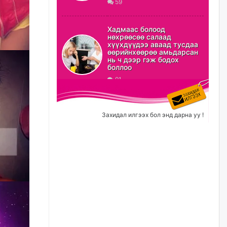
59
ХЗДХ-ын сайд С.Амарсайхан:
Авлигаар авсан хөрөнгийг
Хадмаас болоод
хурааж, нийгмийн сайн
нөхрөөсөө салаад
сайхны хөгжилд зориулах
хүүхдүүдээ аваад тусдаа
бөгөөд үүнийг хэд хэдэн эрх
өөрийнхөөрөө амьдарсан
бүхий байгууллагаас санал авна
нь ч дээр гэж бодох
боллоо
өчигдѳр
91
Шатахууныг олдож байгаа
газраас нь л авч байна. Үнэ
тарифаас илүү хангамж дээр
Захидал илгээх бол энд дарна уу !
анхаарч байна
өчигдѳр
Ц.Будханд: Дүүгээ гараад
ирнэ гэж итгэж хүлээсээр
долоон сарын хугацаа
өнгөрлөө
өчигдѳр
Барилгын салбарын 100