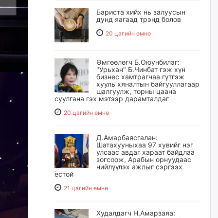
Бариста хийх нь залуусын
дунд яагаад трэнд болов
20 цагийн өмнө
Өмгөөлөгч Б.Оюунбилэг:
"Урьхан" Б.Чинбат гэж хүн
бизнес хамтрагчаа гүтгэж
хууль хяналтын байгууллагаар
шалгуулж, торны цаана
суулгана гэх мэтээр дарамталдаг
20 цагийн өмнө
Д.Амарбаясгалан:
Шатахууныхаа 97 хувийг нэг
улсаас авдаг хараат байдлаа
зогсоож, Арабын орнуудаас
нийлүүлэх ажлыг сэргээх
ёстой
21 цагийн өмнө
Худалдагч Н.Амарзаяа: