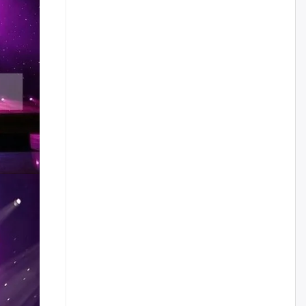
жилийн ойд зориулсан
наадмыг хойшлуулав
өчигдѳр
Монгол Улсад 162 вагон - 9720
тонн АИ-92 орж иржээ
өчигдѳр
Jade Gas: 1.1 тэрбум австрали
долларын санхүүжилтийн
эцсийн гэрээг есдүгээр сард
байгуулбал Тавантолгойн
метан хийн үйлдвэрлэлийн
өрөмдлөгийг 2027 онд эхлүүлнэ
өчигдѳр
Ханын материалд эхний
ээлжийн 6 блок орон сууцны
барилга угсралтын ажил
үргэлжилж байна
өчигдѳр