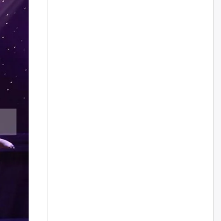
Цагдаагийн дэд хурандаа
Д.Будзаан: Хүүхдийн эсрэг
бэлгийн хүчирхийлэл үйлдвэл
бүх насаар нь хорих ял
оногдуулах хуулийн
зохицуулалттай
өчигдѳр
“Аяллын газрын зураг”-ийн
хэвлэмэл хувилбарыг Голомт
банкны салбараас үнэ
төлбөргүй авах боломжтой
өчигдѳр
ЕБС-ийн захирлын үүргийг түр
орлон гүйцэтгэгч
манаачтайгаа бүлэглэн
эзэмшлийнх нь дансаар заал,
зогсоолын төлбөр ₮121.5
саяыг авчээ
өчигдѳр