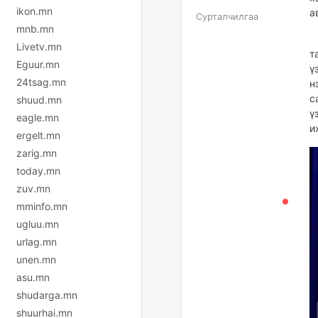
ikon.mn
а
Сурталчилгаа
mnb.mn
О
Livetv.mn
т
Eguur.mn
ү
24tsag.mn
н
с
shuud.mn
ү
eagle.mn
и
ergelt.mn
zarig.mn
today.mn
zuv.mn
mminfo.mn
ugluu.mn
urlag.mn
unen.mn
asu.mn
shudarga.mn
shuurhai.mn