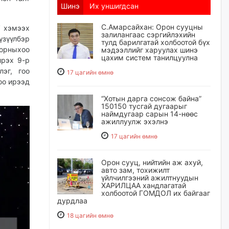
Шинэ
Их уншигдсан
С.Амарсайхан: Орон сууцны
”
хэмээх
залилангаас сэргийлэхийн
үзүүлбэр
тулд барилгатай холбоотой бүх
 орныхоо
мэдээллийг харуулах шинэ
цахим систем танилцуулна
ирэх 9-р
эг, гоо
17 цагийн өмнө
оо ирээд
“Хотын дарга сонсож байна”
150150 тусгай дугаарыг
наймдугаар сарын 14-нөөс
ажиллуулж эхэлнэ
17 цагийн өмнө
Орон сууц, нийтийн аж ахуй,
авто зам, тохижилт
үйлчилгээний ажилтнуудын
ХАРИЛЦАА хандлагатай
холбоотой ГОМДОЛ их байгааг
дурдлаа
18 цагийн өмнө