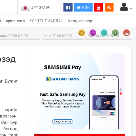
625
JPY 27.19₮
CHF 3,824.26₮
э
ярилцлага
КОНТЕНТ ЗАДЛАН
Хятад орноор
ваа 2026 08 03
Ням 2026 08 02
Бямба 2026 08 01
эзэд
аг
,
Бүжиг
 нэрийг
дрэгзэн,
хүн бүр
 бөгөөд
лон талт