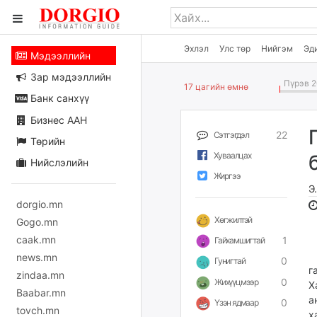
Эхлэл
Улс төр
Нийгэм
Эд
Мэдээллийн
Зар мэдээллийн
Пүрэв 2
17 цагийн өмнө
Банк санхүү
Бизнес ААН
22
Сэтгэгдэл
Төрийн
Хуваалцах
Нийслэлийн
Жиргээ
Э
dorgio.mn
Хөгжилтэй
Gogo.mn
caak.mn
1
Гайхамшигтай
Ө
news.mn
0
Гунигтай
г
zindaa.mn
0
Жихүүцмээр
Х
Baabar.mn
а
0
Үзэн ядмаар
tovch.mn
х