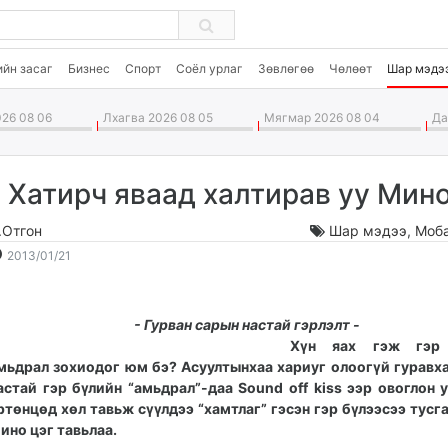
ийн засаг
Бизнес
Спорт
Соёл урлаг
Зөвлөгөө
Чөлөөт
Шар мэдэ
26 08 06
Лхагва 2026 08 05
Мягмар 2026 08 04
Дав
- Хатирч яваад халтирав уу Мино
.Отгон
Шар мэдээ
,
Моб
2013-
2026-
2013/01/21
01-
08-
21
07
18:42:07
21:38:49
- Гурван сарын настай гэрлэлт -
Хүн яах гэж гэр 
мьдрал зохиодог юм бэ? Асуултынхаа хариуг олоогүй гуравх
астай гэр бүлийн “амьдрал”-даа Sound off kiss ээр овоглон 
ртөнцөд хөл тавьж сүүлдээ “хамтлаг” гэсэн гэр бүлээсээ тусг
ино цэг тавьлаа.