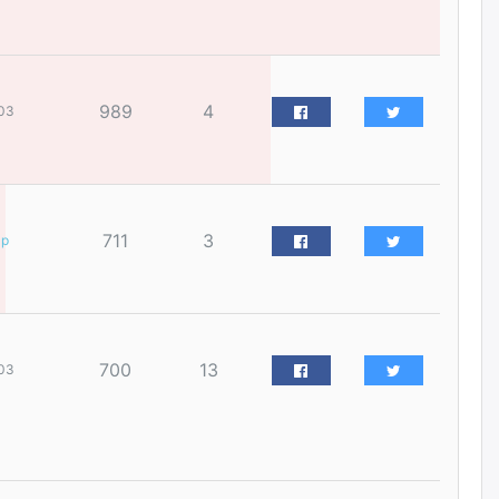
үйлчилгээний ажилтнуудын
ХАРИЛЦАА хандлагатай
холбоотой ГОМДОЛ их байгааг
дурдлаа
өчигдѳр
989
4
03
Бариста хийх нь залуусын
дунд яагаад трэнд болов
өчигдѳр
711
3
ар
Өмгөөлөгч Б.Оюунбилэг:
"Урьхан" Б.Чинбат гэж хүн
бизнес хамтрагчаа гүтгэж
хууль хяналтын байгууллагаар
шалгуулж, торны цаана
суулгана гэх мэтээр дарамталдаг
700
13
03
өчигдѳр
Д.Амарбаясгалан:
Шатахууныхаа 97 хувийг нэг
улсаас авдаг хараат байдлаа
зогсоож, Арабын орнуудаас