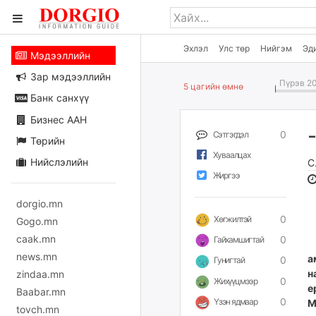
Эхлэл
Улс төр
Нийгэм
Эд
Мэдээллийн
Зар мэдээллийн
Пүрэв 20
5 цагийн өмнө
Банк санхүү
Бизнес ААН
0
Сэтгэгдэл
Төрийн
Хуваалцах
Нийслэлийн
С
Жиргээ
dorgio.mn
0
Хөгжилтэй
Gogo.mn
caak.mn
0
Гайхамшигтай
news.mn
а
0
Гунигтай
н
zindaa.mn
0
Жихүүцмээр
е
Baabar.mn
0
Үзэн ядмаар
М
tovch.mn