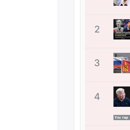
2
3
4
Улс төр