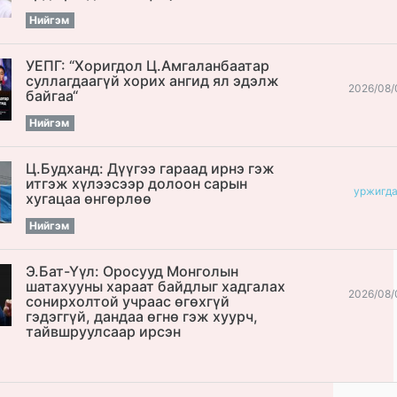
Нийгэм
УЕПГ: “Хоригдол Ц.Амгаланбаатар
cуллагдаагүй хорих ангид ял эдэлж
2026/08/
байгаа“
Нийгэм
Ц.Будханд: Дүүгээ гараад ирнэ гэж
итгэж хүлээсээр долоон сарын
уржигд
хугацаа өнгөрлөө
Нийгэм
Э.Бат-Үүл: Оросууд Монголын
шатахууны хараат байдлыг хадгалах
2026/08/
сонирхолтой учраас өгөхгүй
гэдэггүй, дандаа өгнө гэж хуурч,
тайвшруулсаар ирсэн