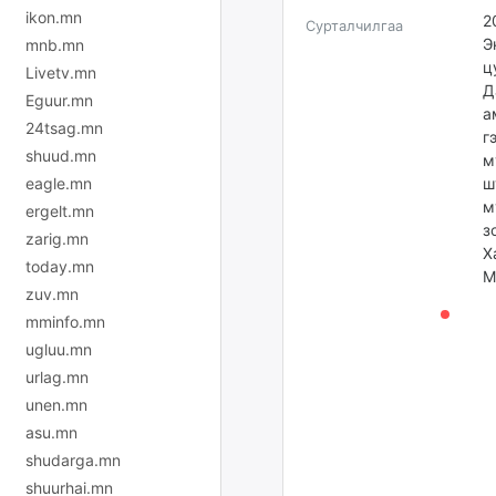
ikon.mn
2
Сурталчилгаа
Э
mnb.mn
ц
Livetv.mn
Д
Eguur.mn
а
24tsag.mn
г
shuud.mn
м
eagle.mn
ш
м
ergelt.mn
з
zarig.mn
Х
today.mn
М
zuv.mn
mminfo.mn
ugluu.mn
urlag.mn
unen.mn
asu.mn
shudarga.mn
shuurhai.mn