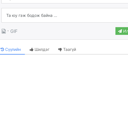
·
GIF
Ил
Сүүлийн
Шилдэг
Таагүй