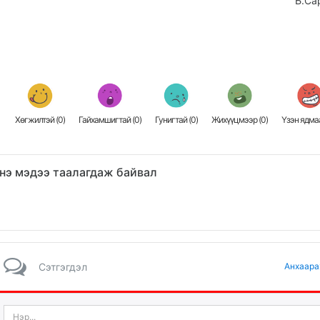
Б.Са
Хөгжилтэй (
0
)
Гайхамшигтай (
0
)
Гунигтай (
0
)
Жихүүцмээр (
0
)
Үзэн ядмаа
нэ мэдээ таалагдаж байвал
Сэтгэгдэл
Анхаара