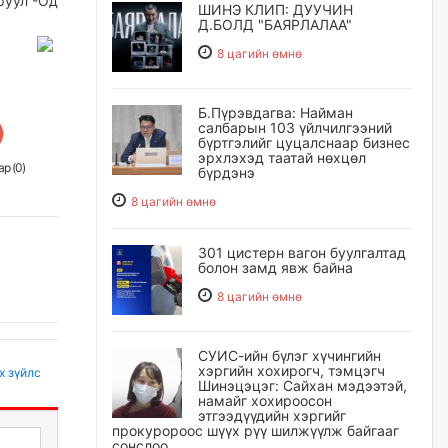
руул -Од
ШИНЭ КЛИП: ДУУЧИН
Д.БОЛД "БАЯРЛАЛАА"
8 цагийн өмнө
Б.Пүрэвдагва: Найман
салбарын 103 үйлчилгээний
бүртгэлийг цуцалснаар бизнес
эрхлэхэд таатай нөхцөл
р (
0
)
бүрдэнэ
8 цагийн өмнө
301 цистерн вагон буулгалтад
болон замд явж байна
8 цагийн өмнө
СУИС-ийн бүлэг хүчингийн
хэргийн хохирогч, тэмцэгч
х зүйлс
Шинэцэцэг: Сайхан мэдээтэй,
намайг хохироосон
этгээдүүдийн хэргийг
прокуророос шүүх рүү шилжүүлж байгааг
сонслоо