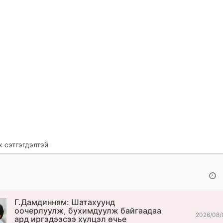
 сэтгэгдэлтэй
Г.Дамдинням: Шатахуунд
оочерлуулж, бухимдуулж байгаадаа
2026/08/
ард иргэдээсээ хүлцэл өчье