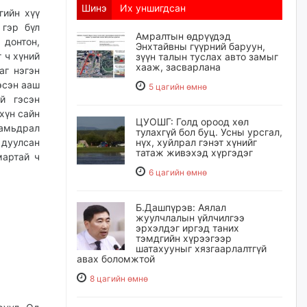
Шинэ
Их уншигдсан
гийн хүү
 гэр бүл
Амралтын өдрүүдэд
 донтон,
Энхтайвны гүүрний баруун,
 ч хүний
зүүн талын туслах авто замыг
хааж, засварлана
аг нэгэн
эсэн ааш
5 цагийн өмнө
й гэсэн
хүн сайн
ЦУОШГ: Голд ороод хөл
амьдрал
тулахгүй бол буц. Усны урсгал,
дуулсан
нүх, хуйлрал гэнэт хүнийг
татаж живэхэд хүргэдэг
мартай ч
6 цагийн өмнө
Б.Дашпүрэв: Аялал
жуулчлалын үйлчилгээ
эрхэлдэг иргэд таних
тэмдгийн хүрээгээр
шатахууныг хязгаарлалтгүй
авах боломжтой
8 цагийн өмнө