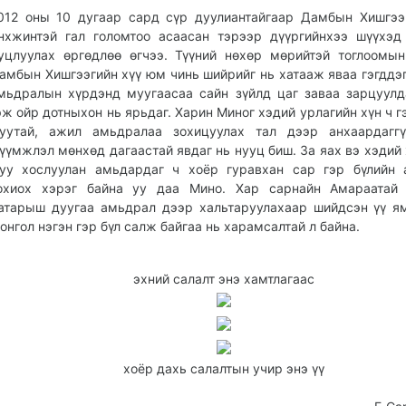
012 оны 10 дугаар сард сүр дуулиантайгаар Дамбын Хишгээ
нхжинтэй гал голомтоо асаасан тэрээр дүүргийнхээ шүүхэд
уцлуулах өргөдлөө өгчээ. Түүний нөхөр мөрийтэй тоглоомын
амбын Хишгээгийн хүү юм чинь шийрийг нь хатааж яваа гэгддэг
мьдралын хүрдэнд муугаасаа сайн зүйлд цаг заваа зарцуулд
эж ойр дотныхон нь ярьдаг. Харин Миног хэдий урлагийн хүн ч г
уутай, ажил амьдралаа зохицуулах тал дээр анхаардаггү
үүмжлэл мөнхөд дагаастай явдаг нь нууц биш. За яах вэ хэдий 
уу хослуулан амьдардаг ч хоёр гуравхан сар гэр бүлийн 
охиох хэрэг байна уу даа Мино. Хар сарнайн Амараатай 
атарыш дуугаа амьдрал дээр хальтаруулахаар шийдсэн үү я
онгол нэгэн гэр бүл салж байгаа нь харамсалтай л байна.
эхний салалт энэ хамтлагаас
хоёр дахь салалтын учир энэ үү