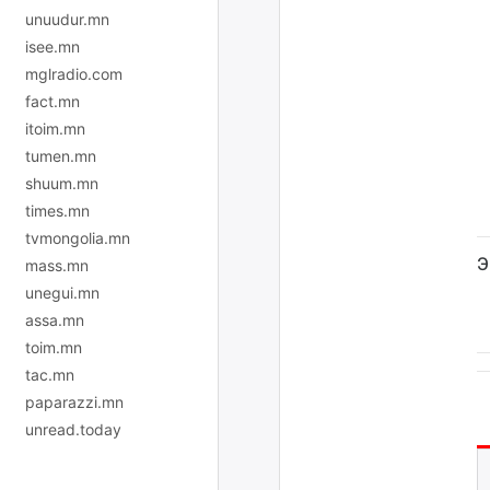
unuudur.mn
isee.mn
mglradio.com
fact.mn
itoim.mn
tumen.mn
shuum.mn
times.mn
tvmongolia.mn
Э
mass.mn
unegui.mn
assa.mn
toim.mn
tac.mn
paparazzi.mn
unread.today