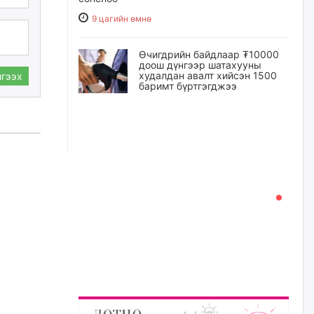
9 цагийн өмнө
Өчигдрийн байдлаар ₮10000
доош дүнгээр шатахууны
худалдан авалт хийсэн 1500
гээх
баримт бүртгэгджээ
9 цагийн өмнө
Шатахуун олголтыг 50,000
төгрөгөөр хязгаарласныг
нэмэгдүүлж 100,000 төгрөгт
хүргэхээр судалж байгаа
9 цагийн өмнө
Ц.Сандаг-Очир: COP17 ба
COP31 хурлын уялдаа нь
Риогийн гурван конвенцын
нэгдсэн хэрэгжилтийг ахиулах
чухал алхам болно
10 цагийн өмнө