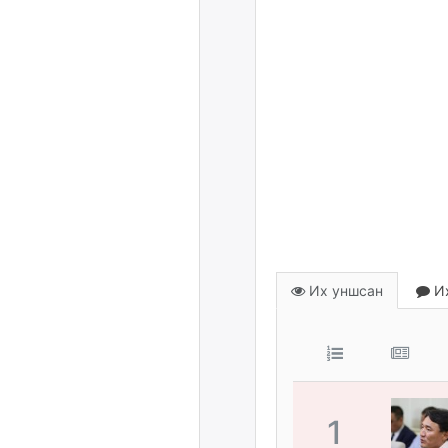
Их уншсан
Их
1