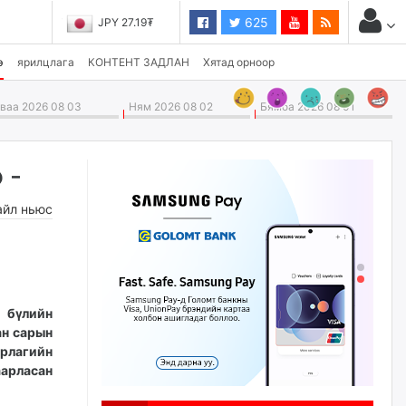
625
JPY 27.19₮
э
ярилцлага
КОНТЕНТ ЗАДЛАН
Хятад орноор
аа 2026 08 03
Ням 2026 08 02
Бямба 2026 08 01
 -
айл ньюс
бүлийн
ан сарын
урлагийн
аарласан