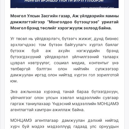
ikon.mn
mnb.mn
Монгол Улсын Засгийн газар, Аж үйлдвэрийн яамны
Livetv.mn
дэмжлэгтэйгээр “Монголдоо бүтээцгээе” уриатай
Eguur.mn
Монгол брэнд төслийг хэрэгжүүлж эхлээд байна.
24tsag.mn
Уг төсөл нь үйлдвэрлэгч, бүтээгч жижиг, дунд бизнес
shuud.mn
эрхлэгчдээс том бүтээн байгуулагч хүртэл баялаг
eagle.mn
бүтээж буй аж ахуйн нэгжүүдийн брэнд
ergelt.mn
бүтээгдэхүүний үйлдвэрлэл үйлчилгээний талаарх
zarig.mn
цуврал нэвтрүүлэг, сошиал медиа, контентыг үнэ
төлбөргүй бэлтгэн олон нийтийн сүлжээгээр
today.mn
дамжуулан иргэд олон нийтэд хүргэх гол зорилготой
zuv.mn
юм.
mminfo.mn
ugluu.mn
Энэ ажлынхаа хүрээнд танай бараа бүтээгдэхүүн,
үйлчилгээг олон улсын хэвлэл мэдээллийн сувгаар
urlag.mn
гаргаж таниулахаар Үндэсний мэдээллийн МОНЦАМЭ
unen.mn
агентлагтай хамтран ажиллаж байна.
asu.mn
shudarga.mn
МОНЦАМЭ агентлагаар дамжуулан дэлхий нийтэд
хүрч буй мэдээ мэдээллүүд гадаад улс орнуудын
shuurhai.mn