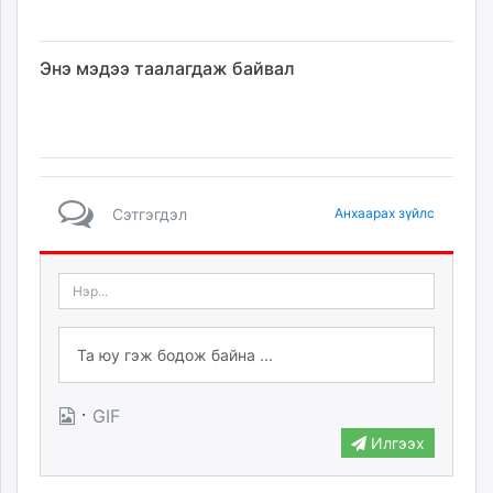
Энэ мэдээ таалагдаж байвал
Сэтгэгдэл
Анхаарах зүйлс
·
GIF
Илгээх