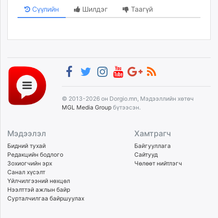
Сүүлийн
Шилдэг
Таагүй
© 2013-2026 он Dorgio.mn, Мэдээллийн хөтөч
MGL Media Group
бүтээсэн.
Мэдээлэл
Хамтрагч
Бидний тухай
Байгууллага
Редакцийн бодлого
Сайтууд
Зохиогчийн эрх
Чөлөөт нийтлэгч
Санал хүсэлт
Үйлчилгээний нөхцөл
Нээлттэй ажлын байр
Сурталчилгаа байршуулах