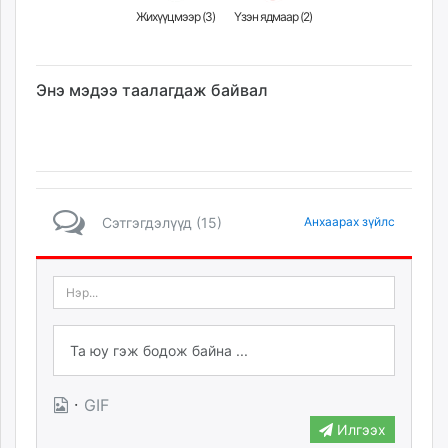
Жихүүцмээр (
3
)
Үзэн ядмаар (
2
)
Энэ мэдээ таалагдаж байвал
Сэтгэгдэлүүд (15)
Анхаарах зүйлс
·
GIF
Илгээх