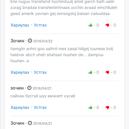
Ene nuguu transhend huchinduulj amid garch baih ueiin
zurag bnadaa transheniinhnaas uvchin avaad emchlluleh
geed amerik yavsan gej sonsogdoj baisan zailuuldaa
·
Хариулах
Устгах
-
0
-
0
Зочин ·
2016/04/22
hamgiin anhni goo saihnii mes zasal hiilgej tuunese bolj
haldvar abch uheh shahsan huuhen de... dampuu
huuhen. a
·
Хариулах
Устгах
-
0
-
0
зочин ·
2016/04/21
сайхан бүсгүй шүү амжилт хүсиё
·
Хариулах
Устгах
-
0
-
0
Зочин ·
2016/04/21