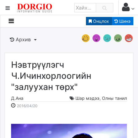
Онцлох
Шинэ
Мэдээллийн
Зар мэдээллийн
Архив
Банк санхүү
Бизнес ААН
Төрийн
Нэвтрүүлэгч
Нийслэлийн
Ч.Ичинхорлоогийн
"залуухан төрх"
dorgio.mn
Gogo.mn
Д.Ана
Шар мэдээ
,
Олны танил
caak.mn
2016-
2026-
2016/04/20
news.mn
04-
08-
20
06
zindaa.mn
17:05:04
08:42:17
Baabar.mn
tovch.mn