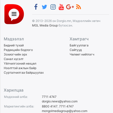
© 2013-2026 он Dorgio.mn, Мэдээллийн хөтөч
MGL Media Group
бүтээсэн.
Мэдээлэл
Хамтрагч
Бидний тухай
Байгууллага
Редакцийн бодлого
Сайтууд
Зохиогчийн эрх
Чөлөөт нийтлэгч
Санал хүсэлт
Үйлчилгээний нөхцөл
Нээлттэй ажлын байр
Сурталчилгаа байршуулах
Харилцаа
Мэдээний алба:
7711 4747
dorgio.news@yahoo.com
Маркетингийн алба:
8800 4147
,
7711 4747
mongolmediagroup@yahoo.com