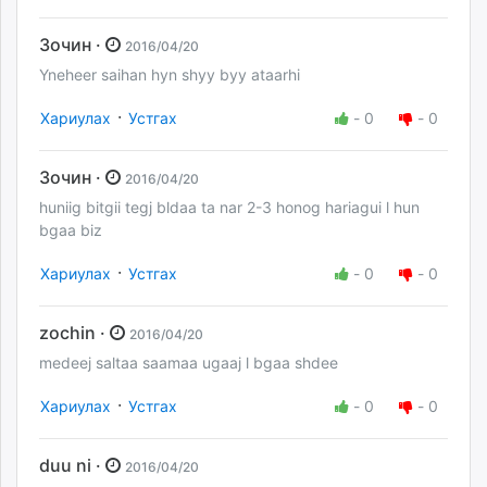
Зочин ·
2016/04/20
Yneheer saihan hyn shyy byy ataarhi
·
Хариулах
Устгах
-
0
-
0
Зочин ·
2016/04/20
huniig bitgii tegj bldaa ta nar 2-3 honog hariagui l hun
bgaa biz
·
Хариулах
Устгах
-
0
-
0
zochin ·
2016/04/20
medeej saltaa saamaa ugaaj l bgaa shdee
·
Хариулах
Устгах
-
0
-
0
duu ni ·
2016/04/20