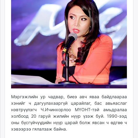
ikon.mn
mnb.mn
Livetv.mn
Eguur.mn
24tsag.mn
shuud.mn
eagle.mn
ergelt.mn
zarig.mn
today.mn
zuv.mn
mminfo.mn
Мэргэжлийн ур чадвар, биеэ авч яваа байдлаараа
ugluu.mn
хэнийг ч дагуулахааргүй царайлаг, бас авьяаслаг
urlag.mn
нэвтрүүлэгч Ч.Ичинхорлоо МҮОНТ-тэй амьдралаа
unen.mn
холбоод 20 гаруй жилийн нүүр үзэж буй. 1990-ээд
asu.mn
оны бүсгүйчүүдийн нүүр царай болж явсан ч өдгөө ч
shudarga.mn
хэвээрээ гялалзаж байна.
shuurhai.mn