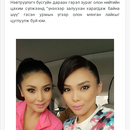
Нэвтрүүлэгч бүсгүйн дараах гэрэл зураг олон нийтийн
unuudur.mn
цахим сүлжээнд "үнэхээр залуухан харагдаж байна
isee.mn
шүү" гэсэн урмын үгээр олон мянган лайкыг
mglradio.com
цуглуулж буй юм.
fact.mn
itoim.mn
tumen.mn
shuum.mn
times.mn
tvmongolia.mn
mass.mn
unegui.mn
assa.mn
toim.mn
tac.mn
paparazzi.mn
unread.today