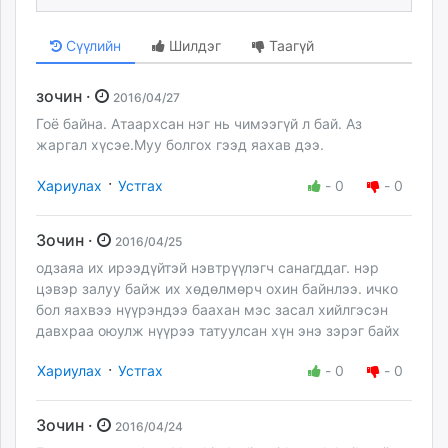
Сүүлийн
Шилдэг
Таагүй
зочин ·
2016/04/27
Гоё байна. Атаархсан нэг нь чимээгүй л бай. Аз
жаргал хүсэе.Муу болгох гээд яахав дээ.
·
Хариулах
Устгах
-
0
-
0
Зочин ·
2016/04/25
одзаяа их ирээдүйтэй нэвтрүүлэгч санагддаг. нэр
цэвэр залуу байж их хөдөлмөрч охин байнлээ. ичко
бол яахвээ нүүрэндээ баахан мэс засал хийлгэсэн
давхраа оюулж нүүрээ татуулсан хүн энэ зэрэг байх
·
Хариулах
Устгах
-
0
-
0
Зочин ·
2016/04/24