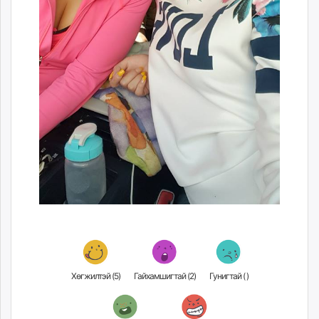
Хөгжилтэй (
5
)
Гайхамшигтай (
2
)
Гунигтай (
)