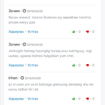
Зочин ·
2016/04/20
Яасан женког тоохоо боличоо юу өөрийгөө тоолгох
алхам юмуу даа
·
Хариулах
Устгах
-
0
-
0
Зочин ·
2016/04/20
Jenkogiin hamag hurungiig huraaj uruu tulchguuy, mgl
uudaa, ugaasa bidnes hulgailsan yum chin,
·
Хариулах
Устгах
-
0
-
0
irhen ·
2016/04/20
a;i ni unen ym ve bi battulga gishuunig demjdeg shu de
uuruu tailbar hii l de
·
Хариулах
Устгах
-
0
-
0