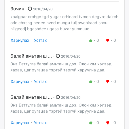
Зочин ·
2016/04/20
xaalgaar orohgv tgd yugar orhinard tvmen degvre dairch
orlo chxshg heden hvnd mungu tulj awchiraad shou
hiilgeedj bgashdee ugasa buzar yumnuud
·
Хариулах
Устгах
-
0
-
0
Балай амьтан ш ... ·
2016/04/20
Энэ Баттулга балай амьтан ш дээ. Олон юм хэлээд
яахав, цаг хугацаа тэртэй тэргүй харуулна даа.
·
Хариулах
Устгах
-
0
-
0
Балай амьтан ш ... ·
2016/04/20
Энэ Баттулга балай амьтан ш дээ. Олон юм хэлээд
яахав, цаг хугацаа тэртэй тэргүй харуулна даа.
·
Хариулах
Устгах
-
0
-
0