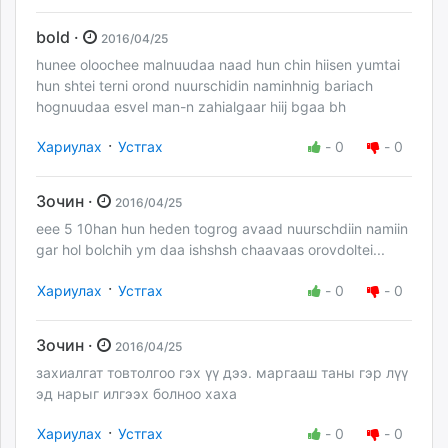
bold ·
2016/04/25
hunee oloochee malnuudaa naad hun chin hiisen yumtai
hun shtei terni orond nuurschidin naminhnig bariach
hognuudaa esvel man-n zahialgaar hiij bgaa bh
·
Хариулах
Устгах
-
0
-
0
Зочин ·
2016/04/25
eee 5 10han hun heden togrog avaad nuurschdiin namiin
gar hol bolchih ym daa ishshsh chaavaas orovdoltei...
·
Хариулах
Устгах
-
0
-
0
Зочин ·
2016/04/25
захиалгат товтолгоо гэх үү дээ. маргааш таны гэр лүү
эд нарыг илгээх болноо хаха
·
Хариулах
Устгах
-
0
-
0