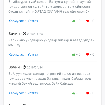
Бямбасүрэн гуай хэлсэн Баттулга хулгайч н хулгайч
гэхдээ монгол хулгайч гэж хэллээ л гэж ойлгосон
бусад хулгайч н ХЯТАД ХУЛГАЙЧ гэж ойлгосон би
·
Хариулах
Устгах
-
0
-
0
Зочин ·
2016/04/24
Харин энэ үйлдвэрээ үйлдвэр чигээр н аваад үлдсэн
юм шүү
·
Хариулах
Устгах
-
0
-
0
Зочин ·
2016/04/24
Зайлуул хэдэн халтар төгрөгний төлөө ингэж явах
гэж дараа үнэн ялахад би таныг гэдэг байлаа гээд
ичихгүй бөхийгөөд зогсож байх байхдаа
·
Хариулах
Устгах
-
0
-
0