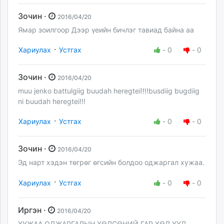
Зочин ·
2016/04/20
Ямар зоилгоор Дээр үеийн бичлэг тавиад байна аа
·
Хариулах
Устгах
-
0
-
0
Зочин ·
2016/04/20
muu jenko battulgiig buudah heregtei!!!!busdiig bugdiig
ni buudah heregtei!!!
·
Хариулах
Устгах
-
0
-
0
Зочин ·
2016/04/20
Эд нарт хэдэн төгрөг өгсийн болдоо оджаргал хужаа.
·
Хариулах
Устгах
-
0
-
0
Иргэн ·
2016/04/20
ХУЖАА ОДЖАРГАЛЫН ХӨЛСӨНИЙ ГАР ХӨЛ ҮҮД..