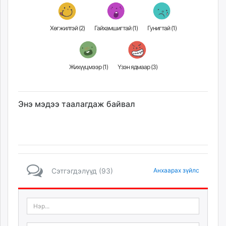
unuudur.mn
isee.mn
Хөгжилтэй (
2
)
Гайхамшигтай (
1
)
Гунигтай (
1
)
mglradio.com
fact.mn
itoim.mn
Жихүүцмээр (
1
)
Үзэн ядмаар (
3
)
tumen.mn
shuum.mn
times.mn
Энэ мэдээ таалагдаж байвал
tvmongolia.mn
mass.mn
unegui.mn
assa.mn
toim.mn
Сэтгэгдэлүүд (93)
Анхаарах зүйлс
tac.mn
paparazzi.mn
unread.today