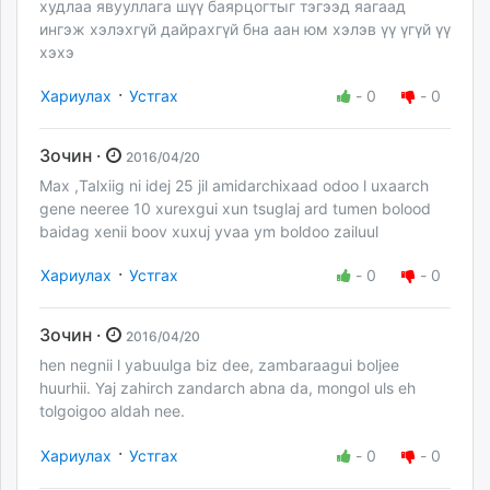
худлаа явууллага шүү баярцогтыг тэгээд яагаад
ингэж хэлэхгүй дайрахгүй бна аан юм хэлэв үү үгүй үү
хэхэ
·
Хариулах
Устгах
-
0
-
0
Зочин ·
2016/04/20
Max ,Talxiig ni idej 25 jil amidarchixaad odoo l uxaarch
gene neeree 10 xurexgui xun tsuglaj ard tumen bolood
baidag xenii boov xuxuj yvaa ym boldoo zailuul
·
Хариулах
Устгах
-
0
-
0
Зочин ·
2016/04/20
hen negnii l yabuulga biz dee, zambaraagui boljee
huurhii. Yaj zahirch zandarch abna da, mongol uls eh
tolgoigoo aldah nee.
·
Хариулах
Устгах
-
0
-
0