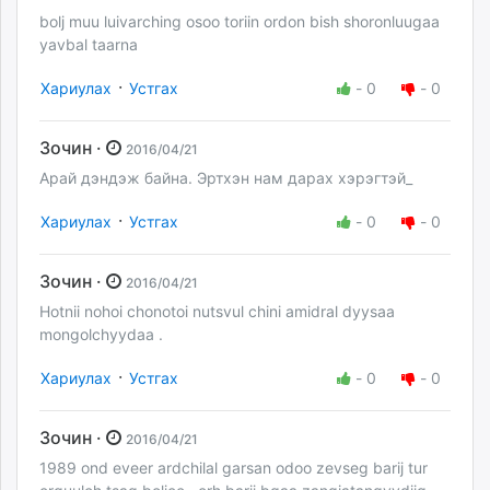
bolj muu luivarching osoo toriin ordon bish shoronluugaa
yavbal taarna
·
Хариулах
Устгах
-
0
-
0
Зочин ·
2016/04/21
Арай дэндэж байна. Эртхэн нам дарах хэрэгтэй_
·
Хариулах
Устгах
-
0
-
0
Зочин ·
2016/04/21
Hotnii nohoi chonotoi nutsvul chini amidral dyysaa
mongolchyydaa .
·
Хариулах
Устгах
-
0
-
0
Зочин ·
2016/04/21
1989 ond eveer ardchilal garsan odoo zevseg barij tur