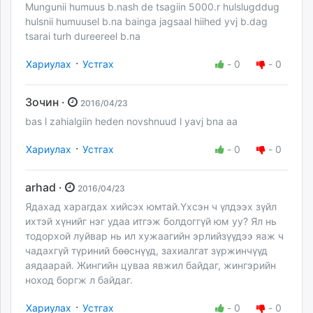
Mungunii humuus b.nash de tsagiin 5000.r hulslugddug
hulsnii humuusel b.na bainga jagsaal hiihed yvj b.dag
tsarai turh dureereel b.na
·
Хариулах
Устгах
-
0
-
0
Зочин ·
2016/04/23
bas l zahialgiin heden novshnuud l yavj bna aa
·
Хариулах
Устгах
-
0
-
0
arhad ·
2016/04/23
Ядахад харагдах хийсэх юмтай.Үхсэн ч үлдээх зүйл
ихтэй хүнийг нэг удаа итгэж болдоггүй юм уу? Ял нь
тодорхой луйвар нь ил хужаагийн эрлийзүүдээ яаж ч
чадахгүй түриний бөөснүүд, захиалгат зүржинчүүд
аядаарай. Жингийн цуваа явжил байдаг, жингэрийн
ноход боргж л байдаг.
·
Хариулах
Устгах
-
0
-
0