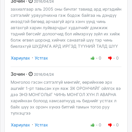
Зочин ·
2016/04/24
захиалгаар аль 2005 оны бичлэг тавиад ард иргэдийн
сэтгэлийг урвуулчихна гэж бодож байгаа нь дэндүү
инээдтэй бөгөөд арчаагүй арга хэнч үүнд чинь
автахгүй харин луйварчдыг худалчийг дэмжиж
тэдний бөгсийг долоогчид бол иймэрхүү зүйл их хийж
болж өгвөл шоронд хийчих санаатай шүү тэр чинь
биелэхгүй ШУДРАГА АРД ИРГЭД ТҮҮНИЙ ТАЛД ШҮҮ
·
Хариулах
Устгах
-
0
-
0
Зочин ·
2016/04/24
Монголоо гэсэн сэтгэлгүй мөнгийг, өөрийнхөө эрх
ашгийг 1-рт тавьсан хүн яаж ЭХ ОРОНЧИЙГ ойлгох вэ
дээ ЭНЭ МОНГОЛЫГ ЧИНЬ МОНГОЛ ХҮН Л АВАРНА
харийнхан болоод хамсаатнууд нь биднийг устгах л
байх шүү эх оронч хүнээ битгий тамын тогоо руу
түлхэцгээ
·
Хариулах
Устгах
-
0
-
0