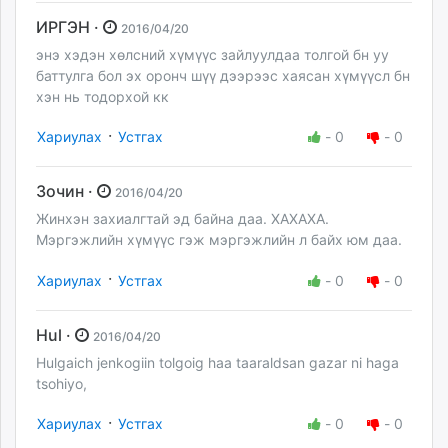
ИРГЭН ·
2016/04/20
энэ хэдэн хөлсний хүмүүс зайлуулдаа толгой бн уу
баттулга бол эх оронч шүү дээрээс хаясан хүмүүсл бн
хэн нь тодорхой кк
·
Хариулах
Устгах
-
0
-
0
Зочин ·
2016/04/20
Жинхэн захиалгтай эд байна даа. ХАХАХА.
Мэргэжлийн хүмүүс гэж мэргэжлийн л байх юм даа.
·
Хариулах
Устгах
-
0
-
0
Hul ·
2016/04/20
Hulgaich jenkogiin tolgoig haa taaraldsan gazar ni haga
tsohiyo,
·
Хариулах
Устгах
-
0
-
0