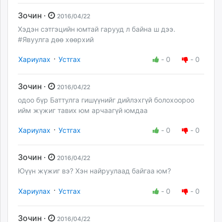
Зочин ·
2016/04/22
Хэдэн сэтгэцийн юмтай гарууд л байна ш дээ.
#Явуулга дөө хөөрхий
·
Хариулах
Устгах
-
0
-
0
Зочин ·
2016/04/22
одоо бүр Баттулга гишүүнийг дийлэхгүй болохоороо
ийм жүжиг тавих юм арчаагүй юмдаа
·
Хариулах
Устгах
-
0
-
0
Зочин ·
2016/04/22
Юүүн жүжиг вэ? Хэн найруулаад байгаа юм?
·
Хариулах
Устгах
-
0
-
0
Зочин ·
2016/04/22