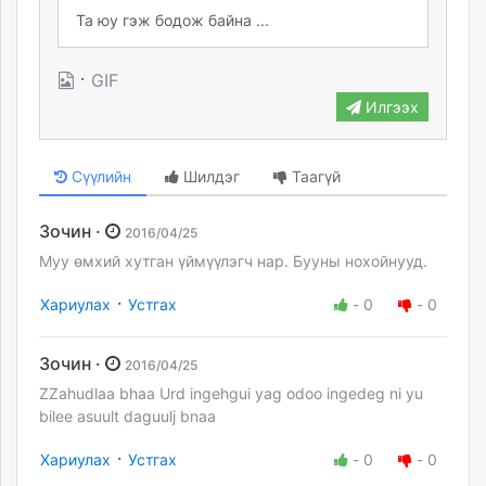
·
GIF
Илгээх
Сүүлийн
Шилдэг
Таагүй
Зочин ·
2016/04/25
Муу өмхий хутган үймүүлэгч нар. Бууны нохойнууд.
·
Хариулах
Устгах
-
0
-
0
Зочин ·
2016/04/25
ZZahudlaa bhaa Urd ingehgui yag odoo ingedeg ni yu
bilee asuult daguulj bnaa
·
Хариулах
Устгах
-
0
-
0