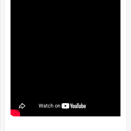
ikon.mn
mnb.mn
Livetv.mn
Eguur.mn
24tsag.mn
shuud.mn
eagle.mn
ergelt.mn
zarig.mn
today.mn
zuv.mn
mminfo.mn
ugluu.mn
urlag.mn
unen.mn
asu.mn
shudarga.mn
shuurhai.mn