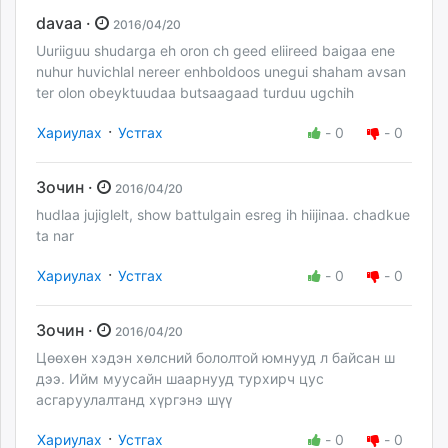
davaa ·
2016/04/20
Uuriiguu shudarga eh oron ch geed eliireed baigaa ene
nuhur huvichlal nereer enhboldoos unegui shaham avsan
ter olon obeyktuudaa butsaagaad turduu ugchih
·
Хариулах
Устгах
-
0
-
0
Зочин ·
2016/04/20
hudlaa jujiglelt, show battulgain esreg ih hiijinaa. chadkue
ta nar
·
Хариулах
Устгах
-
0
-
0
Зочин ·
2016/04/20
Цөөхөн хэдэн хөлсний бололтой юмнууд л байсан ш
дээ. Ийм муусайн шаарнууд турхирч цус
асгаруулалтанд хүргэнэ шүү
·
Хариулах
Устгах
-
0
-
0