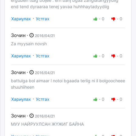
erguuleh tsag boljee . erh barij bgaa zangiatangyydiig
end tend dyraaraa tenej yavaa huhhhaytadyydiig
·
Хариулах
Устгах
-
0
-
0
Зочин ·
2016/04/21
Za myysain novsh
·
Хариулах
Устгах
-
0
-
0
Зочин ·
2016/04/21
battulga bol aimaar l notoi bgaada teriig ni il bolgoocheee
shuuhiiheen
·
Хариулах
Устгах
-
0
-
0
Зочин ·
2016/04/21
МУУ НАЙРУУЛСАН ЖҮЖИГ БАЙНА
·