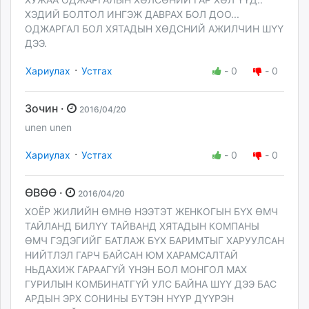
ХЭДИЙ БОЛТОЛ ИНГЭЖ ДАВРАХ БОЛ ДОО...
ОДЖАРГАЛ БОЛ ХЯТАДЫН ХӨДСНИЙ АЖИЛЧИН ШҮҮ
ДЭЭ.
·
Хариулах
Устгах
-
0
-
0
Зочин ·
2016/04/20
unen unen
·
Хариулах
Устгах
-
0
-
0
ӨВӨӨ ·
2016/04/20
ХОЁР ЖИЛИЙН ӨМНӨ НЭЭТЭТ ЖЕНКОГЫН БҮХ ӨМЧ
ТАЙЛАНД БИЛҮҮ ТАЙВАНД ХЯТАДЫН КОМПАНЫ
ӨМЧ ГЭДЭГИЙГ БАТЛАЖ БҮХ БАРИМТЫГ ХАРУУЛСАН
НИЙТЛЭЛ ГАРЧ БАЙСАН ЮМ ХАРАМСАЛТАЙ
НЬДАХИЖ ГАРААГҮЙ ҮНЭН БОЛ МОНГОЛ МАХ
ГУРИЛЫН КОМБИНАТГҮЙ УЛС БАЙНА ШҮҮ ДЭЭ БАС
АРДЫН ЭРХ СОНИНЫ БҮТЭН НҮҮР ДҮҮРЭН