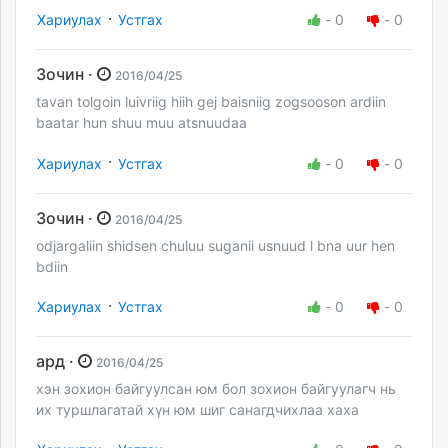
·
Хариулах
Устгах
-
0
-
0
Зочин ·
2016/04/25
tavan tolgoin luivriig hiih gej baisniig zogsooson ardiin
baatar hun shuu muu atsnuudaa
·
Хариулах
Устгах
-
0
-
0
Зочин ·
2016/04/25
odjargaliin shidsen chuluu suganii usnuud l bna uur hen
bdiin
·
Хариулах
Устгах
-
0
-
0
ард ·
2016/04/25
хэн зохион байгуулсан юм бол зохион байгуулагч нь
их туршлагатай хүн юм шиг санагдчихлаа хаха
·