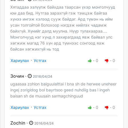
Хятаддаа эзлүүлж байхдаа таарсан үхэр монголчууд
юм даа бид. Нутгаа зарахгүй гэж тэмцэж байгаа
хүнээ ингэж хэлээд сууж байдаг. Ард түмэн нь ийм
усан толгойтой болохоор нэгдэж нийлэх чадамж
байхгүй. Хүнийг далд муулна. Нүүр тулахаараа....
Монголчууд нэг хүнд л захирагдаад явж байвал улс
хөгжиж магад 76 хүн ард түмнээс сонгоод яаж
байсан хөгжихгүй нь тод
·
Хариулах
Устгах
-
0
-
0
Зочин ·
2016/04/24
ugaasaa zohion baiguulalttai l bna sh de herwee uneheer
ingej zorigldog bol bayrtsoo geed nuhdiig bas l ingeh
baisan sh de muusain sarmagchinguud
·
Хариулах
Устгах
-
0
-
0
Zochin ·
2016/04/24