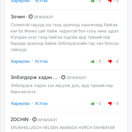
Хариулах
Устгах
-
0
-
0
Зочин ·
2016/04/21
Солиотой гарууд юу гээд орилоод хашгичаад байгаа
юм бэ Женко шиг байж чадахгүй бол хохь чинь шдээ
Юундаа үхэх гээд байгаа худлаа ард түмний нэр
бариад орилоод байна Элбэгдоржийн гар хөл болсон
гайнууд
·
Хариулах
Устгах
-
0
-
0
Элбэгдорж хэдэн ... ·
2016/04/21
Элбэгдорж хэдэн хүн явуулж дээ, ард түмний нэр
барьчихжээ.
·
Хариулах
Устгах
-
0
-
0
ZOCHIN ·
2016/04/21
ERUNHIILUGCH HELSEN AMANDA HVRCH ENHBAYAR