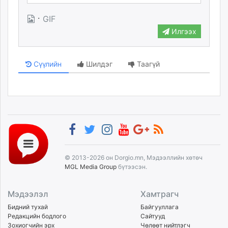
unuudur.mn
·
GIF
isee.mn
Илгээх
mglradio.com
fact.mn
itoim.mn
Сүүлийн
Шилдэг
Таагүй
tumen.mn
shuum.mn
times.mn
tvmongolia.mn
mass.mn
unegui.mn
assa.mn
© 2013-2026 он Dorgio.mn, Мэдээллийн хөтөч
toim.mn
MGL Media Group
бүтээсэн.
tac.mn
paparazzi.mn
Мэдээлэл
Хамтрагч
unread.today
Бидний тухай
Байгууллага
Редакцийн бодлого
Сайтууд
Зохиогчийн эрх
Чөлөөт нийтлэгч