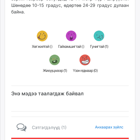
Шөнөдөө 10-15 градус, өдөртөө 24-29 градус дулаан
байна.
Хөгжилтэй (
)
Гайхамшигтай (
)
Гунигтай (
1
)
Жихүүцмээр (
1
)
Үзэн ядмаар (
0
)
Энэ мэдээ таалагдаж байвал
Сэтгэгдэлүүд (1)
Анхаарах зүйлс