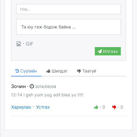
·
GIF
Илгээх
Сүүлийн
Шилдэг
Таагүй
Зочин ·
2016/06/08
12-14 l geh yum yug adil blaa yu !!!!!
·
Хариулах
Устгах
-
0
-
0