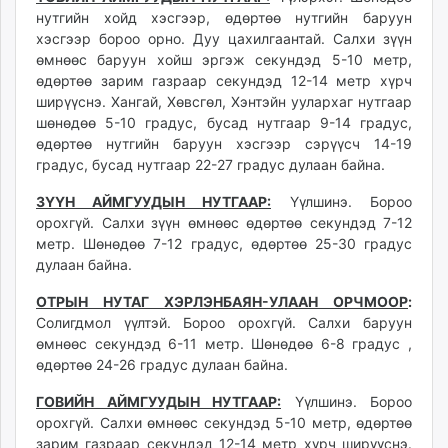
unuudur.mn
нутгийн хойд хэсгээр, өдөртөө нутгийн баруун
хэсгээр бороо орно. Дуу цахилгаантай. Салхи зүүн
isee.mn
өмнөөс баруун хойш эргэж секундэд 5-10 метр,
mglradio.com
өдөртөө зарим газраар секундэд 12-14 метр хүрч
fact.mn
ширүүснэ. Хангай, Хөвсгөл, Хэнтэйн уулархаг нутгаар
itoim.mn
шөнөдөө 5-10 градус, бусад нутгаар 9-14 градус,
tumen.mn
өдөртөө нутгийн баруун хэсгээр сэрүүсч 14-19
градус, бусад нутгаар 22-27 градус дулаан байна.
shuum.mn
times.mn
ЗҮҮН АЙМГУУДЫН НУТГААР:
Үүлшинэ. Бороо
tvmongolia.mn
орохгүй. Салхи зүүн өмнөөс өдөртөө секундэд 7-12
mass.mn
метр. Шөнөдөө 7-12 градус, өдөртөө 25-30 градус
дулаан байна.
unegui.mn
assa.mn
ОТРЫН НУТАГ ХЭРЛЭНБАЯН-УЛААН ОРЧМООР
:
toim.mn
Солигдмол үүлтэй. Бороо орохгүй. Салхи баруун
tac.mn
өмнөөс секундэд 6-11 метр. Шөнөдөө 6-8 градус ,
өдөртөө 24-26 градус дулаан байна.
paparazzi.mn
unread.today
ГОВИЙН АЙМГУУДЫН НУТГААР:
Үүлшинэ. Бороо
орохгүй. Салхи өмнөөс секундэд 5-10 метр, өдөртөө
зарим газраар секундэд 12-14 метр хүрч ширүүснэ.