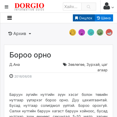
Онцлох
Шинэ
Мэдээллийн
Зар мэдээллийн
Архив
Банк санхүү
Бизнес ААН
Төрийн
Бороо орно
Нийслэлийн
Д.Ана
Зөвлөгөө
,
Зурхай, цаг
агаар
dorgio.mn
2016-
2026-
2016/06/08
06-
08-
Gogo.mn
08
08
caak.mn
08:33:12
16:12:00
Баруун зүгийн нутгийн зүүн хэсэг болон төвийн
news.mn
нутгаар үүлэрхэг бороо орно. Дуу цахилгаантай.
zindaa.mn
Бусад нутгаар солигдмол үүлтэй. Бороо орохгүй.
Baabar.mn
Салхи нутгийн баруун хагаст баруун хойноос, бусад
tovch.mn
нутгаар зүүн өмнөөс секундэд 5-10 метр, зарим