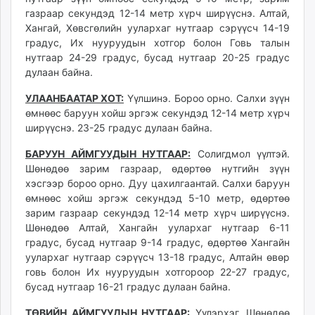
ikon.mn
газраар секундэд 12-14 метр хүрч ширүүснэ. Алтай,
Хангай, Хөвсгөлийн уулархаг нутгаар сэрүүсч 14-19
mnb.mn
градус, Их нууруудын хотгор болон Говь талын
Livetv.mn
нутгаар 24-29 градус, бусад нутгаар 20-25 градус
Eguur.mn
дулаан байна.
24tsag.mn
УЛААНБААТАР ХОТ:
Үүлшинэ. Бороо орно. Салхи зүүн
shuud.mn
өмнөөс баруун хойш эргэж секундэд 12-14 метр хүрч
eagle.mn
ширүүснэ. 23-25 градус дулаан байна.
ergelt.mn
zarig.mn
БАРУУН АЙМГУУДЫН НУТГААР:
Солигдмол үүлтэй.
Шөнөдөө зарим газраар, өдөртөө нутгийн зүүн
today.mn
хэсгээр бороо орно. Дуу цахилгаантай. Салхи баруун
zuv.mn
өмнөөс хойш эргэж секундэд 5-10 метр, өдөртөө
mminfo.mn
зарим газраар секундэд 12-14 метр хүрч ширүүснэ.
ugluu.mn
Шөнөдөө Алтай, Хангайн уулархаг нутгаар 6-11
urlag.mn
градус, бусад нутгаар 9-14 градус, өдөртөө Хангайн
unen.mn
уулархаг нутгаар сэрүүсч 13-18 градус, Алтайн өвөр
говь болон Их нууруудын хотгороор 22-27 градус,
asu.mn
бусад нутгаар 16-21 градус дулаан байна.
shudarga.mn
shuurhai.mn
ТӨВИЙН АЙМГУУДЫН НУТГААР:
Үүлэрхэг. Шөнөдөө