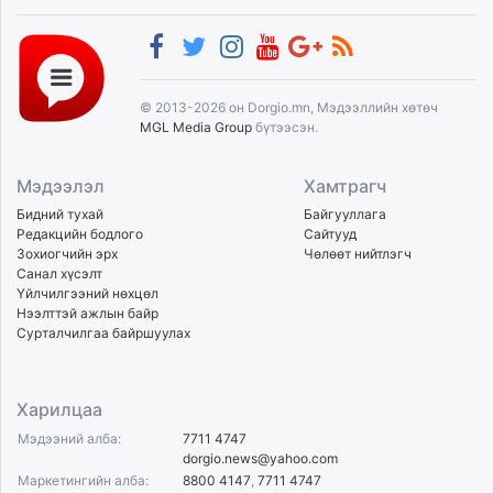
© 2013-2026 он Dorgio.mn, Мэдээллийн хөтөч
MGL Media Group
бүтээсэн.
Мэдээлэл
Хамтрагч
Бидний тухай
Байгууллага
Редакцийн бодлого
Сайтууд
Зохиогчийн эрх
Чөлөөт нийтлэгч
Санал хүсэлт
Үйлчилгээний нөхцөл
Нээлттэй ажлын байр
Сурталчилгаа байршуулах
Харилцаа
Мэдээний алба:
7711 4747
dorgio.news@yahoo.com
Маркетингийн алба:
8800 4147
,
7711 4747