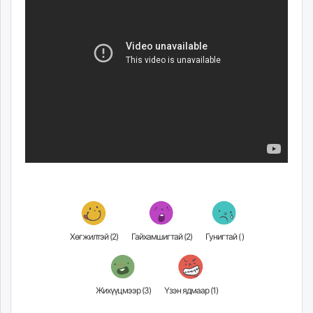
ikon.mn
mnb.mn
Livetv.mn
Eguur.mn
24tsag.mn
shuud.mn
eagle.mn
ergelt.mn
zarig.mn
today.mn
zuv.mn
mminfo.mn
ugluu.mn
Хөгжилтэй (
2
)
Гайхамшигтай (
2
)
Гунигтай (
)
urlag.mn
unen.mn
asu.mn
shudarga.mn
Жихүүцмээр (
3
)
Үзэн ядмаар (
1
)
shuurhai.mn