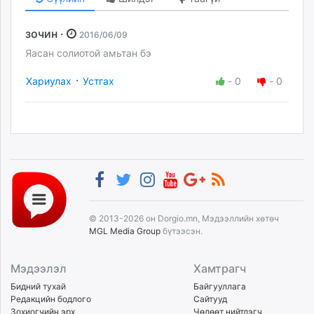
зочин ·
2016/06/09
Яасан солиотой амьтан бэ
·
Хариулах
Устгах
-
0
-
0
© 2013-2026 он Dorgio.mn, Мэдээллийн хөтөч
MGL Media Group
бүтээсэн.
Мэдээлэл
Хамтрагч
Бидний тухай
Байгууллага
Редакцийн бодлого
Сайтууд
Зохиогчийн эрх
Чөлөөт нийтлэгч