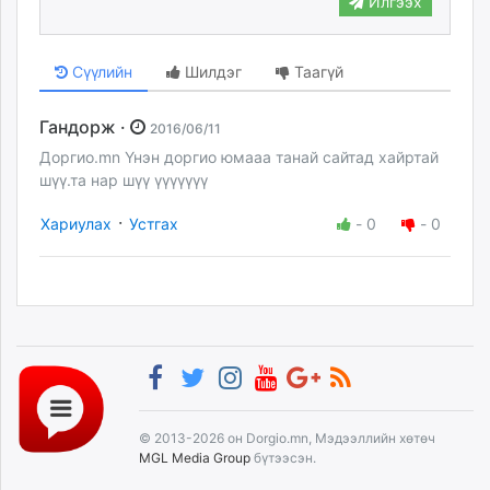
Илгээх
unuudur.mn
isee.mn
Сүүлийн
Шилдэг
Таагүй
mglradio.com
fact.mn
Гандорж ·
itoim.mn
2016/06/11
tumen.mn
Доргио.mn Үнэн доргио юмааа танай сайтад хайртай
шүү.та нар шүү үүүүүүү
shuum.mn
times.mn
·
Хариулах
Устгах
-
0
-
0
tvmongolia.mn
mass.mn
unegui.mn
assa.mn
toim.mn
tac.mn
paparazzi.mn
unread.today
© 2013-2026 он Dorgio.mn, Мэдээллийн хөтөч
MGL Media Group
бүтээсэн.