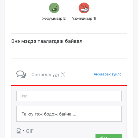
ikon.mn
mnb.mn
Жихүүцмээр (
2
)
Үзэн ядмаар (
1
)
Livetv.mn
Eguur.mn
24tsag.mn
Энэ мэдээ таалагдаж байвал
shuud.mn
eagle.mn
ergelt.mn
zarig.mn
today.mn
Сэтгэгдэлүүд (1)
Анхаарах зүйлс
zuv.mn
mminfo.mn
ugluu.mn
urlag.mn
unen.mn
asu.mn
shudarga.mn
·
GIF
shuurhai.mn