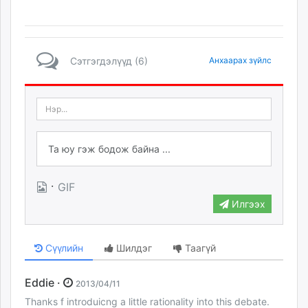
Сэтгэгдэлүүд (6)
Анхаарах зүйлс
·
GIF
Илгээх
Сүүлийн
Шилдэг
Таагүй
Eddie ·
2013/04/11
Thanks f introduicng a little rationality into this debate.