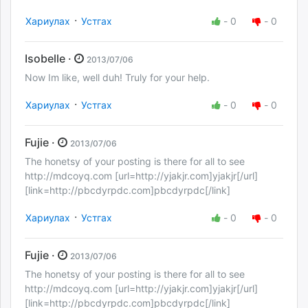
·
Хариулах
Устгах
-
0
-
0
Isobelle ·
2013/07/06
Now Im like, well duh! Truly for your help.
·
Хариулах
Устгах
-
0
-
0
Fujie ·
2013/07/06
The honetsy of your posting is there for all to see
http://mdcoyq.com [url=http://yjakjr.com]yjakjr[/url]
[link=http://pbcdyrpdc.com]pbcdyrpdc[/link]
·
Хариулах
Устгах
-
0
-
0
Fujie ·
2013/07/06
The honetsy of your posting is there for all to see
http://mdcoyq.com [url=http://yjakjr.com]yjakjr[/url]
[link=http://pbcdyrpdc.com]pbcdyrpdc[/link]