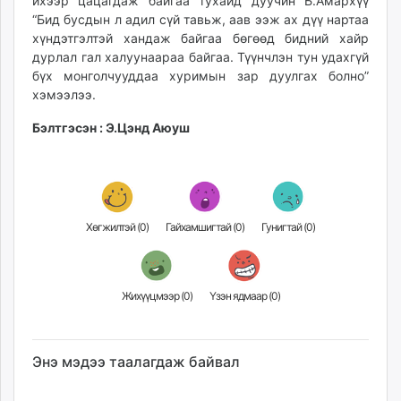
ихээр цацагдаж байгаа тухайд дуучин Б.Амархүү
unuudur.mn
“Бид бусдын л адил сүй тавьж, аав ээж ах дүү нартаа
isee.mn
хүндэтгэлтэй хандаж байгаа бөгөөд бидний хайр
дурлал гал халуунаараа байгаа. Түүнчлэн тун удахгүй
mglradio.com
бүх монголчууддаа хуримын зар дуулгах болно”
fact.mn
хэмээлээ.
itoim.mn
tumen.mn
Бэлтгэсэн : Э.Цэнд Аюуш
shuum.mn
times.mn
tvmongolia.mn
mass.mn
Хөгжилтэй (
0
)
Гайхамшигтай (
0
)
Гунигтай (
0
)
unegui.mn
assa.mn
toim.mn
Жихүүцмээр (
0
)
Үзэн ядмаар (
0
)
tac.mn
paparazzi.mn
unread.today
Энэ мэдээ таалагдаж байвал