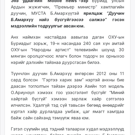
Энэ удаагийн “Mobile news”-ээр
Буриад улсын
ikon.mn
Ардын жүжигчин, “Премьер министр” хамтлагийн
mnb.mn
дуучин, МУСТА Б.Амархүүтэй
ярилцаж
“
Дуучин
Б.Амархүү
найз бүсгүйгээсээ салжээ
”
гэсэн
Livetv.mn
мэдээллийн тодруулгыг авсан юм.
Eguur.mn
24tsag.mn
Анх наймхан настайдаа аавыгаа даган ОХУ-ын
shuud.mn
Буриадыг зорьж, 19-н насандаа 240 сая хүн амтай
ОХУ-ын “Народны артист” телевизийн шоунд 30
eagle.mn
мянган оролцогчоос ялагч болон тодорч эх орныхоо
ergelt.mn
нэрийг дэлхийн тайзнаа дуурсгасан билээ.
zarig.mn
today.mn
Түүнчлэн дуучин Б.Амархүү өнгөрсөн 2012 оны 11
сард болсон “Гэртээ харих зам” нэртэй анхны бие
zuv.mn
даасан тоглолтын тайзан дээрээ Азийн топ модель
mminfo.mn
О.Ариунзул хэмээх гоо үзэсгэлэнт бүсгүйг “Миний
ugluu.mn
хайртай бүсгүй” хэмээн зарлаж хайр сэтгэлээ
urlag.mn
илчилсэн. Удалгүй тэд сүй тавьсан бөгөөд өнөөдрийг
unen.mn
хүртэл хайр дурлалдаа умбаж, цаг ямагт хамтдаа
asu.mn
байж сайн сайханд тэмүүлж яваа юм.
shudarga.mn
Гэтэл сүүлийн үед тэдний талаархи худал мэдээллүүд
shuurhai.mn