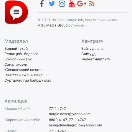
© 2013-2026 он Dorgio.mn, Мэдээллийн хөтөч
MGL Media Group
бүтээсэн.
Мэдээлэл
Хамтрагч
Бидний тухай
Байгууллага
Редакцийн бодлого
Сайтууд
Зохиогчийн эрх
Чөлөөт нийтлэгч
Санал хүсэлт
Үйлчилгээний нөхцөл
Нээлттэй ажлын байр
Сурталчилгаа байршуулах
Харилцаа
Мэдээний алба:
7711 4747
dorgio.news@yahoo.com
Маркетингийн алба:
8800 4147
,
7711 4747
mongolmediagroup@yahoo.com
Оффис:
7711 4747