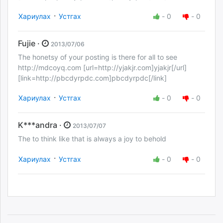
·
Хариулах
Устгах
-
0
-
0
Fujie ·
2013/07/06
The honetsy of your posting is there for all to see
http://mdcoyq.com [url=http://yjakjr.com]yjakjr[/url]
[link=http://pbcdyrpdc.com]pbcdyrpdc[/link]
·
Хариулах
Устгах
-
0
-
0
K***andra ·
2013/07/07
The to think like that is always a joy to behold
·
Хариулах
Устгах
-
0
-
0