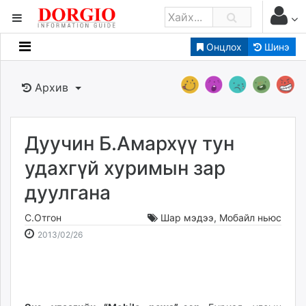
Онцлох
Шинэ
Мэдээллийн
Зар мэдээллийн
Архив
Банк санхүү
Бизнес ААН
Төрийн
Дуучин Б.Амархүү тун
Нийслэлийн
удахгүй хуримын зар
дуулгана
dorgio.mn
Gogo.mn
С.Отгон
Шар мэдээ
,
Мобайл ньюс
caak.mn
2013-
2026-
2013/02/26
news.mn
02-
08-
26
07
zindaa.mn
06:14:00
09:27:56
Baabar.mn
tovch.mn