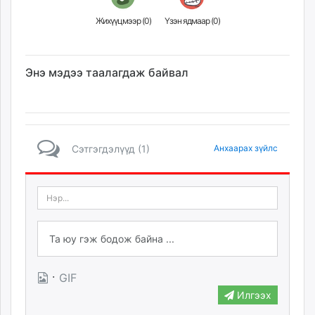
Жихүүцмээр (
0
)
Үзэн ядмаар (
0
)
Энэ мэдээ таалагдаж байвал
Сэтгэгдэлүүд (1)
Анхаарах зүйлс
·
GIF
Илгээх