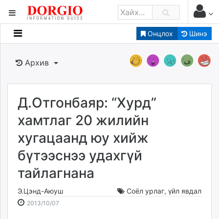
Онцлох
Шинэ
Мэдээллийн
Зар мэдээллийн
Архив
Банк санхүү
Бизнес ААН
Төрийн
Д.Отгонбаяр: “Хурд”
Нийслэлийн
хамтлаг 20 жилийн
хугацаанд юу хийж
dorgio.mn
бүтээснээ удахгүй
Gogo.mn
caak.mn
тайлагнана
news.mn
zindaa.mn
Э.Цэнд-Аюуш
Соёл урлаг
,
үйл явдал
2013-
2026-
Baabar.mn
2013/10/07
10-
08-
tovch.mn