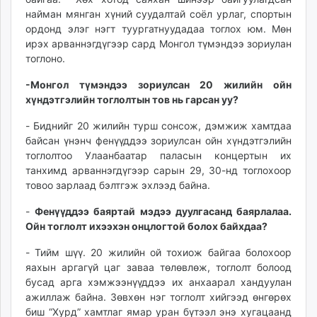
unuudur.mn
найман мянган хүний суудалтай соёл урлаг, спортын
ордонд элэг нэгт туургатнуудадаа тоглох юм. Мөн
isee.mn
ирэх арваннэгдүгээр сард Монгол түмэндээ зориулан
mglradio.com
тоглоно.
fact.mn
itoim.mn
-Монгол түмэндээ зориулсан 20 жилийн ойн
хүндэтгэлийн тоглолтын тов нь гарсан уу?
tumen.mn
shuum.mn
- Биднийг 20 жилийн турш сонсож, дэмжиж хамтдаа
times.mn
байсан үнэнч фенүүддээ зориулсан ойн хүндэтгэлийн
tvmongolia.mn
тоглолтоо Улаанбаатар паласын концертын их
танхимд арваннэгдүгээр сарын 29, 30-нд тоглохоор
mass.mn
товоо зарлаад бэлтгэж эхлээд байна.
unegui.mn
assa.mn
-
Фенүүддээ баяртай мэдээ дуулгасанд баярлалаа.
toim.mn
Ойн тоглолт ихээхэн онцлогтой болох байхдаа?
tac.mn
- Тийм шүү. 20 жилийн ой тохиож байгаа болохоор
paparazzi.mn
яахын аргагүй цаг заваа төлөвлөж, тоглолт болоод
unread.today
бусад арга хэмжээнүүддээ их анхаарал хандуулан
ажиллаж байна. Зөвхөн нэг тоглолт хийгээд өнгөрөх
биш “Хурд” хамтлаг ямар уран бүтээл энэ хугацаанд