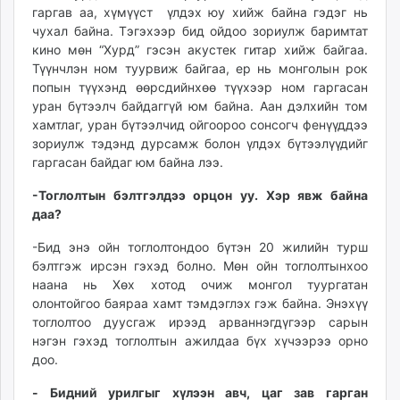
гаргав аа, хүмүүст үлдэх юу хийж байна гэдэг нь
чухал байна. Тэгэхээр бид ойдоо зориулж баримтат
кино мөн “Хурд” гэсэн акустек гитар хийж байгаа.
Түүнчлэн ном туурвиж байгаа, ер нь монголын рок
попын түүхэнд өөрсдийнхөө түүхээр ном гаргасан
уран бүтээлч байдаггүй юм байна. Аан дэлхийн том
хамтлаг, уран бүтээлчид ойгоороо сонсогч фенүүддээ
зориулж тэдэнд дурсамж болон үлдэх бүтээлүүдийг
гаргасан байдаг юм байна лээ.
-Тоглолтын бэлтгэлдээ орцон уу. Хэр явж байна
даа?
-Бид энэ ойн тоглолтондоо бүтэн 20 жилийн турш
бэлтгэж ирсэн гэхэд болно. Мөн ойн тоглолтынхоо
наана нь Хөх хотод очиж монгол туургатан
олонтойгоо баяраа хамт тэмдэглэх гэж байна. Энэхүү
тоглолтоо дуусгаж ирээд арваннэгдүгээр сарын
нэгэн гэхэд тоглолтын ажилдаа бүх хүчээрээ орно
доо.
- Бидний урилгыг хүлээн авч, цаг зав гарган