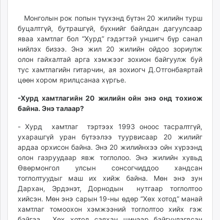
07
07
ikon.mn
17:55:48
12:26:53
Монголын рок попын түүхэнд бүтэн 20 жилийн турш
mnb.mn
буцалтгүй, бутрашгүй, бүхнийг байлдан дагуулсаар
Livetv.mn
яваа хамтлаг бол “Хурд” гэдэгтэй уншигч бүр санал
Eguur.mn
нийлэх бизээ. Энэ жил 20 жилийн ойдоо зориулж
24tsag.mn
олон гайхалтай арга хэмжээг зохион байгуулж буй
shuud.mn
тус хамтлагийн гитарчин, ая зохиогч Д.Отгонбаяртай
цөөн хором ярилцсанаа хүргье.
eagle.mn
ergelt.mn
-Хурд хамтлагийн 20 жилийн ойн энэ онд тохиож
zarig.mn
байна. Энэ талаар?
today.mn
- Хурд хамтлаг тэртээх 1993 оноос тасралтгүй,
zuv.mn
ухарашгүй уран бүтээлээ туурвисаар 20 жилийг
mminfo.mn
ардаа орхисон байна. Энэ 20 жилийнхээ ойн хүрээнд
ugluu.mn
олон газруудаар явж тоглолоо. Энэ жилийн хувьд
urlag.mn
Өвөрмонгол улсын сонсогчиддоо хандсан
тоглолтуудыг маш их хийж байна. Мөн энэ зун
unen.mn
Дархан, Эрдэнэт, Дорнодын нутгаар тоглолтоо
asu.mn
хийсэн. Мөн энэ сарын 19-ны өдөр “Хөх хотод” манай
shudarga.mn
хамтлаг томоохон хэмжээний тоглолтоо хийх гэж
shuurhai.mn
байгаа. Хөх хотод саяхан шинээр байгуулагдсан