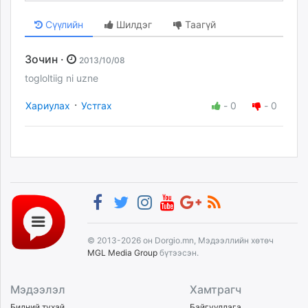
Сүүлийн
Шилдэг
Таагүй
Зочин ·
2013/10/08
togloltiig ni uzne
·
Хариулах
Устгах
-
0
-
0
© 2013-2026 он Dorgio.mn, Мэдээллийн хөтөч
MGL Media Group
бүтээсэн.
Мэдээлэл
Хамтрагч
Бидний тухай
Байгууллага