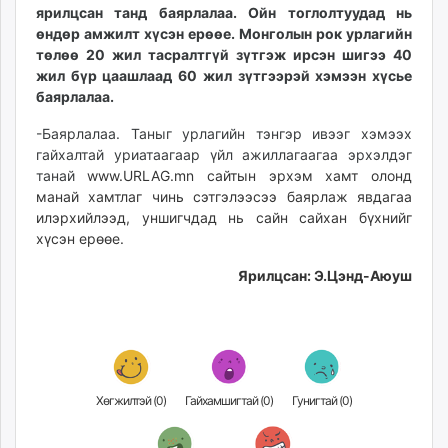
ярилцсан танд баярлалаа. Ойн тоглолтуудад нь
өндөр амжилт хүсэн ерөөе. Монголын рок урлагийн
төлөө 20 жил тасралтгүй зүтгэж ирсэн шигээ 40
жил бүр цаашлаад 60 жил зүтгээрэй хэмээн хүсье
баярлалаа.
-Баярлалаа. Таныг урлагийн тэнгэр ивээг хэмээх
гайхалтай уриатаагаар үйл ажиллагаагаа эрхэлдэг
танай
www.URLAG.mn сайтын эрхэм хамт олонд
манай хамтлаг чинь сэтгэлээсээ баярлаж явдагаа
илэрхийлээд, уншигчдад нь сайн сайхан бүхнийг
хүсэн ерөөе.
Ярилцсан: Э.Цэнд-Аюуш
Хөгжилтэй (
0
)
Гайхамшигтай (
0
)
Гунигтай (
0
)