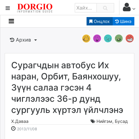
Онцлох
Шинэ
Мэдээллийн
Зар мэдээллийн
Архив
Банк санхүү
Бизнес ААН
Төрийн
Сурагчдын автобус Их
Нийслэлийн
наран, Орбит, Баянхошуу,
Зүүн салаа гэсэн 4
dorgio.mn
чиглэлээс 36-р дунд
Gogo.mn
caak.mn
сургууль хүртэл үйлчлэнэ
news.mn
zindaa.mn
Х.Даваа
Нийгэм
,
Бусад
2013-
2026-
Baabar.mn
2013/11/08
11-
08-
tovch.mn