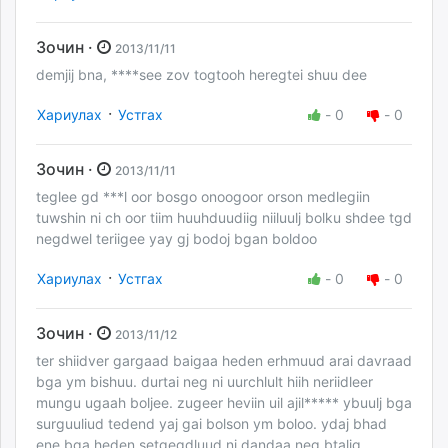
Зочин ·
2013/11/11
demjij bna, ****see zov togtooh heregtei shuu dee
·
Хариулах
Устгах
-
0
-
0
Зочин ·
2013/11/11
teglee gd ***l oor bosgo onoogoor orson medlegiin
tuwshin ni ch oor tiim huuhduudiig niiluulj bolku shdee tgd
negdwel teriigee yay gj bodoj bgan boldoo
·
Хариулах
Устгах
-
0
-
0
Зочин ·
2013/11/12
ter shiidver gargaad baigaa heden erhmuud arai davraad
bga ym bishuu. durtai neg ni uurchlult hiih neriidleer
mungu ugaah boljee. zugeer heviin uil ajil***** ybuulj bga
surguuliud tedend yaj gai bolson ym boloo. ydaj bhad
ene bga heden setgegdluud ni dandaa neg btalig