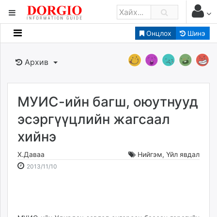
Онцлох
Шинэ
Мэдээллийн
Зар мэдээллийн
Архив
Банк санхүү
Бизнес ААН
Төрийн
МУИС-ийн багш, оюутнууд
Нийслэлийн
эсэргүүцлийн жагсаал
хийнэ
dorgio.mn
Gogo.mn
Х.Даваа
Нийгэм
,
Үйл явдал
caak.mn
2013-
2026-
2013/11/10
news.mn
11-
08-
10
08
zindaa.mn
16:11:35
23:37:07
Baabar.mn
tovch.mn