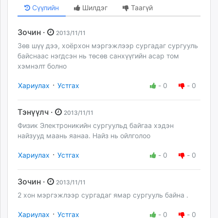
Сүүлийн
Шилдэг
Таагүй
Зочин ·
2013/11/11
Зөв шүү дээ, хоёрхон мэргэжлээр сургадаг сургууль
байснаас нэгдсэн нь төсөв санхүүгийн асар том
хэмнэлт болно
·
Хариулах
Устгах
-
0
-
0
Тэнүүлч ·
2013/11/11
Физик Электроникийн сургуульд байгаа хэдэн
найзууд маань яанаа. Найз нь ойлголоо
·
Хариулах
Устгах
-
0
-
0
Зочин ·
2013/11/11
2 хон мэргэжлээр сургадаг ямар сургууль байна .
·
Хариулах
Устгах
-
0
-
0