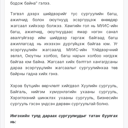
бодож байна" гэлээ.
unuudur.mn
isee.mn
Тэгвэл дээрх шийдвэрийг тус сургуулийн багш,
mglradio.com
ажилчид болон оюутнууд эсэргүүцэж өнөөдөр
жагсаал хийхээр болжээ. Хамгийн гол нь МУИС-ийн
fact.mn
багш, ажилчид, оюутнуудаас ямар нэгэн санал
itoim.mn
авалгүйгээр ийм шийдвэр гаргаж байгаад багш
tumen.mn
ажиллагсад нь ихээхэн дургүйцэж байгаа юм. Уг
shuum.mn
эсэргүүцлийн жагсаалд МУИС-ийн Үлйдвэрчний
times.mn
эвлэл, Оюутны холбоо, багш нарын холбоо нэгдэж
байгаа юм байна. Жагсаал хийх бэлтгэл хангагдсаны
tvmongolia.mn
дараа эсэргүүцлийн жагсаалыг сургуулийнхаа төв
mass.mn
байрны гадна хийх гэнэ.
unegui.mn
assa.mn
Хэрэв бүтцийн өөрчлөлт хийгдвэл Хуулийн сургууль,
toim.mn
Байгаль, нийгэм хүмүүнлэгийн ухааны сургууль,
Хэрэглээний шинжлэх ухааны сургууль, Бизнесийн
tac.mn
сургууль гэсэн үндсэн дөрвөн сургуультай болно.
paparazzi.mn
unread.today
Ингэхийн тулд дараах сургуулиудыг татан буулгах
нь: