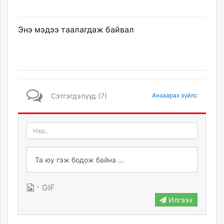
Энэ мэдээ таалагдаж байвал
Сэтгэгдэлүүд (7)
Анхаарах зүйлс
·
GIF
Илгээх