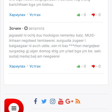
barichihsan bga ym bishuu.
·
Хариулах
Устгах
-
0
-
0
Зочин ·
2013/11/12
jagsaald ni ochij duu hooloigoo nemerley baiz. MUIS-
iinhaan negdeed temtseerei. surguulia zugeer l
baigaagaar ni avch uldie. xen ni bas ***rhon mergejleer
surgadag gj ulger domog shig ym yriad bga ym be. sain
sudalj medej baij am neegeerei
·
Хариулах
Устгах
-
0
-
0