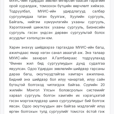
МУИС-ийн Удирдах зөвлөл өнгөрсөн баасан гарагийн
ikon.mn
орой хуралдаж, томоохон бүтцийн өөрчлөлт хийжээ.
mnb.mn
Тодруулбал, МУИС-ийн удирдлагууд салбар
сургуулиудаа татан буулгаж, Хуулийн сургууль,
Livetv.mn
Байгаль, нийгэм хүмүүнлэгийн ухааны сургууль,
Eguur.mn
Хэрэглээний шинжлэх ухааны сургууль, Бизнесийн
24tsag.mn
сургууль гэсэн үндсэн дөрвөн сургуультай болох
shuud.mn
асуудлыг хэлэлцсэн юм.
eagle.mn
Харин энэхүү шийдвэрээ гаргахдаа МУИС-ийн багш,
ergelt.mn
ажилчдаас ямар нэгэн санал аваагүй аж. Энэ талаар
zarig.mn
МУИС-ийн захирал А.Галтбаяраас тодруулахад
today.mn
“Өмнөх жил бид сургуулиудын дунд судалгаа
zuv.mn
явуулсан. Одоо Удирдах зөвлөлийн шийдвэр гарсаны
mminfo.mn
дараа багш, оюутнуудтайгаа хамтарч ажиллана.
Бидний энэ шийдвэр бол илүү чанартай, илүү сайн
ugluu.mn
бүтэцтэй болгоход чиглэгдэж байгаа. Сүүлийн 20
urlag.mn
жилийн Монгол Улсын боловсролын системийг
unen.mn
харвал сургууль болгон хамгийн их хэрэгцээтэй
asu.mn
гэсэн мэргэжлүүдээр шинэ сургуулиудыг бий болгож
shudarga.mn
явсан. Одоо оюутнуудын авч байгаа мэдлэгийг илүү
өргөн болгохын тулд сургуулийг томсгох ёстой гэж
shuurhai.mn