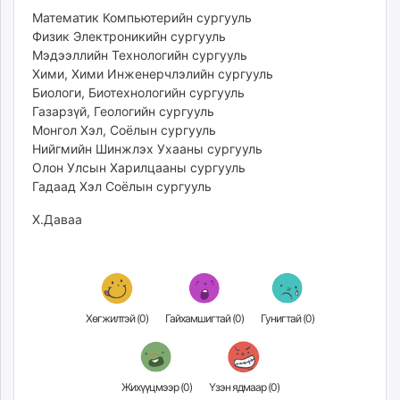
Математик Компьютерийн сургууль
Физик Электроникийн сургууль
Мэдээллийн Технологийн сургууль
Хими, Хими Инженерчлэлийн сургууль
Биологи, Биотехнологийн сургууль
Газарзүй, Геологийн сургууль
Монгол Хэл, Соёлын сургууль
Нийгмийн Шинжлэх Ухааны сургууль
Олон Улсын Харилцааны сургууль
Гадаад Хэл Соёлын сургууль
Х.Даваа
Хөгжилтэй (
0
)
Гайхамшигтай (
0
)
Гунигтай (
0
)
Жихүүцмээр (
0
)
Үзэн ядмаар (
0
)