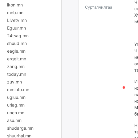
Ч
ikon.mn
Сурталчилгаа
с
mnb.mn
Х
Livetv.mn
5
Eguur.mn
24tsag.mn
shuud.mn
У
Ч
eagle.mn
и
ergelt.mn
ө
zarig.mn
т
today.mn
И
zuv.mn
н
mminfo.mn
н
ugluu.mn
н
urlag.mn
М
unen.mn
б
asu.mn
Н
shudarga.mn
т
shuurhai.mn