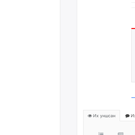
Их уншсан
Их