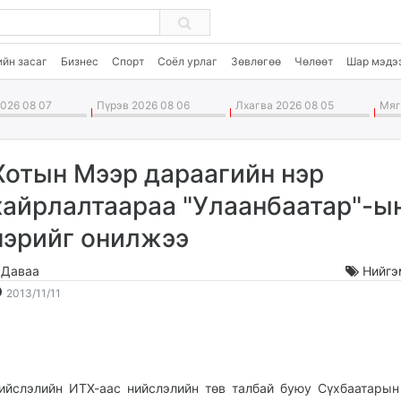
ийн засаг
Бизнес
Спорт
Соёл урлаг
Зөвлөгөө
Чөлөөт
Шар мэдэ
026 08 07
Пүрэв 2026 08 06
Лхагва 2026 08 05
Мягм
Хотын Мээр дараагийн нэр
хайрлалтаараа "Улаанбаатар"-ы
нэрийг онилжээ
.Даваа
Нийгэ
2013-
2026-
2013/11/11
11-
08-
11
08
15:06:28
20:46:00
ийслэлийн ИТХ-аас нийслэлийн төв талбай буюу Сүхбаатарын