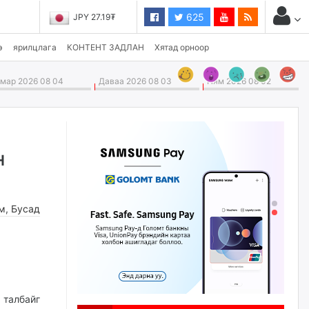
625
JPY 27.19₮
э
ярилцлага
КОНТЕНТ ЗАДЛАН
Хятад орноор
ар 2026 08 04
Даваа 2026 08 03
Ням 2026 08 02
н
м
,
Бусад
 талбайг