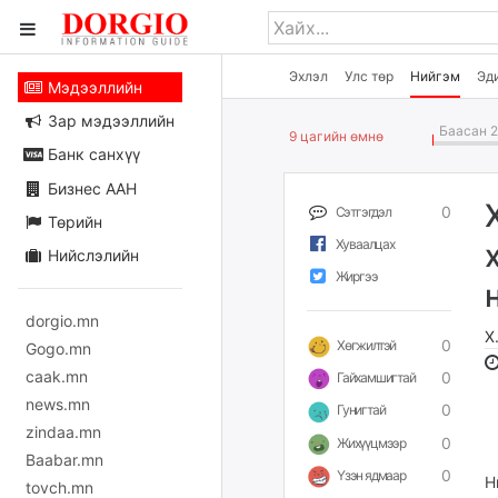
Эхлэл
Улс төр
Нийгэм
Эд
Мэдээллийн
Зар мэдээллийн
Баасан 2
9 цагийн өмнө
Банк санхүү
Бизнес ААН
0
Сэтгэгдэл
Төрийн
Хуваалцах
Нийслэлийн
Жиргээ
dorgio.mn
Х
0
Хөгжилтэй
Gogo.mn
caak.mn
0
Гайхамшигтай
news.mn
0
Гунигтай
zindaa.mn
0
Жихүүцмээр
Baabar.mn
0
Үзэн ядмаар
Н
tovch.mn