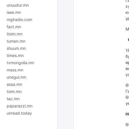
г
unuudur.mn
х
isee.mn
ю
у
mglradio.com
fact.mn
М
itoim.mn
tumen.mn
shuum.mn
1
times.mn
б
ө
tvmongolia.mn
ө
mass.mn
ү
unegui.mn
assa.mn
Ө
Г
toim.mn
Ө
tac.mn
ү
paparazzi.mn
unread.today
Н
Ө