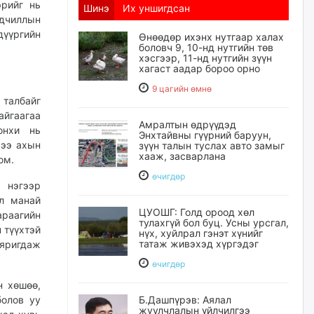
эрийг нь
Шинэ
Их уншигдсан
дчиллын
дүүргийн
Өнөөдөр ихэнх нутгаар халах
боловч 9, 10-нд нутгийн төв
хэсгээр, 11-нд нутгийн зүүн
хагаст аадар бороо орно
9 цагийн өмнө
талбайг
айгаагаа
Амралтын өдрүүдэд
онхи нь
Энхтайвны гүүрний баруун,
хээ ахын
зүүн талын туслах авто замыг
хааж, засварлана
юм.
өчигдѳр
 нэгээр
ал манай
ЦУОШГ: Голд ороод хөл
араагийн
тулахгүй бол буц. Усны урсгал,
 түүхтэй
нүх, хуйлрал гэнэт хүнийг
татаж живэхэд хүргэдэг
 яригдаж
өчигдѳр
н хөшөө,
болов уу
Б.Дашпүрэв: Аялал
жуулчлалын үйлчилгээ