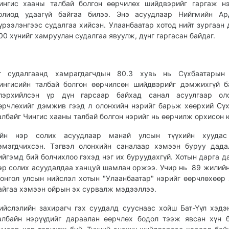
ингис хааны талбай болгон өөрчилөх шийдвэрийг гаргаж н
олиод удаагүй байгаа билээ. Энэ асуудлаар Нийгмийн Ар
үрээлэнгээс судалгаа хийсэн. Улаанбаатар хотод нийт зургаан 
00 хүнийг хамруулан судалгаа явуулж, дүнг гаргасан байдаг.
г судалгаанд хамрагдагчдын 80.3 хувь нь Сүхбаатарын 
ингисийн талбай болгон өөрчилсөн шийдвэрийг дэмжихгүй б
лэрхийлсэн үр дүн гарсаар байхад санал асуулгаар ол
өрчлөхийг дэмжив гээд л олонхийн нэрийг барьж хөөрхий Сү
албайг Чингис хааны талбай болгон нэрийг нь өөрчилж орхисон 
йн нэр солих асуудлаар манай улсын түүхийн хуудас
эмэгдчихсэн. Тэгвэл олонхийн саналаар хэмээн буруу дад
ийгэмд бий болчихлоо гэхэд нэг их буруудахгүй. Хотын дарга д
эр солих асуудалдаа ханцуй шамлан оржээ. Учир нь 89 жилийн
онгол улсын нийслэл хотын "Улаанбаатар" нэрийг өөрчлөхөөр
айгаа хэмээн ойрын эх сурвалж мэдээллээ.
ийслэлийн захирагч гэх суудалд сууснаас хойш Бат-Үүл хэдэ
албайн нэрүүдийг дараалан өөрчлөх бодол тээж явсан хүн 