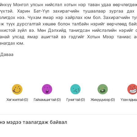
йнхүү Монгол улсын нийслэл хотын нэр таван удаа өөрчлөгдө
үүхтэй. Харин Бат-Үүл захирагчийн тушаалаар зургаа дах
олигдох нээ. Чухам ямар нэр хайрлах юм бол. Захирагчийн т
эж түүх дурсгалтай хөшөө болон талбайн нэрийг өөрчлөөд бай
охистой зүйл вэ. Мөн Дэлхийд танигдсан нийслэлийн нэрийг 
анай улсад ямар ашигтай вэ гэдгийг Хотын Мээр таниас а
анагдах юм.
.Даваа
Хөгжилтэй (
0
)
Гайхамшигтай (
0
)
Гунигтай (
0
)
Жихүүцмээр (
0
)
Үзэн ядмаа
нэ мэдээ таалагдаж байвал