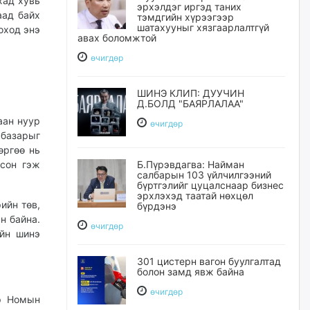
хад хувь
эрхэлдэг иргэд таних
аад байх
тэмдгийн хүрээгээр
шатахууныг хязгаарлалтгүй
оход энэ
авах боломжтой
өчигдѳр
ШИНЭ КЛИП: ДУУЧИН
Д.БОЛД "БАЯРЛАЛАА"
аан нуур
өчигдѳр
базарыг
өргөө нь
лсон гэж
Б.Пүрэвдагва: Найман
салбарын 103 үйлчилгээний
бүртгэлийг цуцалснаар бизнес
эрхлэхэд таатай нөхцөл
ийн төв,
бүрдэнэ
н байна.
өчигдѳр
ийн шинэ
301 цистерн вагон буулгалтад
болон замд явж байна
өчигдѳр
р Номын