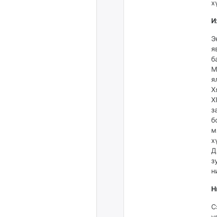
х
И
Э
я
б
М
я
Х
X
з
б
м
х
Д
з
н
Н
С
у