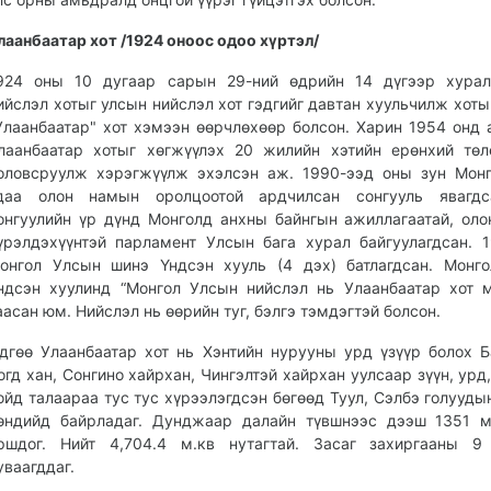
лаанбаатар
хот /1924
оноос
одоо
хүртэл/
924 оны 10 дугаар сарын 29-ний өдрийн 14 дүгээр хурал
ийслэл хотыг улсын нийслэл хот гэдгийг давтан хуульчилж хоты
Улаанбаатар" хот хэмээн өөрчлөхөөр болсон. Харин 1954 онд 
лаанбаатар хотыг хөгжүүлэх 20 жилийн хэтийн ерөнхий төл
оловсруулж хэрэгжүүлж эхэлсэн аж. 1990-ээд оны зун Мон
даа олон намын оролцоотой ардчилсан сонгууль явагдс
онгуулийн үр дүнд Монголд анхны байнгын ажиллагаатай, ол
үрэлдэхүүнтэй парламент Улсын бага хурал байгуулагдсан. 
онгол Улсын шинэ Үндсэн хууль (4 дэх) батлагдсан. Монг
ндсэн хуулинд “Монгол Улсын нийслэл нь Улаанбаатар хот 
аасан юм. Нийслэл нь өөрийн туг, бэлгэ тэмдэгтэй болсон.
дгөө Улаанбаатар хот нь Хэнтийн нурууны урд үзүүр болох Б
огд хан, Сонгино хайрхан, Чингэлтэй хайрхан уулсаар зүүн, урд,
ойд талаараа тус тус хүрээлэгдсэн бөгөөд Туул, Сэлбэ голууды
өндийд байрладаг. Дунджаар далайн түвшнээс дээш 1351 м
ршдог. Нийт 4,704.4 м.кв нутагтай. Засаг захиргааны 9 
уваагддаг.