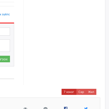
наймдугаар сарын 14-нөөс
ажиллуулж эхэлнэ
уржигдар
х зүйлс
Орон сууц, нийтийн аж ахуй,
авто зам, тохижилт
үйлчилгээний ажилтнуудын
ХАРИЛЦАА хандлагатай
холбоотой ГОМДОЛ их байгааг
дурдлаа
уржигдар
гээх
Бариста хийх нь залуусын
дунд яагаад трэнд болов
уржигдар
Өмгөөлөгч Б.Оюунбилэг:
"Урьхан" Б.Чинбат гэж хүн
7 хоног
Сар
Жил
бизнес хамтрагчаа гүтгэж
хууль хяналтын байгууллагаар
шалгуулж, торны цаана
суулгана гэх мэтээр дарамталдаг