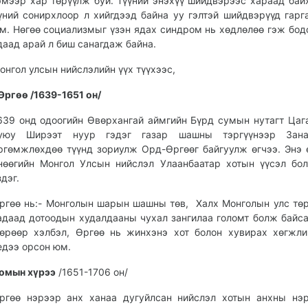
эмээр хар төрүүлж буй. Түүний энэхүү шийдвэрээс хараад бай
үний сонирхлоор л хийгдээд байна уу гэлтэй шийдвэрүүд гарг
м. Нөгөө социализмыг үзэн ядах синдром нь хөдлөлөө гэж бод
даад арай л биш санагдаж байна.
онгол улсын нийслэлийн үүх түүхээс,
Өргөө /1639-1651
он/
639 онд одоогийн Өвөрхангай аймгийн Бүрд сумын нутагт Цаг
уюу Ширээт нуур гэдэг газар шашны тэргүүнээр Зана
ргөмжлөхдөө түүнд зориулж Орд-Өргөөг байгуулж өгчээ. Энэ 
нөөгийн Монгол Улсын нийслэл Улаанбаатар хотын үүсэл бо
здэг.
ргөө нь:- Монголын шарын шашны төв, Халх Монголын улс төр
адаад дотоодын худалдааны чухал зангилаа голомт болж байса
өрөөр хэлбэл, Өргөө нь жинхэнэ хот болон хувирах хөгжл
едээ орсон юм.
омын
хүрээ
/1651-1706 он/
ргөө нэрээр анх ханаа дугуйлсан нийслэл хотын анхны нэ