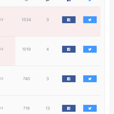
уржигдар
Д.Амарбаясгалан:
1534
3
03
Шатахууныхаа 97 хувийг нэг
улсаас авдаг хараат байдлаа
зогсоож, Арабын орнуудаас
нийлүүлэх ажлыг сэргээх
ёстой
уржигдар
1019
4
03
Худалдагч Н.Амарзаяа:
Дэлгүүрийн 32 хуудастай
өрийн дэвтэр долоо хоногт л
дүүрдэг
уржигдар
740
3
05
АИ-92 шатахууны нийлүүлэлт
тасралтгүй үргэлжилж байна
уржигдар
719
13
03