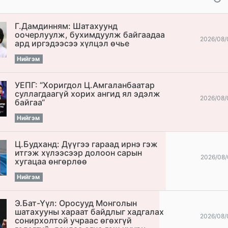
Г.Дамдинням: Шатахуунд
оочерлуулж, бухимдуулж байгаадаа
2026/08/
ард иргэдээсээ хүлцэл өчье
Нийгэм
УЕПГ: “Хоригдол Ц.Амгаланбаатар
cуллагдаагүй хорих ангид ял эдэлж
2026/08/
байгаа“
Нийгэм
Ц.Будханд: Дүүгээ гараад ирнэ гэж
итгэж хүлээсээр долоон сарын
2026/08/
хугацаа өнгөрлөө
Нийгэм
Э.Бат-Үүл: Оросууд Монголын
шатахууны хараат байдлыг хадгалах
2026/08/
сонирхолтой учраас өгөхгүй