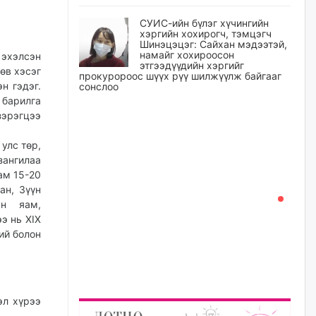
СУИС-ийн бүлэг хүчингийн
хэргийн хохирогч, тэмцэгч
Шинэцэцэг: Сайхан мэдээтэй,
намайг хохироосон
 эхэлсэн
этгээдүүдийн хэргийг
өв хэсэг
прокуророос шүүх рүү шилжүүлж байгааг
н гэдэг.
сонслоо
 барилга
өчигдѳр
зэрэгцээ
Өчигдрийн байдлаар ₮10000
улс төр,
доош дүнгээр шатахууны
зангилаа
худалдан авалт хийсэн 1500
ам 15-20
баримт бүртгэгджээ
ан, Зүүн
өчигдѳр
ын яам,
э нь XIX
Шатахуун олголтыг 50,000
ий болон
төгрөгөөр хязгаарласныг
нэмэгдүүлж 100,000 төгрөгт
хүргэхээр судалж байгаа
өчигдѳр
эл хүрээ