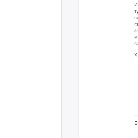
И
т
с
г
з
м
с
Х
Э