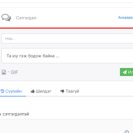
Сэтгэгдэл
Анхаара
·
GIF
Ил
Сүүлийн
Шилдэг
Таагүй
 сэтгэгдэлтэй