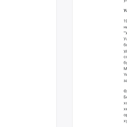
У
1
н
"
У
б
у
с
б
М
Ү
з
Ө
Б
х
х
о
х