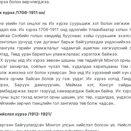
үрээ болон өөрчлөгджээ.
х
хүрээ /1706-1911
он/
нэ үеийн гол онцлог нь Их хүрээ суурьшиж хот болон хөгжиж
вдал юм. Их хүрээ 1706-1911 онд одоогийн Улаанбаатар хотын т
айгаа Сэлбийн голын хөндийд бууснаас хойш суурьшиж эхэлсэ
онголын урчууд сүм дуганыг барьж байгуулахдаа үндэснийхээ
лангуяа гэрийн уламжлалыг чадамгай ашиглан хөгжүүлсний 
ятад, Төвд уран барилгын уламжлалаас хэрэглэж байжээ.
IX зууны үед Их хүрээ зөвхөн шашны төв төдийгүй Монгол орны 
асаг захиргаа, соёлын чухал төв, худалдаа харилцааны том 
олж жинхэнэ хот болон хувирсан. Энэ үед Их хүрээний нийт хүн 
янга орчим байсан болов уу гэж үздэг. Их хүрээ хотод Ганд
үрээ, Баруун дамнуурчин, Маймаа хот, Консул сайд
амбадаржаа зэрэг газрууд хамаарагдаж байсан байна. Их хүрэ
ууны эцэс гэхэд монгол орны шашин, улс төр, худалдаа, үндэсн
ийгмийн зөрчил тэмцлийн гол зангилаа төв болж чадсан..
ийслэл
хүрээ /1912-1921/
эргээн байгуулагдсан Монгол улсын нийслэл болсон үе. Нийсл
лс орны амьдралд онцгой үүрэг гүйцэтгэх болсон.