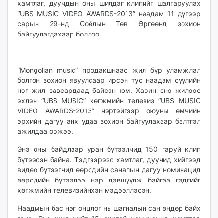
хамтлаг, дуучдын оны шилдэг клипийг шалгаруулах
ikon.mn
“UBS MUSIC VIDEO AWARDS-2013” наадам 11 дүгээр
mnb.mn
сарын 29-нд Соёлын Төв Өргөөнд зохион
Livetv.mn
байгуулагдахаар боллоо.
Eguur.mn
24tsag.mn
shuud.mn
“Mongolian music” продакшнаас жил бүр уламжлал
болгон зохион явуулсаар ирсэн тус наадам сүүлийн
eagle.mn
нэг жил завсардаад байсан юм. Харин энэ жилээс
ergelt.mn
эхлэн “UBS MUSIC” хөгжмийн телевиз “UBS MUSIC
zarig.mn
VIDEO AWARDS-2013” нэртэйгээр оюуны өмчийн
today.mn
эрхийн дагуу анх удаа зохион байгуулахаар бэлтгэл
zuv.mn
ажилдаа оржээ.
mminfo.mn
Энэ оны байдлаар уран бүтээлчид 150 гаруй клип
ugluu.mn
бүтээсэн байна. Тэдгээрээс хамтлаг, дуучид хийгээд
urlag.mn
видео бүтээгчид өөрсдийн саналын дагуу номинацид
unen.mn
өөрсдийн бүтээлээ нэр дэвшүүлж байгаа гэдгийг
asu.mn
хөгжмийн телевизийнхэн мэдээллэсэн.
shudarga.mn
Наадмын бас нэг онцлог нь шагналын сан өндөр байх
shuurhai.mn