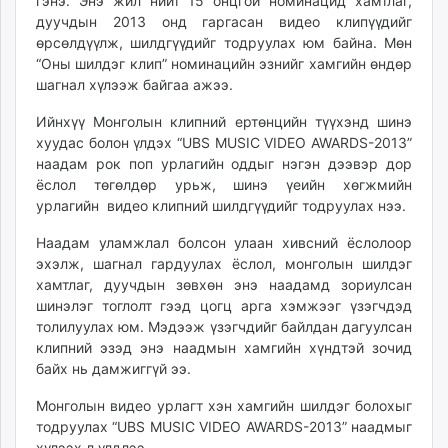
гэнэ. Энэ жил нийт 15 онцгой номинацид хамтлаг,
unuudur.mn
дуучдын 2013 онд гаргасан видео клипүүдийг
isee.mn
өрсөлдүүлж, шилдгүүдийг тодруулах юм байна. Мөн
“Оны шилдэг клип” номинацийн эзнийг хамгийн өндөр
mglradio.com
шагнал хүлээж байгаа ажээ.
fact.mn
itoim.mn
Ийнхүү Монголын клипний ертөнцийн түүхэнд шинэ
tumen.mn
хуудас болон үлдэх “UBS MUSIC VIDEO AWARDS-2013”
наадам рок поп урлагийн оддыг нэгэн дээвэр дор
shuum.mn
ёслол төгөлдөр урьж, шинэ үеийн хөгжмийн
times.mn
урлагийн видео клипний шилдгүүдийг тодруулах нээ.
tvmongolia.mn
mass.mn
Наадам уламжлал болсон улаан хивсний ёслолоор
эхэлж, шагнал гардуулах ёслол, монголын шилдэг
unegui.mn
хамтлаг, дуучдын зөвхөн энэ наадамд зориулсан
assa.mn
шинэлэг тоглолт гээд цогц арга хэмжээг үзэгчдэд
toim.mn
толилуулах юм. Мэдээж үзэгчдийг байлдан дагуулсан
tac.mn
клипний эзэд энэ наадмын хамгийн хүндтэй зочид
paparazzi.mn
байх нь дамжиггүй ээ.
unread.today
Монголын видео урлагт хэн хамгийн шилдэг болохыг
тодруулах “UBS MUSIC VIDEO AWARDS-2013” наадмыг
хүлээх л үлдлээ.