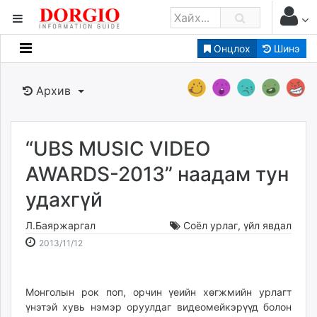
Онцлох
Шинэ
Мэдээллийн
Зар мэдээллийн
Архив
Банк санхүү
Бизнес ААН
Төрийн
“UBS MUSIC VIDEO
Нийслэлийн
AWARDS-2013” наадам тун
удахгүй
dorgio.mn
Gogo.mn
Л.Баяржаргал
Соёл урлаг
,
үйл явдал
caak.mn
2013-
2026-
2013/11/12
news.mn
11-
08-
12
07
zindaa.mn
18:54:04
06:52:03
Монголын рок поп, орчин үеийн хөгжмийн урлагт
Baabar.mn
үнэтэй хувь нэмэр оруулдаг видеомейкэрүүд болон
tovch.mn