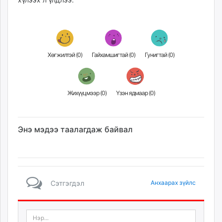
Хөгжилтэй (
0
)
Гайхамшигтай (
0
)
Гунигтай (
0
)
Жихүүцмээр (
0
)
Үзэн ядмаар (
0
)
Энэ мэдээ таалагдаж байвал
Сэтгэгдэл
Анхаарах зүйлс