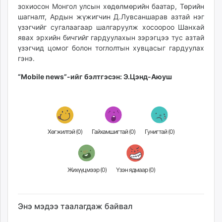
зохиосон Монгол улсын хөдөлмөрийн баатар, Төрийн
unuudur.mn
шагналт, Ардын жүжигчин Д.Лувсаншарав азтай нэг
isee.mn
үзэгчийг сугалаагаар шалгаруулж хосоороо Шанхай
mglradio.com
явах эрхийн бичгийг гардуулахын зэрэгцээ тус азтай
fact.mn
үзэгчид цомог болон тоглолтын хувцасыг гардуулах
itoim.mn
гэнэ.
tumen.mn
“Mobile news”-ийг бэлтгэсэн: Э.Цэнд-Аюуш
shuum.mn
times.mn
tvmongolia.mn
mass.mn
Хөгжилтэй (
0
)
Гайхамшигтай (
0
)
Гунигтай (
0
)
unegui.mn
assa.mn
toim.mn
tac.mn
Жихүүцмээр (
0
)
Үзэн ядмаар (
0
)
paparazzi.mn
unread.today
Энэ мэдээ таалагдаж байвал