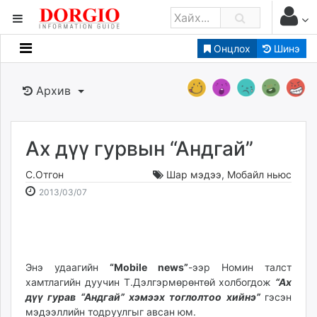
Онцлох
Шинэ
Мэдээллийн
Зар мэдээллийн
Архив
Банк санхүү
Бизнес ААН
Төрийн
Ах дүү гурвын “Андгай”
Нийслэлийн
С.Отгон
Шар мэдээ
,
Мобайл ньюс
2013-
2026-
2013/03/07
dorgio.mn
03-
08-
Gogo.mn
07
07
caak.mn
03:27:48
17:25:46
news.mn
Энэ удаагийн
“Mobile news”
-ээр Номин талст
zindaa.mn
хамтлагийн дуучин Т.Дэлгэрмөрөнтөй холбогдож
“Ах
Baabar.mn
дүү гурав “Андгай” хэмээх тоглолтоо хийнэ”
гэсэн
tovch.mn
мэдээллийн тодруулгыг авсан юм.