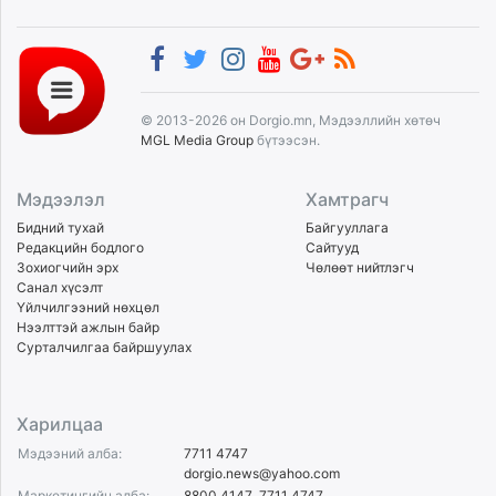
© 2013-2026 он Dorgio.mn, Мэдээллийн хөтөч
MGL Media Group
бүтээсэн.
Мэдээлэл
Хамтрагч
Бидний тухай
Байгууллага
Редакцийн бодлого
Сайтууд
Зохиогчийн эрх
Чөлөөт нийтлэгч
Санал хүсэлт
Үйлчилгээний нөхцөл
Нээлттэй ажлын байр
Сурталчилгаа байршуулах
Харилцаа
Мэдээний алба:
7711 4747
dorgio.news@yahoo.com
Маркетингийн алба:
8800 4147
,
7711 4747