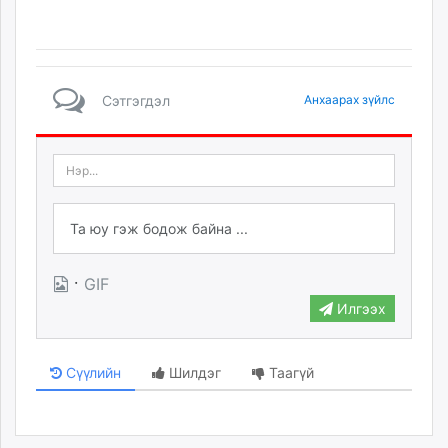
Сэтгэгдэл
Анхаарах зүйлс
·
GIF
Илгээх
Сүүлийн
Шилдэг
Таагүй