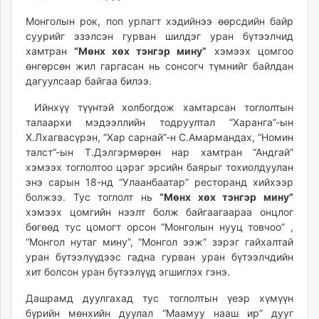
ikon.mn
Монголын рок, поп урлагт хэдийнээ өөрсдийн байр
mnb.mn
суурийг эзэлсэн гурван шилдэг уран бүтээлчид
Livetv.mn
хамтран
“Мөнх хөх тэнгэр мину”
хэмээх цомгоо
Eguur.mn
өнгөрсөн жил гаргасан нь сонсогч түмнийг байлдан
дагуулсаар байгаа билээ.
24tsag.mn
shuud.mn
Ийнхүү түүнтэй холбогдож хамтарсан тоглолтын
eagle.mn
талаархи мэдээллийн тодруултал “Харанга”-ын
ergelt.mn
Х.Лхагвасүрэн, “Хар сарнай”-н С.Амармандах, “Номин
талст”-ын Т.Дэлгэрмөрөн нар хамтран “Андгай”
zarig.mn
хэмээх тоглолтоо цэрэг эрсийн баярыг тохиолдуулан
today.mn
энэ сарын 18-нд “Улаанбаатар” ресторанд хийхээр
zuv.mn
болжээ. Тус тоглолт нь
“Мөнх хөх тэнгэр мину”
mminfo.mn
хэмээх цомгийн нээлт болж байгаагаараа онцлог
ugluu.mn
бөгөөд тус цомогт орсон “Монголын нууц товчоо” ,
“Монгол нутаг мину”, “Монгол ээж” зэрэг гайхалтай
urlag.mn
уран бүтээлүүдээс гадна гурван уран бүтээлчдийн
unen.mn
хит болсон уран бүтээлүүд эгшиглэх гэнэ.
asu.mn
shudarga.mn
Дашрамд дуулгахад тус тоглолтын үеэр хүмүүн
бүрийн мөнхийн дуулал “Маамуу нааш ир” дууг
shuurhai.mn