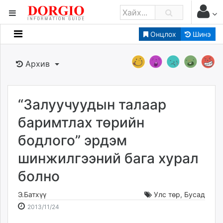
Онцлох
Шинэ
Мэдээллийн
Зар мэдээллийн
Архив
Банк санхүү
Бизнес ААН
Төрийн
“Залуучуудын талаар
Нийслэлийн
баримтлах төрийн
бодлого” эрдэм
dorgio.mn
шинжилгээний бага хурал
Gogo.mn
caak.mn
болно
news.mn
zindaa.mn
Э.Батхүү
Улс төр
,
Бусад
2013-
2026-
Baabar.mn
2013/11/24
11-
08-
tovch.mn