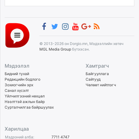
© 2013-2026 он Dorgio.mn, Мэдээллийн хөтөч
MGL Media Group
бүтээсэн.
Мэдээлэл
Хамтрагч
Бидний тухай
Байгууллага
Редакцийн бодлого
Сайтууд
Зохиогчийн эрх
Чөлөөт нийтлэгч
Санал хүсэлт
Үйлчилгээний нөхцөл
Нээлттэй ажлын байр
Сурталчилгаа байршуулах
Харилцаа
Мэдээний алба:
7711 4747