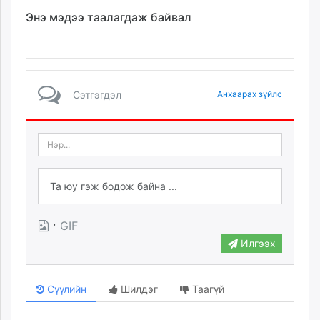
Энэ мэдээ таалагдаж байвал
Сэтгэгдэл
Анхаарах зүйлс
·
GIF
Илгээх
Сүүлийн
Шилдэг
Таагүй