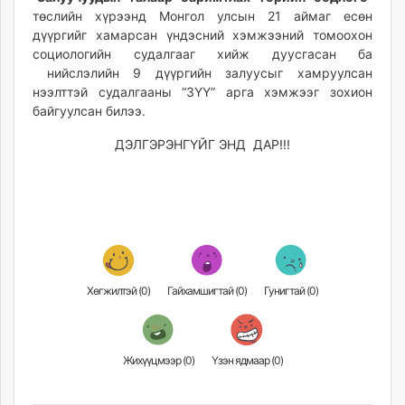
unuudur.mn
төслийн хүрээнд Монгол улсын 21 аймаг есөн
дүүргийг хамарсан үндэсний хэмжээний томоохон
isee.mn
социологийн судалгааг хийж дуусгасан ба
mglradio.com
нийслэлийн 9 дүүргийн залуусыг хамруулсан
fact.mn
нээлттэй судалгааны “ЗҮҮ” арга хэмжээг зохион
itoim.mn
байгуулсан билээ.
tumen.mn
ДЭЛГЭРЭНГҮЙГ ЭНД ДАР!!!
shuum.mn
times.mn
tvmongolia.mn
mass.mn
unegui.mn
assa.mn
toim.mn
Хөгжилтэй (
0
)
Гайхамшигтай (
0
)
Гунигтай (
0
)
tac.mn
paparazzi.mn
unread.today
Жихүүцмээр (
0
)
Үзэн ядмаар (
0
)