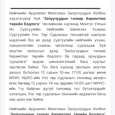
24
09
ikon.mn
21:33:03
16:11:30
mnb.mn
Нийгмийн Ардчилал Монголын Залуучуудын Холбоо
Livetv.mn
хэрэгжүүлж буй “
Залуучуудын талаар баримтлах
Eguur.mn
төрийн бодлого
” төслийнхөө хүрээнд Монгол Улсын
Их Сургуулийн Нийгмийн Шинжлэх Ухааны
24tsag.mn
Сургуулийн Улс Төр Судлалын тэнхимтэй хамтран
shuud.mn
үндэсний бүх их дээд сургуулийн нийгмийн ухаан,
eagle.mn
хүмүүнлэгийн ухааны чиглэлээр суралцаж буй
ergelt.mn
оюутан залуусын дунд “Залуучуудын талаар
zarig.mn
баримтлах төрийн бодлого ба гадаад орнуудын
туршлага” эрдэм шинжилгээний бага хурлыг
today.mn
зарласан байна. Тус бага хуралд оролцох оюутан
zuv.mn
залуус бүтээлээ 12 сарын 10-ны 17:00 цагаас өмнө
mminfo.mn
МУИС НШУС-ийн Улс төр судлалын тэнхимд авчирч
ugluu.mn
өгөх бөгөөд 12 сарын 14-ны өдрийн 10:00 цагт МУИС-
urlag.mn
ийн 1-р байрны дугуй танхимд тус бүтээлүүдийг
unen.mn
хэлэлцэн, Улс төр судлалын тэнхмийн эрдэмтэн багш
нар шүүх юм байна.
asu.mn
shudarga.mn
Нийгмийн Ардчилал Монголын Залуучуудын Холбоо
shuurhai.mn
“
Залуучуудын талаар баримтлах төрийн бодлого
”