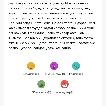
сүүлийн үед ажлын хэсэгт эрдэмтэд Монгол хэлний
ikon.mn
цагаан толгойн “й, щ, ь, ъ” үсгүүдийг хасах шийдэлд
mnb.mn
хүрч, тэр нь биеллээ олж байгаа мэт мэдээллүүд олон
Livetv.mn
нийтийн дунд түгсэн. Гэвч өнгөрсөн долоо хоногт
Eguur.mn
Ерөнхий сайд Н.Алтанхуяг “Цагаан толгойн дөрвөн үсэг
24tsag.mn
хасах ямар ч асуудал надад ирээгүй байна. Тийм зүйл
огт байхгүй” гэсэн албан ёсны тайлбар өгсөн юм.
shuud.mn
Тиймээс “Зөв бичгийн дүрмийг сайжруулж, толь бүтээх”
eagle.mn
ажлын хэсгийнхэн цагаан толгойг 31 үсэгтэй болгох бус,
ergelt.mn
дөрвөн үсэг байрандаа үлдэх юм байна.
zarig.mn
today.mn
zuv.mn
mminfo.mn
Хөгжилтэй (
0
)
Гайхамшигтай (
0
)
Гунигтай (
0
)
ugluu.mn
urlag.mn
unen.mn
asu.mn
Жихүүцмээр (
0
)
Үзэн ядмаар (
0
)
shudarga.mn
shuurhai.mn