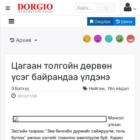
Онцлох
Шинэ
Мэдээллийн
Зар мэдээллийн
Архив
Банк санхүү
Бизнес ААН
Төрийн
Цагаан толгойн дөрвөн
Нийслэлийн
үсэг байрандаа үлдэнэ
Э.Батхүү
Нийгэм
,
Үйл явдал
dorgio.mn
2013-
2026-
2013/11/26
Gogo.mn
11-
08-
caak.mn
26
08
news.mn
17:06:26
15:39:54
Монгол
zindaa.mn
улсын
Baabar.mn
Засгийн газраас “Зөв бичгийн дүрмийг сайжруулж, толь
tovch.mn
бүтээх” ажлын хэсгийг томилон ажиллуулж буй. Харин