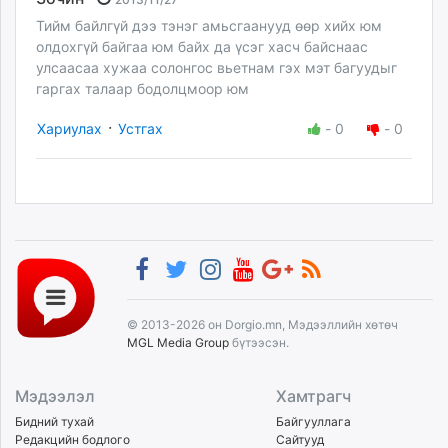
Тийм байлгүй дээ тэнэг амьсгаанууд өөр хийх юм
олдохгүй байгаа юм байх да үсэг хасч байснаас
улсаасаа хужаа солонгос вьетнам гэх мэт багуудыг
гаргах талаар бодолцмоор юм
·
Хариулах
Устгах
-
0
-
0
© 2013-2026 он Dorgio.mn, Мэдээллийн хөтөч
MGL Media Group
бүтээсэн.
Мэдээлэл
Хамтрагч
Бидний тухай
Байгууллага
Редакцийн бодлого
Сайтууд