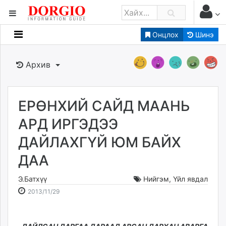
Онцлох
Шинэ
Мэдээллийн
Зар мэдээллийн
Архив
Банк санхүү
Бизнес ААН
Төрийн
ЕРӨНХИЙ САЙД МААНЬ
Нийслэлийн
АРД ИРГЭДЭЭ
ДАЙЛАХГҮЙ ЮМ БАЙХ
dorgio.mn
ДАА
Gogo.mn
caak.mn
Э.Батхүү
Нийгэм
,
Үйл явдал
news.mn
2013-
2026-
2013/11/29
zindaa.mn
11-
08-
Baabar.mn
29
09
tovch.mn