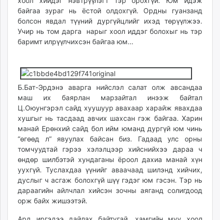
хоол хийдэг нэвтрүүлэгт тэр орохгүй. Юм идэж
байгаа зураг нь ёстой олдохгүй. Ордны гуанзанд
болсон явдал түүний дургүйцлийг ихэд төрүүлжээ.
Учир нь том дарга нарыг хоол иддэг болохыг нь тэр
баримт илрүүлчихсэн байгаа юм…
Б.Бат-Эрдэнэ аварга нийслэл салат олж авсандаа
маш их баярлан марзайтал инээж байтал
Ц.Оюунгэрэл сайд хуушуур авахаар харайж явахдаа
хушгыг нь тасдаад авчих шахсан гэж байгаа. Харин
манай Ерөнхий сайд бол ийм юманд дургүй юм чинь
“өгөөд л” явуулах байсан биз. Гадаад улс орны
томчуудтай гэрээ хэлэлцээр хийснийхээ дараа ч
өндөр шилбэтэй хундаганы ёроол дахиа манай хүн
уухгүй. Туслахдаа үүнийг аваачаад шилэнд хийчих,
дуслыг ч асгаж болохгүй шүү гэдэг юм гэсэн. Тэр нь
дараагийн айлчлал хийсэн зочны аяганд солигдоод
орж байх жишээтэй.
Ард иргэдээ дайлах байтугай, хамгийн муу хоол