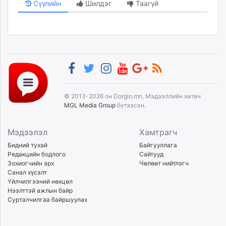
Сүүлийн
Шилдэг
Таагүй
© 2013-2026 он Dorgio.mn, Мэдээллийн хөтөч
MGL Media Group
бүтээсэн.
Мэдээлэл
Хамтрагч
Бидний тухай
Байгууллага
Редакцийн бодлого
Сайтууд
Зохиогчийн эрх
Чөлөөт нийтлэгч
Санал хүсэлт
Үйлчилгээний нөхцөл
Нээлттэй ажлын байр
Сурталчилгаа байршуулах