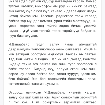
Энэ үзэгдэл сүүлийн үед бүр цагаандаа гарсан. Камер
unuudur.mn
тулган шагайж, микрофон ам руу нь чихэж байгаад
isee.mn
энэ нөхөд юуг л бол юуг, хэнээс ч дээрэмдэж чадах
mglradio.com
нөхөд байгаа юм. Телевиз, радиогоос төрж гараад
байгаа тэр мундаг цомтон, уран үгийн мастерууд нь
fact.mn
үнэн хэрэгтээ ганц гайгүй мэдээ бичиж үзээгүй,
itoim.mn
чадах ч үгүй усан толгой, тосон торойнууд байдаг нь
tumen.mn
нууц биш шүү дээ.
shuum.mn
Ч.Даваабаяр гэдэг залуу ямар аймшигтай
times.mn
дээрэмчдийн толгойлогчоор очиж байгаагаа МҮОНТ-
tvmongolia.mn
ийн захирал болохдоо мэдээгүй байсан нь лавтай.
mass.mn
Тэд бол ингэж л бодно. Нэг их нялцганаад байхгүй.
unegui.mn
Бидэнд тахиа өгч байгаа юм чинь түрс зооглосон л
assa.mn
байж таараа. Бидэнд сүү, ааруул өгсөн юм чинь
өөрөө юу авсан байгаа бол, алтан хурууд идсэн юм
toim.mn
биш байгаа? Энэ бол телевизийн босогчдын логик
tac.mn
сэтгэлгээний жанжин шугам нь.
paparazzi.mn
unread.today
Огцроод явчихсан Ч.Даваабаяр үнэнийг хэлдэг
залуу юм шиг байгаа юм. Ашиг сонирхлын зөрчилтэй
л гэх юм. Ашиг сонирхлын зөрчилтэй байхаас