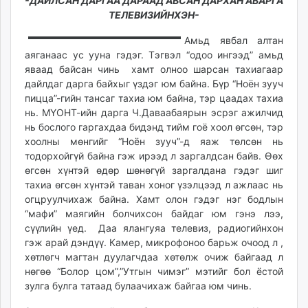
20:02:07
22:36:15
-ДАЙЛСАН ДАРГАА ДАРААД АВСАН ДАРХАН АВАРГА
ikon.mn
ТЕЛЕВИЗИЙНХЭН-
mnb.mn
Амьд явбал алтан
Livetv.mn
аяганаас ус ууна гэдэг. Тэгвэл “одоо ингээд” амьд
Eguur.mn
яваад байсан чинь хамт олноо шарсан тахиагаар
24tsag.mn
дайлдаг дарга байхыг үздэг юм байна. Бүр “Ноён зууч
shuud.mn
пицца”-гийн тансаг тахиа юм байна, тэр цаадах тахиа
нь. МҮОНТ-ийн дарга Ч.Даваабаярын эсрэг ажилчид
eagle.mn
нь бослого гаргахдаа бидэнд тийм гоё хоол өгсөн, тэр
ergelt.mn
хоолны мөнгийг “Ноён зууч”-д яаж төлсөн нь
zarig.mn
тодорхойгүй байна гэж ирээд л заргалдсан байв. Өөх
today.mn
өгсөн хүнтэй өдөр шөнөгүй заргалдана гэдэг шиг
zuv.mn
тахиа өгсөн хүнтэй таван хоног үзэлцээд л ажлаас нь
огцруулчихаж байна. Хамт олон гэдэг нэг бодлын
mminfo.mn
“мафи” маягийн болчихсон байдаг юм гэнэ лээ,
ugluu.mn
сүүлийн үед. Даа ялангуяа телевиз, радиогийнхон
urlag.mn
гэж арай дэндүү. Камер, микрофоноо барьж очоод л ,
unen.mn
хөтлөгч магтан дуулагчдаа хөтөлж очиж байгаад л
asu.mn
нөгөө “Болор цом”,”Утгын чимэг” мэтийг бол ёстой
shudarga.mn
зулга булга татаад булаачихаж байгаа юм чинь.
shuurhai.mn