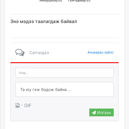
Жихүүцмээр (
0
)
Үзэн ядмаар (
0
)
Энэ мэдээ таалагдаж байвал
Сэтгэгдэл
Анхаарах зүйлс
·
GIF
Илгээх