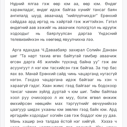
Нүдний ялгаа гэж өөр юм аа, өөр юм. Өндөг
харамладаг, өндөг идэж байгаа хүнийг тансаг баян
ангилалд шууд аваачаад “нийлүүлчихдэг” Ерөнхий
сайддаа ард иргэд нь хайртай гэж жигтэйхэн. Гэтэл
өндөгний аав ээжийг нь аваачиж пологдтол нь идүүлж
ходоодыг нь баярлуулсан даргаа Үндэсний
телевизийнхэн нь хөөгөөд явуулчихна лээ.
Арга ядахдаа Ч.Даваабаяр захирал Солийн Данзан
шиг “Та нарт тахиа өгөх байтугай гамбир аваачиж
өгсөн дарга 46 жилийн түүхэнд байна уу” гэж ам
асуунгуут л нэг юм тасхийсэн гэж байгаа. За тэр бас
яах вэ. Манай Ерөнхий сайд чинь чацарганд нугасгүй
нэгэн. Гэхдээ чацаргана идэж байгааг нь хэн ч
хараагүй гэдэг. Хаан жимс гээд байгааг нь бодохоор
тансаг чамин зүйлд дуртай ч юм шиг. Тийм байтлаа
хоол руу очихоороо л их муу, болж өгвөл өнжиж
өмхийрсөн нөөцийн мах тэргүүтнийг өвчүүнийхээ
цаагуур шидэх ухааны юм зөвлөх гээд байх юм. Ард
иргэдийн ходоодыг хогийн сав гэж боддог юм уу даа.
Мань хашир энэ талдаа ёстой нэг хийгүй. Хэзээ ч