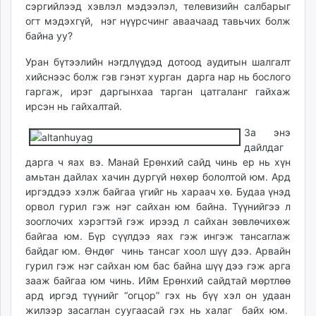
сэргийлээд хэвлэл мэдээлэл, телевизийн салбарыг
огт мэдэхгүй, нэг нүүрсчинг аваачаад тавьчих болж
байна уу?
Уран бүтээлийн нэгдлүүдэд дотоод аудитын шалгалт
хийснээс болж гэв гэнэт хурган дарга нар нь бослого
гаргаж, ирэг даргынхаа тарган цатгаланг гайхаж
ирсэн нь гайхалтай.
За энэ
дайлдаг
дарга ч яах вэ. Манай Ерөнхий сайд чинь ер нь хүн
амьтан дайлах хачин дургүй нөхөр бололтой юм. Ард
иргэддээ хэлж байгаа үгийг нь хараач хө. Будаа үнэд
орвол гурил гэж нэг сайхан юм байна. Түүнийгээ л
зооглочих хэрэгтэй гэж ирээд л сайхан зөвлөчихөж
байгаа юм. Бүр сүүлдээ яах гэж ингэж тансаглаж
байдаг юм. Өндөг чинь тансаг хоол шүү дээ. Арвайн
гурил гэж нэг сайхан юм бас байна шүү дээ гэж арга
зааж байгаа юм чинь. Ийм Ерөнхий сайдтай мөртлөө
ард иргэд түүнийг “огцор” гэх нь бүү хэл он удаан
жилээр засаглан суугаасай гэх нь халаг байх юм.