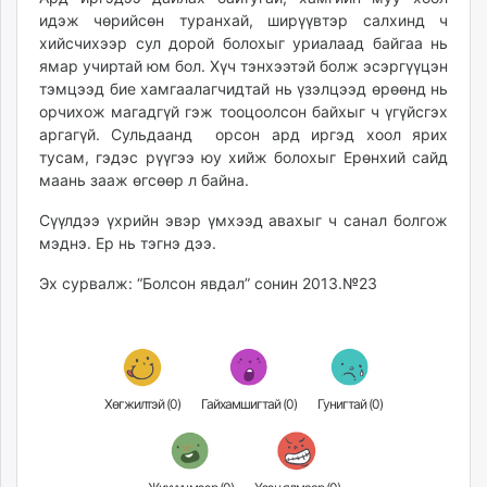
идэж чөрийсөн туранхай, ширүүвтэр салхинд ч
хийсчихээр сул дорой болохыг уриалаад байгаа нь
ямар учиртай юм бол. Хүч тэнхээтэй болж эсэргүүцэн
тэмцээд бие хамгаалагчидтай нь үзэлцээд өрөөнд нь
орчихож магадгүй гэж тооцоолсон байхыг ч үгүйсгэх
аргагүй. Сульдаанд орсон ард иргэд хоол ярих
тусам, гэдэс рүүгээ юу хийж болохыг Ерөнхий сайд
маань зааж өгсөөр л байна.
Сүүлдээ үхрийн эвэр үмхээд авахыг ч санал болгож
мэднэ. Ер нь тэгнэ дээ.
Эх сурвалж: “Болсон явдал” сонин 2013.№23
Хөгжилтэй (
0
)
Гайхамшигтай (
0
)
Гунигтай (
0
)