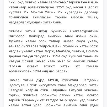
1225 онд Чингис хааны зарлигаар “Төрийн бөө цэцэн
хатан”-аар өргөмжлөгдсөн. 1252 онд насан эцэслэх
хүртлээ Их Монгол Улсын Их хуралдайн даргаар
томилогдон ажилласан төрийн мэргэн түшээ,
чадварлаг удирдагч хатан байв.
Чимбай хатны дүрд бүжигчин Лхагвасүрэнгийн
Энхболор: Хонгирад аймгийн Алчи ноёны охин.
Хубилай хааны олон татвар эмээс оюун ухаан,
авьяас билгээрээ тодрон Юань гүрний их хатан болж
чадсан ухаант хатан. Дорж, Мангала, Чингим, Номгон
дөрвөн хөвүүн төрүүлсэн. 1294 онд Хубилай хааны ач
хөвүүн Өлзийт Төмөр хаан эмэг эх Чимбай хатныг
“Гэгээн ухаант зохист хатан эх” хэмээн
өргөмжилсөн. 1284 онд нас барсан.
Самар хатны дүрд МУГЖ, бүжигчин Шагдарын
Одонтуяа: Элбэг нигүүлсэгч хаан Майдарбал, хатан
Гэвгүдэй хоёрын охин. Ойрадын Батулай чинсаны
гэргий, жинхэнэ боржигон овгийн хатан. Монгол
төрийн “Харанхуй үе” гэгддэг 14-р зууны үед Чингис
хааны алтан ураг, Боржигон аймгийн ганц удам