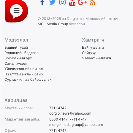
© 2013-2026 он Dorgio.mn, Мэдээллийн хөтөч
MGL Media Group
бүтээсэн.
Мэдээлэл
Хамтрагч
Бидний тухай
Байгууллага
Редакцийн бодлого
Сайтууд
Зохиогчийн эрх
Чөлөөт нийтлэгч
Санал хүсэлт
Үйлчилгээний нөхцөл
Нээлттэй ажлын байр
Сурталчилгаа байршуулах
Харилцаа
Мэдээний алба:
7711 4747
dorgio.news@yahoo.com
Маркетингийн алба:
8800 4147
,
7711 4747
mongolmediagroup@yahoo.com
Оффис:
7711 4747