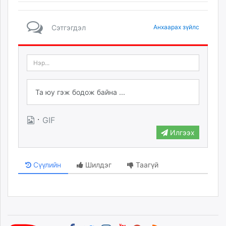
Сэтгэгдэл
Анхаарах зүйлс
·
GIF
Илгээх
Сүүлийн
Шилдэг
Таагүй