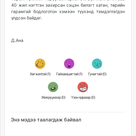
40 жил нэгтгэн захирсан сэцэн билэгт хатан, төрийн
гарамгай бодлоготон хэмээн түүхэнд тэмдэглэгдэн
үлдсэн байдаг.
Д.Ана
Хөгжилтэй (
1
)
Гайхамшигтай (
1
)
Гунигтай (
0
)
Жихүүцмээр (
0
)
Үзэн ядмаар (
0
)
Энэ мэдээ таалагдаж байвал