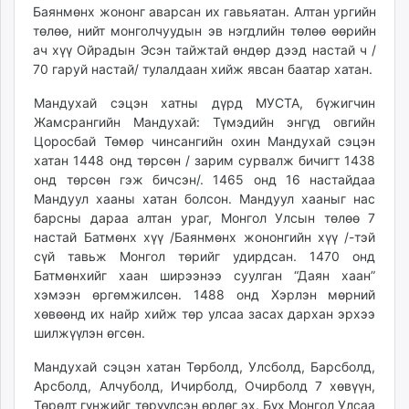
Баянмөнх жононг аварсан их гавьяатан. Алтан ургийн
төлөө, нийт монголчуудын эв нэгдлийн төлөө өөрийн
ач хүү Ойрадын Эсэн тайжтай өндөр дээд настай ч /
70 гаруй настай/ тулалдаан хийж явсан баатар хатан.
Мандухай сэцэн хатны дүрд МУСТА, бүжигчин
Жамсрангийн Мандухай: Түмэдийн энгүд овгийн
Цоросбай Төмөр чинсангийн охин Мандухай сэцэн
хатан 1448 онд төрсөн / зарим сурвалж бичигт 1438
онд төрсөн гэж бичсэн/. 1465 онд 16 настайдаа
Мандуул хааны хатан болсон. Мандуул хааныг нас
барсны дараа алтан ураг, Монгол Улсын төлөө 7
настай Батмөнх хүү /Баянмөнх жононгийн хүү /-тэй
сүй тавьж Монгол төрийг удирдсан. 1470 онд
Батмөнхийг хаан ширээнээ суулган “Даян хаан”
хэмээн өргөмжилсөн. 1488 онд Хэрлэн мөрний
хөвөөнд их найр хийж төр улсаа засах дархан эрхээ
шилжүүлэн өгсөн.
Мандухай сэцэн хатан Төрболд, Улсболд, Барсболд,
Арсболд, Алчуболд, Ичирболд, Очирболд 7 хөвүүн,
Төрөлт гүнжийг төрүүлсэн өрлөг эх. Бүх Монгол Улсаа