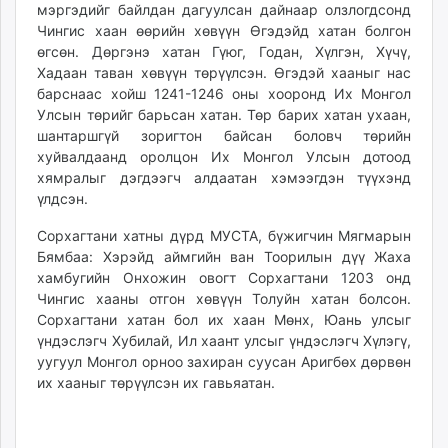
мэргэдийг байлдан дагуулсан дайнаар олзлогдсонд
Чингис хаан өөрийн хөвүүн Өгэдэйд хатан болгон
өгсөн. Дөргэнэ хатан Гүюг, Годан, Хүлгэн, Хүчү,
Хадаан таван хөвүүн төрүүлсэн. Өгэдэй хааныг нас
барснаас хойш 1241-1246 оны хооронд Их Монгол
Улсын төрийг барьсан хатан. Төр барих хатан ухаан,
шантаршгүй зоригтон байсан боловч төрийн
хуйвалдаанд оролцон Их Монгол Улсын дотоод
хямралыг дэгдээгч алдаатан хэмээгдэн түүхэнд
үлдсэн.
Сорхагтани хатны дүрд МУСТА, бүжигчин Мягмарын
Бямбаа: Хэрэйд аймгийн ван Тоорилын дүү Жаха
хамбугийн Онхожин овогт Сорхагтани 1203 онд
Чингис хааны отгон хөвүүн Толуйн хатан болсон.
Сорхагтани хатан бол их хаан Мөнх, Юань улсыг
үндэслэгч Хубилай, Ил хаант улсыг үндэслэгч Хүлэгү,
уугуул Монгол орноо захиран суусан Аригбөх дөрвөн
их хааныг төрүүлсэн их гавьяатан.