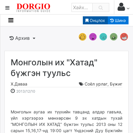
Онцлох
Шинэ
Мэдээллийн
Зар мэдээллийн
Архив
Банк санхүү
Бизнес ААН
Төрийн
Монголын их "Хатад"
Нийслэлийн
бүжгэн туульс
Х.Даваа
Соёл урлаг
,
Бүжиг
dorgio.mn
2013-
2026-
2013/12/10
Gogo.mn
12-
08-
caak.mn
10
06
news.mn
22:25:09
10:20:36
Монголын аугаа их түүхийн тавцанд алдар гавъяа,
zindaa.mn
үйл хэргээрээ мөнхөрсөн 9 эх хатдын тухай
Baabar.mn
“МОНГОЛЫН ИХ ХАТАД” бүжгэн туульс 2013 оны 12
tovch.mn
сарын 15,16,17-нд 19:00 цагт Үндэсний Дуу Бүжгийн