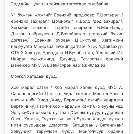
Эрдмийн Чуулгын тайзнаа тоглогдох гэж байна.
ikon.mn
mnb.mn
Уг бүжгэн жүжгийг Ерөнхий продюсер Г.Цоггэрэл /
Livetv.mn
ерөнхий захирал/, Цомнолыг Н.Болд /дэд захирал/,
Eguur.mn
Хөгмийн зохиолч Төрийн соёрхолт Б.Мөнхболд,
Дэглэн найруулсан Д.Баярбаатар /ерөнхий бүжиг
24tsag.mn
дэглээч/, Ерөнхий зураач Ц.Энхтуяа, Хөгжмийн
shuud.mn
найруулга М.Бирваа, Бүжиг дэглээч УГЖ А.Даваахүү,
eagle.mn
СТА Х.Хашхүү, Удирдаач Н.Буянбаатар, Үндэсний Их
ergelt.mn
Найрал хөгжимчид, Дуучид, Тоглолтын ерөнхий
zarig.mn
менежер МУСТА Б.Нямсүрэн нар ажиллажээ.
today.mn
Монгол Хатадын дүрд:
zuv.mn
mminfo.mn
Хоо марал хатан / Хоо марал хатны дүрд МУСТА,
Саранцэцэгийн Цэцгээ: Бида хэмээх Монгол Улсын
ugluu.mn
анхны ноён Хиад /Хиад Боржигон/ овгийн удирдагч
urlag.mn
Бөртэ чину, Гэргий Хоо маралын хамт 8-р зууны үед
unen.mn
Эргүнэ-Хун хэмээх нутгаас /Сияны нуруу/ нүүдэллэн
asu.mn
Онон, Хэрлэн, Туул голын эхэн Бурхан Халдун уулнаа
shudarga.mn
ирэн суурьшсан домогтой. Батцагаан / Батачихан/
хөвүүнийг төрүүлсэн буюу. Монголчууд бидний
shuurhai.mn