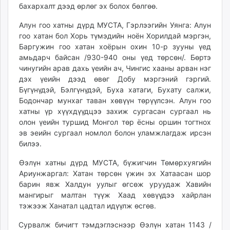
бахархалт дээд өрлөг эх болох бөлгөө.
unuudur.mn
isee.mn
Алун гоо хатны дүрд МУСТА, Гэрлээгийн Уянга: Алун
mglradio.com
гоо хатан бол Хорь түмэдийн ноён Хорилдай мэргэн,
Баргужин гоо хатан хоёрын охин 10-р зууны үед
fact.mn
амьдарч байсан /930-940 оны үед төрсөн/. Бөртэ
itoim.mn
чинугийн арав дахь үеийн ач, Чингис хааны арван нэг
tumen.mn
дэх үеийн дээд өвөг Добу мэргэний гэргий.
shuum.mn
Бүгүнүдэй, Бэлгүнүдэй, Буха хатаги, Бухату салжи,
times.mn
Бодончар мунхаг таван хөвүүн төрүүлсэн. Алун гоо
хатны үр хүүхдүүдцээ захиж сургасан сургаал нь
tvmongolia.mn
олон үеийн туршид Монгол төр ёсны оршин тогтнох
mass.mn
эв эеийн сургаал номлол болон уламжлагдаж ирсэн
unegui.mn
билээ.
assa.mn
Өэлүн хатны дүрд МУСТА, бүжигчин Төмөрхуягийн
toim.mn
Ариунжаргал: Хатан төрсөн үжин эх Хатаасан шор
tac.mn
барин явж Халдун уулыг өгсөж уруудаж Хавийн
paparazzi.mn
мангирыг малтан түүж Хаад хөвүүдээ хайрлан
unread.today
тэжээж Ханатал цадтал идүүлж өсгөв.
Сурвалж бичигт тэмдэглэснээр Өэлүн хатан 1143 /