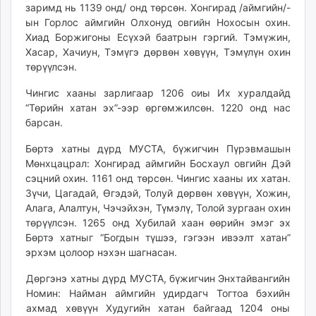
заримд нь 1139 онд/ онд төрсөн. Хонгирад /аймгийн/-
ын Горлос аймгийн Олхонуд овгийн Нохосын охин.
Хиад Боржигоны Есүхэй баатрын гэргий. Тэмүжин,
Хасар, Хачиун, Тэмүгэ дөрвөн хөвүүн, Тэмүлүн охин
төрүүлсэн.
Чингис хааны зарлигаар 1206 оиы Их хуралдайд
“Төрийн хатан эх”-ээр өргөмжилсөн. 1220 онд нас
барсан.
Бөртэ хатны дүрд МУСТА, бүжигчин Пүрэвмашын
Мөнхцацрал: Хонгирад аймгийн Босхаул овгийн Дэй
сэцний охин. 1161 онд төрсөн. Чингис хааны их хатан.
Зүчи, Цагадай, Өгэдэй, Толуй дөрвөн хөвүүн, Хожин,
Алага, Алалтун, Чэчэйхэн, Түмэлү, Толой зургаан охин
төрүүлсэн. 1265 онд Хубилай хаан өөрийн эмэг эх
Бөртэ хатныг “Богдын түшээ, гэгээн ивээлт хатан”
эрхэм цолоор нэхэн шагнасан.
Дөргэнэ хатны дүрд МУСТА, бүжигчин Энхтайвангийн
Номин: Найман аймгийн удирдагч Тогтоа бэхийн
ахмад хөвүүн Худугийн хатан байгаад 1204 оны