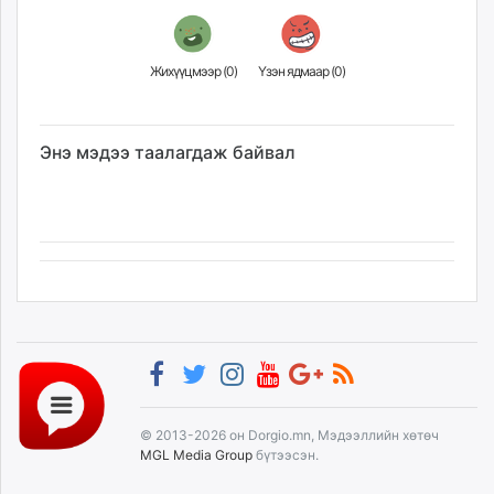
unuudur.mn
isee.mn
Жихүүцмээр (
0
)
Үзэн ядмаар (
0
)
mglradio.com
fact.mn
itoim.mn
Энэ мэдээ таалагдаж байвал
tumen.mn
shuum.mn
times.mn
tvmongolia.mn
mass.mn
unegui.mn
assa.mn
toim.mn
tac.mn
paparazzi.mn
unread.today
© 2013-2026 он Dorgio.mn, Мэдээллийн хөтөч
MGL Media Group
бүтээсэн.