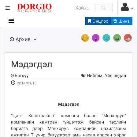
Онцлох
Шинэ
Мэдээллийн
Зар мэдээллийн
Архив
Банк санхүү
Бизнес ААН
Төрийн
Мэдэгдэл
Нийслэлийн
Э.Батхүү
Нийгэм
,
Үйл явдал
2014-
2026-
2014/01/13
dorgio.mn
01-
08-
Gogo.mn
13
10
caak.mn
16:29:39
15:35:10
Мэдэгдэл
news.mn
“Цаст Констракшн” компани болон “Монхорус”
zindaa.mn
компанийн хамтран гүйцэтгэж байсан төслийн
Baabar.mn
барилга дээр Монхорус компанийн цахилгааны
tovch.mn
ажилтан Т учир битүүлгээр амь насаа алдсан хэрэг