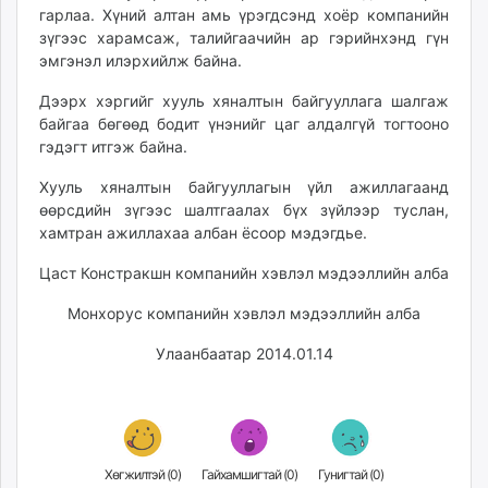
гарлаа. Хүний алтан амь үрэгдсэнд хоёр компанийн
ikon.mn
зүгээс харамсаж, талийгаачийн ар гэрийнхэнд гүн
mnb.mn
эмгэнэл илэрхийлж байна.
Livetv.mn
Eguur.mn
Дээрх хэргийг хууль хяналтын байгууллага шалгаж
байгаа бөгөөд бодит үнэнийг цаг алдалгүй тогтооно
24tsag.mn
гэдэгт итгэж байна.
shuud.mn
eagle.mn
Хууль хяналтын байгууллагын үйл ажиллагаанд
ergelt.mn
өөрсдийн зүгээс шалтгаалах бүх зүйлээр туслан,
хамтран ажиллахаа албан ёсоор мэдэгдье.
zarig.mn
today.mn
Цаст Констракшн компанийн хэвлэл мэдээллийн алба
zuv.mn
Монхорус компанийн хэвлэл мэдээллийн алба
mminfo.mn
ugluu.mn
Улаанбаатар 2014.01.14
urlag.mn
unen.mn
asu.mn
shudarga.mn
Хөгжилтэй (
0
)
Гайхамшигтай (
0
)
Гунигтай (
0
)
shuurhai.mn